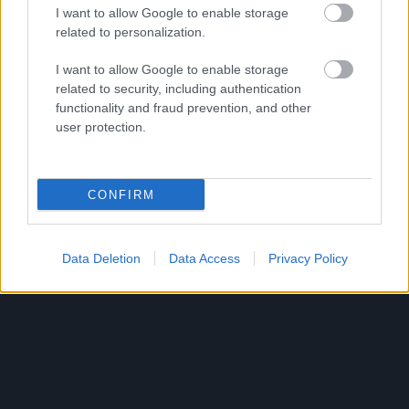
I want to allow Google to enable storage
Szólj hozzá!
related to personalization.
I want to allow Google to enable storage
related to security, including authentication
functionality and fraud prevention, and other
user protection.
CONFIRM
Data Deletion
Data Access
Privacy Policy
ENERGIATAKARÉKOSSÁG: KORÁBBAN KEZDŐDIK
A GYŐRI AUDI ETO KC PÉNTEKI FELKÉSZÜLÉSI
MÉRKŐZÉSE