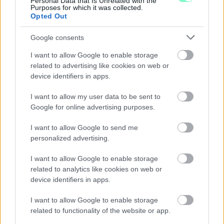
Personal Data that Is Unrelated with the
besorolás szerinti V. vagy VI. kategóriába tartoznak, és a
Purposes for which it was collected.
Opted Out
kiskorúakra káros hatással lehetnek. Ha szeretné, hogy
az ilyen tartalmakhoz kiskorú ne férhessen hozzá,
Google consents
használjon
szűrőprogramot!
I want to allow Google to enable storage
Még nem vagyok 18 éves
related to advertising like cookies on web or
device identifiers in apps.
Elmúltam 18 éves, belépek
I want to allow my user data to be sent to
Google for online advertising purposes.
I want to allow Google to send me
personalized advertising.
A BAROKK ÖSSZES ÁRNYALATA ÉS MÉG EGY SOR
I want to allow Google to enable storage
KIVÁLÓ PROGRAM VÁR MINDENKIT EZEN A HÉTVÉGÉN
related to analytics like cookies on web or
GYŐRBEN
device identifiers in apps.
Középpontban a hagyományőrzés, de lesz Pogány Induló és
I want to allow Google to enable storage
Majka koncert, jóga szeánsz, “borhajózás” és egy csomó minden
related to functionality of the website or app.
más.