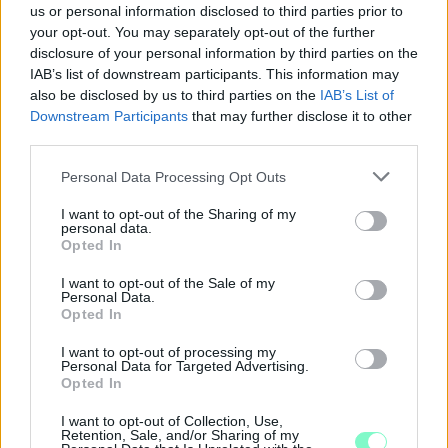
us or personal information disclosed to third parties prior to
your opt-out. You may separately opt-out of the further
disclosure of your personal information by third parties on the
IAB’s list of downstream participants. This information may
also be disclosed by us to third parties on the
IAB’s List of
Downstream Participants
that may further disclose it to other
third parties.
Please note that this website/app uses one or more Google
Personal Data Processing Opt Outs
services and may gather and store information including but
not limited to your visit or usage behaviour. You may click to
I want to opt-out of the Sharing of my
personal data.
grant or deny consent to Google and its third-party tags to
Opted In
ÖRÖMHÍR: TÍZ ÉVE NEM VOLT ILYEN ALACSONY AZ
use your data for below specified purposes in below Google
INFLÁCIÓ MAGYARORSZÁGON
consent section.
I want to opt-out of the Sale of my
Personal Data.
Júliusban mindössze 1,2 százalékkal emelkedtek éves
Opted In
összevetésben a fogyasztói árak, miközben az élelmiszerek ára
I want to opt-out of processing my
már csökkent.
Personal Data for Targeted Advertising.
18+
Opted In
Szólj hozzá!
Figyelem! Az ön által letölteni kívánt tartalom olyan
I want to opt-out of Collection, Use,
Retention, Sale, and/or Sharing of my
elemeket tartalmaz, amelyek Mttv. által rögzített