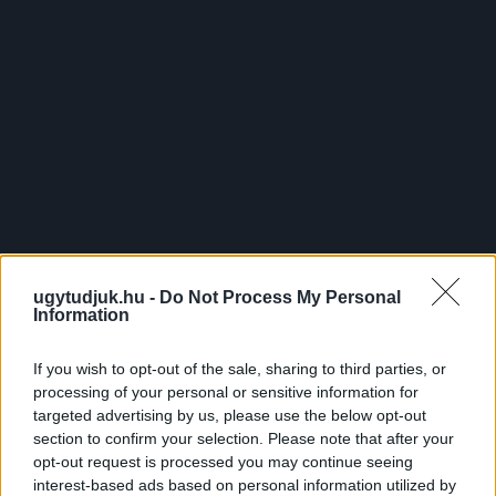
PIKNIK ITALOK: ÍZEK ÉS ÉLMÉNYEK A SZABADBAN
ugytudjuk.hu -
Do Not Process My Personal
Information
Ahogy tavaszodik és a nap egyre tovább marad velünk, sokaknak
támad kedve kirándulni a természetbe.
If you wish to opt-out of the sale, sharing to third parties, or
Szólj hozzá!
processing of your personal or sensitive information for
targeted advertising by us, please use the below opt-out
section to confirm your selection. Please note that after your
opt-out request is processed you may continue seeing
interest-based ads based on personal information utilized by