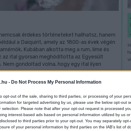
 nemcsak érdekes történeteket hallhatsz, hanem
 például a Daiquirit, amely az 1800-as évek végén
H
nyamérnök, Kubában alkotta meg a rum, lime és
h
Ez az ital gyorsan meghódította az Egyesült
v
. Nem gondoltad volna, hogy egy ital ilyen
.hu -
Do Not Process My Personal Information
artender kreativitásának köszönheti a létét, ám
rancs és áfonyalé keverékéből született,
to opt-out of the sale, sharing to third parties, or processing of your per
ált. Nem véletlen, hogy a beach partikon szinte
formation for targeted advertising by us, please use the below opt-out s
r selection. Please note that after your opt-out request is processed y
eing interest-based ads based on personal information utilized by us or
disclosed to third parties prior to your opt-out. You may separately opt-
losure of your personal information by third parties on the IAB’s list of