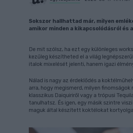
Sokszor hallhattad már, milyen emléke
amikor minden a kikapcsolódásról és 
De mit szólsz, ha ezt egy különleges work
kezűleg készítheted el a világ legnépszer
italok mixelését jelenti, hanem igazi élmény
Nálad is nagy az érdeklődés a koktélműhel
arra, hogy megismerd, milyen finomságok r
klasszikus Daiquiriről vagy a trópusi Tequi
tanulhatsz. És igen, egy másik szintre visz
maguk által készített koktélokat kortyolga