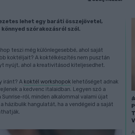
zetes lehet egy baráti összejövetel,
a könnyed szórakozásról szól.
shop teszi még különlegesebbé, ahol saját
űbb koktéljait? A koktélkészítés nem pusztán
t nyújt, ahol a kreativitásod kiteljesedhet.
y iránt? A
koktél workshopok
lehetőséget adnak
ejlenek a kedvenc italaidban. Legyen szó a
la Sunrise-ról, minden alkalommal valami újat
i a házibulik hangulatát, ha a vendégeid a saját
P
thatják.
T
V
A