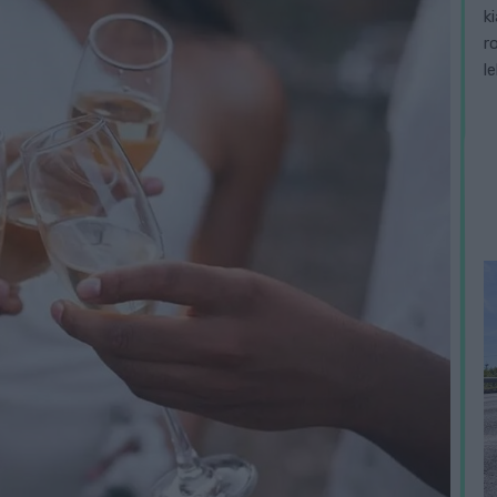
k
r
l