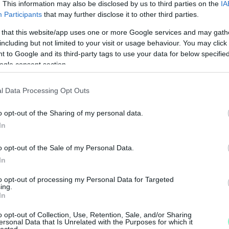
. This information may also be disclosed by us to third parties on the
IA
Participants
that may further disclose it to other third parties.
toló rendezvényen, tudod, hogy ezek az alkalmak
pasztalatok megszerzéséről is. A Flavour Table
 that this website/app uses one or more Google services and may gath
od ki a különböző koktélrecepteket, miközben
including but not limited to your visit or usage behaviour. You may click 
 to Google and its third-party tags to use your data for below specifi
oktélkészítés mesterségéről.
ogle consent section.
s széles választékot. A Daiquiri vagy a Paloma
l Data Processing Opt Outs
int az Espresso Martini, ami egy eszpresszó és
et említsünk. Kíváncsi vagy, melyik ital válhat a
o opt-out of the Sharing of my personal data.
In
M
o opt-out of the Sale of my Personal Data.
e
In
come koktéllal hangolódhatsz rá az egész estre.
to opt-out of processing my Personal Data for Targeted
ing.
ogy te magad lépj a mixer szerepébe, és
In
 lehetne jobban előállítani az ízeket, ha nem úgy,
o opt-out of Collection, Use, Retention, Sale, and/or Sharing
ülönlegességeket, amiket eddig csak bárpultok
ersonal Data that Is Unrelated with the Purposes for which it
lected.