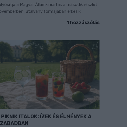
olyósítja a Magyar Államkincstár, a második részlet
ovemberben, utalvány formájában érkezik.
1 hozzászólás
PIKNIK ITALOK: ÍZEK ÉS ÉLMÉNYEK A
SZABADBAN