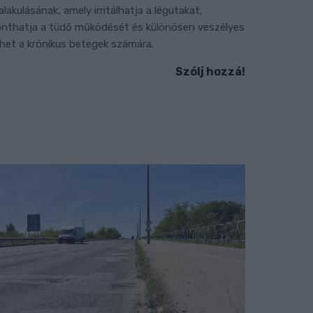
ialakulásának, amely irritálhatja a légutakat,
onthatja a tüdő működését és különösen veszélyes
ehet a krónikus betegek számára.
Szólj hozzá!