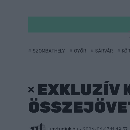
SZOMBATHELY
GYŐR
SÁRVÁR
KÖ
EXKLUZÍV 
ÖSSZEJÖVE
ugytudjuk.hu
2026-06-17 11:49:57