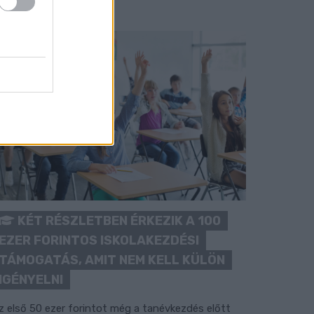
KÉT RÉSZLETBEN ÉRKEZIK A 100
EZER FORINTOS ISKOLAKEZDÉSI
TÁMOGATÁS, AMIT NEM KELL KÜLÖN
IGÉNYELNI
z első 50 ezer forintot még a tanévkezdés előtt