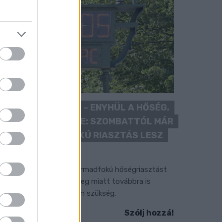
KÁNIKULA 2026 - ENYHÜL A HŐSÉG,
DE MÉG NINCS VÉGE: SZOMBATTÓL MÁR
“CSAK” MÁSODFOKÚ RIASZTÁS LESZ
ÉRVÉNYBEN
 július vége óta tartó harmadfokú hőségriasztást
érséklik, de a tartós meleg miatt továbbra is
okozott óvatosságra van szükség.
Szólj hozzá!