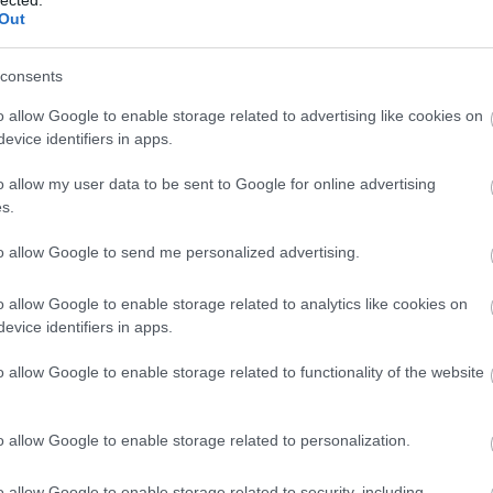
Out
egessé? Az élmény ajándék mindig megmarad az
consents
mellett a koktélműhelyeken kreatív fórumra is
o allow Google to enable storage related to advertising like cookies on
akíthatják az italokat.
evice identifiers in apps.
zámára lehetőséget ad, akik lelkesen merülnek el
o allow my user data to be sent to Google for online advertising
ára is, akik különleges ajándékötletet keresnek
s.
lok készítése tehát, tele izgalmakkal és
to allow Google to send me personalized advertising.
anít. Légy részese te is!
o allow Google to enable storage related to analytics like cookies on
Szponzorált tartalmat olvastál!
evice identifiers in apps.
o allow Google to enable storage related to functionality of the website
A
m
f
o allow Google to enable storage related to personalization.
o allow Google to enable storage related to security, including