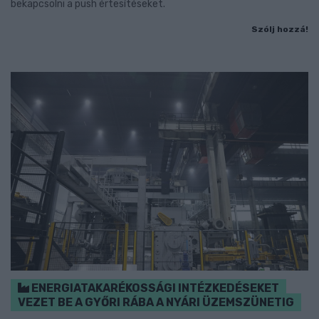
bekapcsolni a push értesítéseket.
Szólj hozzá!
ENERGIATAKARÉKOSSÁGI INTÉZKEDÉSEKET
VEZET BE A GYŐRI RÁBA A NYÁRI ÜZEMSZÜNETIG