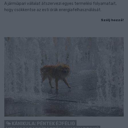
A járműipari vállalat átszervezi egyes termelési folyamatait,
hogy csökkentse az esti órák energiafelhasználását.
Szólj hozzá!
KÁNIKULA: PÉNTEK ÉJFÉLIG