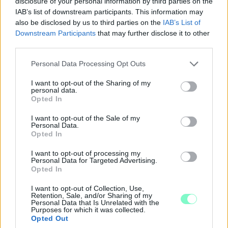
disclosure of your personal information by third parties on the
IAB’s list of downstream participants. This information may
also be disclosed by us to third parties on the
IAB’s List of
Downstream Participants
that may further disclose it to other
third parties.
Please note that this website/app uses one or more Google
Personal Data Processing Opt Outs
services and may gather and store information including but
not limited to your visit or usage behaviour. You may click to
I want to opt-out of the Sharing of my
personal data.
grant or deny consent to Google and its third-party tags to
Opted In
NŐVERŐ SZOMBATHELYI FÉRFI ELLEN EMELT
use your data for below specified purposes in below Google
VÁDAT AZ ÜGYÉSZSÉG
consent section.
I want to opt-out of the Sale of my
Personal Data.
A férfi a nyílt utcán kezdte verni áldozatát.
Opted In
Szólj hozzá!
I want to opt-out of processing my
Personal Data for Targeted Advertising.
Opted In
I want to opt-out of Collection, Use,
Retention, Sale, and/or Sharing of my
Personal Data that Is Unrelated with the
Purposes for which it was collected.
Opted Out