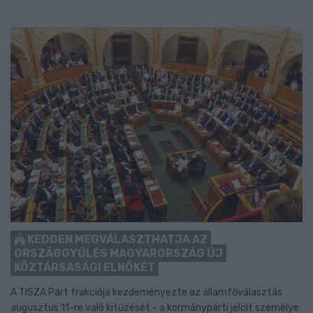
KEDDEN MEGVÁLASZTHATJA AZ
ORSZÁGGYŰLÉS MAGYARORSZÁG ÚJ
KÖZTÁRSASÁGI ELNÖKÉT
A TISZA Párt frakciója kezdeményezte az államfőválasztás
augusztus 11-re való kitűzését - a kormánypárti jelölt személye