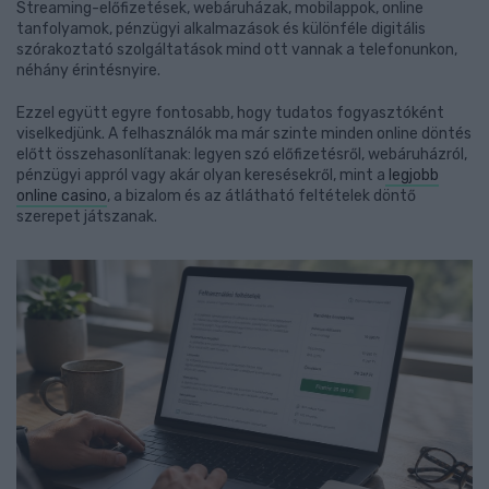
Streaming-előfizetések, webáruházak, mobilappok, online
tanfolyamok, pénzügyi alkalmazások és különféle digitális
szórakoztató szolgáltatások mind ott vannak a telefonunkon,
néhány érintésnyire.
Ezzel együtt egyre fontosabb, hogy tudatos fogyasztóként
viselkedjünk. A felhasználók ma már szinte minden online döntés
előtt összehasonlítanak: legyen szó előfizetésről, webáruházról,
pénzügyi appról vagy akár olyan keresésekről, mint a
legjobb
online casino
, a bizalom és az átlátható feltételek döntő
szerepet játszanak.