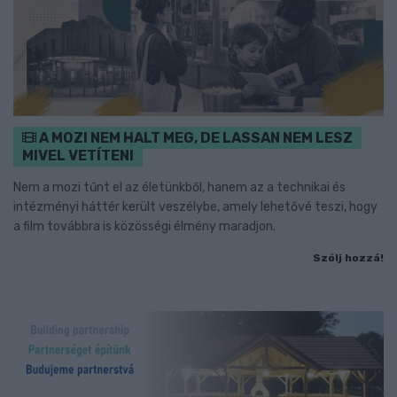
A MOZI NEM HALT MEG, DE LASSAN NEM LESZ
MIVEL VETÍTENI
Nem a mozi tűnt el az életünkből, hanem az a technikai és
intézményi háttér került veszélybe, amely lehetővé teszi, hogy
a film továbbra is közösségi élmény maradjon.
Szólj hozzá!