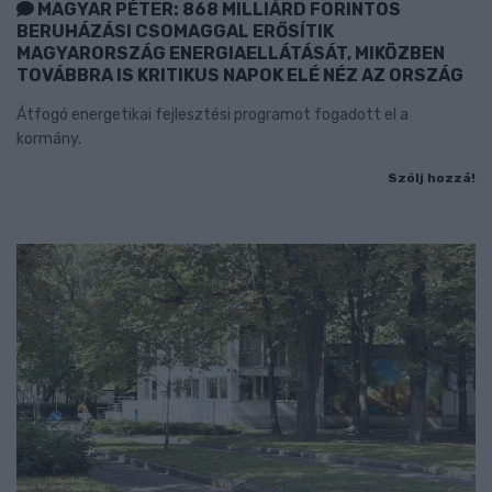
MAGYAR PÉTER: 868 MILLIÁRD FORINTOS
BERUHÁZÁSI CSOMAGGAL ERŐSÍTIK
MAGYARORSZÁG ENERGIAELLÁTÁSÁT, MIKÖZBEN
TOVÁBBRA IS KRITIKUS NAPOK ELÉ NÉZ AZ ORSZÁG
Átfogó energetikai fejlesztési programot fogadott el a
kormány.
Szólj hozzá!