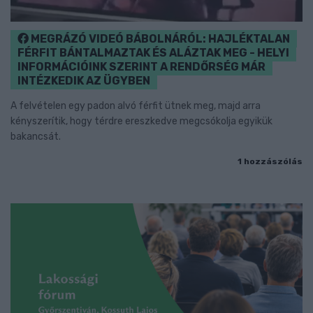
MEGRÁZÓ VIDEÓ BÁBOLNÁRÓL: HAJLÉKTALAN
FÉRFIT BÁNTALMAZTAK ÉS ALÁZTAK MEG - HELYI
INFORMÁCIÓINK SZERINT A RENDŐRSÉG MÁR
INTÉZKEDIK AZ ÜGYBEN
A felvételen egy padon alvó férfit ütnek meg, majd arra
kényszerítik, hogy térdre ereszkedve megcsókolja egyikük
bakancsát.
1 hozzászólás