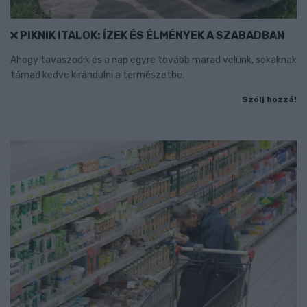
PIKNIK ITALOK: ÍZEK ÉS ÉLMÉNYEK A SZABADBAN
Ahogy tavaszodik és a nap egyre tovább marad velünk, sokaknak
támad kedve kirándulni a természetbe.
Szólj hozzá!