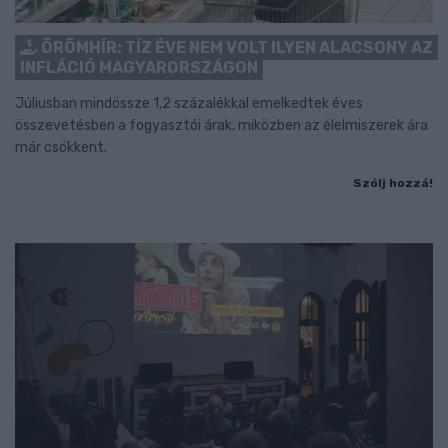
ÖRÖMHÍR: TÍZ ÉVE NEM VOLT ILYEN ALACSONY AZ
INFLÁCIÓ MAGYARORSZÁGON
Júliusban mindössze 1,2 százalékkal emelkedtek éves
összevetésben a fogyasztói árak, miközben az élelmiszerek ára
már csökkent.
Szólj hozzá!