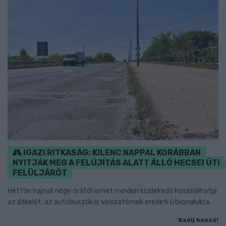
IGAZI RITKASÁG: KILENC NAPPAL KORÁBBAN
NYITJÁK MEG A FELÚJÍTÁS ALATT ÁLLÓ HECSEI ÚTI
FELÜLJÁRÓT
Hétfőn hajnali négy órától ismét minden közlekedő használhatja
az átkelőt, az autóbuszok is visszatérnek eredeti útvonalukra.
Szólj hozzá!