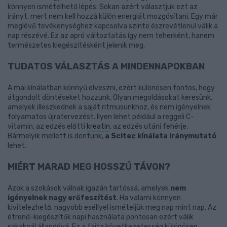
könnyen ismételhető lépés. Sokan azért választjuk ezt az
irányt, mert nem kell hozzá külön energiát mozgósítani. Egy már
meglévő tevékenységhez kapcsolva szinte észrevétlenül válik a
nap részévé. Ez az apró változtatás így nem teherként, hanem
természetes kiegészítésként jelenik meg.
TUDATOS VÁLASZTÁS A MINDENNAPOKBAN
A mai kínálatban könnyű elveszni, ezért különösen fontos, hogy
átgondolt döntéseket hozzunk. Olyan megoldásokat keresünk,
amelyek illeszkednek a saját ritmusunkhoz, és nem igényelnek
folyamatos újratervezést. Ilyen lehet például a reggeli C-
vitamin, az edzés előtti
kreatin
, az edzés utáni fehérje.
Bármelyik mellett is döntünk,
a Scitec kínálata iránymutató
lehet.
MIÉRT MARAD MEG HOSSZÚ TÁVON?
Azok a szokások válnak igazán tartóssá, amelyek
nem
igényelnek nagy erőfeszítést
. Ha valami könnyen
kivitelezhető, nagyobb eséllyel ismételjük meg nap mint nap. Az
étrend-kiegészítők napi használata pontosan ezért válik
sokaknál állandóvá. Ez a fajta következetesség különösen