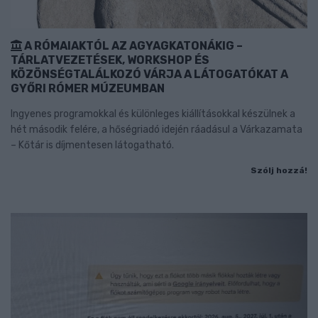
A RÓMAIAKTÓL AZ AGYAGKATONÁKIG –
TÁRLATVEZETÉSEK, WORKSHOP ÉS
KÖZÖNSÉGTALÁLKOZÓ VÁRJA A LÁTOGATÓKAT A
GYŐRI RÓMER MÚZEUMBAN
Ingyenes programokkal és különleges kiállításokkal készülnek a
hét második felére, a hőségriadó idején ráadásul a Várkazamata
– Kőtár is díjmentesen látogatható.
Szólj hozzá!