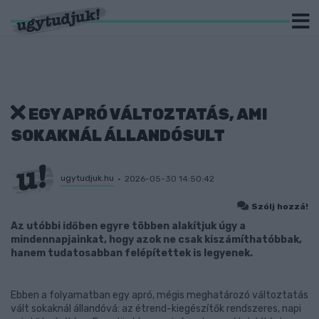
EGY APRÓ VÁLTOZTATÁS, AMI
SOKAKNÁL ÁLLANDÓSULT
ugytudjuk.hu
2026-05-30 14:50:42
Szólj hozzá!
Az utóbbi időben egyre többen alakítjuk úgy a
mindennapjainkat, hogy azok ne csak kiszámíthatóbbak,
hanem tudatosabban felépítettek is legyenek.
Ebben a folyamatban egy apró, mégis meghatározó változtatás
vált sokaknál állandóvá: az étrend-kiegészítők rendszeres, napi