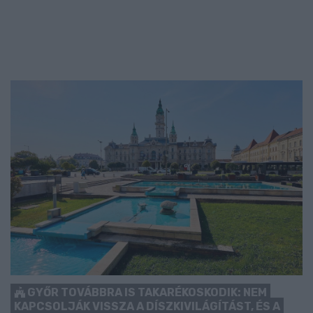
GYŐR TOVÁBBRA IS TAKARÉKOSKODIK: NEM
KAPCSOLJÁK VISSZA A DÍSZKIVILÁGÍTÁST, ÉS A