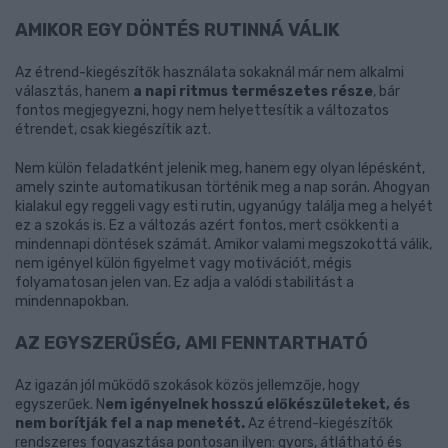
AMIKOR EGY DÖNTÉS RUTINNÁ VÁLIK
Az étrend-kiegészítők használata sokaknál már nem alkalmi
választás, hanem
a napi ritmus természetes része
, bár
fontos megjegyezni, hogy nem helyettesítik a változatos
étrendet, csak kiegészítik azt.
Nem külön feladatként jelenik meg, hanem egy olyan lépésként,
amely szinte automatikusan történik meg a nap során. Ahogyan
kialakul egy reggeli vagy esti rutin, ugyanúgy találja meg a helyét
ez a szokás is. Ez a változás azért fontos, mert csökkenti a
mindennapi döntések számát. Amikor valami megszokottá válik,
nem igényel külön figyelmet vagy motivációt, mégis
folyamatosan jelen van. Ez adja a valódi stabilitást a
mindennapokban.
AZ EGYSZERŰSÉG, AMI FENNTARTHATÓ
Az igazán jól működő szokások közös jellemzője, hogy
egyszerűek. N
em igényelnek hosszú előkészületeket, és
nem borítják fel a nap menetét.
Az étrend-kiegészítők
rendszeres fogyasztása pontosan ilyen: gyors, átlátható és