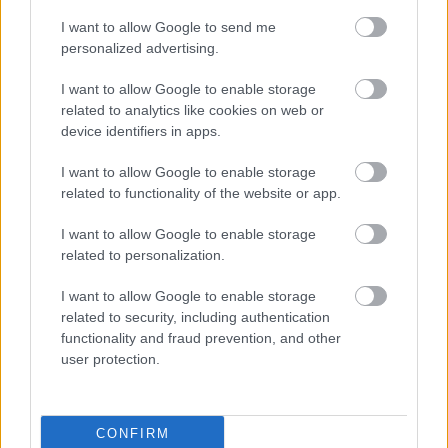
a tartós meleg miatt továbbra is fokozott óvatosságra van
I want to allow Google to send me
szükség.
personalized advertising.
Szólj hozzá!
I want to allow Google to enable storage
related to analytics like cookies on web or
device identifiers in apps.
I want to allow Google to enable storage
related to functionality of the website or app.
I want to allow Google to enable storage
related to personalization.
I want to allow Google to enable storage
related to security, including authentication
functionality and fraud prevention, and other
user protection.
KÉT RÉSZLETBEN ÉRKEZIK A 100 EZER FORINTOS
CONFIRM