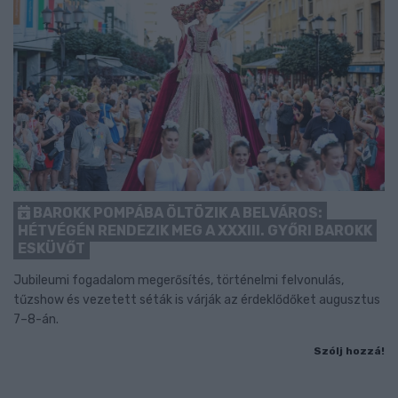
BAROKK POMPÁBA ÖLTÖZIK A BELVÁROS:
HÉTVÉGÉN RENDEZIK MEG A XXXIII. GYŐRI BAROKK
ESKÜVŐT
Jubileumi fogadalom megerősítés, történelmi felvonulás,
tűzshow és vezetett séták is várják az érdeklődőket augusztus
7–8-án.
Szólj hozzá!