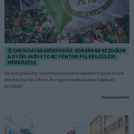
ENERGIATAKARÉKOSSÁG: KORÁBBAN KEZDŐDIK
A GYŐRI AUDI ETO KC PÉNTEKI FELKÉSZÜLÉSI
MÉRKŐZÉSE
Az energiaellátás tehermentesítése érdekében másfél órával
előrébb hozták a Brest Bretagne Handball elleni találkozó
kezdését.
1 hozzászólás