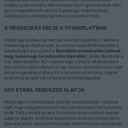
értékes azok számára, akik hosszabb távon gondolkodnak. Nem
gyors megoldásokról van szó, hanem egy stabil rendszer
kialakításáról, amelyhez bármikor vissza lehet térni.
A MEGSZOKÁS EREJE A GYAKORLATBAN
Amikor egy szokás már nem igényel külön figyelmet, valóban a
mindennapok részévé válik. Az étrend-kiegészítők használata
sokaknál eljut erre a pontra.
Nem külön eseményként jelenik
meg, hanem egy természetes lépéskén
t, amely illeszkedik a
nap többi részéhez. A C-vitamin vagy a kreatin alkalmazása is
ilyen módon válhat állandóvá: egy tudatos döntésből indul, majd
idővel megszokássá alakul. Ez a folyamat jól mutatja, hogyan
épülnek be az apró változtatások a mindennapokba.
EGY STABIL RENDSZER ALAPJA
Ahogy egyre tudatosabban alakítjuk a szokásainkat, világossá
válik, hogy a kiegyensúlyozott élet nem bonyolult rendszereken
múlik. Sokkal inkább az apró, következetesen ismételt lépések
adják az alapját. Az étrend-kiegészítők rendszeres használata
ilyen alap lehet, amely köré könnyen felépíthető egy jól működő