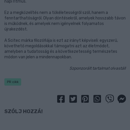
napi ritmus.
Ez a megközelítés nem a tökéletességről szól, hanem a
fenntarthatóságról. Olyan döntésekről, amelyek hosszabb távon
is működnek, és amelyek nem igényelnek folyamatos
újrakezdést.
A Scitec márka filozófiája is ezt az irányt képviseli: egyszerű,
követhető megoldásokkal támogatni azt az életmódot,
amelyben a tudatosság és a következetesség természetes
módon van jelen a mindennapokban.
Szponzorált tartalmat olvastál!
PR cikk
SZÓLJ HOZZÁ!