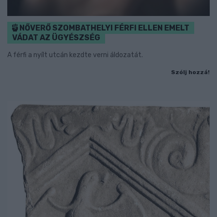
NŐVERŐ SZOMBATHELYI FÉRFI ELLEN EMELT
VÁDAT AZ ÜGYÉSZSÉG
A férfi a nyílt utcán kezdte verni áldozatát.
Szólj hozzá!