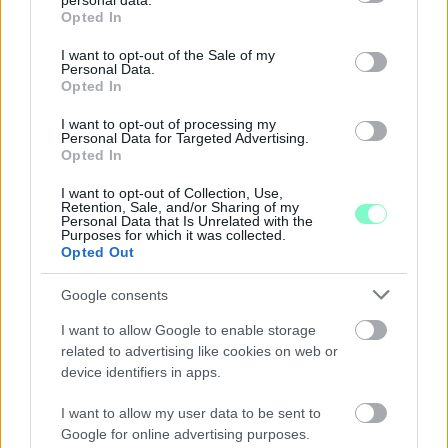
personal data.
grant or deny consent to Google and its third-party tags to
Opted In
use your data for below specified purposes in below Google
consent section.
I want to opt-out of the Sale of my
Personal Data.
Opted In
I want to opt-out of processing my
Personal Data for Targeted Advertising.
Opted In
I want to opt-out of Collection, Use,
Retention, Sale, and/or Sharing of my
Personal Data that Is Unrelated with the
Purposes for which it was collected.
Opted Out
Google consents
I want to allow Google to enable storage
related to advertising like cookies on web or
KÁNIKULA 2026 - ENYHÜL A HŐSÉG, DE MÉG
device identifiers in apps.
NINCS VÉGE: SZOMBATTÓL MÁR “CSAK”
MÁSODFOKÚ RIASZTÁS LESZ ÉRVÉNYBEN
I want to allow my user data to be sent to
A július vége óta tartó harmadfokú hőségriasztást mérséklik, de
Google for online advertising purposes.