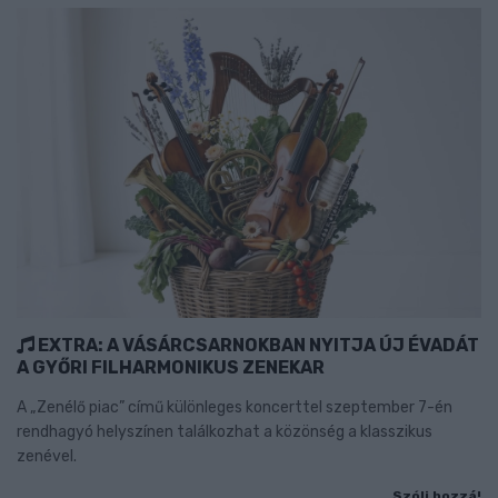
EXTRA: A VÁSÁRCSARNOKBAN NYITJA ÚJ ÉVADÁT
A GYŐRI FILHARMONIKUS ZENEKAR
A „Zenélő piac” című különleges koncerttel szeptember 7-én
rendhagyó helyszínen találkozhat a közönség a klasszikus
zenével.
Szólj hozzá!