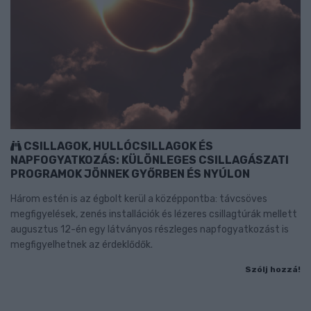
CSILLAGOK, HULLÓCSILLAGOK ÉS
NAPFOGYATKOZÁS: KÜLÖNLEGES CSILLAGÁSZATI
PROGRAMOK JÖNNEK GYŐRBEN ÉS NYÚLON
Három estén is az égbolt kerül a középpontba: távcsöves
megfigyelések, zenés installációk és lézeres csillagtúrák mellett
augusztus 12-én egy látványos részleges napfogyatkozást is
megfigyelhetnek az érdeklődők.
Szólj hozzá!