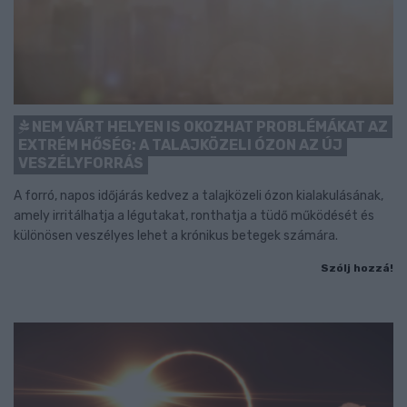
NEM VÁRT HELYEN IS OKOZHAT PROBLÉMÁKAT AZ
EXTRÉM HŐSÉG: A TALAJKÖZELI ÓZON AZ ÚJ
VESZÉLYFORRÁS
A forró, napos időjárás kedvez a talajközeli ózon kialakulásának,
amely irritálhatja a légutakat, ronthatja a tüdő működését és
különösen veszélyes lehet a krónikus betegek számára.
Szólj hozzá!