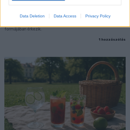
ISKOLAKEZDÉSI TÁMOGATÁS, AMIT NEM KELL KÜLÖN
IGÉNYELNI
Data Deletion
Data Access
Privacy Policy
Az első 50 ezer forintot még a tanévkezdés előtt folyósítja a
Magyar Államkincstár, a második részlet novemberben, utalvány
formájában érkezik.
1 hozzászólás