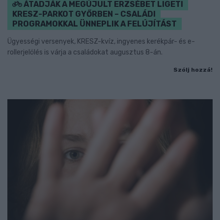
ÁTADJÁK A MEGÚJULT ERZSÉBET LIGETI
KRESZ-PARKOT GYŐRBEN – CSALÁDI
PROGRAMOKKAL ÜNNEPLIK A FELÚJÍTÁST
Ügyességi versenyek, KRESZ-kvíz, ingyenes kerékpár- és e-
rollerjelölés is várja a családokat augusztus 8-án.
Szólj hozzá!