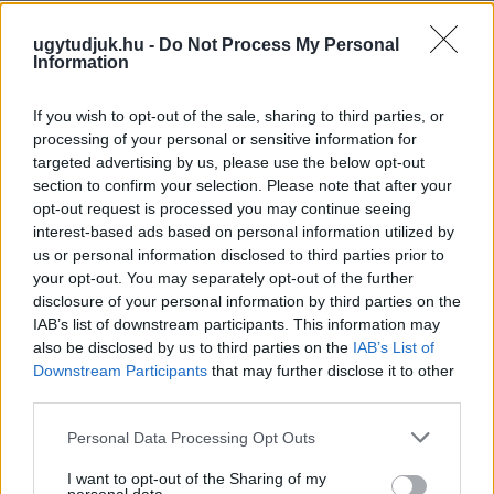
ugytudjuk.hu -
Do Not Process My Personal
Information
If you wish to opt-out of the sale, sharing to third parties, or
processing of your personal or sensitive information for
targeted advertising by us, please use the below opt-out
section to confirm your selection. Please note that after your
opt-out request is processed you may continue seeing
interest-based ads based on personal information utilized by
us or personal information disclosed to third parties prior to
your opt-out. You may separately opt-out of the further
disclosure of your personal information by third parties on the
IAB’s list of downstream participants. This information may
also be disclosed by us to third parties on the
IAB’s List of
Downstream Participants
that may further disclose it to other
KICSERÉLTÉK A GYŐRI KÓRHÁZBAN
third parties.
MEGHIBÁSODOTT TRANSZFORMÁTORT
Please note that this website/app uses one or more Google
Personal Data Processing Opt Outs
Megkezdték az elhalasztott egészségügyi ellátásokat.
services and may gather and store information including but
not limited to your visit or usage behaviour. You may click to
I want to opt-out of the Sharing of my
Szólj hozzá!