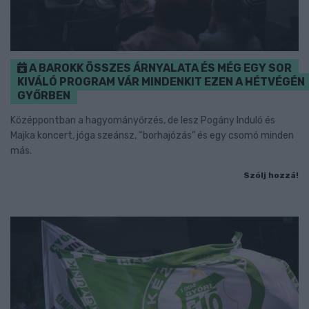
A BAROKK ÖSSZES ÁRNYALATA ÉS MÉG EGY SOR
KIVÁLÓ PROGRAM VÁR MINDENKIT EZEN A HÉTVÉGÉN
GYŐRBEN
Középpontban a hagyományőrzés, de lesz Pogány Induló és
Majka koncert, jóga szeánsz, “borhajózás” és egy csomó minden
más.
Szólj hozzá!