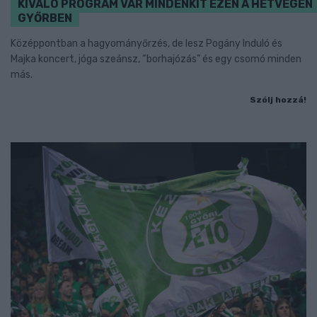
KIVÁLÓ PROGRAM VÁR MINDENKIT EZEN A HÉTVÉGÉN
GYŐRBEN
Középpontban a hagyományőrzés, de lesz Pogány Induló és
Majka koncert, jóga szeánsz, “borhajózás” és egy csomó minden
más.
Szólj hozzá!