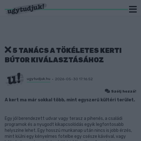
5 TANÁCS A TÖKÉLETES KERTI
BÚTOR KIVÁLASZTÁSÁHOZ
ugytudjuk.hu
2026-05-30 17:16:52
Szólj hozzá!
A kert ma már sokkal több, mint egyszerű kültéri terület.
Egy jól berendezett udvar vagy terasz a pihenés, a családi
programok és a nyugodt kikapcsolódás egyik legfontosabb
helyszíne lehet. Egy hosszú munkanap után nincs is jobb érzés,
mint kiülni egy kényelmes fotelbe egy csésze kávéval, vagy