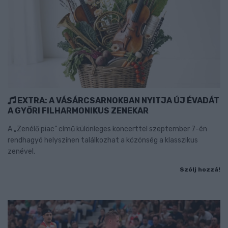
EXTRA: A VÁSÁRCSARNOKBAN NYITJA ÚJ ÉVADÁT
A GYŐRI FILHARMONIKUS ZENEKAR
A „Zenélő piac” című különleges koncerttel szeptember 7-én
rendhagyó helyszínen találkozhat a közönség a klasszikus
zenével.
Szólj hozzá!