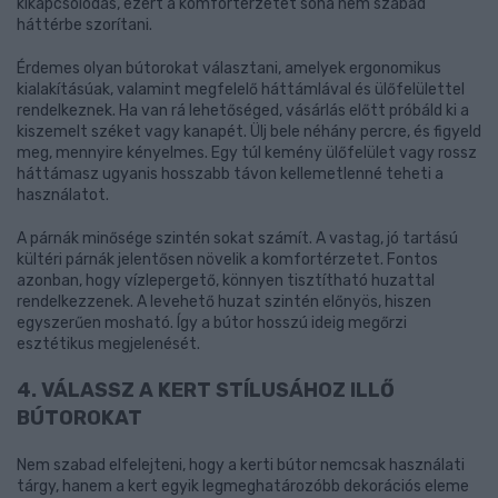
kikapcsolódás, ezért a komfortérzetet soha nem szabad
háttérbe szorítani.
Érdemes olyan bútorokat választani, amelyek ergonomikus
kialakításúak, valamint megfelelő háttámlával és ülőfelülettel
rendelkeznek. Ha van rá lehetőséged, vásárlás előtt próbáld ki a
kiszemelt széket vagy kanapét. Ülj bele néhány percre, és figyeld
meg, mennyire kényelmes. Egy túl kemény ülőfelület vagy rossz
háttámasz ugyanis hosszabb távon kellemetlenné teheti a
használatot.
A párnák minősége szintén sokat számít. A vastag, jó tartású
kültéri párnák jelentősen növelik a komfortérzetet. Fontos
azonban, hogy vízlepergető, könnyen tisztítható huzattal
rendelkezzenek. A levehető huzat szintén előnyös, hiszen
egyszerűen mosható. Így a bútor hosszú ideig megőrzi
esztétikus megjelenését.
4. VÁLASSZ A KERT STÍLUSÁHOZ ILLŐ
BÚTOROKAT
Nem szabad elfelejteni, hogy a kerti bútor nemcsak használati
tárgy, hanem a kert egyik legmeghatározóbb dekorációs eleme