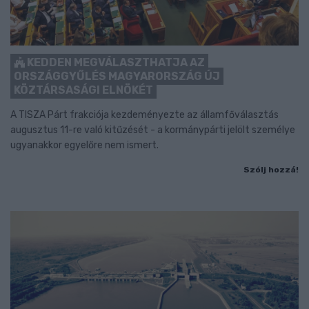
KEDDEN MEGVÁLASZTHATJA AZ
ORSZÁGGYŰLÉS MAGYARORSZÁG ÚJ
KÖZTÁRSASÁGI ELNÖKÉT
A TISZA Párt frakciója kezdeményezte az államfőválasztás
augusztus 11-re való kitűzését - a kormánypárti jelölt személye
ugyanakkor egyelőre nem ismert.
Szólj hozzá!