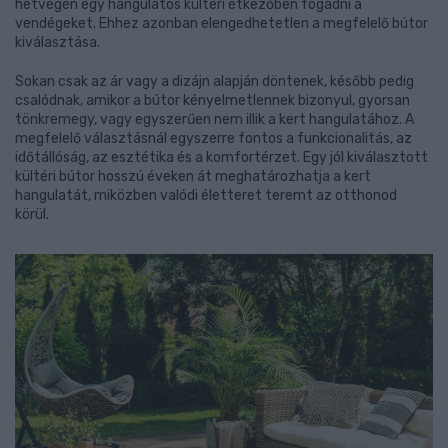
hétvégén egy hangulatos kültéri étkezőben fogadni a
vendégeket. Ehhez azonban elengedhetetlen a megfelelő bútor
kiválasztása.
Sokan csak az ár vagy a dizájn alapján döntenek, később pedig
csalódnak, amikor a bútor kényelmetlennek bizonyul, gyorsan
tönkremegy, vagy egyszerűen nem illik a kert hangulatához. A
megfelelő választásnál egyszerre fontos a funkcionalitás, az
időtállóság, az esztétika és a komfortérzet. Egy jól kiválasztott
kültéri bútor hosszú éveken át meghatározhatja a kert
hangulatát, miközben valódi életteret teremt az otthonod
körül.