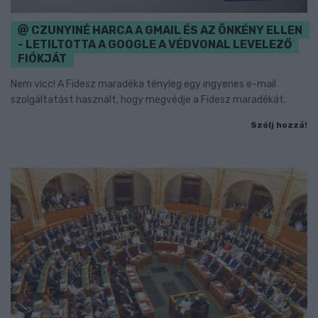
CZUNYINÉ HARCA A GMAIL ÉS AZ ÖNKÉNY ELLEN
- LETILTOTTA A GOOGLE A VÉDVONAL LEVELEZŐ
FIÓKJÁT
Nem vicc! A Fidesz maradéka tényleg egy ingyenes e-mail
szolgáltatást használt, hogy megvédje a Fidesz maradékát.
Szólj hozzá!