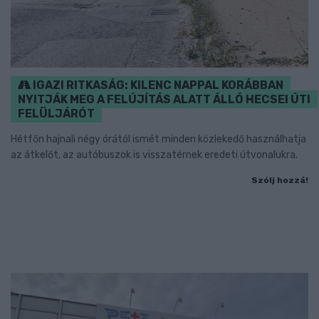
IGAZI RITKASÁG: KILENC NAPPAL KORÁBBAN
NYITJÁK MEG A FELÚJÍTÁS ALATT ÁLLÓ HECSEI ÚTI
FELÜLJÁRÓT
Hétfőn hajnali négy órától ismét minden közlekedő használhatja
az átkelőt, az autóbuszok is visszatérnek eredeti útvonalukra.
Szólj hozzá!