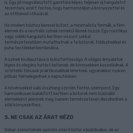
is. Egy jól megválasztott garnitúra képes teljesen új hangulatot
teremteni, ezért fontos, hogy harmonizáljon a környezettel és
az otthonod stílusával.
Ha modern házhoz keresel bútort, a minimalista formák, a fém
elemek és a neutrális színek remekül illenek hozzá. Egy rusztikus
vagy vidéki hangulatú kertben viszont sokkal
természetesebben mutathatnak a fa bútorok, földszínekkel és
puha textilekkel kombinálva.
A színek kiválasztása is kulcsfontosságú. A világos árnyalatok
légies és elegáns hatást keltenek, de könnyebben koszolódnak. A
sötétebb tónusok praktikusabbak lehetnek, ugyanakkor nyáron
jobban felmelegednek a napsütésben.
A növényekkel való összhang szintén fontos szempont. Egy
harmonikusan kialakított kertben a bútorok nem különálló
elemekként jelennek meg, hanem természetesen illeszkednek a
zöld környezethez.
5. NE CSAK AZ ÁRAT NÉZD
Sokan szeretnének spórolni a kerti bútor vásárlásakor, de az