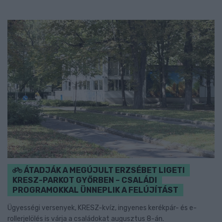
ÁTADJÁK A MEGÚJULT ERZSÉBET LIGETI
KRESZ-PARKOT GYŐRBEN – CSALÁDI
PROGRAMOKKAL ÜNNEPLIK A FELÚJÍTÁST
Ügyességi versenyek, KRESZ-kvíz, ingyenes kerékpár- és e-
rollerjelölés is várja a családokat augusztus 8-án.