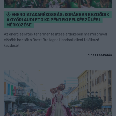
ENERGIATAKARÉKOSSÁG: KORÁBBAN KEZDŐDIK
A GYŐRI AUDI ETO KC PÉNTEKI FELKÉSZÜLÉSI
MÉRKŐZÉSE
Az energiaellátás tehermentesítése érdekében másfél órával
előrébb hozták a Brest Bretagne Handball elleni találkozó
kezdését.
1 hozzászólás