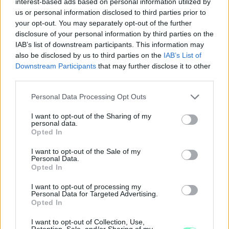
interest-based ads based on personal information utilized by
us or personal information disclosed to third parties prior to
your opt-out. You may separately opt-out of the further
disclosure of your personal information by third parties on the
IAB’s list of downstream participants. This information may
also be disclosed by us to third parties on the
IAB’s List of
Downstream Participants
that may further disclose it to other
third parties.
Please note that this website/app uses one or more Google
Personal Data Processing Opt Outs
services and may gather and store information including but
not limited to your visit or usage behaviour. You may click to
I want to opt-out of the Sharing of my
personal data.
grant or deny consent to Google and its third-party tags to
Opted In
use your data for below specified purposes in below Google
consent section.
I want to opt-out of the Sale of my
Personal Data.
KÉT RÉSZLETBEN ÉRKEZIK A 100 EZER FORINTOS
Opted In
ISKOLAKEZDÉSI TÁMOGATÁS, AMIT NEM KELL KÜLÖN
IGÉNYELNI
I want to opt-out of processing my
Personal Data for Targeted Advertising.
Az első 50 ezer forintot még a tanévkezdés előtt folyósítja a
Opted In
Magyar Államkincstár, a második részlet novemberben, utalvány
I want to opt-out of Collection, Use,
formájában érkezik.
Retention, Sale, and/or Sharing of my