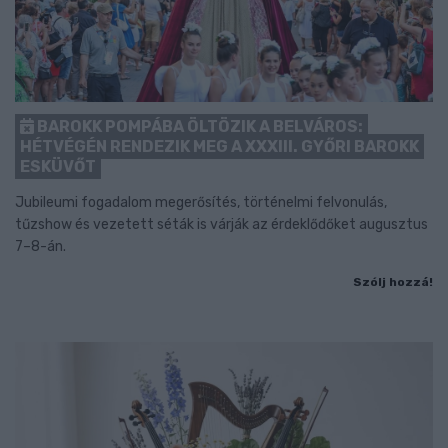
BAROKK POMPÁBA ÖLTÖZIK A BELVÁROS:
HÉTVÉGÉN RENDEZIK MEG A XXXIII. GYŐRI BAROKK
ESKÜVŐT
Jubileumi fogadalom megerősítés, történelmi felvonulás,
tűzshow és vezetett séták is várják az érdeklődőket augusztus
7–8-án.
Szólj hozzá!