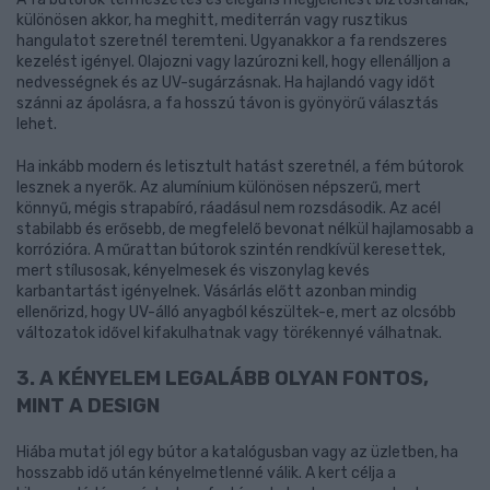
különösen akkor, ha meghitt, mediterrán vagy rusztikus
hangulatot szeretnél teremteni. Ugyanakkor a fa rendszeres
kezelést igényel. Olajozni vagy lazúrozni kell, hogy ellenálljon a
nedvességnek és az UV-sugárzásnak. Ha hajlandó vagy időt
szánni az ápolásra, a fa hosszú távon is gyönyörű választás
lehet.
Ha inkább modern és letisztult hatást szeretnél, a fém bútorok
lesznek a nyerők. Az alumínium különösen népszerű, mert
könnyű, mégis strapabíró, ráadásul nem rozsdásodik. Az acél
stabilabb és erősebb, de megfelelő bevonat nélkül hajlamosabb a
korrózióra. A műrattan bútorok szintén rendkívül keresettek,
mert stílusosak, kényelmesek és viszonylag kevés
karbantartást igényelnek. Vásárlás előtt azonban mindig
ellenőrizd, hogy UV-álló anyagból készültek-e, mert az olcsóbb
változatok idővel kifakulhatnak vagy törékennyé válhatnak.
3. A KÉNYELEM LEGALÁBB OLYAN FONTOS,
MINT A DESIGN
Hiába mutat jól egy bútor a katalógusban vagy az üzletben, ha
hosszabb idő után kényelmetlenné válik. A kert célja a