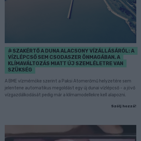
SZAKÉRTŐ A DUNA ALACSONY VÍZÁLLÁSÁRÓL: A
VÍZLÉPCSŐ SEM CSODASZER ÖNMAGÁBAN, A
KLÍMAVÁLTOZÁS MIATT ÚJ SZEMLÉLETRE VAN
SZÜKSÉG
A BME vízmérnöke szerint a Paksi Atomerőmű helyzetére sem
jelentene automatikus megoldást egy új dunai vízlépcső - a jövő
vízgazdálkodását pedig már a klímamodellekre kell alapozni.
Szólj hozzá!