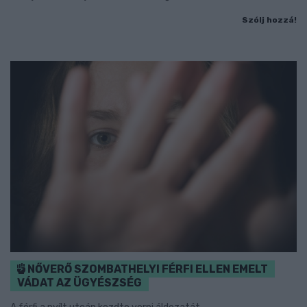
Szólj hozzá!
NŐVERŐ SZOMBATHELYI FÉRFI ELLEN EMELT
VÁDAT AZ ÜGYÉSZSÉG