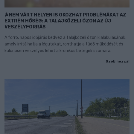
NEM VÁRT HELYEN IS OKOZHAT PROBLÉMÁKAT AZ
EXTRÉM HŐSÉG: A TALAJKÖZELI ÓZON AZ ÚJ
VESZÉLYFORRÁS
A forró, napos időjárás kedvez a talajközeli ózon kialakulásának,
amely irritálhatja a légutakat, ronthatja a tüdő működését és
különösen veszélyes lehet a krónikus betegek számára.
Szólj hozzá!