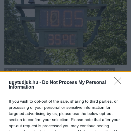
KÁNIKULA 2026 - ENYHÜL A HŐSÉG, DE MÉG
NINCS VÉGE: SZOMBATTÓL MÁR “CSAK”
ugytudjuk.hu -
Do Not Process My Personal
MÁSODFOKÚ RIASZTÁS LESZ ÉRVÉNYBEN
Information
A július vége óta tartó harmadfokú hőségriasztást mérséklik, de
a tartós meleg miatt továbbra is fokozott óvatosságra van
If you wish to opt-out of the sale, sharing to third parties, or
szükség.
processing of your personal or sensitive information for
targeted advertising by us, please use the below opt-out
Szólj hozzá!
section to confirm your selection. Please note that after your
opt-out request is processed you may continue seeing