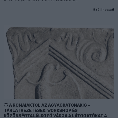
A férfi a nyílt utcán kezdte verni áldozatát.
Szólj hozzá!
A RÓMAIAKTÓL AZ AGYAGKATONÁKIG –
TÁRLATVEZETÉSEK, WORKSHOP ÉS
KÖZÖNSÉGTALÁLKOZÓ VÁRJA A LÁTOGATÓKAT A