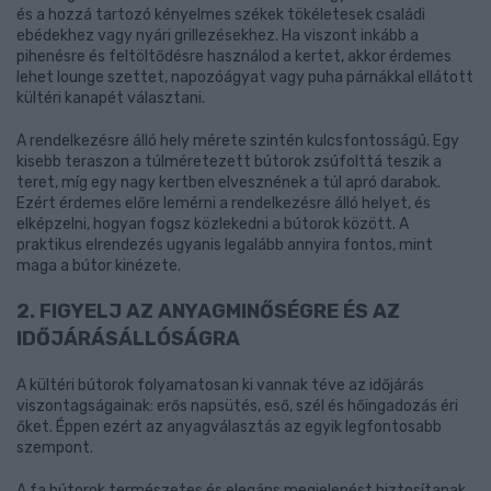
és a hozzá tartozó kényelmes székek tökéletesek családi
ebédekhez vagy nyári grillezésekhez. Ha viszont inkább a
pihenésre és feltöltődésre használod a kertet, akkor érdemes
lehet lounge szettet, napozóágyat vagy puha párnákkal ellátott
kültéri kanapét választani.
A rendelkezésre álló hely mérete szintén kulcsfontosságú. Egy
kisebb teraszon a túlméretezett bútorok zsúfolttá teszik a
teret, míg egy nagy kertben elvesznének a túl apró darabok.
Ezért érdemes előre lemérni a rendelkezésre álló helyet, és
elképzelni, hogyan fogsz közlekedni a bútorok között. A
praktikus elrendezés ugyanis legalább annyira fontos, mint
maga a bútor kinézete.
2. FIGYELJ AZ ANYAGMINŐSÉGRE ÉS AZ
IDŐJÁRÁSÁLLÓSÁGRA
A kültéri bútorok folyamatosan ki vannak téve az időjárás
viszontagságainak: erős napsütés, eső, szél és hőingadozás éri
őket. Éppen ezért az anyagválasztás az egyik legfontosabb
szempont.
A fa bútorok természetes és elegáns megjelenést biztosítanak,