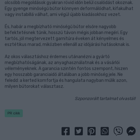
olcsóbb megoldások gyakran rövid időn belül csalódást okoznak.
Egy gyenge minőségű bútor könnyen deformálódhat, kifakulhat
vagy instabillá válhat, ami végül újabb kiadásokhoz vezet.
És, habár a megbízható minőségű bútor elsőre nagyobb
befektetésnek tűnik, hosszú távon mégis jobban megéri. Egy
tartós, jól megtervezett garnitúra éveken át kényelmes és
esztétikus marad, miközben ellenáll az időjárási hatásoknak is.
Az okos választáshoz érdemes utánanézni a gyártó
megbízhatóságának, az anyaghasználatnak és a vásárlói
véleményeknek. A garancia szintén fontos szempont, hiszen
egy hosszabb garanciaidő általában a jobb minőség jele. Ne
feledd: a kerted komfortja és hangulata nagyban múlik azon,
milyen bútorokat választasz.
Szponzorált tartalmat olvastál!
PR cikk