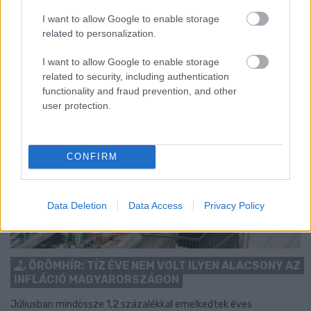
I want to allow Google to enable storage
Szólj hozzá!
related to personalization.
I want to allow Google to enable storage
related to security, including authentication
functionality and fraud prevention, and other
user protection.
CONFIRM
Data Deletion
Data Access
Privacy Policy
ÖRÖMHÍR: TÍZ ÉVE NEM VOLT ILYEN ALACSONY AZ
INFLÁCIÓ MAGYARORSZÁGON
Júliusban mindössze 1,2 százalékkal emelkedtek éves