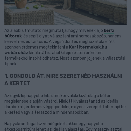
Az alábbi útmutató megmutatja, hogy milyenek a jó
kerti
bútorok
, és segít olyat választani ami nemcsak szép, hanem
kényelmes és tartós is. A végső döntés meghozatala előtt
azonban érdemes megtekinteni a
Kertitermekek.hu
webáruház
kínálatát is, ahol kifejezetten prémium
termékekből inspirálódhatsz. Most azonban jöjjenek a választási
tippek.
1. GONDOLD ÁT, MIRE SZERETNÉD HASZNÁLNI
A KERTET
Az egyik legnagyobb hiba, amikor valaki kizárólag a bútor
megjelenése alapján vásárol. Mielőtt kiválasztanád az ideális
darabokat, érdemes végiggondolni, milyen szerepet tölt majd be
a kerted vagy a teraszod a mindennapokban.
Ha gyakran fogadsz vendégeket, akkor egy nagyobb
étkezőgarnitúra lehet az ideális választás. Egy masszív asztal