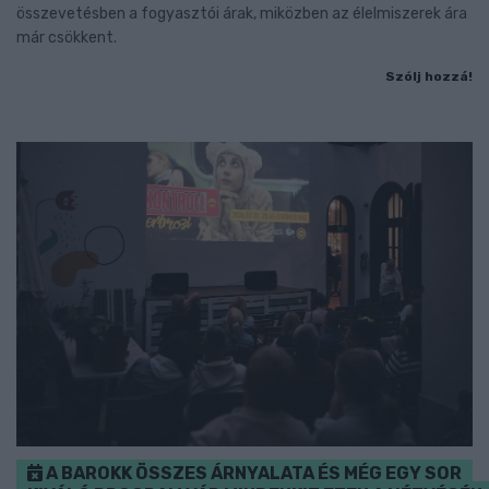
összevetésben a fogyasztói árak, miközben az élelmiszerek ára
már csökkent.
Szólj hozzá!
A BAROKK ÖSSZES ÁRNYALATA ÉS MÉG EGY SOR