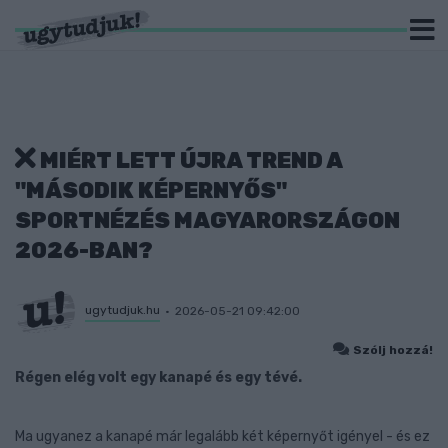
MIÉRT LETT ÚJRA TREND A
"MÁSODIK KÉPERNYŐS"
SPORTNÉZÉS MAGYARORSZÁGON
2026-BAN?
ugytudjuk.hu
2026-05-21 09:42:00
Szólj hozzá!
Régen elég volt egy kanapé és egy tévé.
Ma ugyanez a kanapé már legalább két képernyőt igényel - és ez