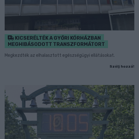
KICSERÉLTÉK A GYŐRI KÓRHÁZBAN
MEGHIBÁSODOTT TRANSZFORMÁTORT
Megkezdték az elhalasztott egészségügyi ellátásokat.
Szólj hozzá!