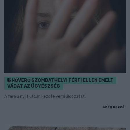
NŐVERŐ SZOMBATHELYI FÉRFI ELLEN EMELT
VÁDAT AZ ÜGYÉSZSÉG
A férfi a nyílt utcán kezdte verni áldozatát.
Szólj hozzá!