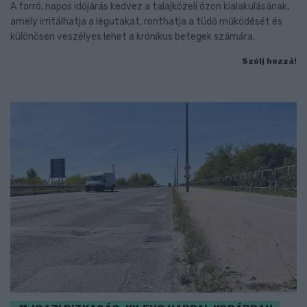
A forró, napos időjárás kedvez a talajközeli ózon kialakulásának,
amely irritálhatja a légutakat, ronthatja a tüdő működését és
különösen veszélyes lehet a krónikus betegek számára.
Szólj hozzá!