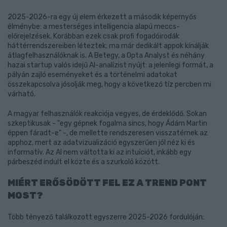
2025-2026-ra egy új elem érkezett a második képernyős
élménybe: a mesterséges intelligencia alapú meccs-
előrejelzések. Korábban ezek csak profi fogadóirodák
háttérrendszereiben léteztek; ma már dedikált appok kínálják
átlagfelhasználóknak is. A Betegy, a Opta Analyst és néhány
hazai startup valós idejű AI-analízist nyújt: a jelenlegi formát, a
pályán zajló eseményeket és a történelmi adatokat
összekapcsolva jósolják meg, hogy a következő tíz percben mi
várható.
A magyar felhasználók reakciója vegyes, de érdeklődő. Sokan
szkeptikusak - "egy gépnek fogalma sincs, hogy Ádám Martin
éppen fáradt-e" -, de mellette rendszeresen visszatérnek az
apphoz, mert az adatvizualizáció egyszerűen jól néz ki és
informatív. Az AI nem váltotta ki az intuíciót, inkább egy
párbeszéd indult el közte és a szurkoló között.
MIÉRT ERŐSÖDÖTT FEL EZ A TREND PONT
MOST?
Több tényező találkozott egyszerre 2025-2026 fordulóján: