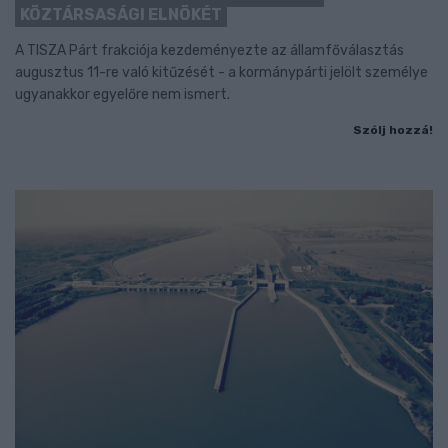
KÖZTÁRSASÁGI ELNÖKÉT
A TISZA Párt frakciója kezdeményezte az államfőválasztás
augusztus 11-re való kitűzését - a kormánypárti jelölt személye
ugyanakkor egyelőre nem ismert.
Szólj hozzá!