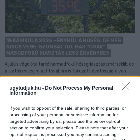
KÁNIKULA 2026 - ENYHÜL A HŐSÉG, DE MÉG
NINCS VÉGE: SZOMBATTÓL MÁR “CSAK”
MÁSODFOKÚ RIASZTÁS LESZ ÉRVÉNYBEN
A július vége óta tartó harmadfokú hőségriasztást mérséklik, de
a tartós meleg miatt továbbra is fokozott óvatosságra van
szükség.
ugytudjuk.hu -
Do Not Process My Personal
Szólj hozzá!
Information
If you wish to opt-out of the sale, sharing to third parties, or
processing of your personal or sensitive information for
targeted advertising by us, please use the below opt-out
section to confirm your selection. Please note that after your
opt-out request is processed you may continue seeing