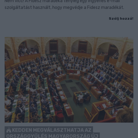
Nem vicc! A Fidesz maradéka tényleg egy ingyenes e-mail
szolgáltatást használt, hogy megvédje a Fidesz maradékát.
Szólj hozzá!
KEDDEN MEGVÁLASZTHATJA AZ
ORSZÁGGYŰLÉS MAGYARORSZÁG ÚJ