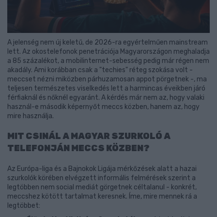
A jelenség nem új keletű, de 2026-ra egyértelműen mainstream
lett. Az okostelefonok penetrációja Magyarországon meghaladja
a 85 százalékot, a mobilinternet-sebesség pedig már régen nem
akadály. Ami korábban csak a "techies" réteg szokása volt -
meccset nézni miközben párhuzamosan appot pörgetnek -, ma
teljesen természetes viselkedés lett a harmincas éveikben járó
férfiaknál és nőknél egyaránt. A kérdés már nem az, hogy valaki
használ-e második képernyőt meccs közben, hanem az, hogy
mire használja.
MIT CSINÁL A MAGYAR SZURKOLÓ A
TELEFONJÁN MECCS KÖZBEN?
Az Európa-liga és a Bajnokok Ligája mérkőzések alatt a hazai
szurkolók körében elvégzett informális felmérések szerint a
legtöbben nem social mediát görgetnek céltalanul - konkrét,
meccshez kötött tartalmat keresnek. Íme, mire mennek rá a
legtöbbet: