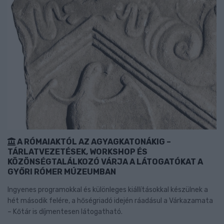
A RÓMAIAKTÓL AZ AGYAGKATONÁKIG –
TÁRLATVEZETÉSEK, WORKSHOP ÉS
KÖZÖNSÉGTALÁLKOZÓ VÁRJA A LÁTOGATÓKAT A
GYŐRI RÓMER MÚZEUMBAN
Ingyenes programokkal és különleges kiállításokkal készülnek a
hét második felére, a hőségriadó idején ráadásul a Várkazamata
– Kőtár is díjmentesen látogatható.