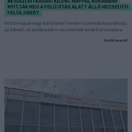
IGAZI RITKASÁG: KILENC NAPPAL KORÁBBAN
NYITJÁK MEG A FELÚJÍTÁS ALATT ÁLLÓ HECSEI ÚTI
FELÜLJÁRÓT
Hétfőn hajnali négy órától ismét minden közlekedő használhatja
az átkelőt, az autóbuszok is visszatérnek eredeti útvonalukra.
Szólj hozzá!