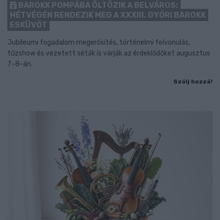
BAROKK POMPÁBA ÖLTÖZIK A BELVÁROS:
HÉTVÉGÉN RENDEZIK MEG A XXXIII. GYŐRI BAROKK
ESKÜVŐT
Jubileumi fogadalom megerősítés, történelmi felvonulás,
tűzshow és vezetett séták is várják az érdeklődőket augusztus
7–8-án.
Szólj hozzá!