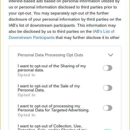
interest-based ads based on personal information utilized by
us or personal information disclosed to third parties prior to
your opt-out. You may separately opt-out of the further
disclosure of your personal information by third parties on the
IAB’s list of downstream participants. This information may
also be disclosed by us to third parties on the
IAB’s List of
Downstream Participants
that may further disclose it to other
third parties.
Please note that this website/app uses one or more Google
Personal Data Processing Opt Outs
KÉT RÉSZLETBEN ÉRKEZIK A 100 EZER FORINTOS
services and may gather and store information including but
ISKOLAKEZDÉSI TÁMOGATÁS, AMIT NEM KELL KÜLÖN
not limited to your visit or usage behaviour. You may click to
I want to opt-out of the Sharing of my
IGÉNYELNI
personal data.
grant or deny consent to Google and its third-party tags to
Opted In
use your data for below specified purposes in below Google
Az első 50 ezer forintot még a tanévkezdés előtt folyósítja a
consent section.
I want to opt-out of the Sale of my
Magyar Államkincstár, a második részlet novemberben, utalvány
Personal Data.
formájában érkezik.
Opted In
1 hozzászólás
I want to opt-out of processing my
Personal Data for Targeted Advertising.
Opted In
I want to opt-out of Collection, Use,
Retention, Sale, and/or Sharing of my