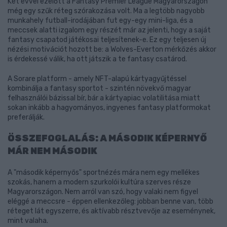
Két évvel ezelőtt a Fantasy Premier League Magyarországon
még egy szűk réteg szórakozása volt. Ma a legtöbb nagyobb
munkahely futball-irodájában fut egy-egy mini-liga, és a
meccsek alatti izgalom egy részét már az jelenti, hogy a saját
fantasy csapatod játékosai teljesítenek-e. Ez egy teljesen új
nézési motivációt hozott be: a Wolves-Everton mérkőzés akkor
is érdekessé válik, ha ott játszik a te fantasy csatárod.
A Sorare platform - amely NFT-alapú kártyagyűjtéssel
kombinálja a fantasy sportot - szintén növekvő magyar
felhasználói bázissal bír, bár a kártyapiac volatilitása miatt
sokan inkább a hagyományos, ingyenes fantasy platformokat
preferálják.
ÖSSZEFOGLALÁS: A MÁSODIK KÉPERNYŐ
MÁR NEM MÁSODIK
A "második képernyős" sportnézés mára nem egy mellékes
szokás, hanem a modern szurkolói kultúra szerves része
Magyarországon. Nem arról van szó, hogy valaki nem figyel
eléggé a meccsre - éppen ellenkezőleg: jobban benne van, több
réteget lát egyszerre, és aktívabb résztvevője az eseménynek,
mint valaha.