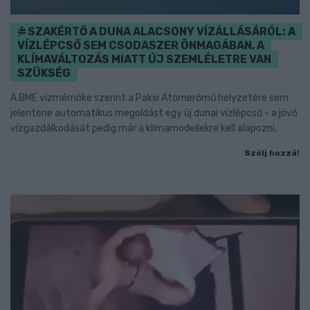
SZAKÉRTŐ A DUNA ALACSONY VÍZÁLLÁSÁRÓL: A
VÍZLÉPCSŐ SEM CSODASZER ÖNMAGÁBAN, A
KLÍMAVÁLTOZÁS MIATT ÚJ SZEMLÉLETRE VAN
SZÜKSÉG
A BME vízmérnöke szerint a Paksi Atomerőmű helyzetére sem
jelentene automatikus megoldást egy új dunai vízlépcső - a jövő
vízgazdálkodását pedig már a klímamodellekre kell alapozni.
Szólj hozzá!