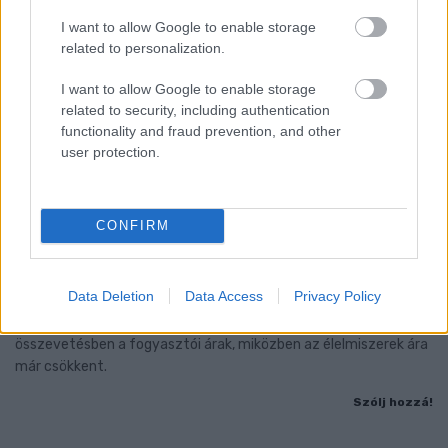
I want to allow Google to enable storage
related to personalization.
I want to allow Google to enable storage
related to security, including authentication
functionality and fraud prevention, and other
user protection.
CONFIRM
ÖRÖMHÍR: TÍZ ÉVE NEM VOLT ILYEN ALACSONY AZ
INFLÁCIÓ MAGYARORSZÁGON
Data Deletion
Data Access
Privacy Policy
Júliusban mindössze 1,2 százalékkal emelkedtek éves
összevetésben a fogyasztói árak, miközben az élelmiszerek ára
már csökkent.
Szólj hozzá!