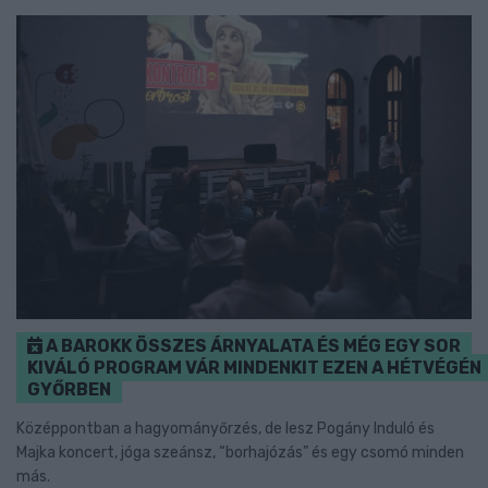
A BAROKK ÖSSZES ÁRNYALATA ÉS MÉG EGY SOR
KIVÁLÓ PROGRAM VÁR MINDENKIT EZEN A HÉTVÉGÉN
GYŐRBEN
Középpontban a hagyományőrzés, de lesz Pogány Induló és
Majka koncert, jóga szeánsz, “borhajózás” és egy csomó minden
más.