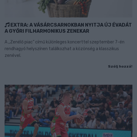
EXTRA: A VÁSÁRCSARNOKBAN NYITJA ÚJ ÉVADÁT
A GYŐRI FILHARMONIKUS ZENEKAR
A „Zenélő piac” című különleges koncerttel szeptember 7-én
rendhagyó helyszínen találkozhat a közönség a klasszikus
zenével.
Szólj hozzá!