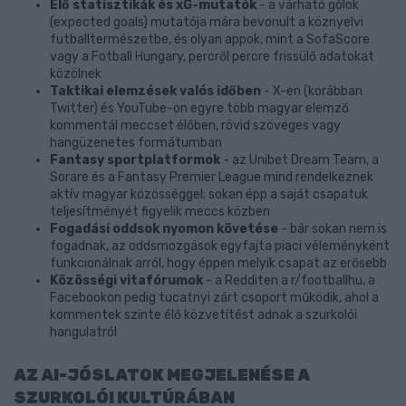
Élő statisztikák és xG-mutatók
- a várható gólok
(expected goals) mutatója mára bevonult a köznyelvi
futballtermészetbe, és olyan appok, mint a SofaScore
vagy a Fotball Hungary, percről percre frissülő adatokat
közölnek
Taktikai elemzések valós időben
- X-en (korábban
Twitter) és YouTube-on egyre több magyar elemző
kommentál meccset élőben, rövid szöveges vagy
hangüzenetes formátumban
Fantasy sportplatformok
- az Unibet Dream Team, a
Sorare és a Fantasy Premier League mind rendelkeznek
aktív magyar közösséggel; sokan épp a saját csapatuk
teljesítményét figyelik meccs közben
Fogadási oddsok nyomon követése
- bár sokan nem is
fogadnak, az oddsmozgások egyfajta piaci véleményként
funkcionálnak arról, hogy éppen melyik csapat az erősebb
Közösségi vitafórumok
- a Redditen a r/footballhu, a
Facebookon pedig tucatnyi zárt csoport működik, ahol a
kommentek szinte élő közvetítést adnak a szurkolói
hangulatról
AZ AI-JÓSLATOK MEGJELENÉSE A
SZURKOLÓI KULTÚRÁBAN