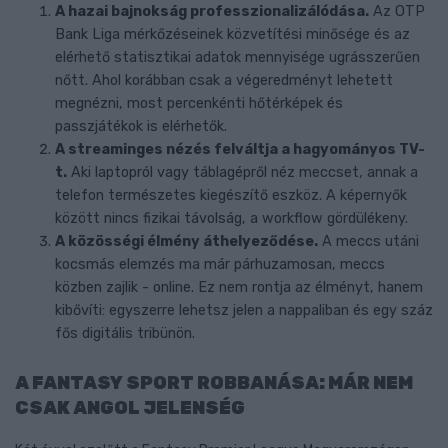
A hazai bajnokság professzionalizálódása.
Az OTP
Bank Liga mérkőzéseinek közvetítési minősége és az
elérhető statisztikai adatok mennyisége ugrásszerűen
nőtt. Ahol korábban csak a végeredményt lehetett
megnézni, most percenkénti hőtérképek és
passzjátékok is elérhetők.
A streaminges nézés felváltja a hagyományos TV-
t.
Aki laptopról vagy táblagépről néz meccset, annak a
telefon természetes kiegészítő eszköz. A képernyők
között nincs fizikai távolság, a workflow gördülékeny.
A közösségi élmény áthelyeződése.
A meccs utáni
kocsmás elemzés ma már párhuzamosan, meccs
közben zajlik - online. Ez nem rontja az élményt, hanem
kibővíti: egyszerre lehetsz jelen a nappaliban és egy száz
fős digitális tribünön.
A FANTASY SPORT ROBBANÁSA: MÁR NEM
CSAK ANGOL JELENSÉG