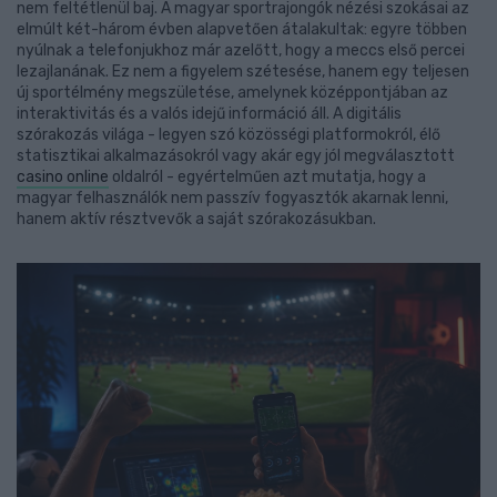
nem feltétlenül baj. A magyar sportrajongók nézési szokásai az
elmúlt két-három évben alapvetően átalakultak: egyre többen
nyúlnak a telefonjukhoz már azelőtt, hogy a meccs első percei
lezajlanának. Ez nem a figyelem szétesése, hanem egy teljesen
új sportélmény megszületése, amelynek középpontjában az
interaktivitás és a valós idejű információ áll. A digitális
szórakozás világa - legyen szó közösségi platformokról, élő
statisztikai alkalmazásokról vagy akár egy jól megválasztott
casino online
oldalról - egyértelműen azt mutatja, hogy a
magyar felhasználók nem passzív fogyasztók akarnak lenni,
hanem aktív résztvevők a saját szórakozásukban.