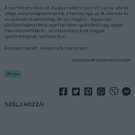
A sportélmény kibővült. A pálya mellett most ott van az adatok
világa, a közösségi kommentár, a fantasy liga, az AI-elemzés és
az azonnali vitalehetőség. Aki ezt megérti - legyen szó
platformfejlesztőkről, sporttartalom-gyártókról vagy éppen
meccsközvetítőkről -, az a következő évek magyar
sportmédiájának nyertese lesz.
A kanapé maradt. A képernyők száma nem.
Szponzorált tartalmat olvastál!
PR cikk
SZÓLJ HOZZÁ!