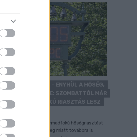
KÁNIKULA 2026 - ENYHÜL A HŐSÉG,
DE MÉG NINCS VÉGE: SZOMBATTÓL MÁR
“CSAK” MÁSODFOKÚ RIASZTÁS LESZ
ÉRVÉNYBEN
 július vége óta tartó harmadfokú hőségriasztást
érséklik, de a tartós meleg miatt továbbra is