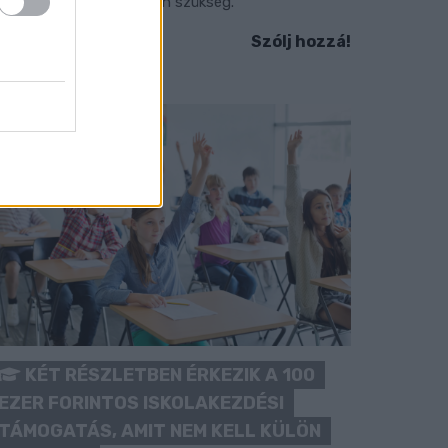
okozott óvatosságra van szükség.
Szólj hozzá!
KÉT RÉSZLETBEN ÉRKEZIK A 100
EZER FORINTOS ISKOLAKEZDÉSI
TÁMOGATÁS, AMIT NEM KELL KÜLÖN