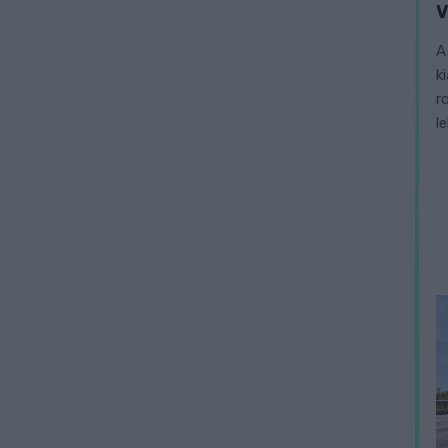
V
A
k
r
l