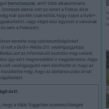
agot
bemutassunk
, amit több alkalommal is
on. Groteszk eleme volt ez ismét a Fidesz által
A
pedig már szintén csak költői, hogy vajon a Győr+
f
 gyakorlatot, vagy végre lesz egyszer a városnak
n
 és nem a Fideszért.
fonon kereste meg szerkesztőségünket
ő volt a Győr+ Média Zrt. vezérigazgatója,
Balázs azt az információt osztotta meg velünk,
lya úgy kért megrendelést a megjelenésre, hogy
 a volt vezérigazgató nem dönthette el, hogy az
hozzátette még, hogy az álatlános piaci árnál
olgáltatást.
ágírást!
, hogy a tőlük független szerkesztőségek