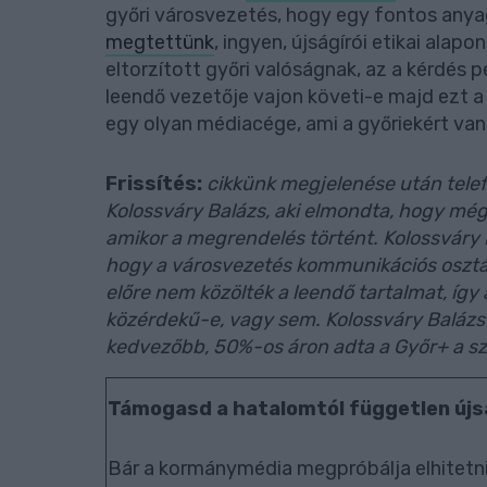
győri városvezetés, hogy egy fontos any
megtettünk
, ingyen, újságírói etikai alap
eltorzított győri valóságnak, az a kérdés 
leendő vezetője vajon követi-e majd ezt a
egy olyan médiacége, ami a győriekért van
Frissítés:
cikkünk megjelenése után tele
Kolossváry Balázs, aki elmondta, hogy még 
amikor a megrendelés történt. Kolossváry 
hogy a városvezetés kommunikációs osztá
előre nem közölték a leendő tartalmat, így
közérdekű-e, vagy sem. Kolossváry Balázs 
kedvezőbb, 50%-os áron adta a Győr+ a sz
Támogasd a hatalomtól független újs
Bár a kormánymédia megpróbálja elhitetni