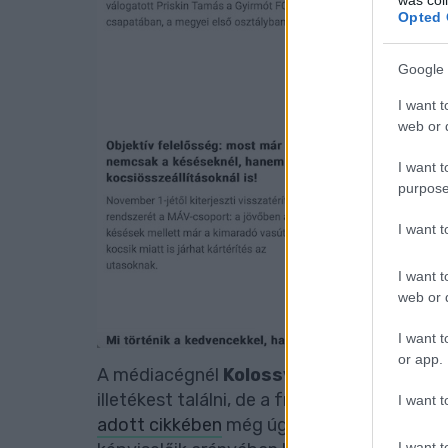
Opted 
Google 
I want t
web or d
I want t
purpose
I want 
I want t
web or d
I want t
or app.
A médiacégnél
Kolossváry Balázs
tegnap
illetékest találni, de a frissen lemondott 
I want t
adott cikkében
még úgy nyilatkozott, hogy
I want t