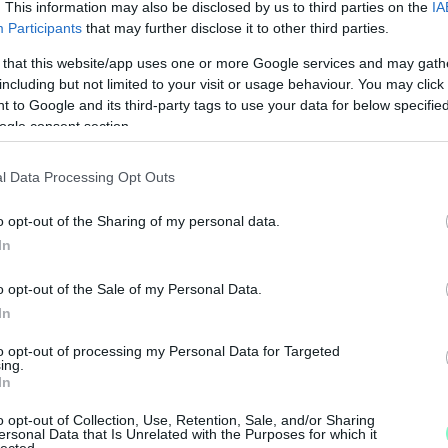
. This information may also be disclosed by us to third parties on the
IA
zolgáltatásért cserébe tette közzé a Zechmeister-
Participants
that may further disclose it to other third parties.
évi költségvetés tervezetéhez készítettünk.
 that this website/app uses one or more Google services and may gath
including but not limited to your visit or usage behaviour. You may click 
 to Google and its third-party tags to use your data for below specifi
ünk
ogle consent section.
l Data Processing Opt Outs
jukon megjelenített bannerért. Ezt a
i, mert a Győr+ álláspontja az volt, hogy ezért
o opt-out of the Sharing of my personal data.
a el Kósa Roland.
In
o opt-out of the Sale of my Personal Data.
In
M
to opt-out of processing my Personal Data for Targeted
e
ing.
In
o opt-out of Collection, Use, Retention, Sale, and/or Sharing
ersonal Data that Is Unrelated with the Purposes for which it
lected.