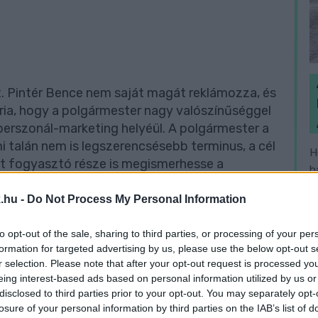
ít. Pintér Bence nem saját magát reklámozza, és
ória, hogy a polgármester nagy valószínűséggel
perszonál-marketing helyéül. A polgármester a
i talán nem is legszerencsésebb terminus, a cél
H
-t fogyasztó része is megismerhesse a
h
koncepcióját.
v
.hu -
Do Not Process My Personal Information
knek is szemet szúrt, hiszen elég érdekes állapot,
to opt-out of the sale, sharing to third parties, or processing of your per
yőriek pénzét is vastagon használó médium
formation for targeted advertising by us, please use the below opt-out s
gyik fontos, nagy érdeklődésre számot tartó,
r selection. Please note that after your opt-out request is processed y
 ez ügyben
Kósa Roland
(TSZV-LMP-Momentum-
eing interest-based ads based on personal information utilized by us or
felvetést:
disclosed to third parties prior to your opt-out. You may separately opt-
losure of your personal information by third parties on the IAB’s list of