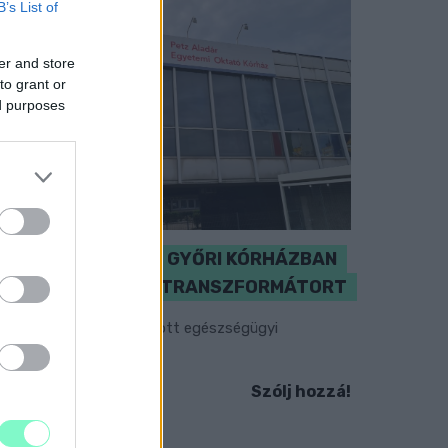
B’s List of
er and store
to grant or
ed purposes
KICSERÉLTÉK A GYŐRI KÓRHÁZBAN
MEGHIBÁSODOTT TRANSZFORMÁTORT
egkezdték az elhalasztott egészségügyi
llátásokat.
Szólj hozzá!