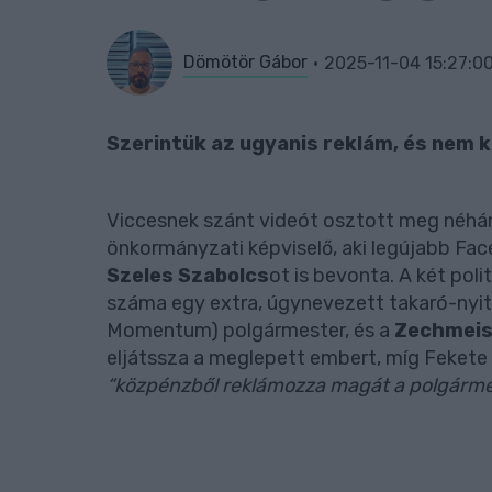
Dömötör Gábor
2025-11-04 15:27:0
Szerintük az ugyanis reklám, és nem k
Viccesnek szánt videót osztott meg néhá
önkormányzati képviselő, aki legújabb Fa
Szeles Szabolcs
ot is bevonta. A két poli
száma egy extra, úgynevezett takaró-nyi
Momentum) polgármester, és a
Zechmeis
eljátssza a meglepett embert, míg Fekete l
“közpénzből reklámozza magát a polgárme