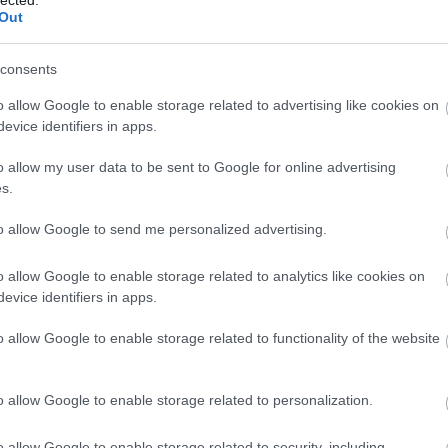
Out
consents
o allow Google to enable storage related to advertising like cookies on
evice identifiers in apps.
o allow my user data to be sent to Google for online advertising
s.
to allow Google to send me personalized advertising.
o allow Google to enable storage related to analytics like cookies on
evice identifiers in apps.
o allow Google to enable storage related to functionality of the website
 bejelentett távozása után most nem könnyű
vezérigazgató,
szerkesztőségünknek korábban
o allow Google to enable storage related to personalization.
A
 a frakciók, a közgyűlésben helyet foglaló
m
o allow Google to enable storage related to security, including