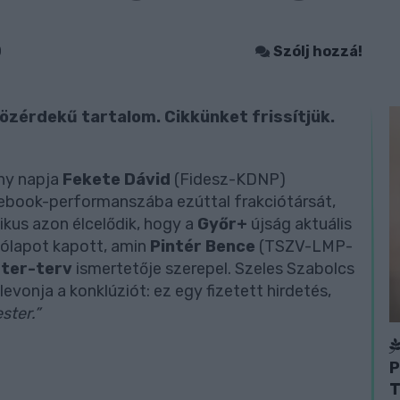
0
Szólj hozzá!
özérdekű tartalom. Cikkünket frissítjük.
ny napja
Fekete Dávid
(Fidesz-KDNP)
cebook-performanszába ezúttal frakciótársát,
tikus azon élcelődik, hogy a
Győr+
újság aktuális
tólapot kapott, amin
Pintér Bence
(TSZV-LMP-
ter-terv
ismertetője szerepel. Szeles Szabolcs
evonja a konklúziót: ez egy fizetett hirdetés,
ster.”
P
T