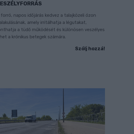
ESZÉLYFORRÁS
 forró, napos időjárás kedvez a talajközeli ózon
ialakulásának, amely irritálhatja a légutakat,
onthatja a tüdő működését és különösen veszélyes
ehet a krónikus betegek számára.
Szólj hozzá!