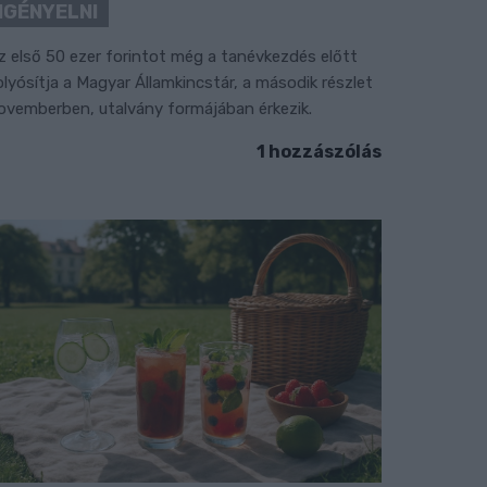
IGÉNYELNI
z első 50 ezer forintot még a tanévkezdés előtt
olyósítja a Magyar Államkincstár, a második részlet
ovemberben, utalvány formájában érkezik.
1 hozzászólás