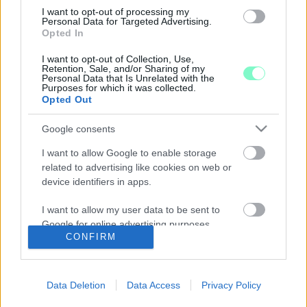
I want to opt-out of processing my
2026. május. 20. 14:36
Personal Data for Targeted Advertising.
A polgármester szerint a városi médiacég nem közszolgálati
Opted In
médiumként, hanem „hazugsággyárként” működött, miközben
százmilliók égtek el.
I want to opt-out of Collection, Use,
Retention, Sale, and/or Sharing of my
PORTFÓLIÓ CSÖKKENTÉS, BRUTÁLIS
Personal Data that Is Unrelated with the
Purposes for which it was collected.
LEÉPÍTÉS, CSŐD FELÉ ROBOG A GYŐR+
Opted Out
2026. május. 12. 12:25
Úgy néz ki, nincs senki, aki vállalná a felelősséget. A tulajdonosi
Google consents
jogokat gyakorló bizottság elnöke Fekete Dávid elérhetetlen. A
ügyvezető Tóth Rebeka ránk tette a telefont.
I want to allow Google to enable storage
related to advertising like cookies on web or
FEKETE DÁVID HANGULATKELTÉSRŐL BESZÉL
device identifiers in apps.
- SZERINTE HAMIS KONTEXTUSBA AKARJÁK
HOZNI A NEVÉT A GYŐRI CÉGEK NYOMOZÁSAI
I want to allow my user data to be sent to
KAPCSÁN
Google for online advertising purposes.
2026. Április. 29. 09:03
CONFIRM
Viszont végre szabadon lehet kommentelni a posztja alatt.
I want to allow Google to send me
A KOMMENTEK CSAK ÚGY JÖNNEK-MENNEK
personalized advertising.
FEKETE DÁVID KÖZÖSSÉGI OLDALÁN
Data Deletion
Data Access
Privacy Policy
I want to allow Google to enable storage
2026. Április. 28. 15:39