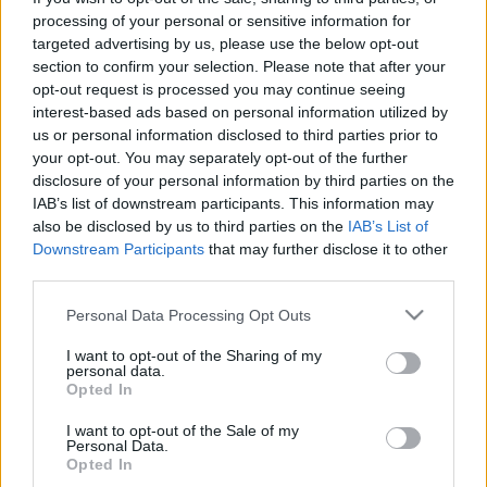
PARKFENNTARTÁSI-MUTYI KAPCSÁN
processing of your personal or sensitive information for
targeted advertising by us, please use the below opt-out
2026. június. 05. 10:55
section to confirm your selection. Please note that after your
Szerinte Pintér Bence inkább azzal foglalkozzon, hogy Szakács
opt-out request is processed you may continue seeing
András tudhatott-e a korrupciós hálózatról. Ő addig is mossa
kezeit, és áll bármilyen vizsgálat elé.
interest-based ads based on personal information utilized by
us or personal information disclosed to third parties prior to
FEKETE DÁVID NEM TUDTA, HOGY KECSKÉS
your opt-out. You may separately opt-out of the further
CORDULA A GYŐR+-NÁL IS DOLGOZOTT
disclosure of your personal information by third parties on the
2026. május. 28. 16:03
IAB’s list of downstream participants. This information may
Kohán Mátyás szerződéséről szerinte Dézsit kellene kérdezni -
also be disclosed by us to third parties on the
IAB’s List of
nagyjából ennyi jutott eszébe a csődbe ment médiavállalatról.
Downstream Participants
that may further disclose it to other
AMÍG KELLETT A PROPAGANDA,
third parties.
(KI)HASZNÁLTÁK A GYŐR+-T – A BUKÁS UTÁN
Please note that this website/app uses one or more Google
MÁR EGY “SAJNÁLOMRA” SEM FUTOTTA
Personal Data Processing Opt Outs
services and may gather and store information including but
2026. május. 21. 14:36
not limited to your visit or usage behaviour. You may click to
I want to opt-out of the Sharing of my
Dézsi Csaba András, Fekete Dávid és Kecskés Cordula hallgatása
personal data.
grant or deny consent to Google and its third-party tags to
sokat elárul arról, hogyan viszonyultak valójában a Győr+
Opted In
use your data for below specified purposes in below Google
dolgozóihoz.
consent section.
I want to opt-out of the Sale of my
PINTÉR BENCE KITÁLALT A GYŐR+
Personal Data.
PÉNZÜGYEIRŐL: MILLIÓK MENTEK FIDESZES
Opted In
CSALÁDTAGOKHOZ ÉS PROPAGANDISTÁKHOZ