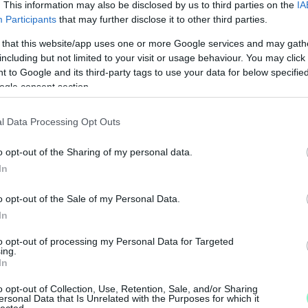
vannak! A Káma-szútrát megjelenítő változatról
. This information may also be disclosed by us to third parties on the
IA
Participants
that may further disclose it to other third parties.
yüttléthez.
 that this website/app uses one or more Google services and may gath
including but not limited to your visit or usage behaviour. You may click 
 to Google and its third-party tags to use your data for below specifi
N
ogle consent section.
eliratot válassz arra a bögrére, amelyből a
F
 Felejtsd el, ajánlunk szexibb megoldást! A
l Data Processing Opt Outs
A
z, kiegészítő is beszerezhető, ami megédesíti
s
o opt-out of the Sharing of my personal data.
a
In
tanga – nőknek és férfiaknak való változat is
o opt-out of the Sale of my Personal Data.
degyik ehető! Biztosan felkorbácsolja a vágyat,
In
to opt-out of processing my Personal Data for Targeted
ing.
 elérhetők, ahogyan jégkocka is kapható ilyen
In
használhatjátok egymás hűsítésére is.
n által letölteni kívánt tartalom olyan elemeket tartalmaz, amelyek
o opt-out of Collection, Use, Retention, Sale, and/or Sharing
ersonal Data that Is Unrelated with the Purposes for which it
rolás szerinti V. vagy VI. kategóriába tartoznak, és a kiskorúakra ká
lected.