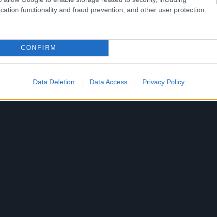
cation functionality and fraud prevention, and other user protection.
CONFIRM
Data Deletion
Data Access
Privacy Policy
F
E
E
T
A
Á
e