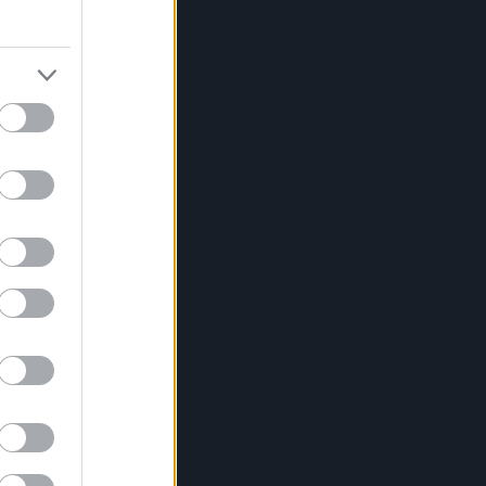
sználjon
PERL, VÁRADI ÉS TANOH DEZ IS OTT
VAN A FÉRFI KOSÁRLABDA-
VÁLOGATOTT SZŰKÍTETT KERETÉBEN
sztország, Szlovénia és Svédország következik.
Szólj hozzá!