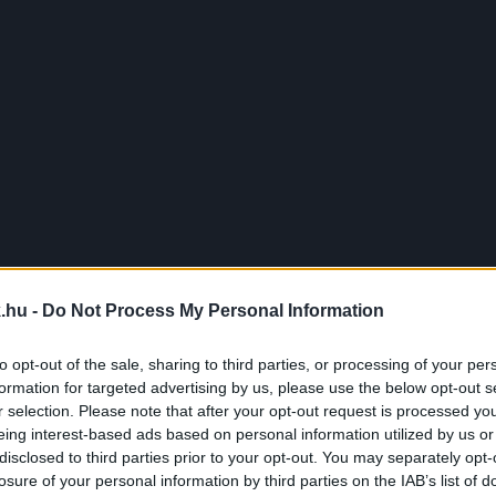
, és amint meglátja a kedvesed, hogy a szemed
J
g. A magabiztos nők pedig ellenállhatatlanok, így
f
é
ímű filmben mire használta Christian Grey a
hogy téged kikössenek, akkor vehetsz egy szexi
gy akár meglepheted őt egy bilinccsel is.
.hu -
Do Not Process My Personal Information
a BDSM kellékek között nagyon sokféle kikötöző
to opt-out of the sale, sharing to third parties, or processing of your per
lmas este várhat rátok. Amennyiben mindketten
formation for targeted advertising by us, please use the below opt-out s
r selection. Please note that after your opt-out request is processed y
bátran nézz szét az említett sexshopban!
eing interest-based ads based on personal information utilized by us or
disclosed to third parties prior to your opt-out. You may separately opt-
adarabhoz, ami az ajándékot illeti, akkor zoknit
losure of your personal information by third parties on the IAB’s list of