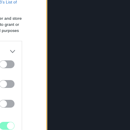
B’s List of
er and store
to grant or
EXTRA: A VÁSÁRCSARNOKBAN
ed purposes
YITJA ÚJ ÉVADÁT A GYŐRI
ILHARMONIKUS ZENEKAR
 „Zenélő piac” című különleges koncerttel
zeptember 7-én rendhagyó helyszínen találkozhat
 közönség a klasszikus zenével.
Szólj hozzá!
 Mttv. által
ros hatással