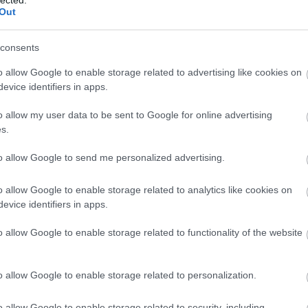
zeretné, hogy az ilyen tartalmakhoz kiskorú ne férhessen hozzá, ha
Out
ot!
pikáns társasjátékot választasz, akkor ezt is
consents
Még nem vagyok 18 éves
Elmúltam 18 éves, belépek
en akár minden este, ez egy kiváló módja a
o allow Google to enable storage related to advertising like cookies on
evice identifiers in apps.
a viaskodás közben, de még a vágyaitok is
o allow my user data to be sent to Google for online advertising
s.
natok, vad szenvedély és intim kapcsolódás – ez
ltal!
to allow Google to send me personalized advertising.
É
gyelj, hogy ne sértsd meg a másikat sosem. Ha
o allow Google to enable storage related to analytics like cookies on
d, nem örülne egy szexi szuvenírnek, akkor
evice identifiers in apps.
ál!
o allow Google to enable storage related to functionality of the website
Szponzorált tartalmat olvastál!
o allow Google to enable storage related to personalization.
o allow Google to enable storage related to security, including