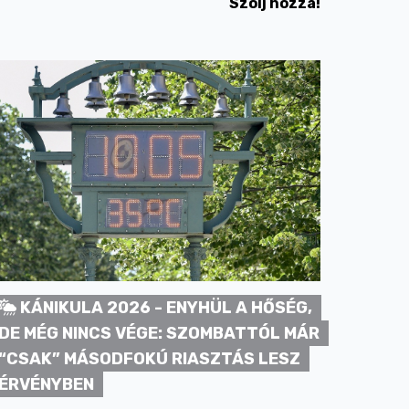
Szólj hozzá!
KÁNIKULA 2026 - ENYHÜL A HŐSÉG,
DE MÉG NINCS VÉGE: SZOMBATTÓL MÁR
“CSAK” MÁSODFOKÚ RIASZTÁS LESZ
ÉRVÉNYBEN