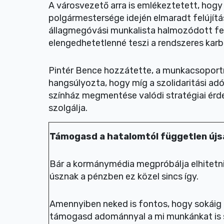
A városvezető arra is emlékeztetett, hogy
polgármestersége idején elmaradt felújít
állagmegóvási munkalista halmozódott fel.
elengedhetetlenné teszi a rendszeres kar
Pintér Bence hozzátette, a munkacsoportn
hangsúlyozta, hogy míg a szolidaritási adó
színház megmentése valódi stratégiai érd
szolgálja.
Támogasd a hatalomtól független újs
Bár a kormánymédia megpróbálja elhitetni
úsznak a pénzben ez közel sincs így.
Amennyiben neked is fontos, hogy sokáig 
támogasd adománnyal a mi munkánkat is 