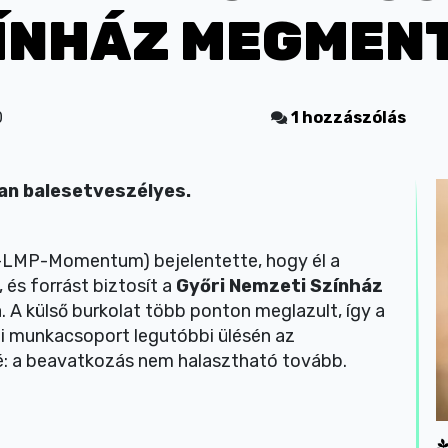
ZÍNHÁZ MEGMEN
0
1 hozzászólás
an balesetveszélyes.
LMP-Momentum) bejelentette, hogy él a
 és forrást biztosít a
Győri Nemzeti Színház
A külső burkolat több ponton meglazult, így a
zi munkacsoport legutóbbi ülésén az
lé: a beavatkozás nem halasztható tovább.