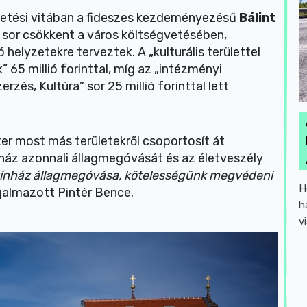
gvetési vitában a fideszes kezdeményezésű
Bálint
 sor csökkent a város költségvetésében,
helyzetekre terveztek. A „kulturális területtel
 65 millió forinttal, míg az „intézményi
és, Kultúra” sor 25 millió forinttal lett
ter most más területekről csoportosít át
nház azonnali állagmegóvását és az életveszély
zínház állagmegóvása, kötelességünk megvédeni
H
almazott Pintér Bence.
h
v