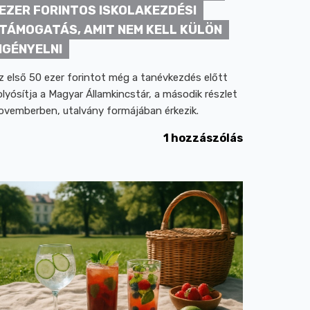
EZER FORINTOS ISKOLAKEZDÉSI
TÁMOGATÁS, AMIT NEM KELL KÜLÖN
IGÉNYELNI
z első 50 ezer forintot még a tanévkezdés előtt
olyósítja a Magyar Államkincstár, a második részlet
ovemberben, utalvány formájában érkezik.
1 hozzászólás