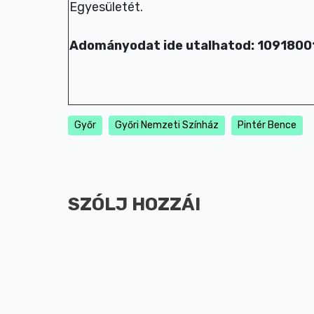
Egyesületét.
Adományodat ide utalhatod: 109180
Győr
Győri Nemzeti Színház
Pintér Bence
SZÓLJ HOZZÁ!