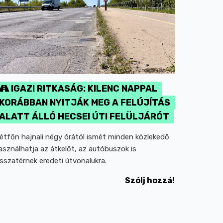
IGAZI RITKASÁG: KILENC NAPPAL
KORÁBBAN NYITJÁK MEG A FELÚJÍTÁS
ALATT ÁLLÓ HECSEI ÚTI FELÜLJÁRÓT
étfőn hajnali négy órától ismét minden közlekedő
asználhatja az átkelőt, az autóbuszok is
isszatérnek eredeti útvonalukra.
Szólj hozzá!