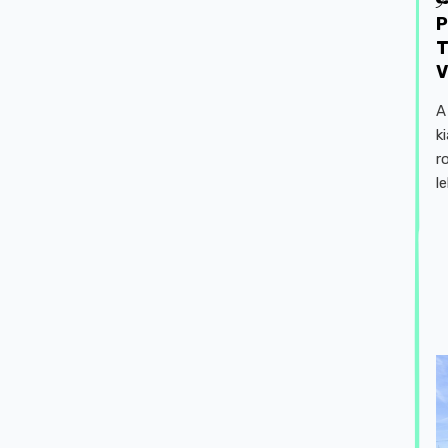
P
T
V
A
k
r
l