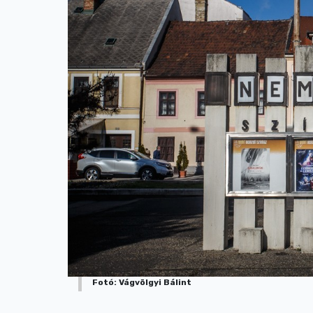
Fotó: Vágvölgyi Bálint