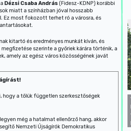
 a
Dézsi Csaba András
(Fidesz-KDNP) korábbi
ások miatt a színházban jóval hosszabb
 Ez most fokozott terhet ró a városra, és
bantartásokat.
ak kitartó és eredményes munkát kíván, és
 megfizetése szerinte a győriek kárára történik, a
ek, amely az egész város közösségének javát
ágírást!
, hogy a tőlük független szerkesztőségek
legyen még a hatalmat ellenőrző hang, akkor
segítő Nemzeti Újságírók Demokratikus