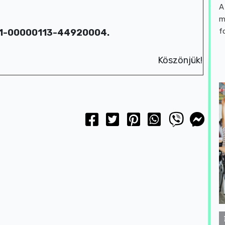
A
m
f
01-00000113-44920004.
Köszönjük!