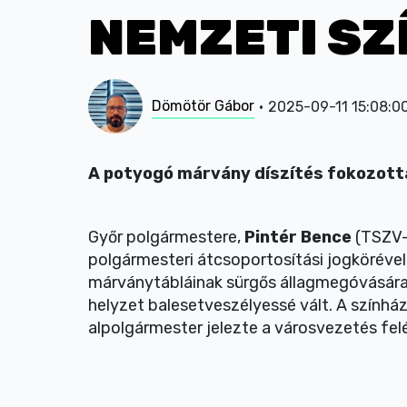
NEMZETI S
Dömötör Gábor
2025-09-11 15:08:0
A potyogó márvány díszítés fokozott
Győr polgármestere,
Pintér Bence
(TSZV-
polgármesteri átcsoportosítási jogkörével,
márványtábláinak sürgős állagmegóvására. 
helyzet balesetveszélyessé vált. A színhá
alpolgármester jelezte a városvezetés fe