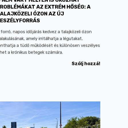
ROBLÉMÁKAT AZ EXTRÉM HŐSÉG: A
ALAJKÖZELI ÓZON AZ ÚJ
ESZÉLYFORRÁS
 forró, napos időjárás kedvez a talajközeli ózon
ialakulásának, amely irritálhatja a légutakat,
onthatja a tüdő működését és különösen veszélyes
ehet a krónikus betegek számára.
Szólj hozzá!