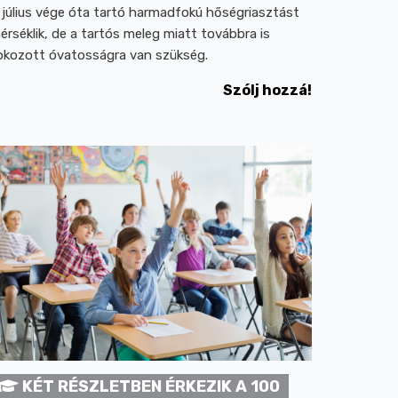
 július vége óta tartó harmadfokú hőségriasztást
érséklik, de a tartós meleg miatt továbbra is
okozott óvatosságra van szükség.
Szólj hozzá!
KÉT RÉSZLETBEN ÉRKEZIK A 100