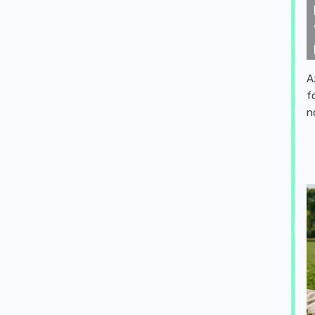
A
f
n