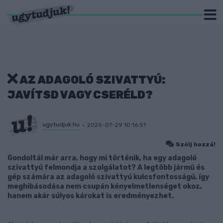
AZ ADAGOLÓ SZIVATTYÚ:
JAVÍTSD VAGY CSERÉLD?
ugytudjuk.hu
2025-07-29 10:16:51
Szólj hozzá!
Gondoltál már arra, hogy mi történik, ha egy adagoló
szivattyú felmondja a szolgálatot? A legtöbb jármű és
gép számára az adagoló szivattyú kulcsfontosságú, így
meghibásodása nem csupán kényelmetlenséget okoz,
hanem akár súlyos károkat is eredményezhet.