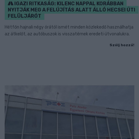
IGAZI RITKASÁG: KILENC NAPPAL KORÁBBAN
NYITJÁK MEG A FELÚJÍTÁS ALATT ÁLLÓ HECSEI ÚTI
FELÜLJÁRÓT
Hétfőn hajnali négy órától ismét minden közlekedő használhatja
az átkelőt, az autóbuszok is visszatérnek eredeti útvonalukra.
Szólj hozzá!