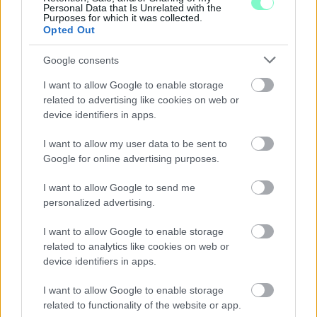
Personal Data that Is Unrelated with the
Purposes for which it was collected.
Opted Out
Google consents
I want to allow Google to enable storage
related to advertising like cookies on web or
device identifiers in apps.
I want to allow my user data to be sent to
Google for online advertising purposes.
I want to allow Google to send me
personalized advertising.
A BAROKK ÖSSZES ÁRNYALATA ÉS MÉG EGY SOR
I want to allow Google to enable storage
KIVÁLÓ PROGRAM VÁR MINDENKIT EZEN A HÉTVÉGÉN
related to analytics like cookies on web or
GYŐRBEN
device identifiers in apps.
Középpontban a hagyományőrzés, de lesz Pogány Induló és
I want to allow Google to enable storage
Majka koncert, jóga szeánsz, “borhajózás” és egy csomó minden
related to functionality of the website or app.
más.