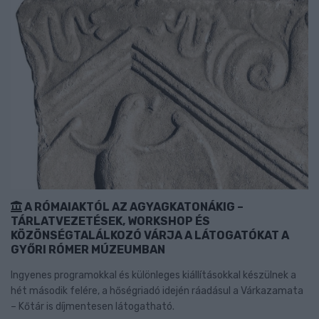
A RÓMAIAKTÓL AZ AGYAGKATONÁKIG –
TÁRLATVEZETÉSEK, WORKSHOP ÉS
KÖZÖNSÉGTALÁLKOZÓ VÁRJA A LÁTOGATÓKAT A
GYŐRI RÓMER MÚZEUMBAN
Ingyenes programokkal és különleges kiállításokkal készülnek a
hét második felére, a hőségriadó idején ráadásul a Várkazamata
– Kőtár is díjmentesen látogatható.