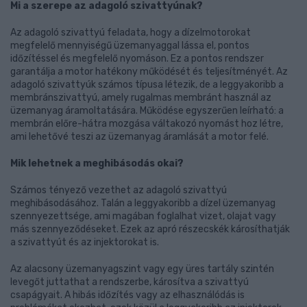
Mi a szerepe az adagoló szivattyúnak?
Az adagoló szivattyú feladata, hogy a dízelmotorokat
megfelelő mennyiségű üzemanyaggal lássa el, pontos
időzítéssel és megfelelő nyomáson. Ez a pontos rendszer
garantálja a motor hatékony működését és teljesítményét. Az
adagoló szivattyúk számos típusa létezik, de a leggyakoribb a
membránszivattyú, amely rugalmas membránt használ az
üzemanyag áramoltatására. Működése egyszerűen leírható: a
membrán előre-hátra mozgása váltakozó nyomást hoz létre,
ami lehetővé teszi az üzemanyag áramlását a motor felé.
Mik lehetnek a meghibásodás okai?
Számos tényező vezethet az adagoló szivattyú
meghibásodásához. Talán a leggyakoribb a dízel üzemanyag
szennyezettsége, ami magában foglalhat vizet, olajat vagy
más szennyeződéseket. Ezek az apró részecskék károsíthatják
a szivattyút és az injektorokat is.
Az alacsony üzemanyagszint vagy egy üres tartály szintén
levegőt juttathat a rendszerbe, károsítva a szivattyú
csapágyait. A hibás időzítés vagy az elhasználódás is