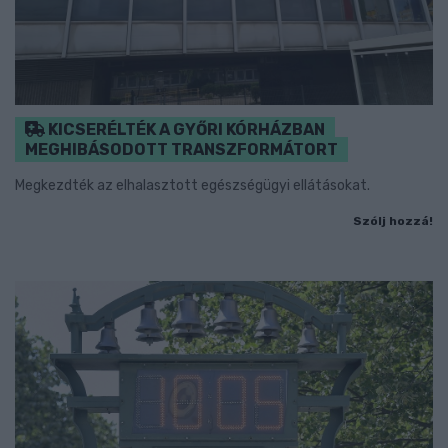
KICSERÉLTÉK A GYŐRI KÓRHÁZBAN
MEGHIBÁSODOTT TRANSZFORMÁTORT
Megkezdték az elhalasztott egészségügyi ellátásokat.
Szólj hozzá!