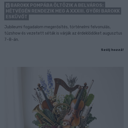
BAROKK POMPÁBA ÖLTÖZIK A BELVÁROS:
HÉTVÉGÉN RENDEZIK MEG A XXXIII. GYŐRI BAROKK
ESKÜVŐT
Jubileumi fogadalom megerősítés, történelmi felvonulás,
tűzshow és vezetett séták is várják az érdeklődőket augusztus
7–8-án.
Szólj hozzá!