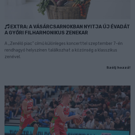
EXTRA: A VÁSÁRCSARNOKBAN NYITJA ÚJ ÉVADÁT
A GYŐRI FILHARMONIKUS ZENEKAR
A „Zenélő piac” című különleges koncerttel szeptember 7-én
rendhagyó helyszínen találkozhat a közönség a klasszikus
zenével.
Szólj hozzá!