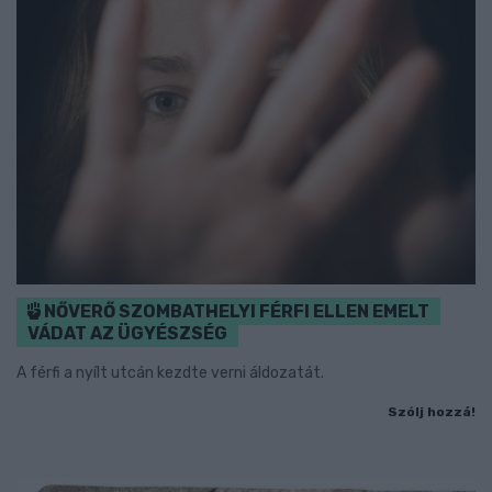
NŐVERŐ SZOMBATHELYI FÉRFI ELLEN EMELT
VÁDAT AZ ÜGYÉSZSÉG
A férfi a nyílt utcán kezdte verni áldozatát.
Szólj hozzá!