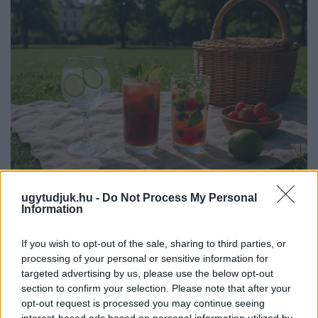
PIKNIK ITALOK: ÍZEK ÉS ÉLMÉNYEK A SZABADBAN
ugytudjuk.hu -
Do Not Process My Personal
Information
Ahogy tavaszodik és a nap egyre tovább marad velünk, sokaknak
támad kedve kirándulni a természetbe.
If you wish to opt-out of the sale, sharing to third parties, or
processing of your personal or sensitive information for
Szólj hozzá!
targeted advertising by us, please use the below opt-out
section to confirm your selection. Please note that after your
opt-out request is processed you may continue seeing