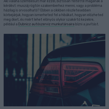
Aki valaha szembesült már ezzel, biztosan feltette magának a
kérdést: muszáj rögtön szakemberhez menni, vagy a probléma
házilag is orvosolható? Ebben a cikkben részletesebben
körbejárjuk, hogyan ismerheted fel a hibákat, hogyan előzheted
meg őket, és miért lehet előnyös olykor szakértő kezekre,
például a
Dubnicz autószerviz munkatársaira
bízni a javítást.