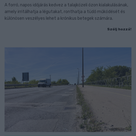
A forró, napos időjárás kedvez a talajközeli ózon kialakulásának,
amely irritálhatja a légutakat, ronthatja a tüdő működését és
különösen veszélyes lehet a krónikus betegek számára.
Szólj hozzá!