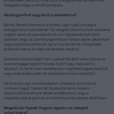
problémákat okozhat, ezek közül a leggyakoribb az injektorok
eldugulása vagy a szivattyú kopása.
Házilag javítsd vagy bízd szakemberre?
Biztos felmerül benned is a kérdés: vajon saját kezűleg is
nekiugorhatsz a javításnak? Az adagoló szivattyú házi szerelése
csábító lehet, ha spórolásról van szó. Figyelembe kell venni
azonban, hogy az üzemanyagrendszer minden egyes alkatrésze
nagy precizitással készült, így a hozzáértés és a megfelelő
eszközök hiánya további sérüléseket okozhat.
Ezenkívül a biztonságot sem szabad félvállról venni, hiszen az
üzemanyaggal végzett munka tüzet vagy robbanást is
okozhat. Ha tehát nem rendelkezel a megfelelő tapasztalattal
vagy eszközökkel, jobb, ha szakemberre bízod a javítást.
Ha kíváncsi vagy a lehetőségekre, a Dubnicz autószerviz
szívesen fogad. Tapasztalt munkatársak és modern
diagnosztikai eszközök állnak rendelkezésre, hogy a
meghibásodások gyorsan és hatékonyan kerüljenek elhárításra.
Megelőzési tippek: hogyan vigyázz az adagoló
szivattyúra?