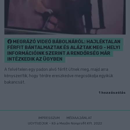
MEGRÁZÓ VIDEÓ BÁBOLNÁRÓL: HAJLÉKTALAN
FÉRFIT BÁNTALMAZTAK ÉS ALÁZTAK MEG - HELYI
INFORMÁCIÓINK SZERINT A RENDŐRSÉG MÁR
INTÉZKEDIK AZ ÜGYBEN
A felvételen egy padon alvó férfit ütnek meg, majd arra
kényszerítik, hogy térdre ereszkedve megcsókolja egyikük
bakancsát.
1 hozzászólás
IMPRESSZUM
MÉDIAAJÁNLAT
UGYTUDJUK - Kő a Mezőn Nonprofit Kft. 2022