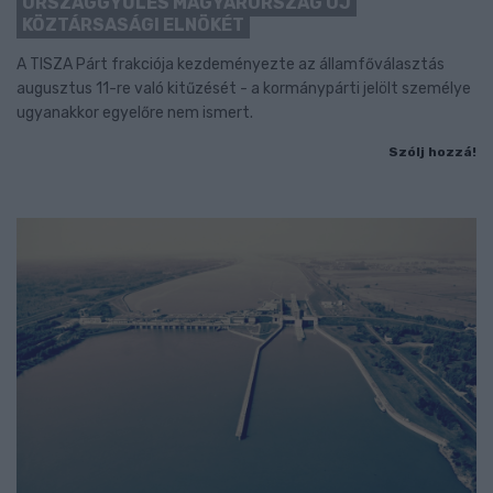
ORSZÁGGYŰLÉS MAGYARORSZÁG ÚJ
KÖZTÁRSASÁGI ELNÖKÉT
A TISZA Párt frakciója kezdeményezte az államfőválasztás
augusztus 11-re való kitűzését - a kormánypárti jelölt személye
ugyanakkor egyelőre nem ismert.
Szólj hozzá!