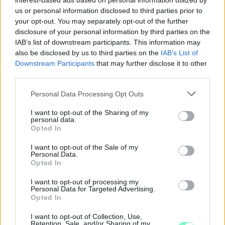
interest-based ads based on personal information utilized by
us or personal information disclosed to third parties prior to
your opt-out. You may separately opt-out of the further
disclosure of your personal information by third parties on the
IAB’s list of downstream participants. This information may
also be disclosed by us to third parties on the
IAB’s List of
Downstream Participants
that may further disclose it to other
third parties.
Please note that this website/app uses one or more Google
Personal Data Processing Opt Outs
services and may gather and store information including but
not limited to your visit or usage behaviour. You may click to
I want to opt-out of the Sharing of my
personal data.
grant or deny consent to Google and its third-party tags to
Opted In
use your data for below specified purposes in below Google
ÖRÖMHÍR: TÍZ ÉVE NEM VOLT ILYEN ALACSONY AZ
consent section.
INFLÁCIÓ MAGYARORSZÁGON
I want to opt-out of the Sale of my
Personal Data.
Opted In
Júliusban mindössze 1,2 százalékkal emelkedtek éves
összevetésben a fogyasztói árak, miközben az élelmiszerek ára
I want to opt-out of processing my
már csökkent.
Personal Data for Targeted Advertising.
Opted In
Szólj hozzá!
I want to opt-out of Collection, Use,
Retention, Sale, and/or Sharing of my