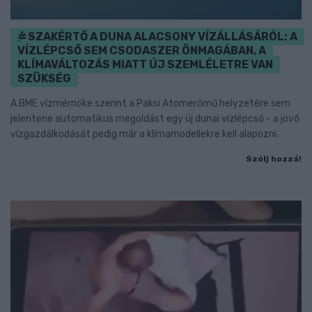
SZAKÉRTŐ A DUNA ALACSONY VÍZÁLLÁSÁRÓL: A
VÍZLÉPCSŐ SEM CSODASZER ÖNMAGÁBAN, A
KLÍMAVÁLTOZÁS MIATT ÚJ SZEMLÉLETRE VAN
SZÜKSÉG
A BME vízmérnöke szerint a Paksi Atomerőmű helyzetére sem
jelentene automatikus megoldást egy új dunai vízlépcső - a jövő
vízgazdálkodását pedig már a klímamodellekre kell alapozni.
Szólj hozzá!