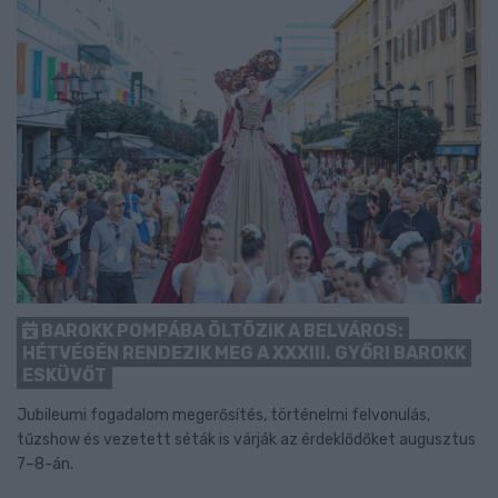
BAROKK POMPÁBA ÖLTÖZIK A BELVÁROS:
HÉTVÉGÉN RENDEZIK MEG A XXXIII. GYŐRI BAROKK
ESKÜVŐT
Jubileumi fogadalom megerősítés, történelmi felvonulás,
tűzshow és vezetett séták is várják az érdeklődőket augusztus
7–8-án.