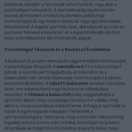
játékosok cseréjét, a formációk változtatását, vagy akár a
pszichológiai hadviselést. A sportolók pedig egyéni szinten
hoznak döntéseket a mérkőzés hevében, például egy
büntetőrúgásnál, egy kosárra dobásnál, vagy egy teniszlabda
helyezésénél. A legjobb sportolók azok, akik képesek gyorsan és
pontosan felmérni a helyzetet, és a legoptimálisabb döntést
hozni a rendelkezésre álló információk alapján.
Pszichológiai Tényezők és a Kockázat Érzékelése
A kockázat és jutalom elemzését nagymértékben befolyásolják
a pszichológiai tényezők. A
mentális erő
itt is kulcsszerepet
játszik: a nyomás alatti higgadtság, az önbizalom és a
kudarcokból való tanulás képessége mind hozzájárul a sikeres
kockázatvállaláshoz. A
túlzott önbizalom
azonban veszélyes
lehet, ami indokolatlanul nagy kockázatok vállalásához
vezethet. A
félelem a kudarctól
pedig meggátolhatja a
sportolót abban, hogy a szükséges kockázatot vállalja, még
akkor is, ha az racionálisan indokolt lenne. A magyar sportolók és
edzők is egyre nagyobb hangsúlyt fektetnek a
sportpszichológiára, felismerve, hogy a mentális felkészültség
legalább annyira fontos, mint a fizikai. A kockázat és jutalom
dinamikájának megértése és kezelése alapvető ahhoz, hogy