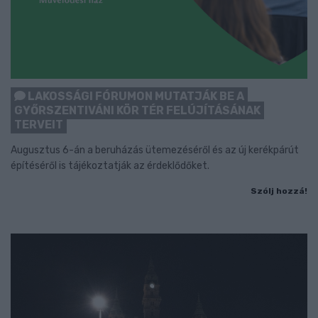
LAKOSSÁGI FÓRUMON MUTATJÁK BE A
GYŐRSZENTIVÁNI KÖR TÉR FELÚJÍTÁSÁNAK
TERVEIT
Augusztus 6-án a beruházás ütemezéséről és az új kerékpárút
építéséről is tájékoztatják az érdeklődőket.
Szólj hozzá!