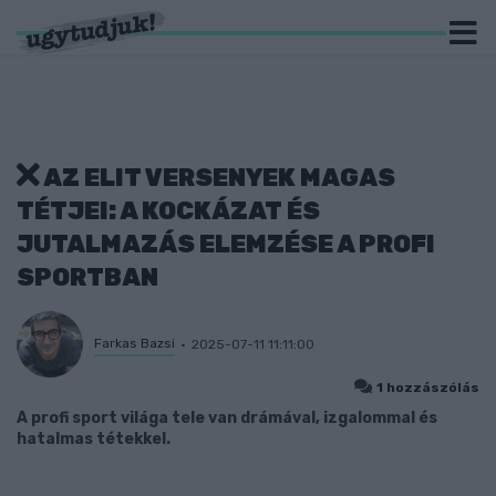
AZ ELIT VERSENYEK MAGAS
TÉTJEI: A KOCKÁZAT ÉS
JUTALMAZÁS ELEMZÉSE A PROFI
SPORTBAN
Farkas Bazsi
2025-07-11 11:11:00
1 hozzászólás
A profi sport világa tele van drámával, izgalommal és
hatalmas tétekkel.