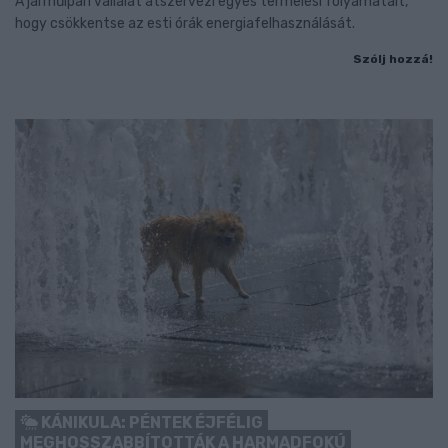
A járműipari vállalat átszervezi egyes termelési folyamatait,
hogy csökkentse az esti órák energiafelhasználását.
Szólj hozzá!
KÁNIKULA: PÉNTEK ÉJFÉLIG
MEGHOSSZABBÍTOTTÁK A HARMADFOKÚ