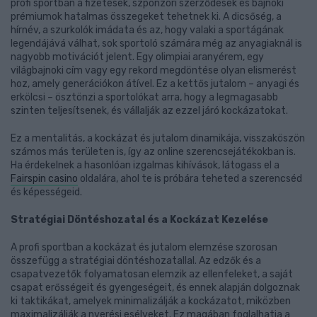
profi sportban a fizetések, szponzori szerződések és bajnoki
prémiumok hatalmas összegeket tehetnek ki. A dicsőség, a
hírnév, a szurkolók imádata és az, hogy valaki a sportágának
legendájává válhat, sok sportoló számára még az anyagiaknál is
nagyobb motivációt jelent. Egy olimpiai aranyérem, egy
világbajnoki cím vagy egy rekord megdöntése olyan elismerést
hoz, amely generációkon átível. Ez a kettős jutalom – anyagi és
erkölcsi – ösztönzi a sportolókat arra, hogy a legmagasabb
szinten teljesítsenek, és vállalják az ezzel járó kockázatokat.
Ez a mentalitás, a kockázat és jutalom dinamikája, visszaköszön
számos más területen is, így az online szerencsejátékokban is.
Ha érdekelnek a hasonlóan izgalmas kihívások, látogass el a
Fairspin casino
oldalára, ahol te is próbára teheted a szerencséd
és képességeid.
Stratégiai Döntéshozatal és a Kockázat Kezelése
A profi sportban a kockázat és jutalom elemzése szorosan
összefügg a stratégiai döntéshozatallal. Az edzők és a
csapatvezetők folyamatosan elemzik az ellenfeleket, a saját
csapat erősségeit és gyengeségeit, és ennek alapján dolgoznak
ki taktikákat, amelyek minimalizálják a kockázatot, miközben
maximalizálják a nyerési esélyeket. Ez magában foglalhatja a