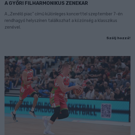
A GYŐRI FILHARMONIKUS ZENEKAR
A „Zenélő piac” című különleges koncerttel szeptember 7-én
rendhagyó helyszínen találkozhat a közönség a klasszikus
zenével.
Szólj hozzá!