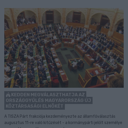
KEDDEN MEGVÁLASZTHATJA AZ
ORSZÁGGYŰLÉS MAGYARORSZÁG ÚJ
KÖZTÁRSASÁGI ELNÖKÉT
A TISZA Párt frakciója kezdeményezte az államfőválasztás
augusztus 11-re való kitűzését - a kormánypárti jelölt személye