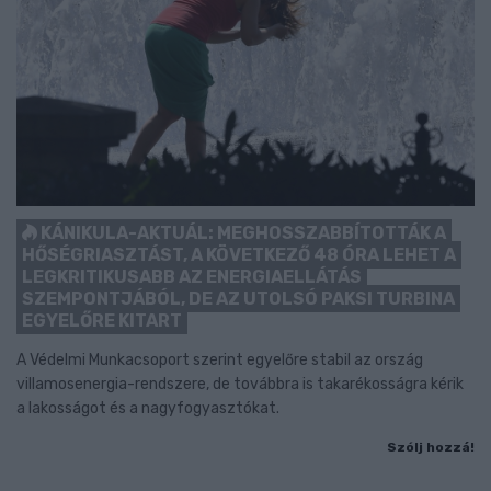
KÁNIKULA-AKTUÁL: MEGHOSSZABBÍTOTTÁK A
HŐSÉGRIASZTÁST, A KÖVETKEZŐ 48 ÓRA LEHET A
LEGKRITIKUSABB AZ ENERGIAELLÁTÁS
SZEMPONTJÁBÓL, DE AZ UTOLSÓ PAKSI TURBINA
EGYELŐRE KITART
A Védelmi Munkacsoport szerint egyelőre stabil az ország
villamosenergia-rendszere, de továbbra is takarékosságra kérik
a lakosságot és a nagyfogyasztókat.
Szólj hozzá!