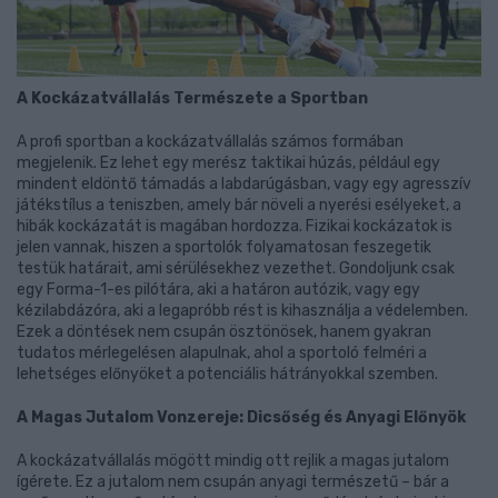
A Kockázatvállalás Természete a Sportban
A profi sportban a kockázatvállalás számos formában
megjelenik. Ez lehet egy merész taktikai húzás, például egy
mindent eldöntő támadás a labdarúgásban, vagy egy agresszív
játékstílus a teniszben, amely bár növeli a nyerési esélyeket, a
hibák kockázatát is magában hordozza. Fizikai kockázatok is
jelen vannak, hiszen a sportolók folyamatosan feszegetik
testük határait, ami sérülésekhez vezethet. Gondoljunk csak
egy Forma-1-es pilótára, aki a határon autózik, vagy egy
kézilabdázóra, aki a legapróbb rést is kihasználja a védelemben.
Ezek a döntések nem csupán ösztönösek, hanem gyakran
tudatos mérlegelésen alapulnak, ahol a sportoló felméri a
lehetséges előnyöket a potenciális hátrányokkal szemben.
A Magas Jutalom Vonzereje: Dicsőség és Anyagi Előnyök
A kockázatvállalás mögött mindig ott rejlik a magas jutalom
ígérete. Ez a jutalom nem csupán anyagi természetű – bár a