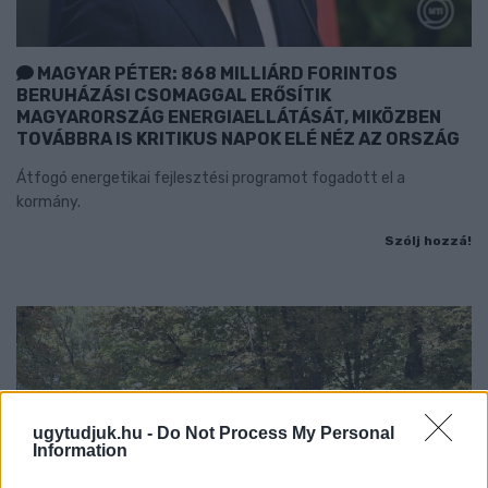
MAGYAR PÉTER: 868 MILLIÁRD FORINTOS
BERUHÁZÁSI CSOMAGGAL ERŐSÍTIK
MAGYARORSZÁG ENERGIAELLÁTÁSÁT, MIKÖZBEN
TOVÁBBRA IS KRITIKUS NAPOK ELÉ NÉZ AZ ORSZÁG
Átfogó energetikai fejlesztési programot fogadott el a
kormány.
Szólj hozzá!
ugytudjuk.hu -
Do Not Process My Personal
Information