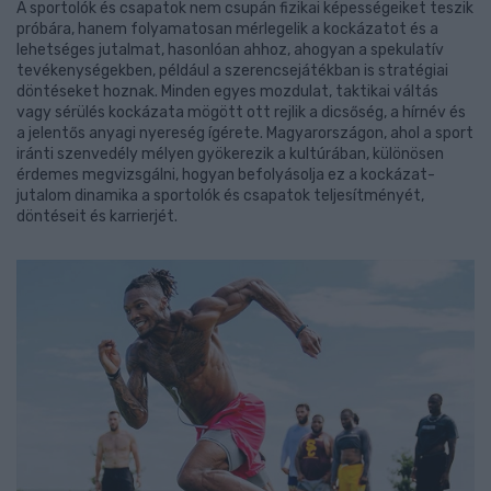
A sportolók és csapatok nem csupán fizikai képességeiket teszik
próbára, hanem folyamatosan mérlegelik a kockázatot és a
lehetséges jutalmat, hasonlóan ahhoz, ahogyan a spekulatív
tevékenységekben, például a szerencsejátékban is stratégiai
döntéseket hoznak. Minden egyes mozdulat, taktikai váltás
vagy sérülés kockázata mögött ott rejlik a dicsőség, a hírnév és
a jelentős anyagi nyereség ígérete. Magyarországon, ahol a sport
iránti szenvedély mélyen gyökerezik a kultúrában, különösen
érdemes megvizsgálni, hogyan befolyásolja ez a kockázat-
jutalom dinamika a sportolók és csapatok teljesítményét,
döntéseit és karrierjét.