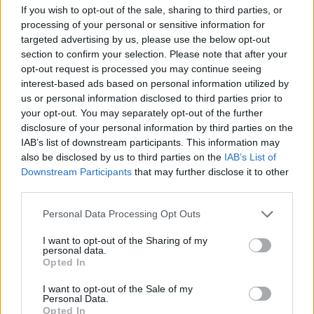
If you wish to opt-out of the sale, sharing to third parties, or
processing of your personal or sensitive information for
targeted advertising by us, please use the below opt-out
section to confirm your selection. Please note that after your
opt-out request is processed you may continue seeing
interest-based ads based on personal information utilized by
ÁTADJÁK A MEGÚJULT ERZSÉBET LIGETI
us or personal information disclosed to third parties prior to
KRESZ-PARKOT GYŐRBEN – CSALÁDI
your opt-out. You may separately opt-out of the further
PROGRAMOKKAL ÜNNEPLIK A FELÚJÍTÁST
disclosure of your personal information by third parties on the
IAB’s list of downstream participants. This information may
Ügyességi versenyek, KRESZ-kvíz, ingyenes kerékpár- és e-
also be disclosed by us to third parties on the
IAB’s List of
rollerjelölés is várja a családokat augusztus 8-án.
Downstream Participants
that may further disclose it to other
third parties.
Szólj hozzá!
Please note that this website/app uses one or more Google
Personal Data Processing Opt Outs
services and may gather and store information including but
not limited to your visit or usage behaviour. You may click to
I want to opt-out of the Sharing of my
personal data.
grant or deny consent to Google and its third-party tags to
Opted In
use your data for below specified purposes in below Google
consent section.
I want to opt-out of the Sale of my
Personal Data.
Opted In