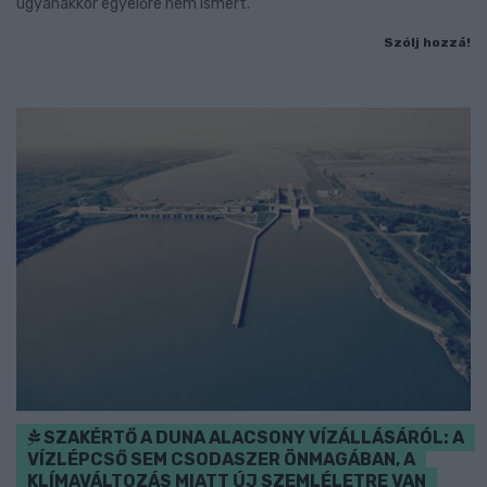
ugyanakkor egyelőre nem ismert.
Szólj hozzá!
SZAKÉRTŐ A DUNA ALACSONY VÍZÁLLÁSÁRÓL: A
VÍZLÉPCSŐ SEM CSODASZER ÖNMAGÁBAN, A
KLÍMAVÁLTOZÁS MIATT ÚJ SZEMLÉLETRE VAN