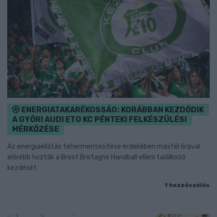
ENERGIATAKARÉKOSSÁG: KORÁBBAN KEZDŐDIK
A GYŐRI AUDI ETO KC PÉNTEKI FELKÉSZÜLÉSI
MÉRKŐZÉSE
Az energiaellátás tehermentesítése érdekében másfél órával
előrébb hozták a Brest Bretagne Handball elleni találkozó
kezdését.
1 hozzászólás