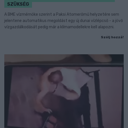
SZÜKSÉG
A BME vízmérnöke szerint a Paksi Atomerőmű helyzetére sem
jelentene automatikus megoldást egy új dunai vízlépcső - a jövő
vízgazdálkodását pedig már a klímamodellekre kell alapozni.
Szólj hozzá!