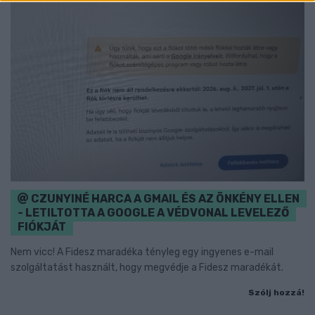
CZUNYINÉ HARCA A GMAIL ÉS AZ ÖNKÉNY ELLEN
- LETILTOTTA A GOOGLE A VÉDVONAL LEVELEZŐ
FIÓKJÁT
Nem vicc! A Fidesz maradéka tényleg egy ingyenes e-mail
szolgáltatást használt, hogy megvédje a Fidesz maradékát.
Szólj hozzá!