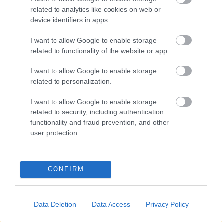
related to analytics like cookies on web or
device identifiers in apps.
I want to allow Google to enable storage
related to functionality of the website or app.
I want to allow Google to enable storage
related to personalization.
A RÓMAIAKTÓL AZ AGYAGKATONÁKIG –
I want to allow Google to enable storage
TÁRLATVEZETÉSEK, WORKSHOP ÉS
related to security, including authentication
KÖZÖNSÉGTALÁLKOZÓ VÁRJA A LÁTOGATÓKAT A
functionality and fraud prevention, and other
GYŐRI RÓMER MÚZEUMBAN
user protection.
Ingyenes programokkal és különleges kiállításokkal készülnek a
hét második felére, a hőségriadó idején ráadásul a Várkazamata
– Kőtár is díjmentesen látogatható.
CONFIRM
Szólj hozzá!
Data Deletion
Data Access
Privacy Policy