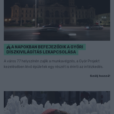
A NAPOKBAN BEFEJEZŐDIK A GYŐRI
DÍSZKIVILÁGÍTÁS LEKAPCSOLÁSA
A város 77 helyszínén zajlik a munkavégzés, a Győr Projekt
kezelésében lévő épületek egy részét is érinti az intézkedés.
Szólj hozzá!