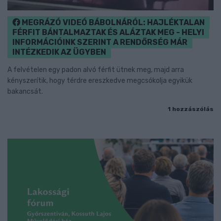
MEGRÁZÓ VIDEÓ BÁBOLNÁRÓL: HAJLÉKTALAN
FÉRFIT BÁNTALMAZTAK ÉS ALÁZTAK MEG - HELYI
INFORMÁCIÓINK SZERINT A RENDŐRSÉG MÁR
INTÉZKEDIK AZ ÜGYBEN
A felvételen egy padon alvó férfit ütnek meg, majd arra
kényszerítik, hogy térdre ereszkedve megcsókolja egyikük
bakancsát.
1 hozzászólás