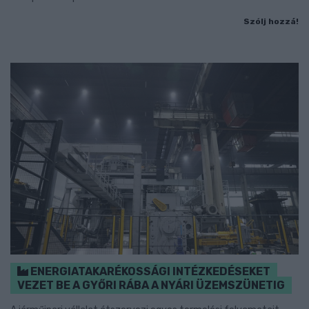
Szólj hozzá!
ENERGIATAKARÉKOSSÁGI INTÉZKEDÉSEKET
VEZET BE A GYŐRI RÁBA A NYÁRI ÜZEMSZÜNETIG