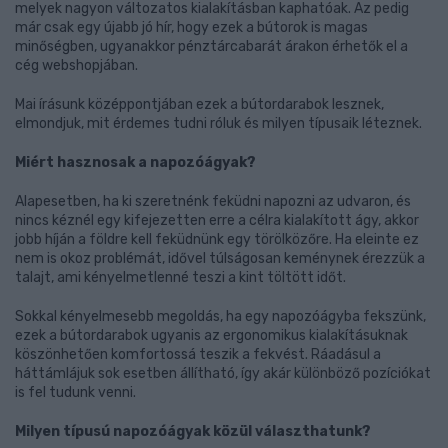
melyek nagyon változatos kialakításban kaphatóak. Az pedig
már csak egy újabb jó hír, hogy ezek a bútorok is magas
minőségben, ugyanakkor pénztárcabarát árakon érhetők el a
cég webshopjában.
Mai írásunk középpontjában ezek a bútordarabok lesznek,
elmondjuk, mit érdemes tudni róluk és milyen típusaik léteznek.
Miért hasznosak a napozóágyak?
Alapesetben, ha ki szeretnénk feküdni napozni az udvaron, és
nincs kéznél egy kifejezetten erre a célra kialakított ágy, akkor
jobb híján a földre kell feküdnünk egy törölközőre. Ha eleinte ez
nem is okoz problémát, idővel túlságosan keménynek érezzük a
talajt, ami kényelmetlenné teszi a kint töltött időt.
Sokkal kényelmesebb megoldás, ha egy napozóágyba fekszünk,
ezek a bútordarabok ugyanis az ergonomikus kialakításuknak
köszönhetően komfortossá teszik a fekvést. Ráadásul a
háttámlájuk sok esetben állítható, így akár különböző pozíciókat
is fel tudunk venni.
Milyen típusú napozóágyak közül választhatunk?