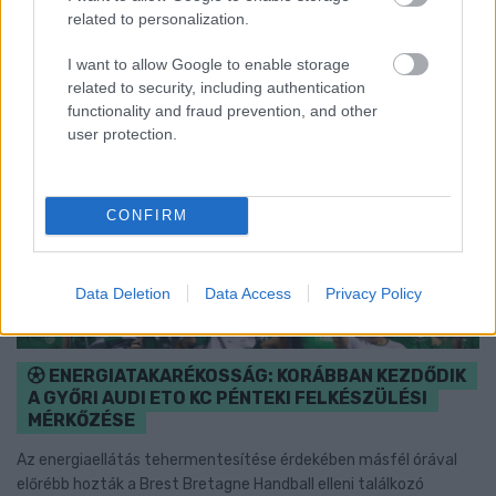
related to personalization.
I want to allow Google to enable storage
related to security, including authentication
functionality and fraud prevention, and other
user protection.
CONFIRM
Data Deletion
Data Access
Privacy Policy
ENERGIATAKARÉKOSSÁG: KORÁBBAN KEZDŐDIK
A GYŐRI AUDI ETO KC PÉNTEKI FELKÉSZÜLÉSI
MÉRKŐZÉSE
Az energiaellátás tehermentesítése érdekében másfél órával
előrébb hozták a Brest Bretagne Handball elleni találkozó