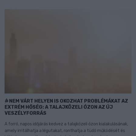
NEM VÁRT HELYEN IS OKOZHAT PROBLÉMÁKAT AZ
EXTRÉM HŐSÉG: A TALAJKÖZELI ÓZON AZ ÚJ
VESZÉLYFORRÁS
A forró, napos időjárás kedvez a talajközeli ózon kialakulásának,
amely irritálhatja a légutakat, ronthatja a tüdő működését és