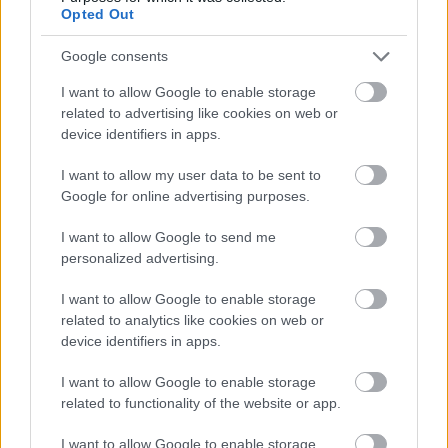
Opted Out
Google consents
I want to allow Google to enable storage
related to advertising like cookies on web or
device identifiers in apps.
I want to allow my user data to be sent to
Google for online advertising purposes.
I want to allow Google to send me
personalized advertising.
A BAROKK ÖSSZES ÁRNYALATA ÉS MÉG EGY SOR
KIVÁLÓ PROGRAM VÁR MINDENKIT EZEN A HÉTVÉGÉN
I want to allow Google to enable storage
GYŐRBEN
related to analytics like cookies on web or
device identifiers in apps.
Középpontban a hagyományőrzés, de lesz Pogány Induló és
Majka koncert, jóga szeánsz, “borhajózás” és egy csomó minden
I want to allow Google to enable storage
más.
related to functionality of the website or app.
Szólj hozzá!
I want to allow Google to enable storage