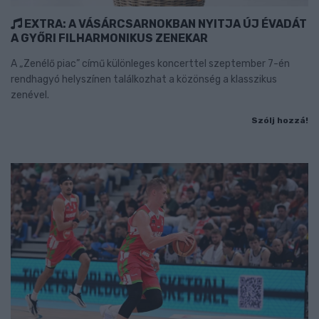
EXTRA: A VÁSÁRCSARNOKBAN NYITJA ÚJ ÉVADÁT
A GYŐRI FILHARMONIKUS ZENEKAR
A „Zenélő piac” című különleges koncerttel szeptember 7-én
rendhagyó helyszínen találkozhat a közönség a klasszikus
zenével.
Szólj hozzá!