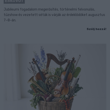
ESKÜVŐT
Jubileumi fogadalom megerősítés, történelmi felvonulás,
tűzshow és vezetett séták is várják az érdeklődőket augusztus
7–8-án.
Szólj hozzá!