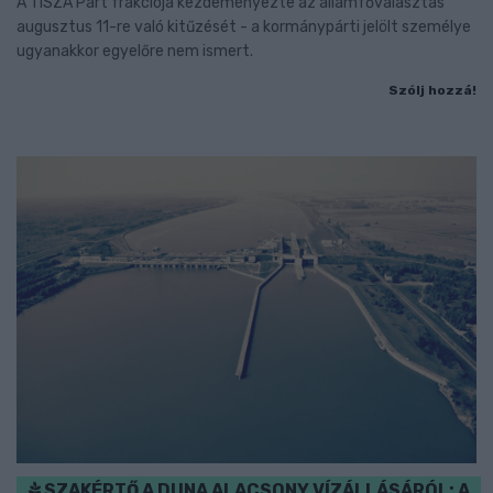
A TISZA Párt frakciója kezdeményezte az államfőválasztás
augusztus 11-re való kitűzését - a kormánypárti jelölt személye
ugyanakkor egyelőre nem ismert.
Szólj hozzá!
SZAKÉRTŐ A DUNA ALACSONY VÍZÁLLÁSÁRÓL: A