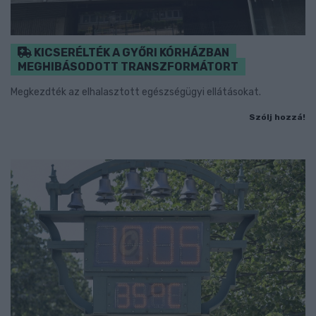
KICSERÉLTÉK A GYŐRI KÓRHÁZBAN
MEGHIBÁSODOTT TRANSZFORMÁTORT
Megkezdték az elhalasztott egészségügyi ellátásokat.
Szólj hozzá!