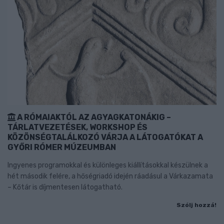
A RÓMAIAKTÓL AZ AGYAGKATONÁKIG –
TÁRLATVEZETÉSEK, WORKSHOP ÉS
KÖZÖNSÉGTALÁLKOZÓ VÁRJA A LÁTOGATÓKAT A
GYŐRI RÓMER MÚZEUMBAN
Ingyenes programokkal és különleges kiállításokkal készülnek a
hét második felére, a hőségriadó idején ráadásul a Várkazamata
– Kőtár is díjmentesen látogatható.
Szólj hozzá!