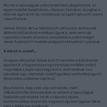
Ma már a napozóágyak széles kínálatából válogathatunk, az
egyes modellek kialakításban, stílusban, formában, anyagban is
eltérnek egymástól, így mindannyian az egyéni igényeink szerint
választhatunk.
Vannak fémből, illetve fából készült változatok, de léteznek
állítható háttámlával rendelkező ágyak is, amik nemcsak
napozásra, hanem olvasásra, szunyókálásra is lehetőséget
adnak. A párnázott modellek pedig extra kényelmet nyújtanak.
A méret is számít…
Az egyes változatok többek között méretben is különböznek
egymástól, a hagyományos egyszemélyes modellek mellett
megtaláljuk a dupla napozóágyakat is, amik ideálisak, ha a
párunkkal vagy valamelyik családtagunkkal, barátunkkal együtt
élveznénk ki a kellemes napfényt.
Bízunk benne, hogy ezek után nem kérdés, miért
nélkülözhetetlen bútordarabok az udvaron a napozóágyak.
Sokkal kényelmesebbé teszik a napozást, hiszen
komfortosabban érezhetjük magunkat egy ilyen ágyban fekve,
mint a földön egy törölközőn.