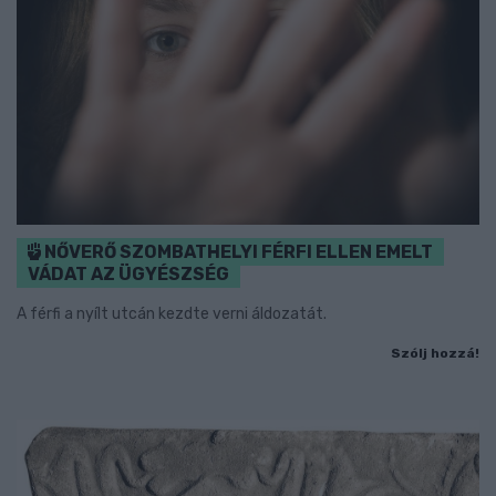
NŐVERŐ SZOMBATHELYI FÉRFI ELLEN EMELT
VÁDAT AZ ÜGYÉSZSÉG
A férfi a nyílt utcán kezdte verni áldozatát.
Szólj hozzá!