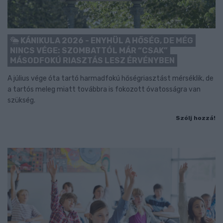
KÁNIKULA 2026 - ENYHÜL A HŐSÉG, DE MÉG
NINCS VÉGE: SZOMBATTÓL MÁR “CSAK”
MÁSODFOKÚ RIASZTÁS LESZ ÉRVÉNYBEN
A július vége óta tartó harmadfokú hőségriasztást mérséklik, de
a tartós meleg miatt továbbra is fokozott óvatosságra van
szükség.
Szólj hozzá!