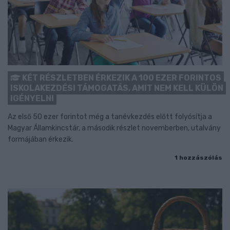
KÉT RÉSZLETBEN ÉRKEZIK A 100 EZER FORINTOS
ISKOLAKEZDÉSI TÁMOGATÁS, AMIT NEM KELL KÜLÖN
IGÉNYELNI
Az első 50 ezer forintot még a tanévkezdés előtt folyósítja a
Magyar Államkincstár, a második részlet novemberben, utalvány
formájában érkezik.
1 hozzászólás