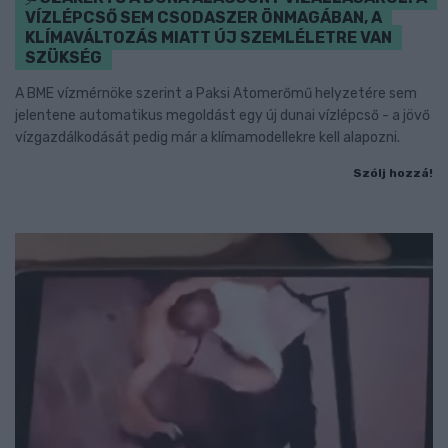
VÍZLÉPCSŐ SEM CSODASZER ÖNMAGÁBAN, A
KLÍMAVÁLTOZÁS MIATT ÚJ SZEMLÉLETRE VAN
SZÜKSÉG
A BME vízmérnöke szerint a Paksi Atomerőmű helyzetére sem
jelentene automatikus megoldást egy új dunai vízlépcső - a jövő
vízgazdálkodását pedig már a klímamodellekre kell alapozni.
Szólj hozzá!