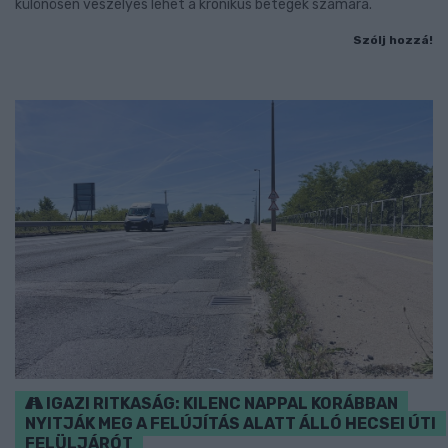
különösen veszélyes lehet a krónikus betegek számára.
Szólj hozzá!
IGAZI RITKASÁG: KILENC NAPPAL KORÁBBAN
NYITJÁK MEG A FELÚJÍTÁS ALATT ÁLLÓ HECSEI ÚTI
FELÜLJÁRÓT