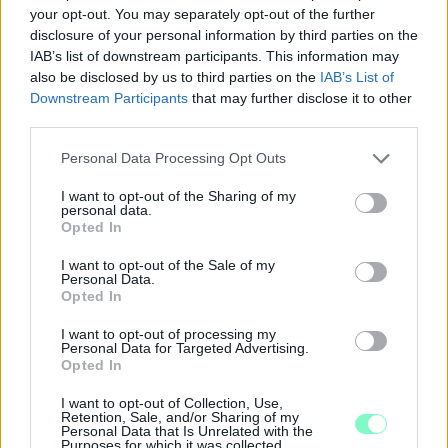
your opt-out. You may separately opt-out of the further
disclosure of your personal information by third parties on the
IAB’s list of downstream participants. This information may
also be disclosed by us to third parties on the
IAB’s List of
Downstream Participants
that may further disclose it to other
third parties.
Please note that this website/app uses one or more Google
Personal Data Processing Opt Outs
services and may gather and store information including but
not limited to your visit or usage behaviour. You may click to
I want to opt-out of the Sharing of my
personal data.
grant or deny consent to Google and its third-party tags to
ÖRÖMHÍR: TÍZ ÉVE NEM VOLT ILYEN ALACSONY AZ
Opted In
INFLÁCIÓ MAGYARORSZÁGON
use your data for below specified purposes in below Google
consent section.
I want to opt-out of the Sale of my
Júliusban mindössze 1,2 százalékkal emelkedtek éves
Personal Data.
Opted In
összevetésben a fogyasztói árak, miközben az élelmiszerek ára
már csökkent.
I want to opt-out of processing my
Personal Data for Targeted Advertising.
Szólj hozzá!
Opted In
I want to opt-out of Collection, Use,
Retention, Sale, and/or Sharing of my
Personal Data that Is Unrelated with the
Purposes for which it was collected.