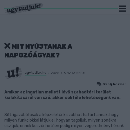
MIT NYÚJTANAK A
NAPOZÓÁGYAK?
ugytudjuk.hu
2025-06-12 13:28:01
Szólj hozzá!
Amikor az ingatlan mellett lévő szabadtéri terület
kialakításáról van szó, akkor sokféle lehetőségünk van.
Sőt, igazából csak a képzeletünk szabhat határt annak, hogy
milyen funkciókkal látjuk el, hogyan tagoljuk, milyen zónákra
osztjuk, ennek köszönhetően pedig milyen végeredményt érünk