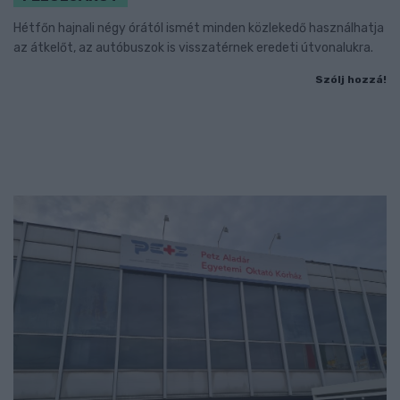
Hétfőn hajnali négy órától ismét minden közlekedő használhatja
az átkelőt, az autóbuszok is visszatérnek eredeti útvonalukra.
Szólj hozzá!