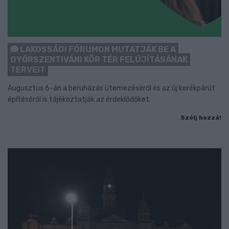
LAKOSSÁGI FÓRUMON MUTATJÁK BE A
GYŐRSZENTIVÁNI KÖR TÉR FELÚJÍTÁSÁNAK
TERVEIT
Augusztus 6-án a beruházás ütemezéséről és az új kerékpárút
építéséről is tájékoztatják az érdeklődőket.
Szólj hozzá!