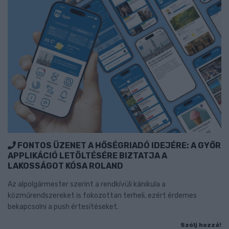
FONTOS ÜZENET A HŐSÉGRIADÓ IDEJÉRE: A GYŐR
APPLIKÁCIÓ LETÖLTÉSÉRE BIZTATJA A
LAKOSSÁGOT KÓSA ROLAND
Az alpolgármester szerint a rendkívüli kánikula a
közműrendszereket is fokozottan terheli, ezért érdemes
bekapcsolni a push értesítéseket.
Szólj hozzá!