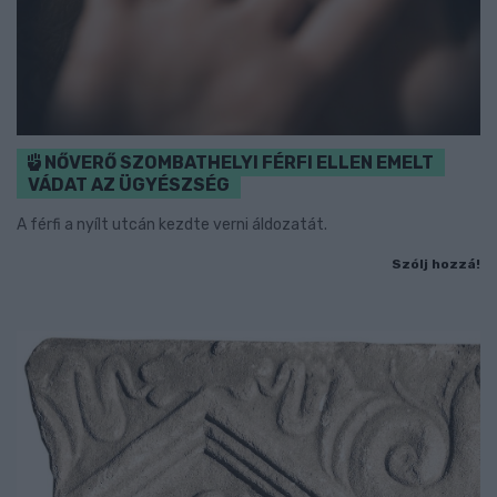
NŐVERŐ SZOMBATHELYI FÉRFI ELLEN EMELT
VÁDAT AZ ÜGYÉSZSÉG
A férfi a nyílt utcán kezdte verni áldozatát.
Szólj hozzá!