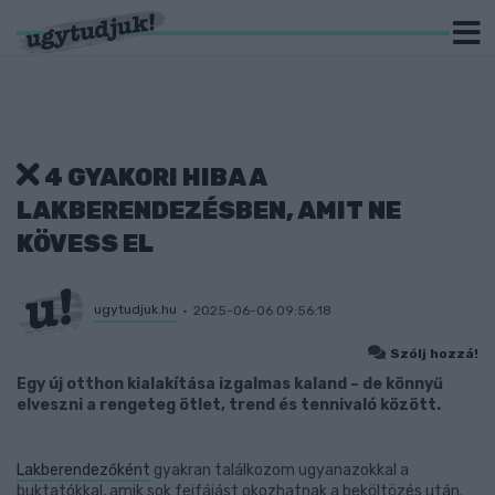
4 GYAKORI HIBA A
LAKBERENDEZÉSBEN, AMIT NE
KÖVESS EL
ugytudjuk.hu
2025-06-06 09:56:18
Szólj hozzá!
Egy új otthon kialakítása izgalmas kaland – de könnyű
elveszni a rengeteg ötlet, trend és tennivaló között.
Lakberendezőként
gyakran találkozom ugyanazokkal a
buktatókkal, amik sok fejfájást okozhatnak a beköltözés után.