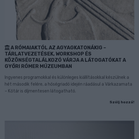
A RÓMAIAKTÓL AZ AGYAGKATONÁKIG –
TÁRLATVEZETÉSEK, WORKSHOP ÉS
KÖZÖNSÉGTALÁLKOZÓ VÁRJA A LÁTOGATÓKAT A
GYŐRI RÓMER MÚZEUMBAN
Ingyenes programokkal és különleges kiállításokkal készülnek a
hét második felére, a hőségriadó idején ráadásul a Várkazamata
– Kőtár is díjmentesen látogatható.
Szólj hozzá!