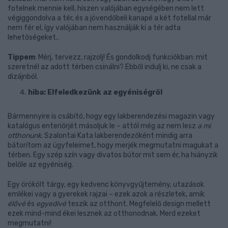
fotelnek mennie kell, hiszen valójában egységében nem lett
végiggondolva a tér, és a jövendőbeli kanapé a két fotellal már
nem fér el, így valójában nem használják ki a tér adta
lehetőségeket..
Tippem
: Mérj, tervezz, rajzolj! És gondolkodj funkciókban: mit
szeretnél az adott térben csinálni? Ebből indulj ki, ne csak a
dizájnból.
hiba: Elfeledkezünk az egyéniségről
Bármennyire is csábító, hogy egy lakberendezési magazin vagy
katalógus enteriőrjét másoljuk le – attól még az nem lesz
a mi
otthonunk
. Szalontai Kata lakberendezőként mindig arra
bátorítom az ügyfeleimet, hogy merjék megmutatni magukat a
térben. Egy szép szín vagy divatos bútor mit sem ér, ha hiányzik
belőle az egyéniség.
Egy örökölt tárgy, egy kedvenc könyvgyűjtemény, utazások
emlékei vagy a gyerekek rajzai – ezek azok a részletek, amik
élővé
és
egyedivé
teszik az otthont. Megfelelő design mellett
ezek mind-mind ékei lesznek az otthonodnak. Merd ezeket
megmutatni!