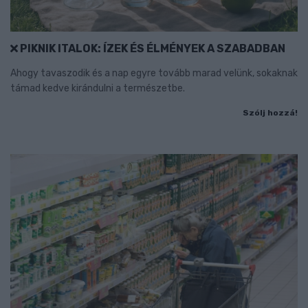
PIKNIK ITALOK: ÍZEK ÉS ÉLMÉNYEK A SZABADBAN
Ahogy tavaszodik és a nap egyre tovább marad velünk, sokaknak
támad kedve kirándulni a természetbe.
Szólj hozzá!