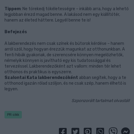
Tippem
: Ne törekedj tökéletességre – inkább arra, hogy a lehető
legjobban érezd magad benne. A lakásod nem egy kiállítótér,
hanem az életed háttere. Legyél benne te is!
Befejezés
A lakberendezés nem csak színek és bútorok kérdése – hanem
arról szól, hogy hogyan érezzük magunkat az otthonunkban. A
fenti hibák gyakoriak, de szerencsére könnyen megelőzhetők,
némelyik könnyen is javítható egy kis tudatossággal és
tervezéssel. Lakberendezőként azt vallom: minden tér lehet
otthonos és praktikus is egyszerre.
Szalontai Kata lakberendezőként
abban segítek, hogy a te
otthonod igazán rólad szóljon, és ne csak szép, hanem élhető is
legyen.
Szponzorált tartalmat olvastál!
PR cikk