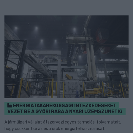
ENERGIATAKARÉKOSSÁGI INTÉZKEDÉSEKET
VEZET BE A GYŐRI RÁBA A NYÁRI ÜZEMSZÜNETIG
A járműipari vállalat átszervezi egyes termelési folyamatait,
hogy csökkentse az esti órák energiafelhasználását.