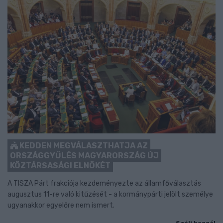
KEDDEN MEGVÁLASZTHATJA AZ
ORSZÁGGYŰLÉS MAGYARORSZÁG ÚJ
KÖZTÁRSASÁGI ELNÖKÉT
A TISZA Párt frakciója kezdeményezte az államfőválasztás
augusztus 11-re való kitűzését - a kormánypárti jelölt személye
ugyanakkor egyelőre nem ismert.