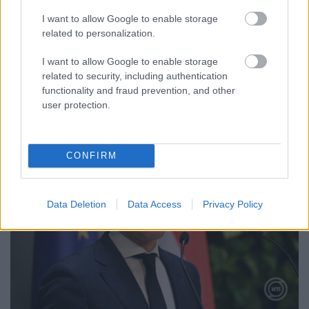
PERL, VÁRADI ÉS TANOH DEZ IS OTT VAN A FÉRFI
KOSÁRLABDA-VÁLOGATOTT SZŰKÍTETT
I want to allow Google to enable storage
KERETÉBEN
related to personalization.
Észtország, Szlovénia és Svédország következik.
I want to allow Google to enable storage
related to security, including authentication
Szólj hozzá!
functionality and fraud prevention, and other
user protection.
CONFIRM
Data Deletion
Data Access
Privacy Policy