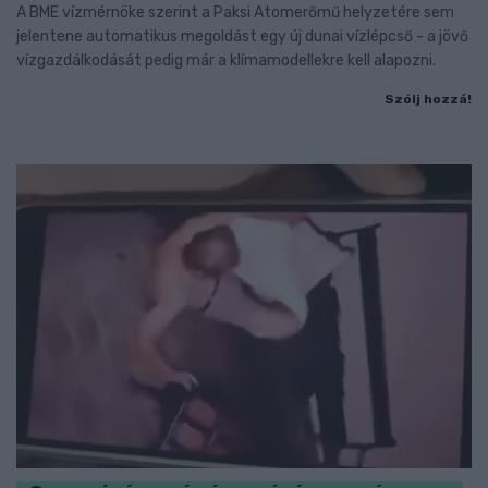
A BME vízmérnöke szerint a Paksi Atomerőmű helyzetére sem
jelentene automatikus megoldást egy új dunai vízlépcső - a jövő
vízgazdálkodását pedig már a klímamodellekre kell alapozni.
Szólj hozzá!