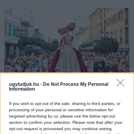
ugytudjuk.hu -
Do Not Process My Personal
Information
BAROKK POMPÁBA ÖLTÖZIK A BELVÁROS:
If you wish to opt-out of the sale, sharing to third parties, or
HÉTVÉGÉN RENDEZIK MEG A XXXIII. GYŐRI BAROKK
processing of your personal or sensitive information for
ESKÜVŐT
targeted advertising by us, please use the below opt-out
Jubileumi fogadalom megerősítés, történelmi felvonulás,
section to confirm your selection. Please note that after your
tűzshow és vezetett séták is várják az érdeklődőket augusztus
opt-out request is processed you may continue seeing