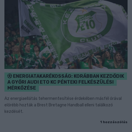
ENERGIATAKARÉKOSSÁG: KORÁBBAN KEZDŐDIK
A GYŐRI AUDI ETO KC PÉNTEKI FELKÉSZÜLÉSI
MÉRKŐZÉSE
Az energiaellátás tehermentesítése érdekében másfél órával
előrébb hozták a Brest Bretagne Handball elleni találkozó
kezdését.
1 hozzászólás