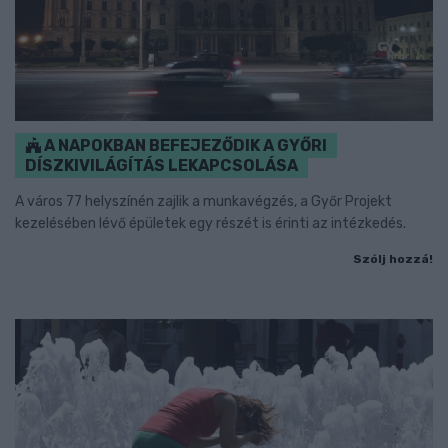
A NAPOKBAN BEFEJEZŐDIK A GYŐRI
DÍSZKIVILÁGÍTÁS LEKAPCSOLÁSA
A város 77 helyszínén zajlik a munkavégzés, a Győr Projekt
kezelésében lévő épületek egy részét is érinti az intézkedés.
Szólj hozzá!