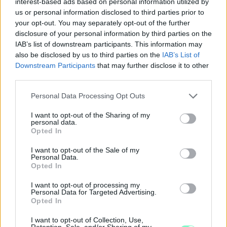
7–8-án.
interest-based ads based on personal information utilized by
us or personal information disclosed to third parties prior to
Szólj hozzá!
your opt-out. You may separately opt-out of the further
disclosure of your personal information by third parties on the
IAB’s list of downstream participants. This information may
also be disclosed by us to third parties on the
IAB’s List of
Downstream Participants
that may further disclose it to other
third parties.
Please note that this website/app uses one or more Google
Personal Data Processing Opt Outs
services and may gather and store information including but
not limited to your visit or usage behaviour. You may click to
I want to opt-out of the Sharing of my
personal data.
grant or deny consent to Google and its third-party tags to
Opted In
use your data for below specified purposes in below Google
consent section.
I want to opt-out of the Sale of my
Personal Data.
Opted In
I want to opt-out of processing my
Personal Data for Targeted Advertising.
Opted In
EXTRA: A VÁSÁRCSARNOKBAN NYITJA ÚJ ÉVADÁT
A GYŐRI FILHARMONIKUS ZENEKAR
I want to opt-out of Collection, Use,
Retention, Sale, and/or Sharing of my