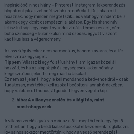
Inspirációból nincs hiány – Pinterest, Instagram, lakberendezős
blogok ontják a szebbnél szebb enteriőröket. De sokan ott
hibáznak, hogy minden megtetszik… és valahogy mindent be is
akarnak egy kicsit csempészni a lakásba. Egy kis skandináv
letisztultság, egy csipetnyi indusztriális fémes részlet, némi
boho színesség – külön-külön mind csodás, együtt viszont
kaotikus lesz a végeredmény.
Az összkép ilyenkor nem harmonikus, hanem zavaros, és a tér
elveszíti az egységét.
Tippem
: Válassz ki egy fő stílusirányt, ami igazán közel áll
hozzád, és ha az alapok jók és egységesek, akkor néhány
kiegészítőben jeleníts meg más hatásokat.
Ez nem azt jelenti, hogy le kell mondanod a kedvenceidről – csak
tudatosan, mértékkel kell azokat beépíteni, annak érdekében,
hogy valóban otthonos, átgondolt legyen végül a kép.
hiba: A villanyszerelés és világítás, mint
mostohagyerek
A villanyszerelés gyakran már az előtt megtörténik egy épülő
otthonban, hogy a belső kialakításokkal el kezdenénk foglalkozni.
Így sajnos sokszor megtörténik, hogy a végső berendezést