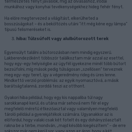
természetes fényt javaslok, míg az olvasáshoz, irodai
munkához vagy konyhai tevékenységekhez hideg fehér fényt.
Ha előre megtervezed a világítást, elkerülheted a
bosszúságokat – és a beköltözés utáni "itt még kéne egy lámpa"
típusú felismeréseket is.
hiba: Túlzsúfolt vagy alulbútorozott terek
Egyensúlyt találni a bútorozásban nem mindig egyszerű.
Lakberendezőként többször találkoztam már azzal az esettel,
hogy egy-egy helyiségbe az ügyfél igyekezne minél több bútort
bezsúfolni, míg mások pedig túlságosan „szellősen” terveznek
meg egy-egy teret, így a végeredmény rideg és üres lenne.
Mindkettő verzió problémás: az egyik nyomasztóvá, a másik
barátságtalanná, zorddá teszi az otthont.
Gyakori hiba például, hogy egy kis nappaliba túl nagy
sarokkanapé kerül, és utána már sehová nem fér el egy
megfelelő méretű étkezőasztal vagy valamilyen megfelelő
tároló például a gyerekjátékok számára. Ugyanakkor az is
előfordul, hogy valaki csak két fotelt és egy dohányzóasztalt
rakna be a térbe, mondván, „majd később kiegészítem” – de erre
sokszor már nem kerül sor, vagy azon az áron, hogy a két