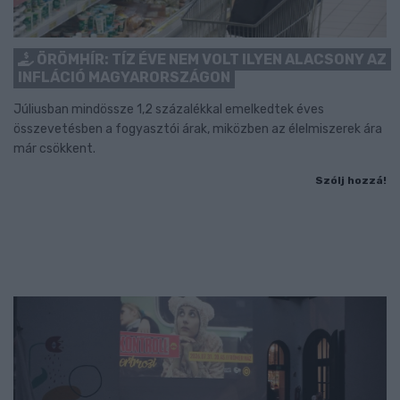
ÖRÖMHÍR: TÍZ ÉVE NEM VOLT ILYEN ALACSONY AZ
INFLÁCIÓ MAGYARORSZÁGON
Júliusban mindössze 1,2 százalékkal emelkedtek éves
összevetésben a fogyasztói árak, miközben az élelmiszerek ára
már csökkent.
Szólj hozzá!