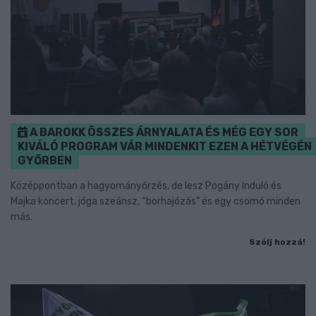
A BAROKK ÖSSZES ÁRNYALATA ÉS MÉG EGY SOR
KIVÁLÓ PROGRAM VÁR MINDENKIT EZEN A HÉTVÉGÉN
GYŐRBEN
Középpontban a hagyományőrzés, de lesz Pogány Induló és
Majka koncert, jóga szeánsz, “borhajózás” és egy csomó minden
más.
Szólj hozzá!