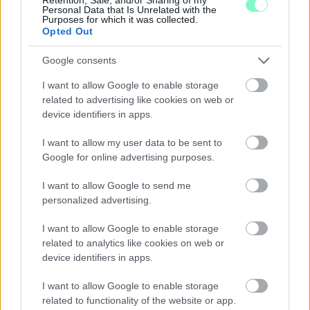
A „Zenélő piac” című különleges koncerttel szeptember 7-én
Personal Data that Is Unrelated with the
Purposes for which it was collected.
rendhagyó helyszínen találkozhat a közönség a klasszikus
Opted Out
zenével.
Google consents
Szólj hozzá!
I want to allow Google to enable storage
related to advertising like cookies on web or
device identifiers in apps.
I want to allow my user data to be sent to
Google for online advertising purposes.
I want to allow Google to send me
personalized advertising.
I want to allow Google to enable storage
related to analytics like cookies on web or
device identifiers in apps.
I want to allow Google to enable storage
related to functionality of the website or app.