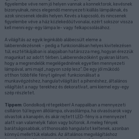
figyelembe véve nem jó helyen vannak a konnektorok, kevésnek
bizonyulnak, nincs elegendő mennyezeti kiállás lámpáknak, és
azok sincsenek ideális helyen. Kevés a kapcsoló, és nincsenek
figyelembe véve a ház közlekedőútvonalai, ezért sokszor vissza
kell menni egy-egy lámpa le- vagy felkapcsolásához.
A világítás az egyik leginkább alábecsült eleme a
lakberendezésnek – pedig a funkcionálisan helyes kivitelezésen
túl, esztétikájában is alapjaiban határozza meg, hogyan érezzük
magunkat az adott térben. Lakberendezőként gyakran látom,
hogy a megrendelők megelégednének egyetlen mennyezeti
lámpával, ami majd „nagyon szép lesz”. De egy jól működő
otthon többféle fényt igényel: funkcionálisat a
munkavégzéshez, hangulatvilágítást a pihenéshez, általános
világítást a nagy terekhez és dekoratívat, ami kiemel egy-egy
szép részletet.
Tippem
: Gondolkodj rétegekben! A nappaliban a mennyezeti
csilláron túl legyen állólámpa, olvasólámpa, ha olvasósarok vagy
olvastok a kanapén, és akár rejtett LED-fény is a mennyezet
alatt van valamelyik falon vagy bútorok. A meleg fények
barátságosabbak, otthonosabb hangulatot keltenek, azonban
könnyű mellettük elaludni. Az általános megvilágításhoz