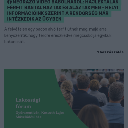
MEGRÁZÓ VIDEÓ BÁBOLNÁRÓL: HAJLÉKTALAN
FÉRFIT BÁNTALMAZTAK ÉS ALÁZTAK MEG - HELYI
INFORMÁCIÓINK SZERINT A RENDŐRSÉG MÁR
INTÉZKEDIK AZ ÜGYBEN
A felvételen egy padon alvó férfit ütnek meg, majd arra
kényszerítik, hogy térdre ereszkedve megcsókolja egyikük
bakancsát.
1 hozzászólás