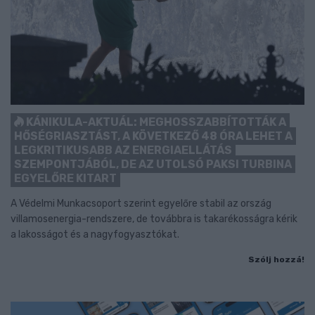
KÁNIKULA-AKTUÁL: MEGHOSSZABBÍTOTTÁK A
HŐSÉGRIASZTÁST, A KÖVETKEZŐ 48 ÓRA LEHET A
LEGKRITIKUSABB AZ ENERGIAELLÁTÁS
SZEMPONTJÁBÓL, DE AZ UTOLSÓ PAKSI TURBINA
EGYELŐRE KITART
A Védelmi Munkacsoport szerint egyelőre stabil az ország
villamosenergia-rendszere, de továbbra is takarékosságra kérik
a lakosságot és a nagyfogyasztókat.
Szólj hozzá!