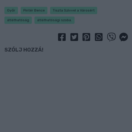
Győr
Pintér Bence
Tiszta Szívvel a Városért
átláthatóság
átláthatósági szoba.
SZÓLJ HOZZÁ!