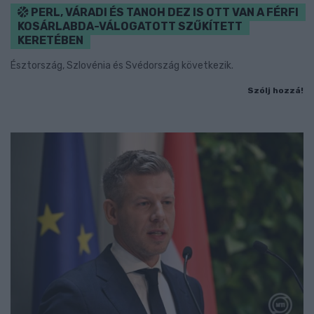
PERL, VÁRADI ÉS TANOH DEZ IS OTT VAN A FÉRFI
KOSÁRLABDA-VÁLOGATOTT SZŰKÍTETT
KERETÉBEN
Észtország, Szlovénia és Svédország következik.
Szólj hozzá!