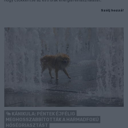
hogy csökkentse az esti órák energiafelhasználását.
Szólj hozzá!
KÁNIKULA: PÉNTEK ÉJFÉLIG
MEGHOSSZABBÍTOTTÁK A HARMADFOKÚ
HŐSÉGRIASZTÁST