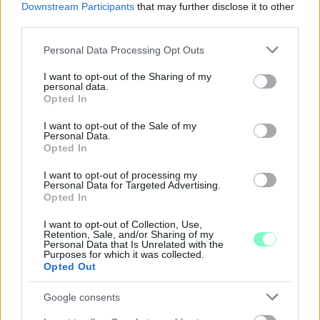
Downstream Participants
that may further disclose it to other
third parties.
Please note that this website/app uses one or more Google
Personal Data Processing Opt Outs
services and may gather and store information including but
not limited to your visit or usage behaviour. You may click to
I want to opt-out of the Sharing of my
personal data.
grant or deny consent to Google and its third-party tags to
Opted In
use your data for below specified purposes in below Google
NŐVERŐ SZOMBATHELYI FÉRFI ELLEN EMELT
consent section.
I want to opt-out of the Sale of my
VÁDAT AZ ÜGYÉSZSÉG
Personal Data.
Opted In
A férfi a nyílt utcán kezdte verni áldozatát.
I want to opt-out of processing my
Szólj hozzá!
Personal Data for Targeted Advertising.
Opted In
I want to opt-out of Collection, Use,
Retention, Sale, and/or Sharing of my
Personal Data that Is Unrelated with the
Purposes for which it was collected.
Opted Out
Google consents