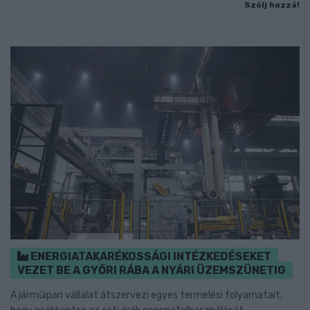
Szólj hozzá!
ENERGIATAKARÉKOSSÁGI INTÉZKEDÉSEKET
VEZET BE A GYŐRI RÁBA A NYÁRI ÜZEMSZÜNETIG
A járműipari vállalat átszervezi egyes termelési folyamatait,