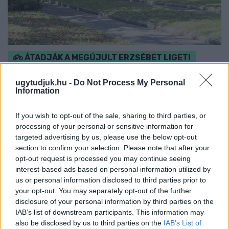
ÁTADJÁK A MEGÚJULT ERZSÉBET LIGETI
KRESZ-PARKOT GYŐRBEN – CSALÁDI
PROGRAMOKKAL ÜNNEPLIK A FELÚJÍTÁST
ugytudjuk.hu -
Do Not Process My Personal
Information
Ügyességi versenyek, KRESZ-kvíz, ingyenes kerékpár- és e-
rollerjelölés is várja a családokat augusztus 8-án.
If you wish to opt-out of the sale, sharing to third parties, or
processing of your personal or sensitive information for
Szólj hozzá!
targeted advertising by us, please use the below opt-out
section to confirm your selection. Please note that after your
opt-out request is processed you may continue seeing
interest-based ads based on personal information utilized by
us or personal information disclosed to third parties prior to
your opt-out. You may separately opt-out of the further
disclosure of your personal information by third parties on the
IAB’s list of downstream participants. This information may
also be disclosed by us to third parties on the
IAB’s List of