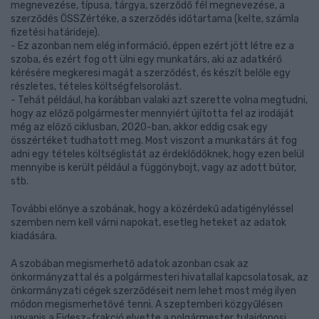
megnevezése, típusa, tárgya, szerződő fél megnevezése, a
szerződés ÖSSZértéke, a szerződés időtartama (kelte, számla
fizetési határideje).
- Ez azonban nem elég információ, éppen ezért jött létre ez a
szoba, és ezért fog ott ülni egy munkatárs, aki az adatkérő
kérésére megkeresi magát a szerződést, és készít belőle egy
részletes, tételes költségfelsorolást.
- Tehát például, ha korábban valaki azt szerette volna megtudni,
hogy az előző polgármester mennyiért újította fel az irodáját
még az előző ciklusban, 2020-ban, akkor eddig csak egy
összértéket tudhatott meg. Most viszont a munkatárs át fog
adni egy tételes költséglistát az érdeklődőknek, hogy ezen belül
mennyibe is került például a függönybojt, vagy az adott bútor,
stb.
További előnye a szobának, hogy a közérdekű adatigényléssel
szemben nem kell várni napokat, esetleg heteket az adatok
kiadására.
A szobában megismerhető adatok azonban csak az
önkormányzattal és a polgármesteri hivatallal kapcsolatosak, az
önkormányzati cégek szerződéseit nem lehet most még ilyen
módon megismerhetővé tenni. A szeptemberi közgyűlésen
ugyanis a Fidesz-frakció elvette a polgármester tulajdonosi