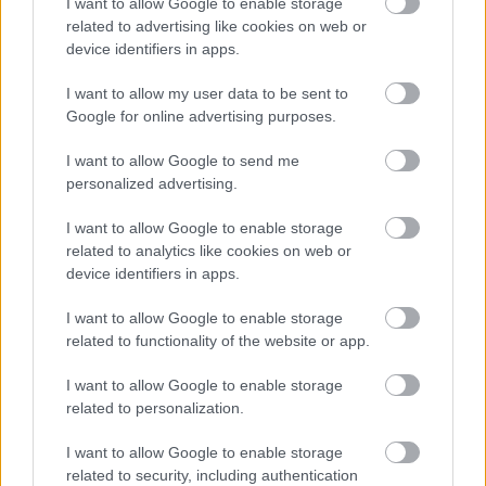
I want to allow Google to enable storage
related to advertising like cookies on web or
device identifiers in apps.
I want to allow my user data to be sent to
Google for online advertising purposes.
I want to allow Google to send me
A RÓMAIAKTÓL AZ AGYAGKATONÁKIG –
personalized advertising.
TÁRLATVEZETÉSEK, WORKSHOP ÉS
KÖZÖNSÉGTALÁLKOZÓ VÁRJA A LÁTOGATÓKAT A
I want to allow Google to enable storage
GYŐRI RÓMER MÚZEUMBAN
related to analytics like cookies on web or
device identifiers in apps.
Ingyenes programokkal és különleges kiállításokkal készülnek a
hét második felére, a hőségriadó idején ráadásul a Várkazamata
I want to allow Google to enable storage
– Kőtár is díjmentesen látogatható.
related to functionality of the website or app.
Szólj hozzá!
I want to allow Google to enable storage
related to personalization.
I want to allow Google to enable storage
related to security, including authentication