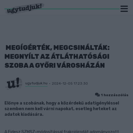
MEGÍGÉRTÉK, MEGCSINÁLTÁK:
MEGNYÍLT AZ ÁTLÁTHATÓSÁGI
SZOBA A GYŐRI VÁROSHÁZÁN
ugytudjuk.hu
2024-12-05 17:23:30
1 hozzászólás
Előnye a szobának, hogy a közérdekű adatigényléssel
szemben nem kell várni napokat, esetleg heteket az
adatok kiadására.
A Fidesz SZMSZ-módosítással frakcióirodát adományozott