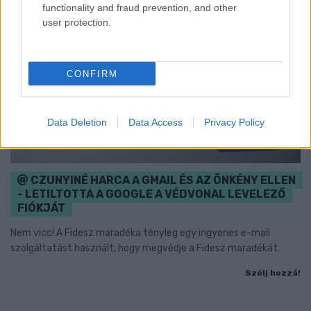
functionality and fraud prevention, and other
user protection.
CONFIRM
Data Deletion
Data Access
Privacy Policy
CZUNYINÉ HARCA A GMAIL ÉS AZ ÖNKÉNY ELLEN
- LETILTOTTA A GOOGLE A VÉDVONAL LEVELEZŐ
FIÓKJÁT
Nem vicc! A Fidesz maradéka tényleg egy ingyenes e-mail
szolgáltatást használt, hogy megvédje a Fidesz maradékát.
Szólj hozzá!