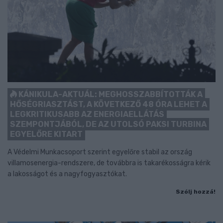
KÁNIKULA-AKTUÁL: MEGHOSSZABBÍTOTTÁK A
HŐSÉGRIASZTÁST, A KÖVETKEZŐ 48 ÓRA LEHET A
LEGKRITIKUSABB AZ ENERGIAELLÁTÁS
SZEMPONTJÁBÓL, DE AZ UTOLSÓ PAKSI TURBINA
EGYELŐRE KITART
A Védelmi Munkacsoport szerint egyelőre stabil az ország
villamosenergia-rendszere, de továbbra is takarékosságra kérik
a lakosságot és a nagyfogyasztókat.
Szólj hozzá!