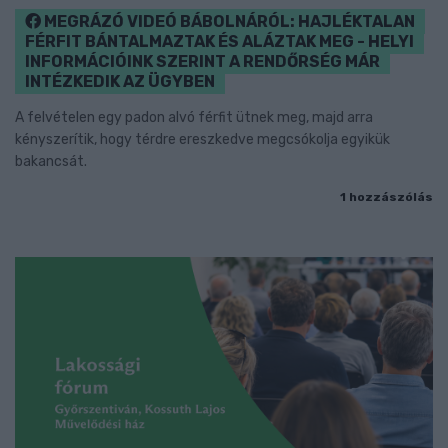
MEGRÁZÓ VIDEÓ BÁBOLNÁRÓL: HAJLÉKTALAN
FÉRFIT BÁNTALMAZTAK ÉS ALÁZTAK MEG - HELYI
INFORMÁCIÓINK SZERINT A RENDŐRSÉG MÁR
INTÉZKEDIK AZ ÜGYBEN
A felvételen egy padon alvó férfit ütnek meg, majd arra
kényszerítik, hogy térdre ereszkedve megcsókolja egyikük
bakancsát.
1 hozzászólás