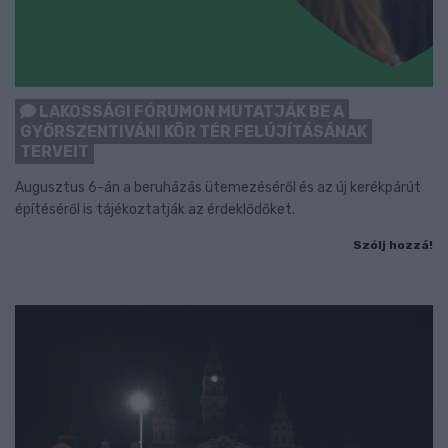
LAKOSSÁGI FÓRUMON MUTATJÁK BE A
GYŐRSZENTIVÁNI KÖR TÉR FELÚJÍTÁSÁNAK
TERVEIT
Augusztus 6-án a beruházás ütemezéséről és az új kerékpárút
építéséről is tájékoztatják az érdeklődőket.
Szólj hozzá!