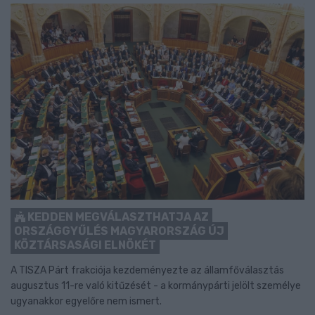
KEDDEN MEGVÁLASZTHATJA AZ
ORSZÁGGYŰLÉS MAGYARORSZÁG ÚJ
KÖZTÁRSASÁGI ELNÖKÉT
A TISZA Párt frakciója kezdeményezte az államfőválasztás
augusztus 11-re való kitűzését - a kormánypárti jelölt személye
ugyanakkor egyelőre nem ismert.