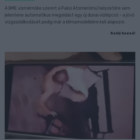
A BME vízmérnöke szerint a Paksi Atomerőmű helyzetére sem
jelentene automatikus megoldást egy új dunai vízlépcső - a jövő
vízgazdálkodását pedig már a klímamodellekre kell alapozni.
Szólj hozzá!