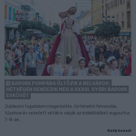
BAROKK POMPÁBA ÖLTÖZIK A BELVÁROS:
HÉTVÉGÉN RENDEZIK MEG A XXXIII. GYŐRI BAROKK
ESKÜVŐT
Jubileumi fogadalom megerősítés, történelmi felvonulás,
tűzshow és vezetett séták is várják az érdeklődőket augusztus
7–8-án.
Szólj hozzá!