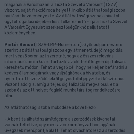
magának a Városházán, a Tiszta Szívvel a Városért (TSZV)
viszont, saját frakcióiroda helyett, inkább átláthatósági szoba
nyitását kezdeményezte. Az átláthatósági szoba a hivatal
ügyfélfogadási idejében lesz felkereshető - írja a Tiszta Szívvel
A Városért Egyesület szerkesztőségünkhöz eljutatott
közleményében.
Pintér Bence
(TSZV-LMP-Momentum), Győr polgármestere
szerint az átláthatósági szoba egy átmeneti, de jó megoldás,
mert végső soron azt szeretné, hogy az összes releváns
információ, ami a közre tartozik, az elérhető legyen digitálisan,
kereshető módon. Tehát a végső cél, hogy ne kelljen befáradni a
kedves állampolgárnak vagy újságírónak a hivatalba, és
nyomtatott szerződésekről golyóstollal jegyzetet készítenie.
Viszont addig is, amíg a teljes digitalizáció megvalósul, ez a
szoba és az ott helyet foglaló munkatárs fog rendelkezésre
állni.
Az átláthatósági szoba működése a következő:
- A bent található számítógépre a szerződések kivonatai
vannak feltöltve, úgy mint az önkormányzat honlapjának
üvegzseb menüpontja alatt. Tehát olvasható lesz a szerződés