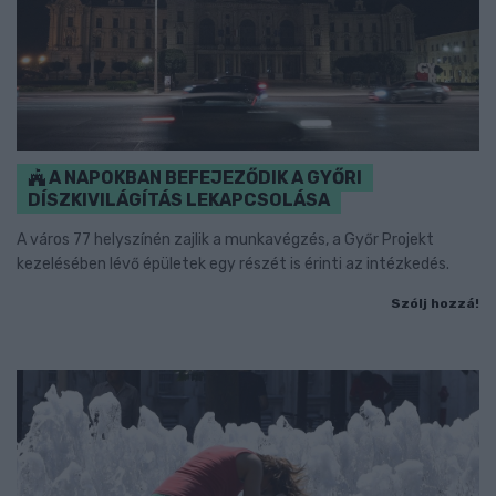
A NAPOKBAN BEFEJEZŐDIK A GYŐRI
DÍSZKIVILÁGÍTÁS LEKAPCSOLÁSA
A város 77 helyszínén zajlik a munkavégzés, a Győr Projekt
kezelésében lévő épületek egy részét is érinti az intézkedés.
Szólj hozzá!