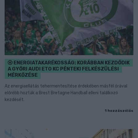
ENERGIATAKARÉKOSSÁG: KORÁBBAN KEZDŐDIK
A GYŐRI AUDI ETO KC PÉNTEKI FELKÉSZÜLÉSI
MÉRKŐZÉSE
Az energiaellátás tehermentesítése érdekében másfél órával
előrébb hozták a Brest Bretagne Handball elleni találkozó
kezdését.
1 hozzászólás