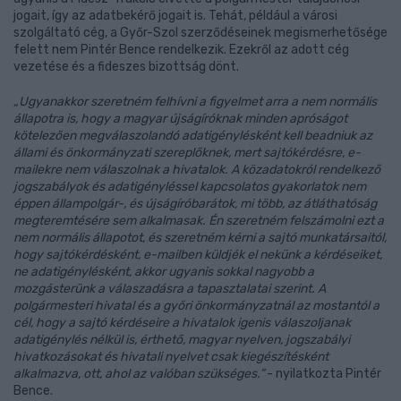
jogait, így az adatbekérő jogait is. Tehát, például a városi
szolgáltató cég, a Győr-Szol szerződéseinek megismerhetősége
felett nem Pintér Bence rendelkezik. Ezekről az adott cég
vezetése és a fideszes bizottság dönt.
„Ugyanakkor szeretném felhívni a figyelmet arra a nem normális
állapotra is, hogy a magyar újságíróknak minden apróságot
kötelezően megválaszolandó adatigénylésként kell beadniuk az
állami és önkormányzati szereplőknek, mert sajtókérdésre, e-
mailekre nem válaszolnak a hivatalok. A közadatokról rendelkező
jogszabályok és adatigényléssel kapcsolatos gyakorlatok nem
éppen állampolgár-, és újságíróbarátok, mi több, az átláthatóság
megteremtésére sem alkalmasak. Én szeretném felszámolni ezt a
nem normális állapotot, és szeretném kérni a sajtó munkatársaitól,
hogy sajtókérdésként, e-mailben küldjék el nekünk a kérdéseiket,
ne adatigénylésként, akkor ugyanis sokkal nagyobb a
mozgásterünk a válaszadásra a tapasztalatai szerint. A
polgármesteri hivatal és a győri önkormányzatnál az mostantól a
cél, hogy a sajtó kérdéseire a hivatalok igenis válaszoljanak
adatigénylés nélkül is, érthető, magyar nyelven, jogszabályi
hivatkozásokat és hivatali nyelvet csak kiegészítésként
alkalmazva, ott, ahol az valóban szükséges.”
- nyilatkozta Pintér
Bence.