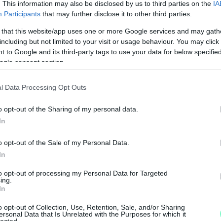
. This information may also be disclosed by us to third parties on the
IA
ból épült fel Győrben az új fürdő. A
Participants
that may further disclose it to other third parties.
rására volt elegendő, pl.: a régi tető
felújítása még plusz több milliárd forintba
 that this website/app uses one or more Google services and may gath
including but not limited to your visit or usage behaviour. You may click 
minózus tető az Ön tízen éves
 to Google and its third-party tags to use your data for below specifi
 ázott, és mivel ez fődarab, a tulajdonosnak
ogle consent section.
l Data Processing Opt Outs
 és Borkai polgármesterségére vonatkozó kritika
o opt-out of the Sharing of my personal data.
r a poszt a személyeskedésre, amelynek során
In
lő:
o opt-out of the Sale of my Personal Data.
In
M
láttuk az Ön esetében, amikor »hajókázott és a
to opt-out of processing my Personal Data for Targeted
e
n »minőségi« zene, ruházat és italválaszték
ing.
In
lányait. Világosan értjük az Ön minőségre való
o opt-out of Collection, Use, Retention, Sale, and/or Sharing
ersonal Data that Is Unrelated with the Purposes for which it
lected.