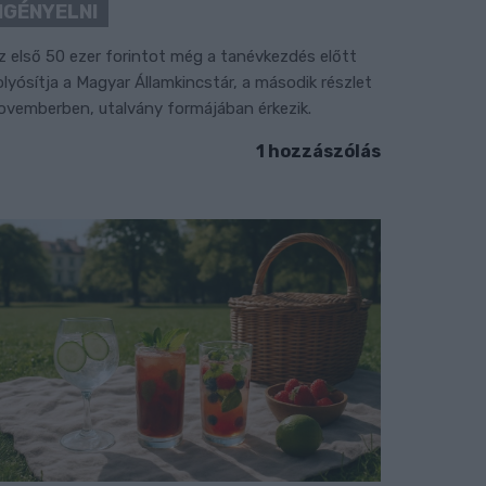
IGÉNYELNI
z első 50 ezer forintot még a tanévkezdés előtt
olyósítja a Magyar Államkincstár, a második részlet
ovemberben, utalvány formájában érkezik.
1 hozzászólás