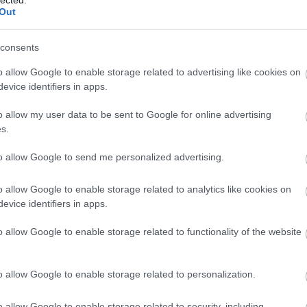
Out
en a 7 éven aluliak és a 65 éven felüliek számára
consents
uáltaktól a húsvéti sonkáig jut az ismeretlen
o allow Google to enable storage related to advertising like cookies on
evice identifiers in apps.
épes lakosságnak pedig ingyen lányokat vagy
o allow my user data to be sent to Google for online advertising
 az természetbeni juttatás és még adózni is kell
s.
unkásőrségben sem voltak ingyen a dolgok,
to allow Google to send me personalized advertising.
gyent is ki kell fizetni valakinek, és több mint
indig ennek isszuk a levét. Például, amikor
o allow Google to enable storage related to analytics like cookies on
stölt sonkát, akkor az nekik ingyen volt, de a
evice identifiers in apps.
o allow Google to enable storage related to functionality of the website
t inkább fejleszteni kéne az
o allow Google to enable storage related to personalization.
A
m
o allow Google to enable storage related to security, including