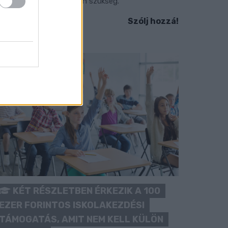
okozott óvatosságra van szükség.
Szólj hozzá!
KÉT RÉSZLETBEN ÉRKEZIK A 100
EZER FORINTOS ISKOLAKEZDÉSI
TÁMOGATÁS, AMIT NEM KELL KÜLÖN