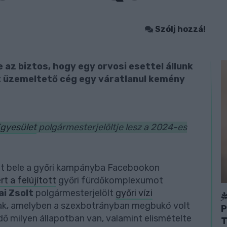
Szólj hozzá!
 az biztos, hogy egy orvosi esettel állunk
t üzemeltető cég egy váratlanul kemény
Egyesület
polgármesterjelöltje lesz a 2024-es
lt bele a győri kampányba Facebookon
rt a felújított
győri fürdőkomplexumot
ai Zsolt
polgármesterjelölt
győri vízi
ak, amelyben a szexbotrányban megbukó volt
P
rdő milyen állapotban van, valamint elismételte
T