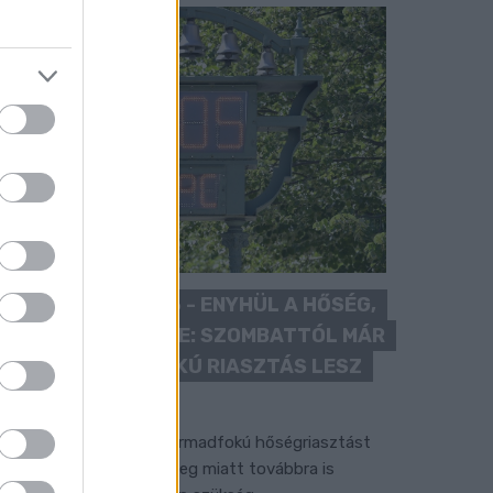
KÁNIKULA 2026 - ENYHÜL A HŐSÉG,
DE MÉG NINCS VÉGE: SZOMBATTÓL MÁR
“CSAK” MÁSODFOKÚ RIASZTÁS LESZ
ÉRVÉNYBEN
 július vége óta tartó harmadfokú hőségriasztást
érséklik, de a tartós meleg miatt továbbra is