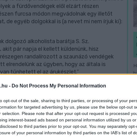
elyek a fürdővendégek elől elzárt részen
észen furcsa módon megvádolnak egy illetőt
, de egyéb dolgokkal is (a nevet mi nem írjuk ki):
k dolgozó alkoholista barátja S. Sz.
 akit pár napja el kellett küldenünk, hisz
 részegen randalírozott a szaunázó vendégek
tt elrendelünk az ügyben, hogy az általa is
H
yan tűnhetett el az árukészlet.”
h
v
.hu -
Do Not Process My Personal Information
szóban forgó területek felújítására „volt
to opt-out of the sale, sharing to third parties, or processing of your per
. Így folytatódik az írás:
formation for targeted advertising by us, please use the below opt-out s
r selection. Please note that after your opt-out request is processed y
eing interest-based ads based on personal information utilized by us or
lán nem Ön által szerzett pénzből épült az új
disclosed to third parties prior to your opt-out. You may separately opt-
őri, a miskolci, a debreceni, a pécsi, a
losure of your personal information by third parties on the IAB’s list of