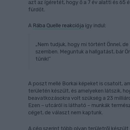
azt az ígéretét, hogy ő a 7 év alatti és 65
fürdőt.
A
Rába Quelle reakciója
így indul:
„Nem tudjuk, hogy mi történt Önnel, de 
szemben. Meguntuk a hallgatást, bár Ön
tűnik!”
A poszt mellé Borkai képeket is csatolt, 
területén készült, és amelyeken látszik, 
beavatkozásokra volt szükség a 23 milliárd
Ezen – utcáról is látható – munkák termész
céget, de választ nem kaptunk.
A cég szerint több olyan területről készül