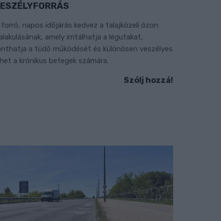
ESZÉLYFORRÁS
 forró, napos időjárás kedvez a talajközeli ózon
ialakulásának, amely irritálhatja a légutakat,
onthatja a tüdő működését és különösen veszélyes
ehet a krónikus betegek számára.
Szólj hozzá!