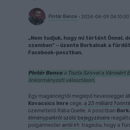
Pintér Bence
2024-04-09 04:10:00
„Nem tudjuk, hogy mi történt Önnel, de
szemben” – üzente Borkainak a fürdő
Facebook-posztban.
Pintér Bence
a
Tiszta Szívvel a Városért 
önkormányzati választáson.
Egy magáncégtől meglepő hevességgel ál
Kovacsics Imre
cége,
a 23 milliárd forinté
üzemeltető Rába Quelle. A posztban
Bork
élményparkról szóló bejegyzésére
reagált
polgármester
arról írt
: tragédia, hogy a fü