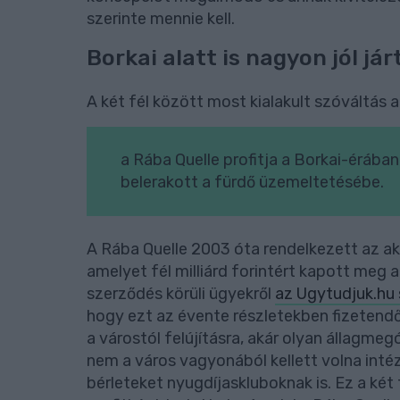
szerinte mennie kell.
Borkai alatt is nagyon jól jár
A két fél között most kialakult szóváltás a
a Rába Quelle profitja a Borkai-érában 
belerakott a fürdő üzemeltetésébe.
A Rába Quelle 2003 óta rendelkezett az ak
amelyet fél milliárd forintért kapott meg a
szerződés körüli ügyekről
az Ugytudjuk.hu
hogy ezt az évente részletekben fizetendő
a várostól felújításra, akár olyan állagme
nem a város vagyonából kellett volna intéz
bérleteket nyugdíjaskluboknak is. Ez a ké