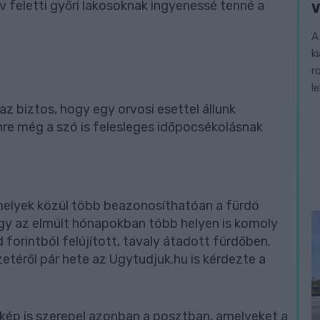
 év feletti győri lakosoknak ingyenessé tenné a
V
A
k
r
l
az biztos, hogy egy orvosi esettel állunk
re még a szó is felesleges időpocsékolásnak
amelyek közül több beazonosíthatóan a fürdö
hogy az elmúlt hónapokban több helyen is komoly
 forintból felújított, tavaly átadott fürdőben.
etéről pár hete az Ugytudjuk.hu is kérdezte a
t kép is szerepel azonban a posztban, amelyeket a