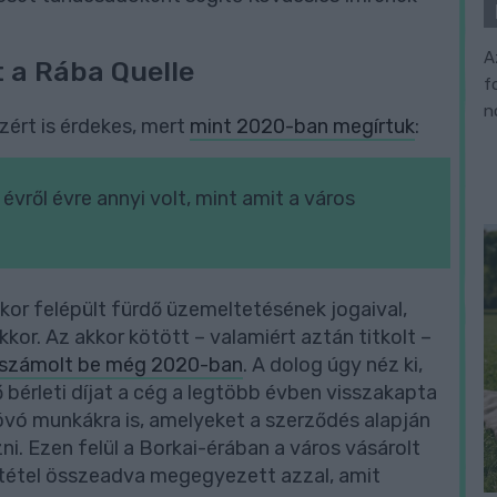
A
t a Rába Quelle
f
n
zért is érdekes, mert
mint 2020-ban megírtuk
:
évről évre annyi volt, mint amit a város
kor felépült fürdő üzemeltetésének jogaival,
kkor. Az akkor kötött – valamiért aztán titkolt –
 számolt be még 2020-ban
. A dolog úgy néz ki,
 bérleti díjat a cég a legtöbb évben visszakapta
góvó munkákra is, amelyeket a szerződés alapján
ni. Ezen felül a Borkai-érában a város vásárolt
t tétel összeadva megegyezett azzal, amit