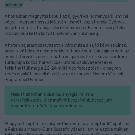
hírlevélre
!
A hónapban megnyitja kapuit az új győri vízi élménypark, amivel
végre – nagyon hosszú idő után – ismét lesz strandja Győrnek.
Vagy ha nem is strandja, vízi élményparkja. Ez nem csak játék a
szavakkal, a kettő között nyilván van különbség.
A héten bejárást szervezett a városháza a sajtó képviselőinek,
amire kivételesen nekem is sikerült bejutnom, bár sajnos nem az
eredeti tervek szerint, tehát a polgármester és Kovacsics Imre
fürdőpápa közös, hanem csak utóbbi szólóvezetésével
tekinthettük meg a 22-24 milliárdos fejlesztést – a nagyon
kevés egyikét, ami elkészült az azóta bezárt Modern Városok
Programból Győrben.
Mielőtt azonban a piszkos anyagiakról és a
városfejlesztési dilemmákról beszélnénk, beszéljünk
magáról a fürdőről. Ugyanis érdemes.
Ahogy azt sejthettük, alapvetően nem az a „népfürdő” épült fel
a Rába és a Mosoni-Duna összefolyásánál, amire a szíve mélyén