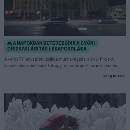
A NAPOKBAN BEFEJEZŐDIK A GYŐRI
DÍSZKIVILÁGÍTÁS LEKAPCSOLÁSA
A város 77 helyszínén zajlik a munkavégzés, a Győr Projekt
kezelésében lévő épületek egy részét is érinti az intézkedés.
Szólj hozzá!