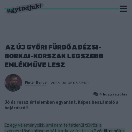
AZ ÚJ GYŐRI FÜRDŐ A DÉZSI-
BORKAI-KORSZAK LEGSZEBB
EMLÉKMŰVE LESZ
Pintér Bence
2023-06-02 06:59:00
4 hozzászólás
Jó és rossz értelemben egyaránt. Képes beszámoló a
bejárásról!
Ez egy véleménycikk, ami nem feltétlenül tükrözi a
szerkesztőség álláspontját. Iratkozz fel te is
a Győr filter nélkül