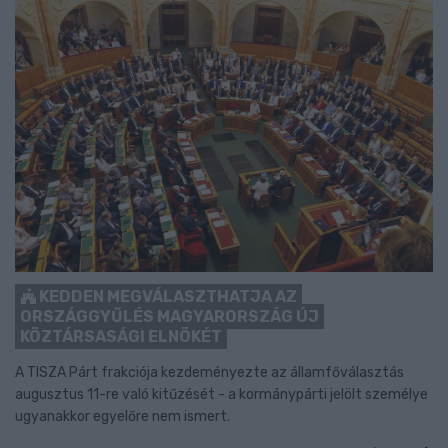
KEDDEN MEGVÁLASZTHATJA AZ
ORSZÁGGYŰLÉS MAGYARORSZÁG ÚJ
KÖZTÁRSASÁGI ELNÖKÉT
A TISZA Párt frakciója kezdeményezte az államfőválasztás
augusztus 11-re való kitűzését - a kormánypárti jelölt személye
ugyanakkor egyelőre nem ismert.