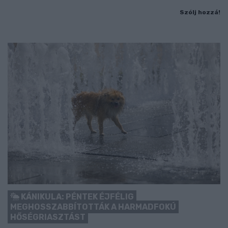
Szólj hozzá!
KÁNIKULA: PÉNTEK ÉJFÉLIG
MEGHOSSZABBÍTOTTÁK A HARMADFOKÚ
HŐSÉGRIASZTÁST