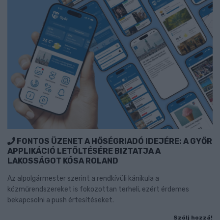
FONTOS ÜZENET A HŐSÉGRIADÓ IDEJÉRE: A GYŐR
APPLIKÁCIÓ LETÖLTÉSÉRE BIZTATJA A
LAKOSSÁGOT KÓSA ROLAND
Az alpolgármester szerint a rendkívüli kánikula a
közműrendszereket is fokozottan terheli, ezért érdemes
bekapcsolni a push értesítéseket.
Szólj hozzá!