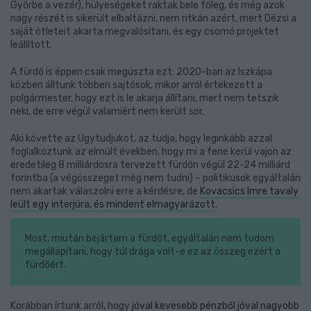
Győrbe a vezér), hülyeségeket raktak bele főleg, és még azok
nagy részét is sikerült elbaltázni, nem ritkán azért, mert Dézsi a
saját ötleteit akarta megvalósítani, és egy csomó projektet
leállított.
A fürdő is éppen csak megúszta ezt: 2020-ban az Iszkápa
közben álltunk többen sajtósok, mikor arról értekezett a
polgármester, hogy ezt is le akarja állítani, mert nem tetszik
neki, de erre végül valamiért nem került sor.
Aki követte az Ugytudjukot, az tudja, hogy leginkább azzal
foglalkoztunk az elmúlt években, hogy mi a fene kerül vajon az
eredetileg 8 milliárdosra tervezett fürdőn végül 22-24 milliárd
forintba (a végösszeget még nem tudni) – politikusok egyáltalán
nem akartak válaszolni erre a kérdésre, de
Kovacsics Imre tavaly
leült egy interjúra, és mindent elmagyarázott
.
Most, miután bejártam a fürdőt, egyáltalán nem tudom
megállapítani, hogy túl drága volt-e ez az összeg ezért a
fürdőért.
Korábban írtunk arról, hogy
jóval kevesebb pénzből jóval nagyobb