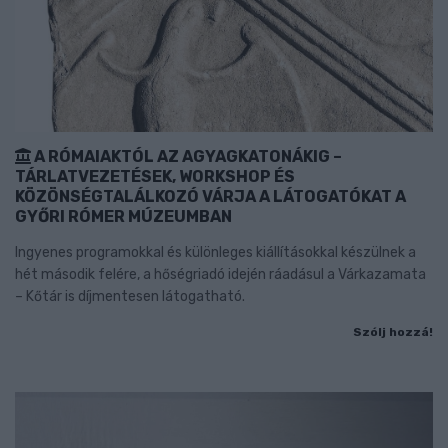
A RÓMAIAKTÓL AZ AGYAGKATONÁKIG –
TÁRLATVEZETÉSEK, WORKSHOP ÉS
KÖZÖNSÉGTALÁLKOZÓ VÁRJA A LÁTOGATÓKAT A
GYŐRI RÓMER MÚZEUMBAN
Ingyenes programokkal és különleges kiállításokkal készülnek a
hét második felére, a hőségriadó idején ráadásul a Várkazamata
– Kőtár is díjmentesen látogatható.
Szólj hozzá!