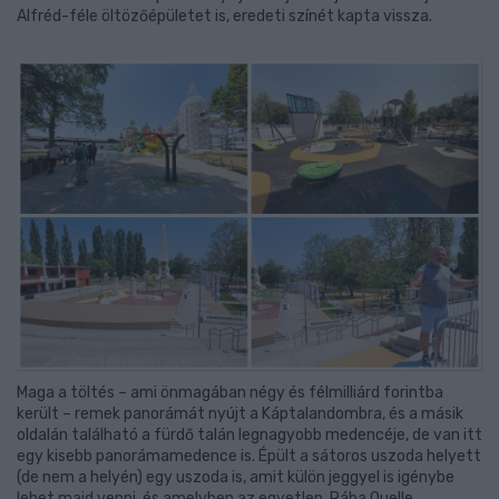
Alfréd-féle öltözőépületet is, eredeti színét kapta vissza.
Maga a töltés – ami önmagában négy és félmilliárd forintba
került – remek panorámát nyújt a Káptalandombra, és a másik
oldalán található a fürdő talán legnagyobb medencéje, de van itt
egy kisebb panorámamedence is. Épült a sátoros uszoda helyett
(de nem a helyén) egy uszoda is, amit külön jeggyel is igénybe
lehet majd venni, és amelyben az egyetlen, Rába Quelle