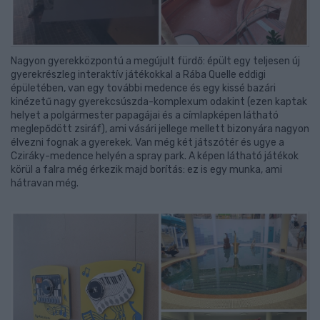
Nagyon gyerekközpontú a megújult fürdő: épült egy teljesen új
gyerekrészleg interaktív játékokkal a Rába Quelle eddigi
épületében, van egy további medence és egy kissé bazári
kinézetű nagy gyerekcsúszda-komplexum odakint (ezen kaptak
helyet a polgármester papagájai és a címlapképen látható
meglepődött zsiráf), ami vásári jellege mellett bizonyára nagyon
élvezni fognak a gyerekek. Van még két játszótér és ugye a
Cziráky-medence helyén a spray park. A képen látható játékok
körül a falra még érkezik majd borítás: ez is egy munka, ami
hátravan még.