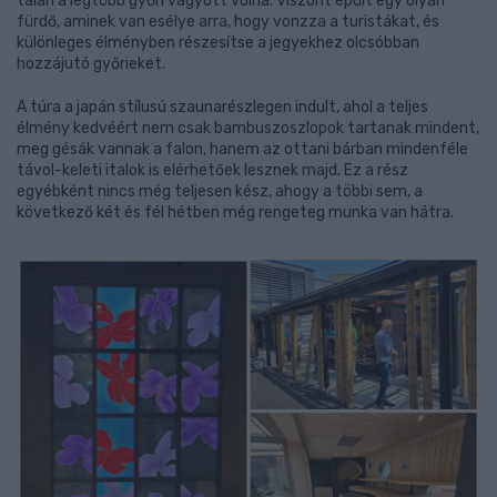
talán a legtöbb győri vágyott volna. Viszont épült egy olyan
fürdő, aminek van esélye arra, hogy vonzza a turistákat, és
különleges élményben részesítse a jegyekhez olcsóbban
hozzájutó győrieket.
A túra a japán stílusú szaunarészlegen indult, ahol a teljes
élmény kedvéért nem csak bambuszoszlopok tartanak mindent,
meg gésák vannak a falon, hanem az ottani bárban mindenféle
távol-keleti italok is elérhetőek lesznek majd. Ez a rész
egyébként nincs még teljesen kész, ahogy a többi sem, a
következő két és fél hétben még rengeteg munka van hátra.