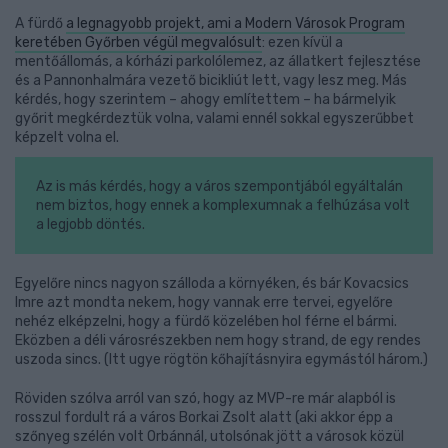
A fürdő
a legnagyobb projekt, ami a Modern Városok Program
keretében Győrben végül megvalósult
: ezen kívül a
mentőállomás, a kórházi parkolólemez, az állatkert fejlesztése
és a Pannonhalmára vezető bicikliút lett, vagy lesz meg. Más
kérdés, hogy szerintem – ahogy említettem – ha bármelyik
győrit megkérdeztük volna, valami ennél sokkal egyszerűbbet
képzelt volna el.
Az is más kérdés, hogy a város szempontjából egyáltalán
nem biztos, hogy ennek a komplexumnak a felhúzása volt
a legjobb döntés.
Egyelőre nincs nagyon szálloda a környéken, és bár Kovacsics
Imre azt mondta nekem, hogy vannak erre tervei, egyelőre
nehéz elképzelni, hogy a fürdő közelében hol férne el bármi.
Eközben a déli városrészekben nem hogy strand, de egy rendes
uszoda sincs. (Itt ugye rögtön kőhajításnyira egymástól három.)
Röviden szólva arról van szó, hogy az MVP-re már alapból is
rosszul fordult rá a város Borkai Zsolt alatt (aki akkor épp a
szőnyeg szélén volt Orbánnál, utolsónak jött a városok közül