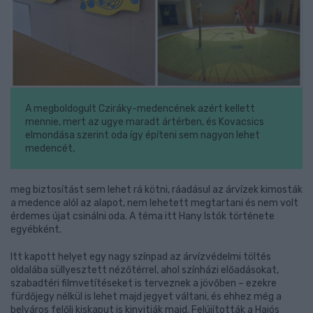
A megboldogult Cziráky-medencének azért kellett
mennie, mert az ugye maradt ártérben, és Kovacsics
elmondása szerint oda így építeni sem nagyon lehet
medencét,
meg biztosítást sem lehet rá kötni, ráadásul az árvízek kimosták
a medence alól az alapot, nem lehetett megtartani és nem volt
érdemes újat csinálni oda. A téma itt Hany Istók története
egyébként.
Itt kapott helyet egy nagy színpad az árvízvédelmi töltés
oldalába süllyesztett nézőtérrel, ahol színházi előadásokat,
szabadtéri filmvetítéseket is terveznek a jövőben – ezekre
fürdőjegy nélkül is lehet majd jegyet váltani, és ehhez még a
belváros felőli kiskaput is kinyitják majd. Felújították a Hajós