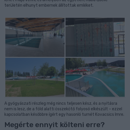
területén elhunyt embernek állítottak emléket.
A gyógyászati részleg még nincs teljesen kész, és a nyitásra
nem is lesz, de a föld alatti összekötő folyosó elkészült – ezzel
kapcsolatban későbbre ígért egy hasonló turnét Kovacsics Imre.
Megérte ennyit költeni erre?