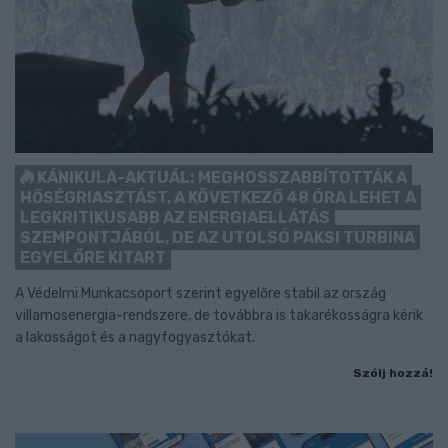
KÁNIKULA-AKTUÁL: MEGHOSSZABBÍTOTTÁK A
HŐSÉGRIASZTÁST, A KÖVETKEZŐ 48 ÓRA LEHET A
LEGKRITIKUSABB AZ ENERGIAELLÁTÁS
SZEMPONTJÁBÓL, DE AZ UTOLSÓ PAKSI TURBINA
EGYELŐRE KITART
A Védelmi Munkacsoport szerint egyelőre stabil az ország
villamosenergia-rendszere, de továbbra is takarékosságra kérik
a lakosságot és a nagyfogyasztókat.
Szólj hozzá!