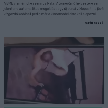
A BME vízmérnöke szerint a Paksi Atomerőmű helyzetére sem
jelentene automatikus megoldást egy új dunai vízlépcső - a jövő
vízgazdálkodását pedig már a klímamodellekre kell alapozni.
Szólj hozzá!