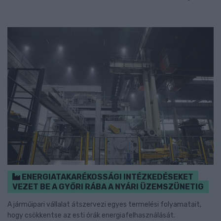
ENERGIATAKARÉKOSSÁGI INTÉZKEDÉSEKET
VEZET BE A GYŐRI RÁBA A NYÁRI ÜZEMSZÜNETIG
A járműipari vállalat átszervezi egyes termelési folyamatait,
hogy csökkentse az esti órák energiafelhasználását.