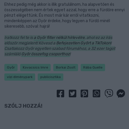
Ehhez pedig még akkor is illik gratulálnom, ha alapvetően és
összességében nem értek egyet azzal, hogy erre a fürdőre ennyi
pénzt elégettünk. És most már kár erről vitatkozni,
mindenképpen az Győr érdeke, hogy legyen a fürdő minél
sikeresebb, szóval: hajrá!
Iratkozz fel te is
a Győr filter nélkül hírlevélre
, ahol ez az írás
először megjelent! Kövesd a
Befejezetlen Győrt a TikTokon
!
Csatlakozz Győr egyetlen szabad fórumához, a 32 ezer tagot
számláló
Győr összefog csoporthoz
!
Győr
Kovacsics Imre
Borkai Zsolt
Rába Quelle
vízi élménypark
publicisztika
SZÓLJ HOZZÁ!