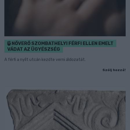
NŐVERŐ SZOMBATHELYI FÉRFI ELLEN EMELT
VÁDAT AZ ÜGYÉSZSÉG
A férfi a nyílt utcán kezdte verni áldozatát.
Szólj hozzá!