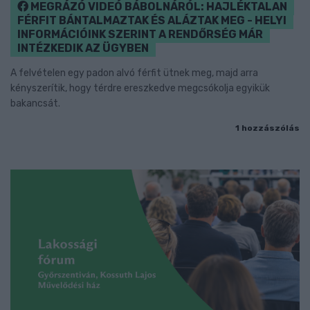
MEGRÁZÓ VIDEÓ BÁBOLNÁRÓL: HAJLÉKTALAN
FÉRFIT BÁNTALMAZTAK ÉS ALÁZTAK MEG - HELYI
INFORMÁCIÓINK SZERINT A RENDŐRSÉG MÁR
INTÉZKEDIK AZ ÜGYBEN
A felvételen egy padon alvó férfit ütnek meg, majd arra
kényszerítik, hogy térdre ereszkedve megcsókolja egyikük
bakancsát.
1 hozzászólás