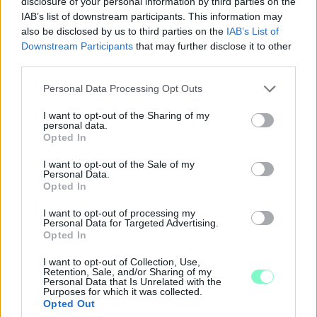
disclosure of your personal information by third parties on the
IAB’s list of downstream participants. This information may
Észtország, Szlovénia és Svédország következik.
also be disclosed by us to third parties on the
IAB’s List of
Downstream Participants
that may further disclose it to other
third parties.
Please note that this website/app uses one or more Google
Personal Data Processing Opt Outs
services and may gather and store information including but
not limited to your visit or usage behaviour. You may click to
I want to opt-out of the Sharing of my
personal data.
grant or deny consent to Google and its third-party tags to
Opted In
use your data for below specified purposes in below Google
consent section.
I want to opt-out of the Sale of my
Personal Data.
Opted In
I want to opt-out of processing my
Personal Data for Targeted Advertising.
Opted In
I want to opt-out of Collection, Use,
Retention, Sale, and/or Sharing of my
Personal Data that Is Unrelated with the
MAGYAR PÉTER: 868 MILLIÁRD FORINTOS
Purposes for which it was collected.
Opted Out
BERUHÁZÁSI CSOMAGGAL ERŐSÍTIK