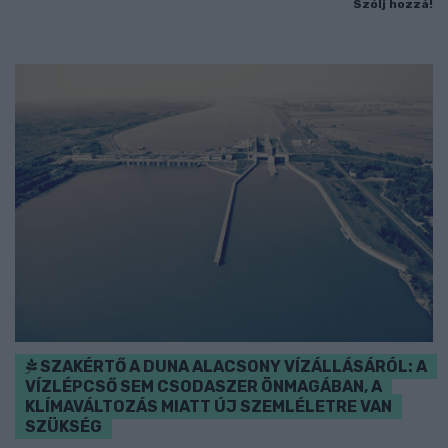
Szólj hozzá!
SZAKÉRTŐ A DUNA ALACSONY VÍZÁLLÁSÁRÓL: A
VÍZLÉPCSŐ SEM CSODASZER ÖNMAGÁBAN, A
KLÍMAVÁLTOZÁS MIATT ÚJ SZEMLÉLETRE VAN
SZÜKSÉG