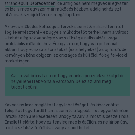
strand épült Debrecenben
, de amíg oda nem megyek el egyszer,
és ide is még egyszer már működés közben, addig nehéz ezt
akár csak szubjektíven is megállapítani.
Az éves működés költsége a tervek szerint 3 milliárd forintot
fog felemészteni – ez ugye a működtetőt terheli, nem a várost
– tehát elég sok vendégre van szükség a nullszaldós, vagy
profitábilis működéshez. Én úgy látom, hogy van potenciál
abban, hogy vonzza a turistákat (és a helyieket) az új fürdő, de
keményen kéne dolgozni az országos és külföldi, főleg felvidéki
marketingen.
Azt továbbra is tartom, hogy ennek a pénznek sokkal jobb
helyei lehettek volna a városban. De ez az, ami meg
tudott épülni.
Kovacsics Imre meglátott egy lehetőséget, és kihasználta:
felépített egy fürdőt, ami szerinte a legjobb – ez egyértelműen
látszik azon a lelkesedésen, ahogy tavaly is, most is beszélt róla.
Emellett elérte, hogy ez tényleg meg is épüljön, és ne járjon úgy,
mint a színház felújítása, vagy a sporthotel.