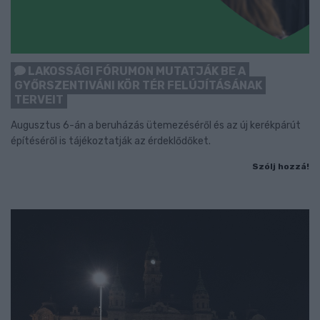
LAKOSSÁGI FÓRUMON MUTATJÁK BE A
GYŐRSZENTIVÁNI KÖR TÉR FELÚJÍTÁSÁNAK
TERVEIT
Augusztus 6-án a beruházás ütemezéséről és az új kerékpárút
építéséről is tájékoztatják az érdeklődőket.
Szólj hozzá!