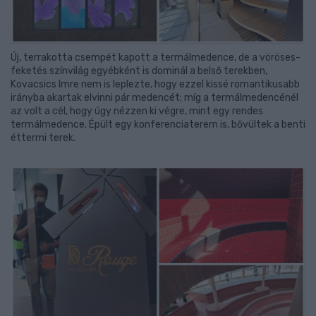
Új, terrakotta csempét kapott a termálmedence, de a vöröses-
feketés színvilág egyébként is dominál a belső terekben,
Kovacsics Imre nem is leplezte, hogy ezzel kissé romantikusabb
irányba akartak elvinni pár medencét; míg a termálmedencénél
az volt a cél, hogy úgy nézzen ki végre, mint egy rendes
termálmedence. Épült egy konferenciaterem is, bővültek a benti
éttermi terek.