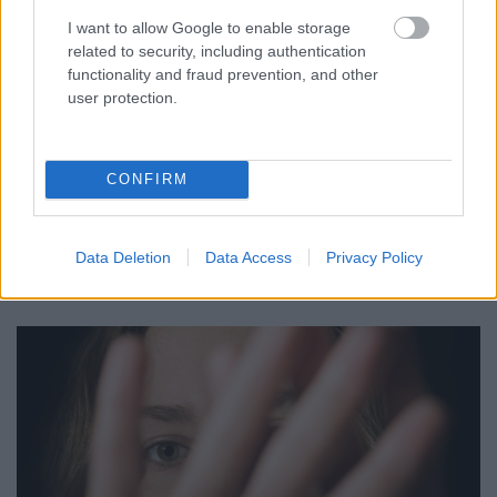
I want to allow Google to enable storage
related to security, including authentication
functionality and fraud prevention, and other
user protection.
ÁTADJÁK A MEGÚJULT ERZSÉBET LIGETI
KRESZ-PARKOT GYŐRBEN – CSALÁDI
PROGRAMOKKAL ÜNNEPLIK A FELÚJÍTÁST
CONFIRM
Ügyességi versenyek, KRESZ-kvíz, ingyenes kerékpár- és e-
rollerjelölés is várja a családokat augusztus 8-án.
Data Deletion
Data Access
Privacy Policy
Szólj hozzá!