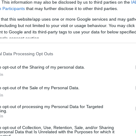
. This information may also be disclosed by us to third parties on the
IA
Participants
that may further disclose it to other third parties.
 that this website/app uses one or more Google services and may gath
including but not limited to your visit or usage behaviour. You may click 
 to Google and its third-party tags to use your data for below specifi
ogle consent section.
l Data Processing Opt Outs
F
E
o opt-out of the Sharing of my personal data.
E
In
T
A
o opt-out of the Sale of my Personal Data.
In
Á
e
to opt-out of processing my Personal Data for Targeted
ing.
In
o opt-out of Collection, Use, Retention, Sale, and/or Sharing
ersonal Data that Is Unrelated with the Purposes for which it
lected.