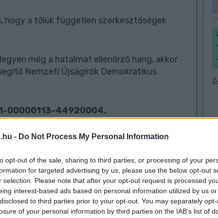
, hogy a tőlük független szerkesztőségek
legyen még a hatalmat ellenőrző hang, akkor
egítő Nemzeti Újságírók Demokratikus
É
01-00000113-44920004.
Köszönjük!
.hu -
Do Not Process My Personal Information
to opt-out of the sale, sharing to third parties, or processing of your per
ba
formation for targeted advertising by us, please use the below opt-out s
r selection. Please note that after your opt-out request is processed y
eing interest-based ads based on personal information utilized by us or
disclosed to third parties prior to your opt-out. You may separately opt-
losure of your personal information by third parties on the IAB’s list of