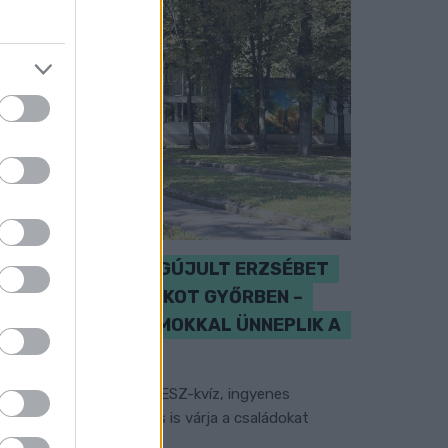
ÁTADJÁK A MEGÚJULT ERZSÉBET
LIGETI KRESZ-PARKOT GYŐRBEN –
CSALÁDI PROGRAMOKKAL ÜNNEPLIK A
FELÚJÍTÁST
gyességi versenyek, KRESZ-kvíz, ingyenes
erékpár- és e-rollerjelölés is várja a családokat
ugusztus 8-án.