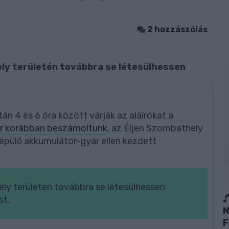
2 hozzászólás
ly területén továbbra se létesülhessen
án 4 és 6 óra között várják az aláírókat a
ár korábban beszámoltunk
, az Éljen Szombathely
épülő akkumulátor-gyár ellen kezdett
ly területén továbbra se létesülhessen
st.
N
F