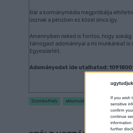
Bár a kormánymédia megpróbálja elhitetni
úsznak a pénzben ez közel sincs így.
Amennyiben neked is fontos, hogy sokáig 
támogast adománnyal a mi munkánkat is s
Egyesületét.
Adományodat ide utalhatod: 109180
ugytudjuk
If you wish 
Szombathely
akkumulátorgyár
Czeglédy Csa
sensitive in
confirm you
continue se
information 
further disc