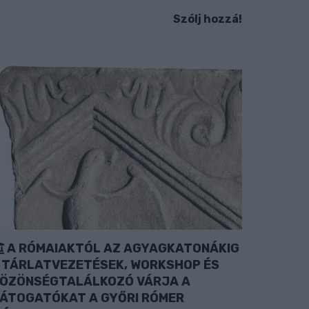
Szólj hozzá!
A RÓMAIAKTÓL AZ AGYAGKATONÁKIG
 TÁRLATVEZETÉSEK, WORKSHOP ÉS
ÖZÖNSÉGTALÁLKOZÓ VÁRJA A
ÁTOGATÓKAT A GYŐRI RÓMER