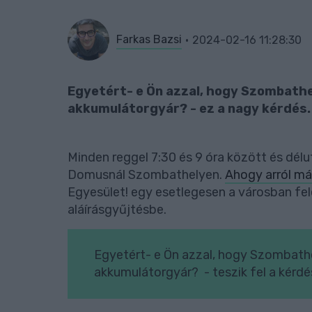
Farkas Bazsi
2024-02-16 11:28:30
Egyetért- e Ön azzal, hogy Szombathe
akkumulátorgyár? - ez a nagy kérdés.
Minden reggel 7:30 és 9 óra között és délut
Domusnál Szombathelyen.
Ahogy arról m
Egyesület! egy esetlegesen a városban fel
aláírásgyűjtésbe.
Egyetért- e Ön azzal, hogy Szombathe
akkumulátorgyár? - teszik fel a kérdé