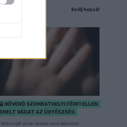
Szólj hozzá!
NŐVERŐ SZOMBATHELYI FÉRFI ELLEN
EMELT VÁDAT AZ ÜGYÉSZSÉG
 férfi a nyílt utcán kezdte verni áldozatát.