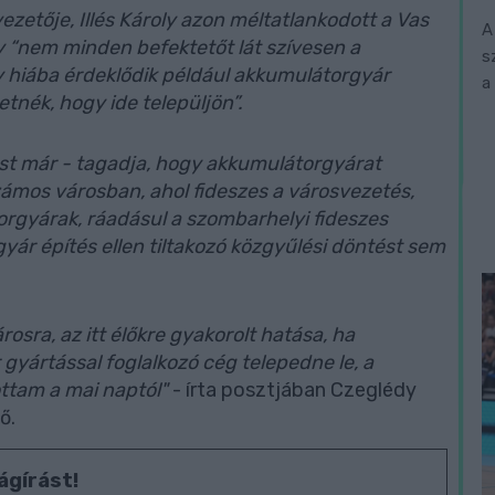
ezetője, Illés Károly azon méltatlankodott a Vas
A
y “nem minden befektetőt lát szívesen a
s
gy hiába érdeklődik például akkumulátorgyár
a
tnék, hogy ide települjön”.
ost már - tagadja, hogy akkumulátorgyárat
zámos városban, ahol fideszes a városvezetés,
gyárak, ráadásul a szombarhelyi fideszes
ár építés ellen tiltakozó közgyűlési döntést sem
osra, az itt élőkre gyakorolt hatása, ha
gyártással foglalkozó cég telepedne le, a
ottam a mai naptól"
- írta posztjában Czeglédy
ő.
ágírást!