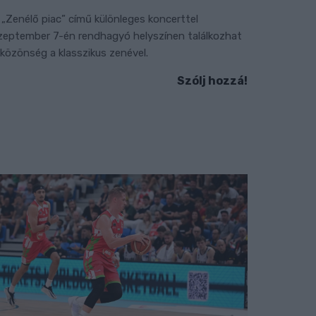
 „Zenélő piac” című különleges koncerttel
zeptember 7-én rendhagyó helyszínen találkozhat
 közönség a klasszikus zenével.
Szólj hozzá!