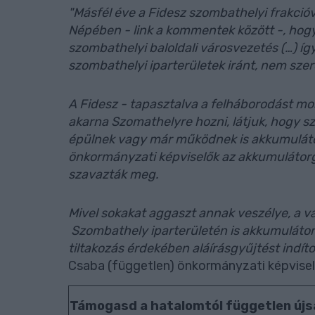
"Másfél éve a Fidesz szombathelyi frakcióv
Népében - link a kommentek között -, hog
szombathelyi baloldali városvezetés (…) í
szombathelyi iparterületek iránt, nem szere
A Fidesz - tapasztalva a felháborodást m
akarna Szomathelyre hozni, látjuk, hogy s
épülnek vagy már működnek is akkumulátor
önkormányzati képviselők az akkumulátorgy
szavazták meg.
Mivel sokakat aggaszt annak veszélye, a vár
Szombathely iparterületén is akkumulátor 
tiltakozás érdekében aláírásgyűjtést indít
Csaba (független) önkormányzati képvisel
Támogasd a hatalomtól független újs