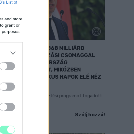
B’s List of
er and store
to grant or
ed purposes
MAGYAR PÉTER: 868 MILLIÁRD
ORINTOS BERUHÁZÁSI CSOMAGGAL
RŐSÍTIK MAGYARORSZÁG
NERGIAELLÁTÁSÁT, MIKÖZBEN
OVÁBBRA IS KRITIKUS NAPOK ELÉ NÉZ
Z ORSZÁG
tfogó energetikai fejlesztési programot fogadott
l a kormány.
Szólj hozzá!