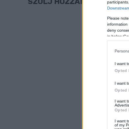
SZÓLJ HOZZÁ!
participants
Downstream 
Please note
information 
deny consent
in below Go
Persona
I want t
Opted 
I want t
Opted 
I want 
Advertis
Opted 
I want t
of my P
was col