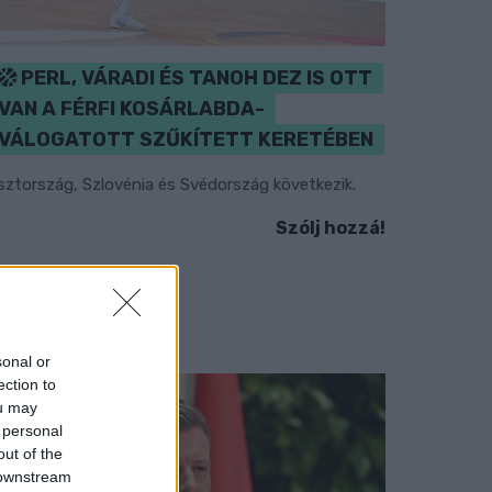
PERL, VÁRADI ÉS TANOH DEZ IS OTT
VAN A FÉRFI KOSÁRLABDA-
VÁLOGATOTT SZŰKÍTETT KERETÉBEN
sztország, Szlovénia és Svédország következik.
Szólj hozzá!
sonal or
ection to
ou may
 personal
out of the
 downstream