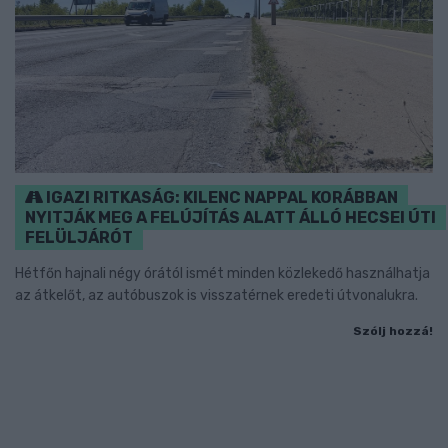
IGAZI RITKASÁG: KILENC NAPPAL KORÁBBAN
NYITJÁK MEG A FELÚJÍTÁS ALATT ÁLLÓ HECSEI ÚTI
FELÜLJÁRÓT
Hétfőn hajnali négy órától ismét minden közlekedő használhatja
az átkelőt, az autóbuszok is visszatérnek eredeti útvonalukra.
Szólj hozzá!