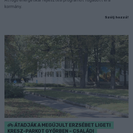
Átfogó energetikai fejlesztési programot fogadott el a
kormány.
Szólj hozzá!
ÁTADJÁK A MEGÚJULT ERZSÉBET LIGETI
KRESZ-PARKOT GYŐRBEN – CSALÁDI