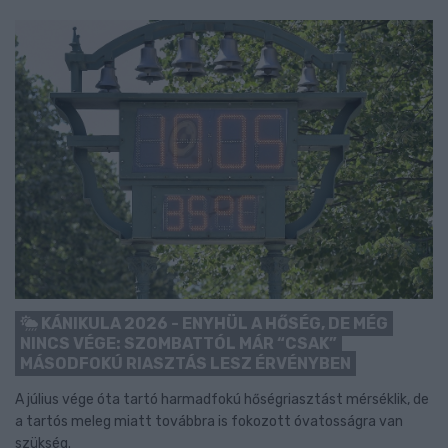
KÁNIKULA 2026 - ENYHÜL A HŐSÉG, DE MÉG
NINCS VÉGE: SZOMBATTÓL MÁR “CSAK”
MÁSODFOKÚ RIASZTÁS LESZ ÉRVÉNYBEN
A július vége óta tartó harmadfokú hőségriasztást mérséklik, de
a tartós meleg miatt továbbra is fokozott óvatosságra van
szükség.