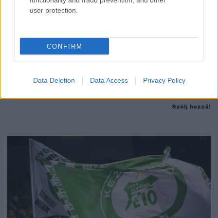
functionality and fraud prevention, and other
user protection.
A BAROKK ÖSSZES ÁRNYALATA ÉS MÉG EGY SOR
KIVÁLÓ PROGRAM VÁR MINDENKIT EZEN A HÉTVÉGÉN
CONFIRM
GYŐRBEN
Középpontban a hagyományőrzés, de lesz Pogány Induló és
Majka koncert, jóga szeánsz, “borhajózás” és egy csomó minden
Data Deletion
Data Access
Privacy Policy
más.
Szólj hozzá!