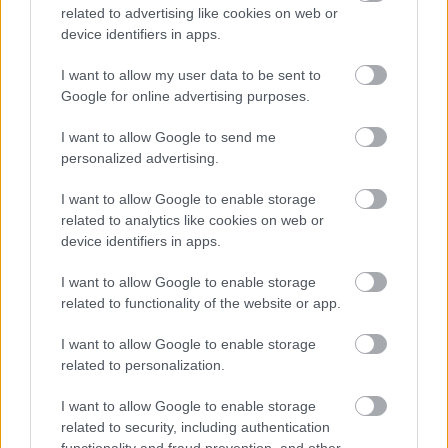
ÖRÖMHÍR: TÍZ ÉVE NEM VOLT ILYEN ALACSONY AZ
related to advertising like cookies on web or
INFLÁCIÓ MAGYARORSZÁGON
device identifiers in apps.
Júliusban mindössze 1,2 százalékkal emelkedtek éves
I want to allow my user data to be sent to
összevetésben a fogyasztói árak, miközben az élelmiszerek ára
Google for online advertising purposes.
már csökkent.
I want to allow Google to send me
Szólj hozzá!
personalized advertising.
I want to allow Google to enable storage
related to analytics like cookies on web or
device identifiers in apps.
I want to allow Google to enable storage
related to functionality of the website or app.
I want to allow Google to enable storage
related to personalization.
I want to allow Google to enable storage
related to security, including authentication