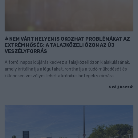
NEM VÁRT HELYEN IS OKOZHAT PROBLÉMÁKAT AZ
EXTRÉM HŐSÉG: A TALAJKÖZELI ÓZON AZ ÚJ
VESZÉLYFORRÁS
A forró, napos időjárás kedvez a talajközeli ózon kialakulásának,
amely irritálhatja a légutakat, ronthatja a tüdő működését és
különösen veszélyes lehet a krónikus betegek számára.
Szólj hozzá!