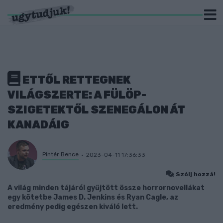
ETTŐL RETTEGNEK
VILÁGSZERTE: A FÜLÖP-
SZIGETEKTŐL SZENEGÁLON ÁT
KANADÁIG
Pintér Bence
2023-04-11 17:36:33
Szólj hozzá!
A világ minden tájáról gyűjtött össze horrornovellákat
egy kötetbe James D. Jenkins és Ryan Cagle, az
eredmény pedig egészen kiváló lett.