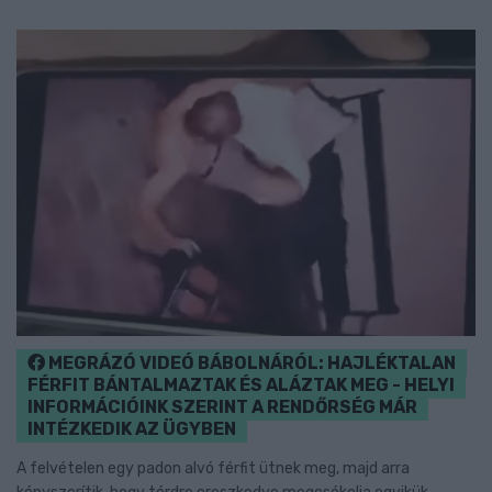
MEGRÁZÓ VIDEÓ BÁBOLNÁRÓL: HAJLÉKTALAN
FÉRFIT BÁNTALMAZTAK ÉS ALÁZTAK MEG - HELYI
INFORMÁCIÓINK SZERINT A RENDŐRSÉG MÁR
INTÉZKEDIK AZ ÜGYBEN
A felvételen egy padon alvó férfit ütnek meg, majd arra