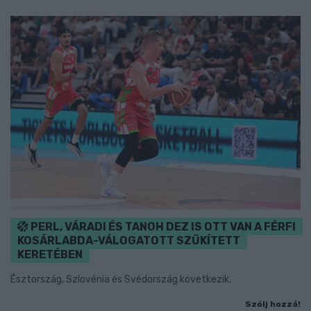
PERL, VÁRADI ÉS TANOH DEZ IS OTT VAN A FÉRFI
KOSÁRLABDA-VÁLOGATOTT SZŰKÍTETT
KERETÉBEN
Észtország, Szlovénia és Svédország következik.
Szólj hozzá!