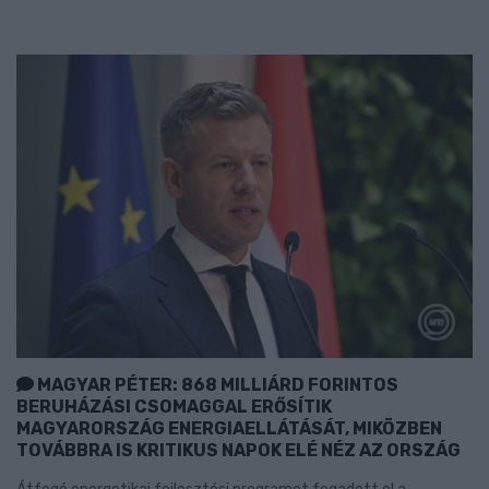
MAGYAR PÉTER: 868 MILLIÁRD FORINTOS
BERUHÁZÁSI CSOMAGGAL ERŐSÍTIK
MAGYARORSZÁG ENERGIAELLÁTÁSÁT, MIKÖZBEN
TOVÁBBRA IS KRITIKUS NAPOK ELÉ NÉZ AZ ORSZÁG