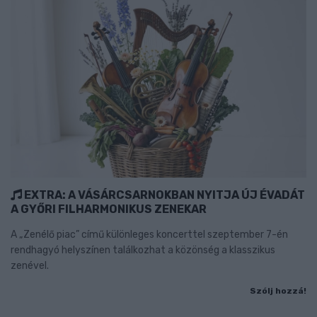
EXTRA: A VÁSÁRCSARNOKBAN NYITJA ÚJ ÉVADÁT
A GYŐRI FILHARMONIKUS ZENEKAR
A „Zenélő piac” című különleges koncerttel szeptember 7-én
rendhagyó helyszínen találkozhat a közönség a klasszikus
zenével.
Szólj hozzá!