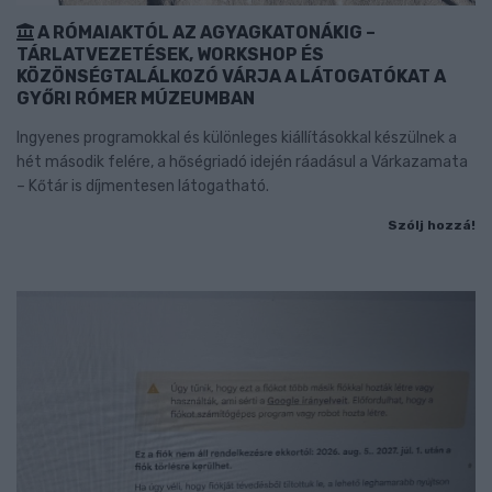
A RÓMAIAKTÓL AZ AGYAGKATONÁKIG –
TÁRLATVEZETÉSEK, WORKSHOP ÉS
KÖZÖNSÉGTALÁLKOZÓ VÁRJA A LÁTOGATÓKAT A
GYŐRI RÓMER MÚZEUMBAN
Ingyenes programokkal és különleges kiállításokkal készülnek a
hét második felére, a hőségriadó idején ráadásul a Várkazamata
– Kőtár is díjmentesen látogatható.
Szólj hozzá!