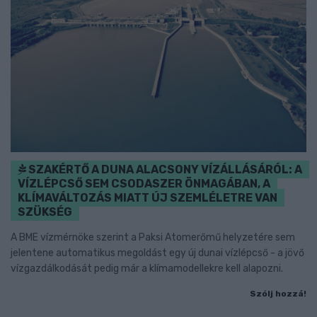
SZAKÉRTŐ A DUNA ALACSONY VÍZÁLLÁSÁRÓL: A
VÍZLÉPCSŐ SEM CSODASZER ÖNMAGÁBAN, A
KLÍMAVÁLTOZÁS MIATT ÚJ SZEMLÉLETRE VAN
SZÜKSÉG
A BME vízmérnöke szerint a Paksi Atomerőmű helyzetére sem
jelentene automatikus megoldást egy új dunai vízlépcső - a jövő
vízgazdálkodását pedig már a klímamodellekre kell alapozni.
Szólj hozzá!