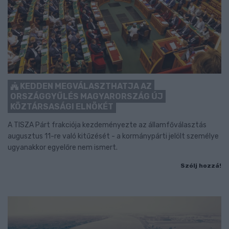
KEDDEN MEGVÁLASZTHATJA AZ
ORSZÁGGYŰLÉS MAGYARORSZÁG ÚJ
KÖZTÁRSASÁGI ELNÖKÉT
A TISZA Párt frakciója kezdeményezte az államfőválasztás
augusztus 11-re való kitűzését - a kormánypárti jelölt személye
ugyanakkor egyelőre nem ismert.
Szólj hozzá!