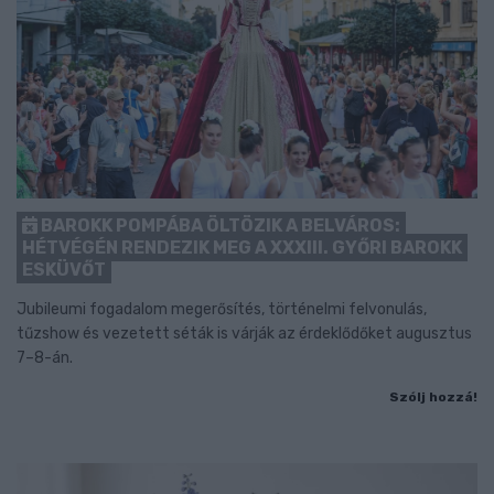
BAROKK POMPÁBA ÖLTÖZIK A BELVÁROS:
HÉTVÉGÉN RENDEZIK MEG A XXXIII. GYŐRI BAROKK
ESKÜVŐT
Jubileumi fogadalom megerősítés, történelmi felvonulás,
tűzshow és vezetett séták is várják az érdeklődőket augusztus
7–8-án.
Szólj hozzá!