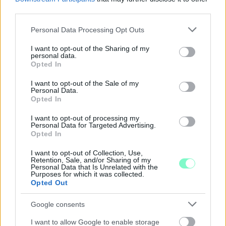
PIKNIK ITALOK: ÍZEK ÉS ÉLMÉNYEK A SZABADBAN
third parties.
Ahogy tavaszodik és a nap egyre tovább marad velünk, sokaknak
Please note that this website/app uses one or more Google
Personal Data Processing Opt Outs
támad kedve kirándulni a természetbe.
services and may gather and store information including but
not limited to your visit or usage behaviour. You may click to
I want to opt-out of the Sharing of my
personal data.
Szólj hozzá!
grant or deny consent to Google and its third-party tags to
Opted In
use your data for below specified purposes in below Google
consent section.
I want to opt-out of the Sale of my
Personal Data.
Opted In
I want to opt-out of processing my
Personal Data for Targeted Advertising.
Opted In
I want to opt-out of Collection, Use,
Retention, Sale, and/or Sharing of my
Personal Data that Is Unrelated with the
Purposes for which it was collected.
Opted Out
Google consents
I want to allow Google to enable storage