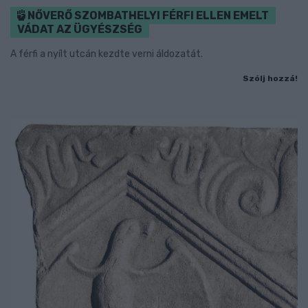
NŐVERŐ SZOMBATHELYI FÉRFI ELLEN EMELT
VÁDAT AZ ÜGYÉSZSÉG
A férfi a nyílt utcán kezdte verni áldozatát.
Szólj hozzá!