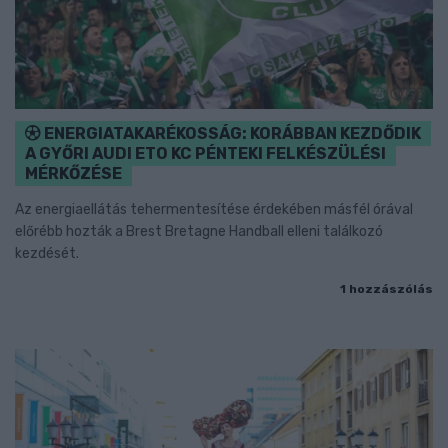
ENERGIATAKARÉKOSSÁG: KORÁBBAN KEZDŐDIK
A GYŐRI AUDI ETO KC PÉNTEKI FELKÉSZÜLÉSI
MÉRKŐZÉSE
Az energiaellátás tehermentesítése érdekében másfél órával
előrébb hozták a Brest Bretagne Handball elleni találkozó
kezdését.
1 hozzászólás