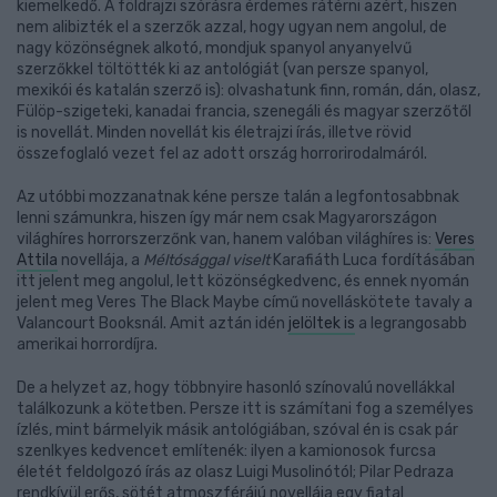
kiemelkedő. A földrajzi szórásra érdemes rátérni azért, hiszen
nem alibizték el a szerzők azzal, hogy ugyan nem angolul, de
nagy közönségnek alkotó, mondjuk spanyol anyanyelvű
szerzőkkel töltötték ki az antológiát (van persze spanyol,
mexikói és katalán szerző is): olvashatunk finn, román, dán, olasz,
Fülöp-szigeteki, kanadai francia, szenegáli és magyar szerzőtől
is novellát. Minden novellát kis életrajzi írás, illetve rövid
összefoglaló vezet fel az adott ország horrorirodalmáról.
Az utóbbi mozzanatnak kéne persze talán a legfontosabbnak
lenni számunkra, hiszen így már nem csak Magyarországon
világhíres horrorszerzőnk van, hanem valóban világhíres is:
Veres
Attila
novellája, a
Méltósággal viselt
Karafiáth Luca fordításában
itt jelent meg angolul, lett közönségkedvenc, és ennek nyomán
jelent meg Veres The Black Maybe című novelláskötete tavaly a
Valancourt Booksnál. Amit aztán idén
jelöltek is
a legrangosabb
amerikai horrordíjra.
De a helyzet az, hogy többnyire hasonló színovalú novellákkal
találkozunk a kötetben. Persze itt is számítani fog a személyes
ízlés, mint bármelyik másik antológiában, szóval én is csak pár
szenlkyes kedvencet említenék: ilyen a kamionosok furcsa
életét feldolgozó írás az olasz Luigi Musolinótól; Pilar Pedraza
rendkívül erős, sötét atmoszférájú novellája egy fiatal