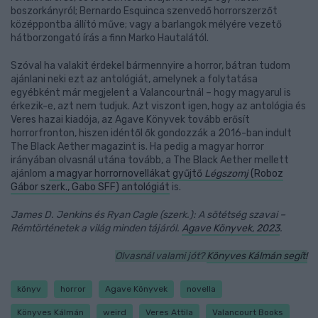
boszorkányról; Bernardo Esquinca szenvedő horrorszerzőt
középpontba állító műve; vagy a barlangok mélyére vezető
hátborzongató írás a finn Marko Hautalától.
Szóval ha valakit érdekel bármennyire a horror, bátran tudom
ajánlani neki ezt az antológiát, amelynek a folytatása
egyébként már megjelent a Valancourtnál – hogy magyarul is
érkezik-e, azt nem tudjuk. Azt viszont igen, hogy az antológia és
Veres hazai kiadója, az Agave Könyvek tovább erősít
horrorfronton, hiszen idéntől ők gondozzák a 2016-ban indult
The Black Aether magazint is. Ha pedig a magyar horror
irányában olvasnál utána tovább, a The Black Aether mellett
ajánlom
a magyar horrornovellákat gyűjtő
Légszomj
(Roboz
Gábor szerk., Gabo SFF) antológiát
is.
James D. Jenkins és Ryan Cagle (szerk.): A sötétség szavai –
Rémtörténetek a világ minden tájáról.
Agave Könyvek, 2023
.
Olvasnál valami jót?
Könyves Kálmán segít!
könyv
horror
Agave Könyvek
novella
Könyves Kálmán
weird
Veres Attila
Valancourt Books