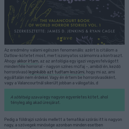
Az eredmény valami egészen fenomenális: azért is citálom a
Datlow-kötetet most, mert iszonyatos számomra a kontraszt.
Ahogy
akkor írtam
, az az antológia egy igazi vegyesfelvágott
mindenféle horrorral – nagyon színes műfaj –, amiből én, kezdő
horrorolvasó
leginkább azt tudtam leszűrni
, hogy mi az, ami
egyáltalán nem érdekel. Vagy én értem be horrorolvasóként,
vagy a Valancourtnál sikerült jobban a válogatás, d
A sötétség szavai
egy nagyon egyenletes kötet, ahol
tényleg alig akad üresjárat.
Pedig a földrajzi szórás mellett a tematikai szórás itt is nagyon
nagy, a szövegek minősége azonban minden esetben