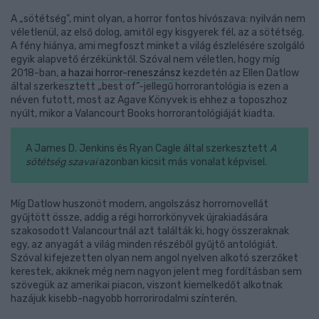
A „sötétség”, mint olyan, a horror fontos hívószava: nyilván nem
véletlenül, az első dolog, amitől egy kisgyerek fél, az a sötétség.
A fény hiánya, ami megfoszt minket a világ észlelésére szolgáló
egyik alapvető érzékünktől. Szóval nem véletlen, hogy míg
2018-ban,
a hazai horror-reneszánsz
kezdetén az Ellen Datlow
által szerkesztett „best of”-jellegű horrorantológia is ezen a
néven futott, most az Agave Könyvek is ehhez a toposzhoz
nyúlt, mikor a Valancourt Books horrorantológiáját kiadta.
A James D. Jenkins és Ryan Cagle által szerkesztett
A
sötétség szavai
azonban kicsit más vonalat képvisel.
Míg Datlow huszonöt modern, angolszász horrornovellát
gyűjtött össze, addig a régi horrorkönyvek újrakiadására
szakosodott Valancourtnál azt találták ki, hogy összeraknak
egy, az anyagát a világ minden részéből gyűjtő antológiát.
Szóval kifejezetten olyan nem angol nyelven alkotó szerzőket
kerestek, akiknek még nem nagyon jelent meg fordításban sem
szövegük az amerikai piacon, viszont kiemelkedőt alkotnak
hazájuk kisebb-nagyobb horrorirodalmi színterén.