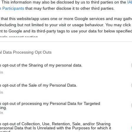
. This information may also be disclosed by us to third parties on the
IA
udvari káplánja volt. 1928-ban szülővárosa
Participants
that may further disclose it to other third parties.
smeréseként címzetes apát, főesperes és pápai
 that this website/app uses one or more Google services and may gath
including but not limited to your visit or usage behaviour. You may click 
 to Google and its third-party tags to use your data for below specifi
athelyi megyéspüspöknek nevezte ki.
ogle consent section.
n, március 25-én foglalta el a szombathelyi
investigable divitias Christi” – Hirdetem Krisztus
l Data Processing Opt Outs
M
o opt-out of the Sharing of my personal data.
e
In
 történetének legkritikusabb idején, a német
házmegye püspöke. Minden tőle telhetőt
o opt-out of the Sale of my Personal Data.
dó származásúaknak minősített konvertita-
In
ről tiltakozott a zsidóellenes törvények ellen,
ek voltak. Josef Smej néhai maribori püspök
to opt-out of processing my Personal Data for Targeted
ing.
idején nem engedte a kispapokat sétára menni a
In
 volt az embereknek „Éljen Szálasi!” köszöntéssel
o opt-out of Collection, Use, Retention, Sale, and/or Sharing
ult menekültáradat megsegítésére elrendelte,
ersonal Data that Is Unrelated with the Purposes for which it
lected.