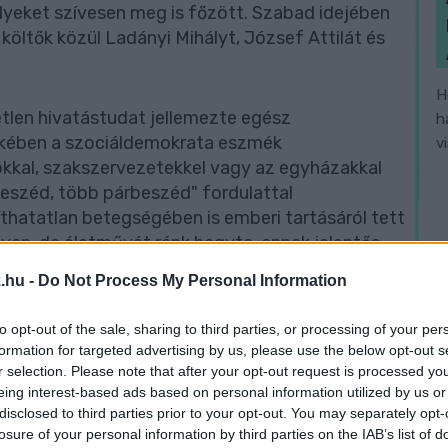
lyeket szívesen meg is főzött. Szabad idejében
költők közül Ladányi Mihályt, József Attilát és
H
tlen hivatástudat jellemezte egész
h
ekében a szociáldemokrata eszmék
v
ókkal, szakszervezetekkel vagy az egyházakkal
eszéd, több párbeszéd" fordulattal
thatatlan betegségében is emberi tartásáról tett
yan, de életművét ránk hagyta, annak jelentős
mbathelyen.
.hu -
Do Not Process My Personal Information
sz)
to opt-out of the sale, sharing to third parties, or processing of your per
formation for targeted advertising by us, please use the below opt-out s
r selection. Please note that after your opt-out request is processed y
eing interest-based ads based on personal information utilized by us or
disclosed to third parties prior to your opt-out. You may separately opt-
umi tanulmányait a váci szemináriumban kezdte,
losure of your personal information by third parties on the IAB’s list of
yetemen folytatta. 1915. október 14-én