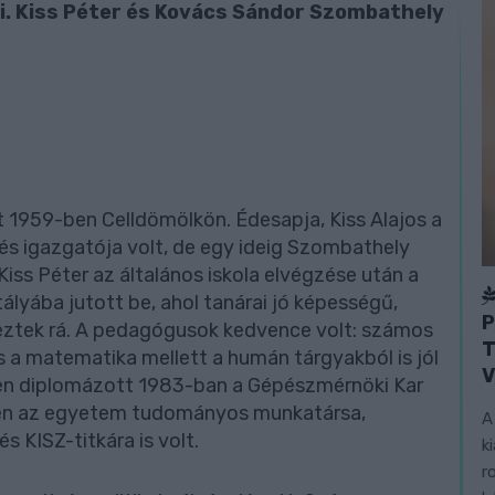
ei. Kiss Péter és Kovács Sándor Szombathely
1959-ben Celldömölkön. Édesapja, Kiss Alajos a
és igazgatója volt, de egy ideig Szombathely
iss Péter az általános iskola elvégzése után a
lyába jutott be, ahol tanárai jó képességű,
P
eztek rá. A pedagógusok kedvence volt: számos
T
és a matematika mellett a humán tárgyakból is jól
V
men diplomázott 1983-ban a Gépészmérnöki Kar
ben az egyetem tudományos munkatársa,
A
s KISZ-titkára is volt.
k
r