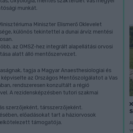
tás, Oxyologia, mentés szakterület Vas megyei
atósági munkát.
inisztériuma Miniszter Elismerő Oklevelet
ge, különös tekintettel a dunai árvíz mentési
tosan.
bb, az OMSZ-hez integrált alapellátási orvosi
tása alatt álló mentőszervezet.
aságnak, tagja a Magyar Anaesthesiologiai és
t képviselte az Országos Mentőszolgálatot a Vas
an, rendszeresen konzultált a régió
vel. A rezidensképzésben tutori szakmai
s szerzőjeként, társszerzőjeként.
sében, előadásokat tart a háziorvosok
elkötelezett támogatója.
A
v