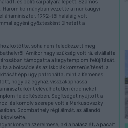
l
adt, és politikai pályára lépett. Számos
ta. Három kormányban vezette a munkaügyi
lláriaminiszter. 1992-től haláláig volt
ommal egyéni győztesként ülhetett a
shoz kötötte, soha nem feledkezett meg
thelyről. Amikor nagy szükség volt rá, elvállalta
ővárosában támogatta a kegytemplom felújítását,
lta a bölcsőde és az iskolák korszerűsítését, a
lakítását épp úgy patronálta, mint a Kemenes
tott, hogy az egyház visszakaphassa
riaminiszterként elévülhetetlen érdemeket
emplom felépítésében. Segítséget nyújtott a
oz, és komoly szerepe volt a Markusovszky
sában. Szombathely régi álmát, az állandó
 képviselte.
gyar konyha szerelmese, aki a halászlét, a pacalt