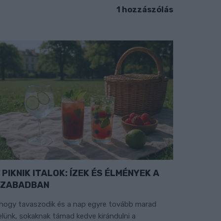
1 hozzászólás
PIKNIK ITALOK: ÍZEK ÉS ÉLMÉNYEK A
SZABADBAN
hogy tavaszodik és a nap egyre tovább marad
elünk, sokaknak támad kedve kirándulni a