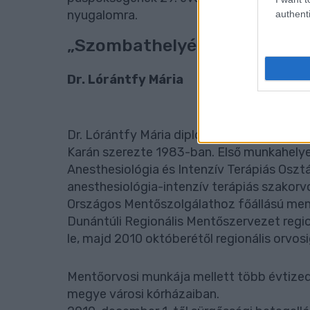
nyugalomra.
authenti
„Szombathelyért-díj”
Dr. Lórántfy Mária
Dr. Lórántfy Mária diplomáját a Pécsi O
Karán szerezte 1983-ban. Első munkahely
Anesthesiológia és Intenzív Terápiás Osztá
anesthesiológia-intenzív terápiás szakorvo
Országos Mentőszolgálathoz főállású ment
Dunántúli Regionális Mentőszervezet regio
le, majd 2010 októberétől regionális orvo
Mentőorvosi munkája mellett több évtized
megye városi kórházaiban.