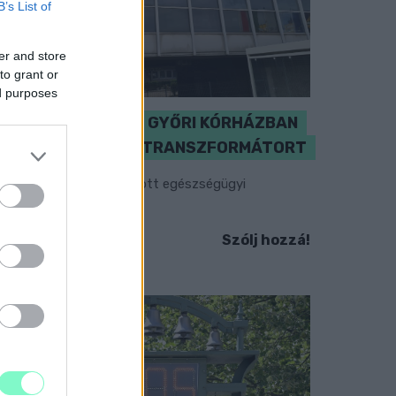
B’s List of
er and store
to grant or
ed purposes
KICSERÉLTÉK A GYŐRI KÓRHÁZBAN
MEGHIBÁSODOTT TRANSZFORMÁTORT
egkezdték az elhalasztott egészségügyi
llátásokat.
Szólj hozzá!