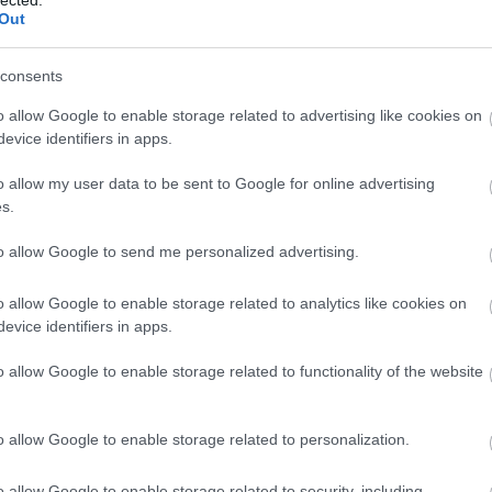
ny sorsú menekültek segélyezésére fordítsák.
Out
zékesegyházat is romba döntötte. Kovács Sándor
consents
ítést. 1947. szeptember 7-én újraszentelték a
o allow Google to enable storage related to advertising like cookies on
 hívek tízezres tömegének a részvételével.
evice identifiers in apps.
csi érsekkel közösen dr. Batthyány-Strattmann
át.
o allow my user data to be sent to Google for online advertising
s.
n, 1964-ben a bombayi eucharisztikus
to allow Google to send me personalized advertising.
 létrehozott Liturgiai Tanács vezetésére kapott
evezte a római Liturgikus Konzílium tagjának. A
o allow Google to enable storage related to analytics like cookies on
A
folyamatosan elkísérte, VI. Pál pápa segélye
evice identifiers in apps.
m
tozó egyházmegyék, valamint a kölni érsek, a
f
adományokkal segítették a Sarlós
o allow Google to enable storage related to functionality of the website
át.
o allow Google to enable storage related to personalization.
er 24-én, életének 80., papságának 58. és
ombathelyi Székesegyházban helyezték örök
o allow Google to enable storage related to security, including