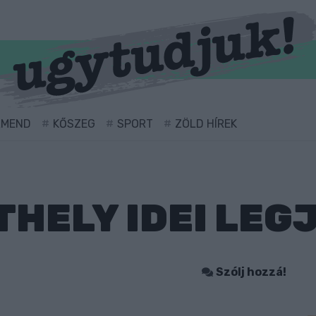
RMEND
KŐSZEG
SPORT
ZÖLD HÍREK
HELY IDEI LEG
Szólj hozzá!