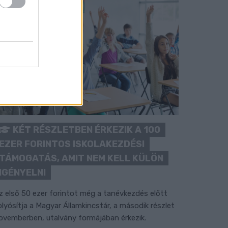
KÉT RÉSZLETBEN ÉRKEZIK A 100
EZER FORINTOS ISKOLAKEZDÉSI
TÁMOGATÁS, AMIT NEM KELL KÜLÖN
IGÉNYELNI
z első 50 ezer forintot még a tanévkezdés előtt
olyósítja a Magyar Államkincstár, a második részlet
ovemberben, utalvány formájában érkezik.