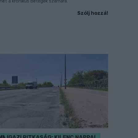
ehet a krónikus betegek számára.
Szólj hozzá!
IGAZI RITKASÁG: KILENC NAPPAL