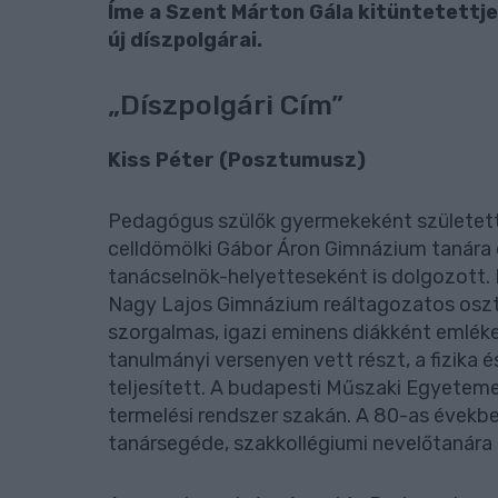
Íme a Szent Márton Gála kitüntetettj
új díszpolgárai.
„Díszpolgári Cím”
Kiss Péter (Posztumusz)
Pedagógus szülők gyermekeként született 
celldömölki Gábor Áron Gimnázium tanára 
tanácselnök-helyetteseként is dolgozott. K
Nagy Lajos Gimnázium reáltagozatos osztá
szorgalmas, igazi eminens diákként emlék
tanulmányi versenyen vett részt, a fizika 
teljesített. A budapesti Műszaki Egyete
termelési rendszer szakán. A 80-as évek
tanársegéde, szakkollégiumi nevelőtanára é