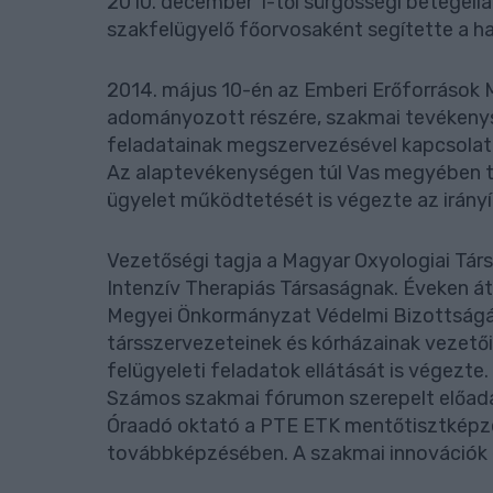
2010. december 1-től sürgősségi betegellá
szakfelügyelő főorvosaként segítette a h
2014. május 10-én az Emberi Erőforrások M
adományozott részére, szakmai tevékenysé
feladatainak megszervezésével kapcsola
Az alaptevékenységen túl Vas megyében tö
ügyelet működtetését is végezte az irányí
Vezetőségi tagja a Magyar Oxyologiai Társ
Intenzív Therapiás Társaságnak. Éveken á
Megyei Önkormányzat Védelmi Bizottságáb
társszervezeteinek és kórházainak vezetői
felügyeleti feladatok ellátását is végezte.
Számos szakmai fórumon szerepelt előadá
Óraadó oktató a PTE ETK mentőtisztképzé
továbbképzésében. A szakmai innovációk 