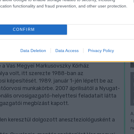
cation functionality and fraud prevention, and other user protection.
CONFIRM
Data Deletion
Data Access
Privacy Policy
rvostudományi Egyetem Általános Orvostudományi
e a Vas Megyei Markusovszky Kórház
lya volt, itt szerezte 1988-ban az
si képesítését. 1989. január 1-jén lépett be az
őorvosi munkakörbe. 2007 áprilisától a Nyugat-
nális orvosigazgató-helyettesi feladatait látta
sigazgatói megbízást kapott.
A
en keresztül dolgozott aneszteziológusként a
f
n