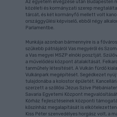
Az egyetem elvégzése után Budapesten mar
közéleti és kormányzati szerep megtalál
tárcát, és két kormányfő mellett volt kance
országgyűlési képviselő, ebből négy alkal
Parlamentbe.
Munkája azonban bármennyire is a főváro
szűkebb pátriájáról Vas megyéről és Szomba
a Vas megyei MSZP elnöki posztját. Szül
a művelődési központ átalakítását. Felkaro
tanműhely létesítését. A Vulkán fürdő kia
Vulkánpark megépítését. Segédkezet nyúj
tulajdonába a kolostor épületét. Kancellá
szerzett a szőllősi Jézus Szíve Plébániat
Savaria Egyetemi Központ megvalósításáh
Kórház fejlesztéseinek központi támogatá
kőszínház megalapítását is elkötelezetten
Kiss Péter szenvedélyes horgász volt, a ma