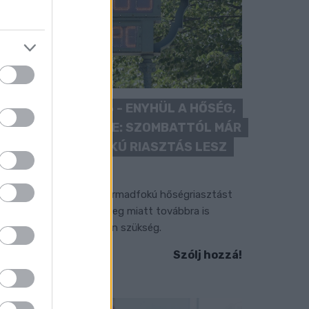
KÁNIKULA 2026 - ENYHÜL A HŐSÉG,
DE MÉG NINCS VÉGE: SZOMBATTÓL MÁR
“CSAK” MÁSODFOKÚ RIASZTÁS LESZ
ÉRVÉNYBEN
 július vége óta tartó harmadfokú hőségriasztást
érséklik, de a tartós meleg miatt továbbra is
okozott óvatosságra van szükség.
Szólj hozzá!