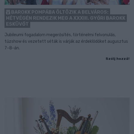
BAROKK POMPÁBA ÖLTÖZIK A BELVÁROS:
HÉTVÉGÉN RENDEZIK MEG A XXXIII. GYŐRI BAROKK
ESKÜVŐT
Jubileumi fogadalom megerősítés, történelmi felvonulás,
tűzshow és vezetett séták is várják az érdeklődőket augusztus
7–8-án.
Szólj hozzá!