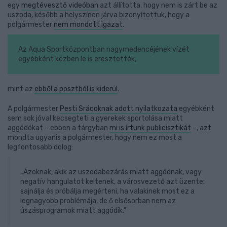
egy
megtévesztő videóban
azt állította, hogy nem is zárt be az
uszoda, később a helyszínen járva bizonyítottuk, hogy a
polgármester
nem mondott igazat
.
Az Aqua Sportközpontban nagymedencéjének vízét
egyébként közben le is eresztették,
mint az
ebből a posztból is kiderül
.
A polgármester
Pesti Srácoknak adott nyilatkozata
egyébként
sem sok jóval kecsegteti a gyerekek sportolása miatt
aggódókat – ebben a tárgyban
mi is írtunk publicisztikát
–, azt
mondta ugyanis a polgármester, hogy nem ez most a
legfontosabb dolog:
„Azoknak, akik az uszodabezárás miatt aggódnak, vagy
negatív hangulatot keltenek, a városvezető azt üzente:
sajnálja és próbálja megérteni, ha valakinek most ez a
legnagyobb problémája, de ő elsősorban nem az
úszásprogramok miatt aggódik.”