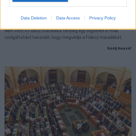
CZUNYINÉ HARCA A GMAIL ÉS AZ ÖNKÉNY ELLEN
- LETILTOTTA A GOOGLE A VÉDVONAL LEVELEZŐ
Data Deletion
Data Access
Privacy Policy
FIÓKJÁT
Nem vicc! A Fidesz maradéka tényleg egy ingyenes e-mail
szolgáltatást használt, hogy megvédje a Fidesz maradékát.
Szólj hozzá!