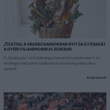
EXTRA: A VÁSÁRCSARNOKBAN NYITJA ÚJ ÉVADÁT
A GYŐRI FILHARMONIKUS ZENEKAR
A „Zenélő piac” című különleges koncerttel szeptember 7-én
rendhagyó helyszínen találkozhat a közönség a klasszikus
zenével.
Szólj hozzá!