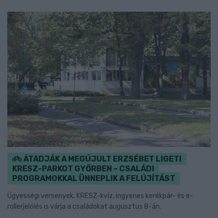
ÁTADJÁK A MEGÚJULT ERZSÉBET LIGETI
KRESZ-PARKOT GYŐRBEN – CSALÁDI
PROGRAMOKKAL ÜNNEPLIK A FELÚJÍTÁST
Ügyességi versenyek, KRESZ-kvíz, ingyenes kerékpár- és e-
rollerjelölés is várja a családokat augusztus 8-án.