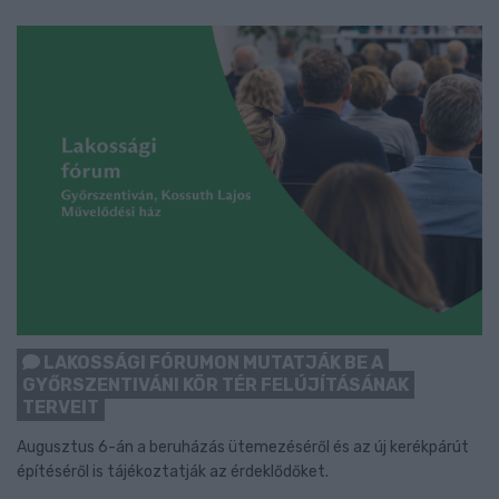
LAKOSSÁGI FÓRUMON MUTATJÁK BE A
GYŐRSZENTIVÁNI KÖR TÉR FELÚJÍTÁSÁNAK
TERVEIT
Augusztus 6-án a beruházás ütemezéséről és az új kerékpárút
építéséről is tájékoztatják az érdeklődőket.