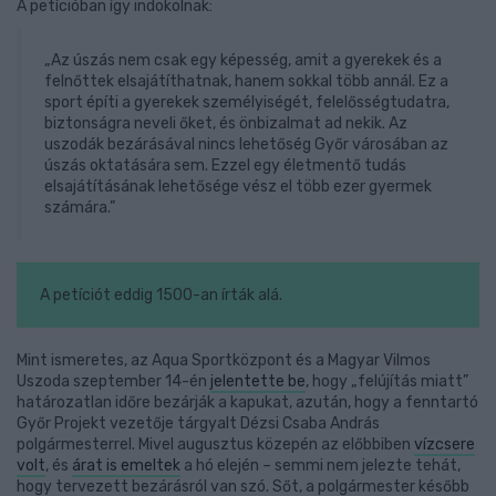
A petícióban így indokolnak:
„Az úszás nem csak egy képesség, amit a gyerekek és a
felnőttek elsajátíthatnak, hanem sokkal több annál. Ez a
sport építi a gyerekek személyiségét, felelősségtudatra,
biztonságra neveli őket, és önbizalmat ad nekik. Az
uszodák bezárásával nincs lehetőség Győr városában az
úszás oktatására sem. Ezzel egy életmentő tudás
elsajátításának lehetősége vész el több ezer gyermek
számára.”
A petíciót eddig 1500-an írták alá.
Mint ismeretes, az Aqua Sportközpont és a Magyar Vilmos
Uszoda szeptember 14-én
jelentette be
, hogy „felújítás miatt”
határozatlan időre bezárják a kapukat, azután, hogy a fenntartó
Győr Projekt vezetője tárgyalt Dézsi Csaba András
polgármesterrel. Mivel augusztus közepén az előbbiben
vízcsere
volt
, és
árat is emeltek
a hó elején – semmi nem jelezte tehát,
hogy tervezett bezárásról van szó. Sőt, a polgármester később