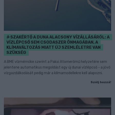
SZAKÉRTŐ A DUNA ALACSONY VÍZÁLLÁSÁRÓL: A
VÍZLÉPCSŐ SEM CSODASZER ÖNMAGÁBAN, A
KLÍMAVÁLTOZÁS MIATT ÚJ SZEMLÉLETRE VAN
SZÜKSÉG
A BME vízmérnöke szerint a Paksi Atomerőmű helyzetére sem
jelentene automatikus megoldást egy új dunai vízlépcső - a jövő
vízgazdálkodását pedig már a klímamodellekre kell alapozni.
Szólj hozzá!