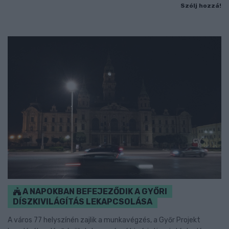
Szólj hozzá!
A NAPOKBAN BEFEJEZŐDIK A GYŐRI
DÍSZKIVILÁGÍTÁS LEKAPCSOLÁSA
A város 77 helyszínén zajlik a munkavégzés, a Győr Projekt