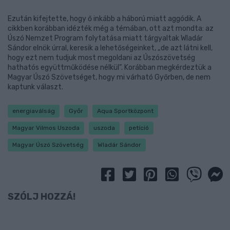
Ezután kifejtette, hogy ő inkább a háború miatt aggódik. A
cikkben korábban idézték még a témában, ott azt mondta: az
Úszó Nemzet Program folytatása miatt tárgyaltak Wladár
Sándor elnök úrral, keresik a lehetőségeinket, „de azt látni kell,
hogy ezt nem tudjuk most megoldani az Úszószövetség
hathatós együttműködése nélkül”. Korábban megkérdeztük a
Magyar Úszó Szövetséget, hogy mi várható Győrben, de nem
kaptunk választ.
energiaválság
Győr
Aqua Sportközpont
Magyar Vilmos Uszoda
uszoda
petíció
Magyar Úszó Szövetség
Wladár Sándor
SZÓLJ HOZZÁ!