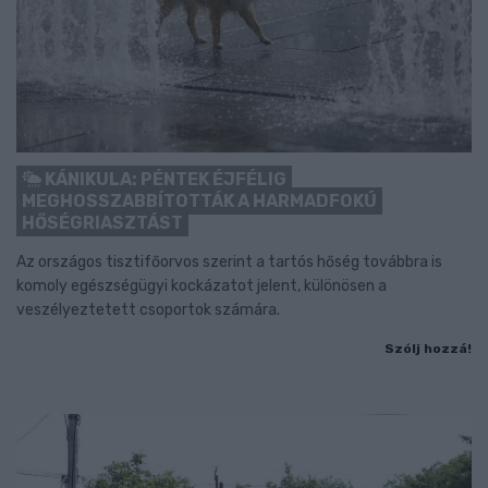
KÁNIKULA: PÉNTEK ÉJFÉLIG
MEGHOSSZABBÍTOTTÁK A HARMADFOKÚ
HŐSÉGRIASZTÁST
Az országos tisztifőorvos szerint a tartós hőség továbbra is
komoly egészségügyi kockázatot jelent, különösen a
veszélyeztetett csoportok számára.
Szólj hozzá!