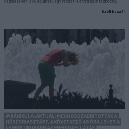
kezelésében lévő épületek egy részét is érinti az intézkedés.
Szólj hozzá!
KÁNIKULA-AKTUÁL: MEGHOSSZABBÍTOTTÁK A
HŐSÉGRIASZTÁST, A KÖVETKEZŐ 48 ÓRA LEHET A
LEGKRITIKUSABB AZ ENERGIAELLÁTÁS