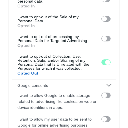
personal data.
grant or deny consent to Google and its third-party tags to
Szólj hozzá!
Opted In
use your data for below specified purposes in below Google
consent section.
I want to opt-out of the Sale of my
Personal Data.
Opted In
I want to opt-out of processing my
Personal Data for Targeted Advertising.
Opted In
I want to opt-out of Collection, Use,
Retention, Sale, and/or Sharing of my
Personal Data that Is Unrelated with the
Purposes for which it was collected.
Opted Out
Google consents
I want to allow Google to enable storage
related to advertising like cookies on web or
device identifiers in apps.
A RÓMAIAKTÓL AZ AGYAGKATONÁKIG –
TÁRLATVEZETÉSEK, WORKSHOP ÉS
I want to allow my user data to be sent to
KÖZÖNSÉGTALÁLKOZÓ VÁRJA A LÁTOGATÓKAT A
Google for online advertising purposes.
GYŐRI RÓMER MÚZEUMBAN