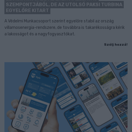
SZEMPONTJÁBÓL, DE AZ UTOLSÓ PAKSI TURBINA
EGYELŐRE KITART
A Védelmi Munkacsoport szerint egyelőre stabil az ország
villamosenergia-rendszere, de továbbra is takarékosságra kérik
a lakosságot és a nagyfogyasztókat.
Szólj hozzá!