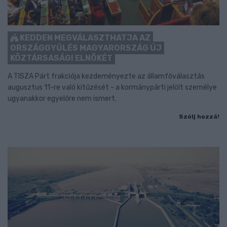
KEDDEN MEGVÁLASZTHATJA AZ
ORSZÁGGYŰLÉS MAGYARORSZÁG ÚJ
KÖZTÁRSASÁGI ELNÖKÉT
A TISZA Párt frakciója kezdeményezte az államfőválasztás
augusztus 11-re való kitűzését - a kormánypárti jelölt személye
ugyanakkor egyelőre nem ismert.
Szólj hozzá!