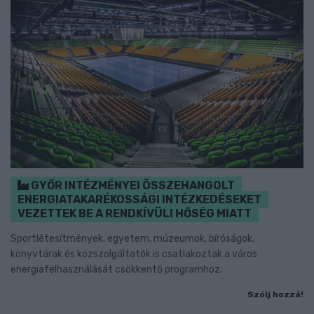
GYŐR INTÉZMÉNYEI ÖSSZEHANGOLT
ENERGIATAKARÉKOSSÁGI INTÉZKEDÉSEKET
VEZETTEK BE A RENDKÍVÜLI HŐSÉG MIATT
Sportlétesítmények, egyetem, múzeumok, bíróságok,
könyvtárak és közszolgáltatók is csatlakoztak a város
energiafelhasználását csökkentő programhoz.
Szólj hozzá!