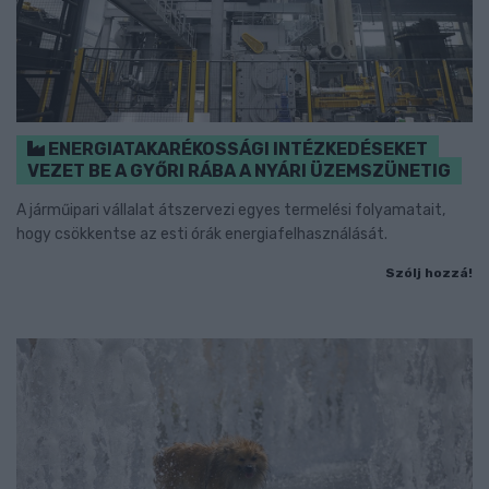
ENERGIATAKARÉKOSSÁGI INTÉZKEDÉSEKET
VEZET BE A GYŐRI RÁBA A NYÁRI ÜZEMSZÜNETIG
A járműipari vállalat átszervezi egyes termelési folyamatait,
hogy csökkentse az esti órák energiafelhasználását.
Szólj hozzá!