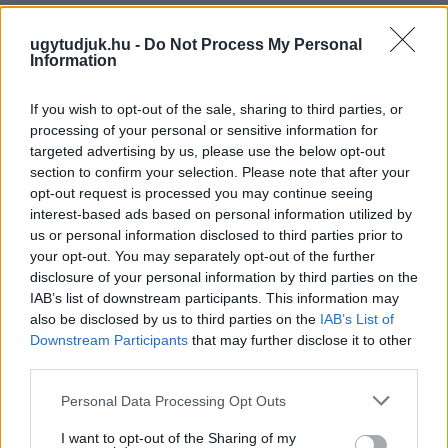
Szólj hozzá!
ugytudjuk.hu -
Do Not Process My Personal
Information
If you wish to opt-out of the sale, sharing to third parties, or
processing of your personal or sensitive information for
targeted advertising by us, please use the below opt-out
section to confirm your selection. Please note that after your
opt-out request is processed you may continue seeing
interest-based ads based on personal information utilized by
us or personal information disclosed to third parties prior to
your opt-out. You may separately opt-out of the further
disclosure of your personal information by third parties on the
IAB’s list of downstream participants. This information may
also be disclosed by us to third parties on the
IAB’s List of
Downstream Participants
that may further disclose it to other
third parties.
NŐVERŐ SZOMBATHELYI FÉRFI ELLEN EMELT
VÁDAT AZ ÜGYÉSZSÉG
Please note that this website/app uses one or more Google
Personal Data Processing Opt Outs
services and may gather and store information including but
A férfi a nyílt utcán kezdte verni áldozatát.
not limited to your visit or usage behaviour. You may click to
I want to opt-out of the Sharing of my