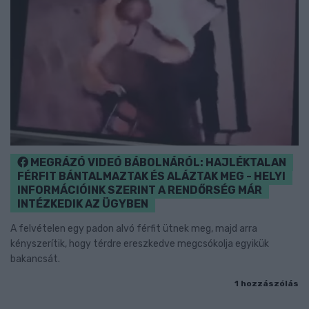
MEGRÁZÓ VIDEÓ BÁBOLNÁRÓL: HAJLÉKTALAN
FÉRFIT BÁNTALMAZTAK ÉS ALÁZTAK MEG - HELYI
INFORMÁCIÓINK SZERINT A RENDŐRSÉG MÁR
INTÉZKEDIK AZ ÜGYBEN
A felvételen egy padon alvó férfit ütnek meg, majd arra
kényszerítik, hogy térdre ereszkedve megcsókolja egyikük
bakancsát.
1 hozzászólás