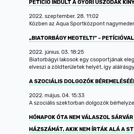
PETÍCIÓ INDULT A GYŐRI USZODÁK KI
2022. szeptember. 28. 11:02
Közben az Aqua Sportközpont nagymedenc
„BIATORBÁGY MEGTELT!” - PETÍCIÓVA
2022. június. 03. 18:25
Biatorbágyi lakosok egy csoportjának eleg
elveszi a zöldterületek helyét, így aláírás
A SZOCIÁLIS DOLGOZÓK BÉREMELÉSÉÉR
2022. május. 04. 15:33
A szociális szektorban dolgozók bérhelyzet
HÓNAPOK ÓTA NEM VÁLASZOL SÁRVÁR 
HÁZSZÁMÁT, AKIK NEM ÍRTÁK ALÁ A S