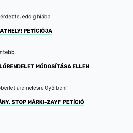
kérdezte, eddig hiába.
BATHELY! PETÍCIÓJA
entebb.
KOLÓRENDELET MÓDOSÍTÁSA ELLEN
óbérlet áremelésre Győrben!”
NY, STOP MÁRKI-ZAY!" PETÍCIÓ