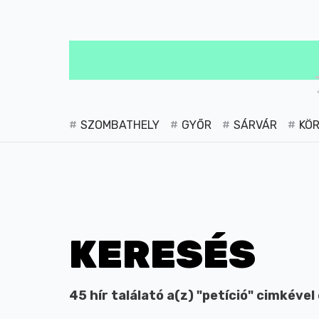
SZOMBATHELY
GYŐR
SÁRVÁR
KÖ
KERESÉS
45 hír találató a(z) "petíció" cimkével 