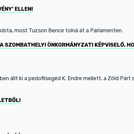
ÉNY’ ELLEN!
obta, most Tuzson Bence tolná át a Parlamenten.
EL A SZOMBATHELYI ÖNKORMÁNYZATI KÉPVISELŐ,
n állt ki a pedofilsegéd K. Endre mellett, a Zöld Párt
LETBŐL!