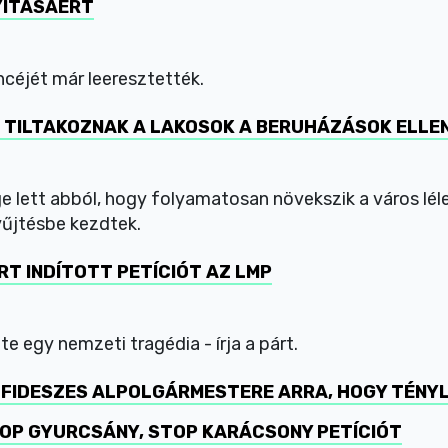
NYITÁSÁÉRT
éjét már leeresztették.
L TILTAKOZNAK A LAKOSOK A BERUHÁZÁSOK ELLE
e lett abból, hogy folyamatosan növekszik a város lé
gyűjtésbe kezdtek.
T INDÍTOTT PETÍCIÓT AZ LMP
e egy nemzeti tragédia - írja a párt.
FIDESZES ALPOLGÁRMESTERE ARRA, HOGY TÉNYL
TOP GYURCSÁNY, STOP KARÁCSONY PETÍCIÓT