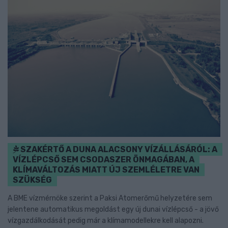
SZAKÉRTŐ A DUNA ALACSONY VÍZÁLLÁSÁRÓL: A
VÍZLÉPCSŐ SEM CSODASZER ÖNMAGÁBAN, A
KLÍMAVÁLTOZÁS MIATT ÚJ SZEMLÉLETRE VAN
SZÜKSÉG
A BME vízmérnöke szerint a Paksi Atomerőmű helyzetére sem
jelentene automatikus megoldást egy új dunai vízlépcső - a jövő
vízgazdálkodását pedig már a klímamodellekre kell alapozni.