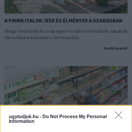
PIKNIK ITALOK: ÍZEK ÉS ÉLMÉNYEK A SZABADBAN
Ahogy tavaszodik és a nap egyre tovább marad velünk, sokaknak
támad kedve kirándulni a természetbe.
Szólj hozzá!
ugytudjuk.hu -
Do Not Process My Personal
Information