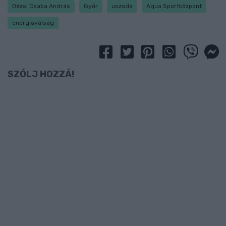
Dézsi Csaba András
Győr
uszoda
Aqua Sportközpont
energiaválság
SZÓLJ HOZZÁ!