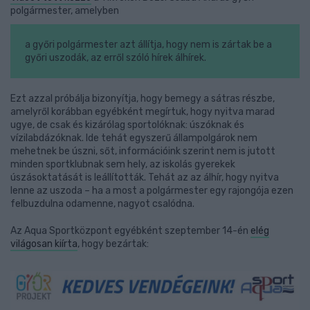
polgármester, amelyben
a győri polgármester azt állítja, hogy nem is zártak be a
győri uszodák, az erről szóló hírek álhírek.
Ezt azzal próbálja bizonyítja, hogy bemegy a sátras részbe,
amelyről korábban egyébként megírtuk, hogy nyitva marad
ugye, de csak és kizárólag sportolóknak: úszóknak és
vízilabdázóknak. Ide tehát egyszerű állampolgárok nem
mehetnek be úszni, sőt, információink szerint nem is jutott
minden sportklubnak sem hely, az iskolás gyerekek
úszásoktatását is leállították. Tehát az az álhír, hogy nyitva
lenne az uszoda – ha a most a polgármester egy rajongója ezen
felbuzdulna odamenne, nagyot csalódna.
Az Aqua Sportközpont egyébként szeptember 14-én
elég
világosan kiírta
, hogy bezártak: