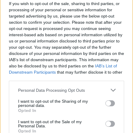
If you wish to opt-out of the sale, sharing to third parties, or
processing of your personal or sensitive information for
targeted advertising by us, please use the below opt-out
ÖRÖMHÍR: TÍZ ÉVE NEM VOLT ILYEN ALACSONY AZ
section to confirm your selection. Please note that after your
INFLÁCIÓ MAGYARORSZÁGON
opt-out request is processed you may continue seeing
interest-based ads based on personal information utilized by
Júliusban mindössze 1,2 százalékkal emelkedtek éves
us or personal information disclosed to third parties prior to
összevetésben a fogyasztói árak, miközben az élelmiszerek ára
your opt-out. You may separately opt-out of the further
már csökkent.
disclosure of your personal information by third parties on the
IAB’s list of downstream participants. This information may
Szólj hozzá!
also be disclosed by us to third parties on the
IAB’s List of
Downstream Participants
that may further disclose it to other
third parties.
Please note that this website/app uses one or more Google
Personal Data Processing Opt Outs
services and may gather and store information including but
not limited to your visit or usage behaviour. You may click to
I want to opt-out of the Sharing of my
personal data.
grant or deny consent to Google and its third-party tags to
Opted In
use your data for below specified purposes in below Google
consent section.
I want to opt-out of the Sale of my
Personal Data.
Opted In