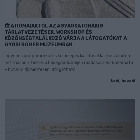
A RÓMAIAKTÓL AZ AGYAGKATONÁKIG –
TÁRLATVEZETÉSEK, WORKSHOP ÉS
KÖZÖNSÉGTALÁLKOZÓ VÁRJA A LÁTOGATÓKAT A
GYŐRI RÓMER MÚZEUMBAN
Ingyenes programokkal és különleges kiállításokkal készülnek a
hét második felére, a hőségriadó idején ráadásul a Várkazamata
– Kőtár is díjmentesen látogatható.
Szólj hozzá!