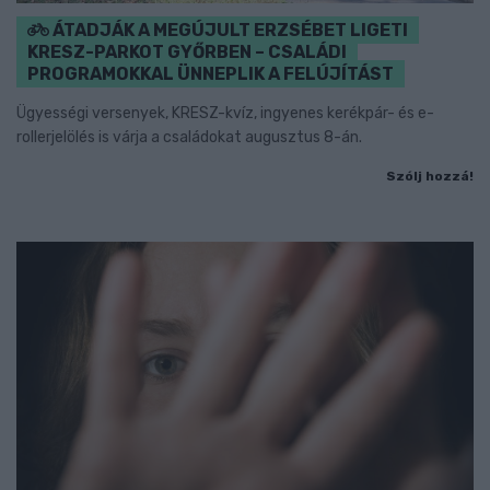
ÁTADJÁK A MEGÚJULT ERZSÉBET LIGETI
KRESZ-PARKOT GYŐRBEN – CSALÁDI
PROGRAMOKKAL ÜNNEPLIK A FELÚJÍTÁST
Ügyességi versenyek, KRESZ-kvíz, ingyenes kerékpár- és e-
rollerjelölés is várja a családokat augusztus 8-án.
Szólj hozzá!