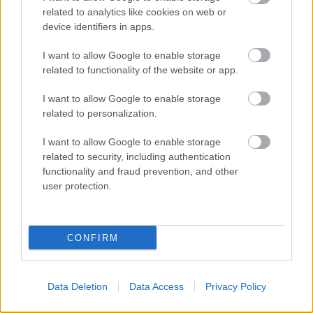
related to analytics like cookies on web or
device identifiers in apps.
I want to allow Google to enable storage
related to functionality of the website or app.
I want to allow Google to enable storage
related to personalization.
ENERGIATAKARÉKOSSÁG: KORÁBBAN KEZDŐDIK
I want to allow Google to enable storage
A GYŐRI AUDI ETO KC PÉNTEKI FELKÉSZÜLÉSI
related to security, including authentication
MÉRKŐZÉSE
functionality and fraud prevention, and other
Az energiaellátás tehermentesítése érdekében másfél órával
user protection.
előrébb hozták a Brest Bretagne Handball elleni találkozó
kezdését.
CONFIRM
1 hozzászólás
Data Deletion
Data Access
Privacy Policy