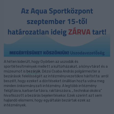
A héten kiderült, hogy Győrben az uszodák és
sportlétesítmények mellett a kultúrházakat, a könyvtárat és a
múzeumot is
bezárják
. Dézsi Csaba András polgármester a
bezárások felelősségét az intézményvezetőkre hárította: arról
beszélt, hogy ezeket a döntéseket önállóan hozta volna meg
minden önkormányzati intézmény. A legtöbb intézmény
felújításra, karbantartásra, raktározásra, „technikai okokra”
hivatkozott a bezárás bejelentésekor. Ezek szerint azt sem
hajlandó elismerni, hogy egyáltalán bezártak ezek az
intézmények.