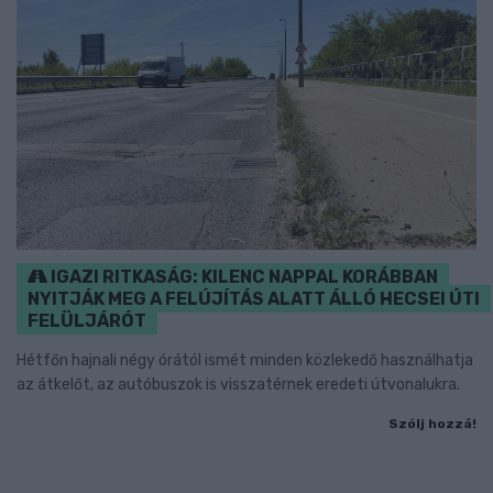
IGAZI RITKASÁG: KILENC NAPPAL KORÁBBAN
NYITJÁK MEG A FELÚJÍTÁS ALATT ÁLLÓ HECSEI ÚTI
FELÜLJÁRÓT
Hétfőn hajnali négy órától ismét minden közlekedő használhatja
az átkelőt, az autóbuszok is visszatérnek eredeti útvonalukra.
Szólj hozzá!