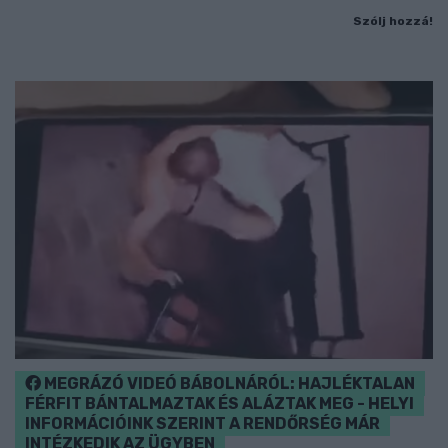
Szólj hozzá!
MEGRÁZÓ VIDEÓ BÁBOLNÁRÓL: HAJLÉKTALAN
FÉRFIT BÁNTALMAZTAK ÉS ALÁZTAK MEG - HELYI
INFORMÁCIÓINK SZERINT A RENDŐRSÉG MÁR
INTÉZKEDIK AZ ÜGYBEN