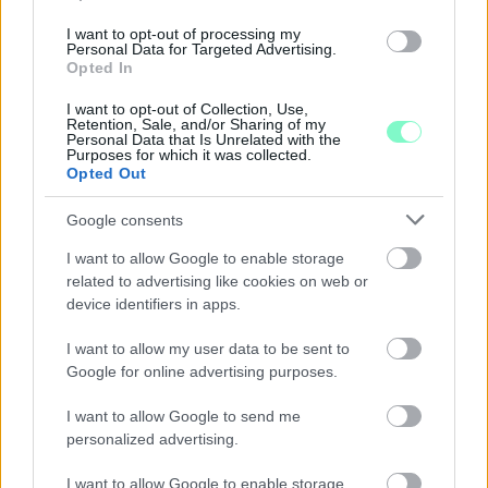
I want to opt-out of processing my
Personal Data for Targeted Advertising.
Opted In
I want to opt-out of Collection, Use,
Retention, Sale, and/or Sharing of my
A BAROKK ÖSSZES ÁRNYALATA ÉS MÉG EGY SOR
Personal Data that Is Unrelated with the
KIVÁLÓ PROGRAM VÁR MINDENKIT EZEN A HÉTVÉGÉN
Purposes for which it was collected.
GYŐRBEN
Opted Out
Középpontban a hagyományőrzés, de lesz Pogány Induló és
Google consents
Majka koncert, jóga szeánsz, “borhajózás” és egy csomó minden
más.
I want to allow Google to enable storage
related to advertising like cookies on web or
Szólj hozzá!
device identifiers in apps.
I want to allow my user data to be sent to
Google for online advertising purposes.
I want to allow Google to send me
personalized advertising.
I want to allow Google to enable storage