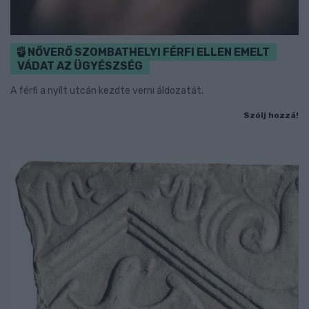
NŐVERŐ SZOMBATHELYI FÉRFI ELLEN EMELT
VÁDAT AZ ÜGYÉSZSÉG
A férfi a nyílt utcán kezdte verni áldozatát.
Szólj hozzá!