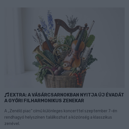
EXTRA: A VÁSÁRCSARNOKBAN NYITJA ÚJ ÉVADÁT
A GYŐRI FILHARMONIKUS ZENEKAR
A „Zenélő piac” című különleges koncerttel szeptember 7-én
rendhagyó helyszínen találkozhat a közönség a klasszikus
zenével.