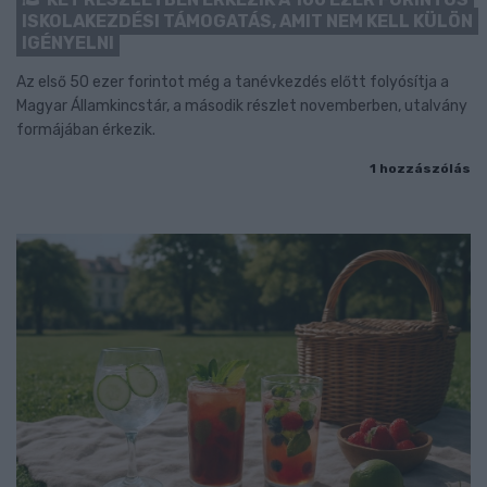
ISKOLAKEZDÉSI TÁMOGATÁS, AMIT NEM KELL KÜLÖN
IGÉNYELNI
Az első 50 ezer forintot még a tanévkezdés előtt folyósítja a
Magyar Államkincstár, a második részlet novemberben, utalvány
formájában érkezik.
1 hozzászólás