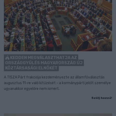
KEDDEN MEGVÁLASZTHATJA AZ
ORSZÁGGYŰLÉS MAGYARORSZÁG ÚJ
KÖZTÁRSASÁGI ELNÖKÉT
A TISZA Párt frakciója kezdeményezte az államfőválasztás
augusztus 11-re való kitűzését - a kormánypárti jelölt személye
ugyanakkor egyelőre nem ismert.
Szólj hozzá!