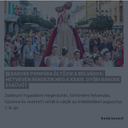
BAROKK POMPÁBA ÖLTÖZIK A BELVÁROS:
HÉTVÉGÉN RENDEZIK MEG A XXXIII. GYŐRI BAROKK
ESKÜVŐT
Jubileumi fogadalom megerősítés, történelmi felvonulás,
tűzshow és vezetett séták is várják az érdeklődőket augusztus
7–8-án.
Szólj hozzá!