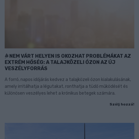
NEM VÁRT HELYEN IS OKOZHAT PROBLÉMÁKAT AZ
EXTRÉM HŐSÉG: A TALAJKÖZELI ÓZON AZ ÚJ
VESZÉLYFORRÁS
A forró, napos időjárás kedvez a talajközeli ózon kialakulásának,
amely irritálhatja a légutakat, ronthatja a tüdő működését és
különösen veszélyes lehet a krónikus betegek számára.
Szólj hozzá!