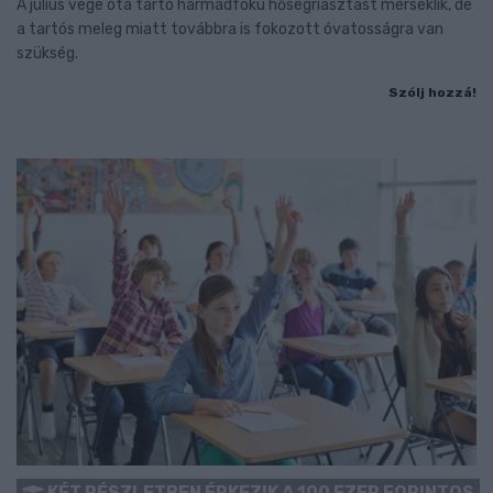
A július vége óta tartó harmadfokú hőségriasztást mérséklik, de
a tartós meleg miatt továbbra is fokozott óvatosságra van
szükség.
Szólj hozzá!
KÉT RÉSZLETBEN ÉRKEZIK A 100 EZER FORINTOS