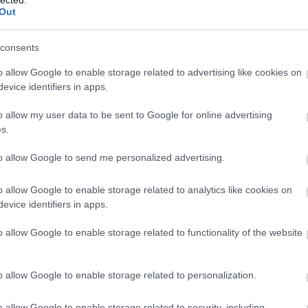
olt, míg a Lázár-Rogán "párharcé" a 2014-2018
Out
consents
en üzenetet hordoz magában, és legfőképp,
o allow Google to enable storage related to advertising like cookies on
rnak?
evice identifiers in apps.
ztott maga köré, amely a "személyt a
o allow my user data to be sent to Google for online advertising
 viszonyrendszere okán - hiszen a kormányfő
s.
rmadvonalbeli politikusokról van szó -
to allow Google to send me personalized advertising.
elnök központi stratégiaalkotási és
ötti koordináció jelentőségét.
o allow Google to enable storage related to analytics like cookies on
evice identifiers in apps.
a megváltozott külpolitikai helyzettel
o allow Google to enable storage related to functionality of the website
n, hogy Szijjártó Péter a szoros orosz
árgyalópartner a nyugati relációban.
o allow Google to enable storage related to personalization.
rőfejlesztési és a gazdasági egyensúly
o allow Google to enable storage related to security, including