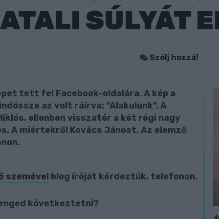
TALI SÚLYÁT E
Szólj hozzá!
pet tett fel Facebook-oldalára. A kép a
ndössze az volt ráírva: "Alakulunk". A
klós, ellenben visszatér a két régi nagy
nos. A miértekről Kovács Jánost, Az elemző
onon.
ő szemével
blog íróját kérdeztük, telefonon.
 enged következtetni?