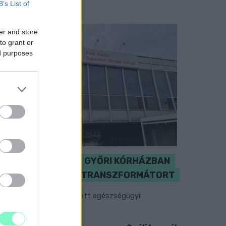
B’s List of
er and store
to grant or
ed purposes
KICSERÉLTÉK A GYŐRI KÓRHÁZBAN
MEGHIBÁSODOTT TRANSZFORMÁTORT
egkezdték az elhalasztott egészségügyi
llátásokat.