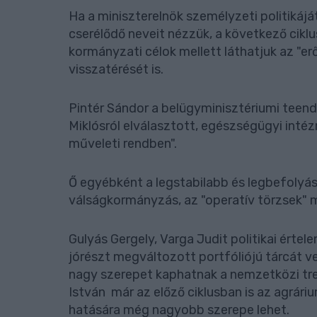
Ha a miniszterelnök személyzeti politikáj
cserélődő neveit nézzük, a következő ciklus 
kormányzati célok mellett láthatjuk az "e
visszatérését is.
Pintér Sándor a belügyminisztériumi teendő
Miklósról elválasztott, egészségügyi inté
műveleti rendben".
Ő egyébként a legstabilabb és legbefolyás
válságkormányzás, az "operatív törzsek" 
Gulyás Gergely, Varga Judit politikai érte
jórészt megváltozott portfóliójú tárcát v
nagy szerepet kaphatnak a nemzetközi tre
István már az előző ciklusban is az agrári
hatására még nagyobb szerepe lehet.