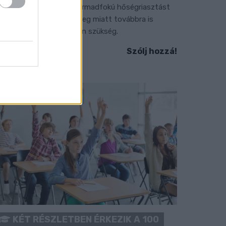
 július vége óta tartó harmadfokú hőségriasztást
érséklik, de a tartós meleg miatt továbbra is
okozott óvatosságra van szükség.
Szólj hozzá!
KÉT RÉSZLETBEN ÉRKEZIK A 100