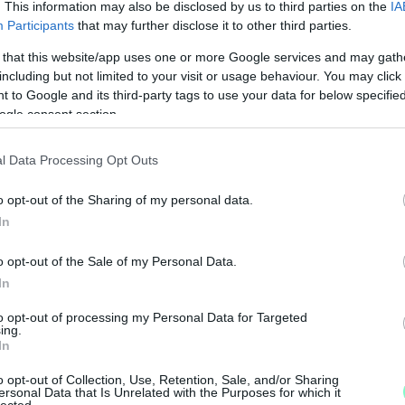
. This information may also be disclosed by us to third parties on the
IA
Participants
that may further disclose it to other third parties.
 that this website/app uses one or more Google services and may gath
including but not limited to your visit or usage behaviour. You may click 
 to Google and its third-party tags to use your data for below specifi
ien Cher
ogle consent section.
éleményben a két nagy visszatérő, Lázár
l Data Processing Opt Outs
se keltette a legnagyobb visszhangot. Mi az
o opt-out of the Sharing of my personal data.
In
ást a kormány belső hatalmi képletében az
o opt-out of the Sale of my Personal Data.
s Tibor visszatérése jelentheti - különösen a
In
to opt-out of processing my Personal Data for Targeted
ing.
a harmadik Orbán-kormány alatt töltött be
In
M
s Tibor uniós biztosi kinevezéséig, ugyanakkor a
e
o opt-out of Collection, Use, Retention, Sale, and/or Sharing
versenyeztetésként értékelték a szereplők -
ersonal Data that Is Unrelated with the Purposes for which it
lected.