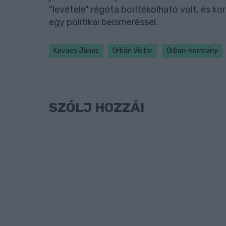
"levétele" régóta borítékolható volt, és ko
egy politikai beismeréssel.
Kovács János
Orbán Viktor
Orbán-kormány
SZÓLJ HOZZÁ!