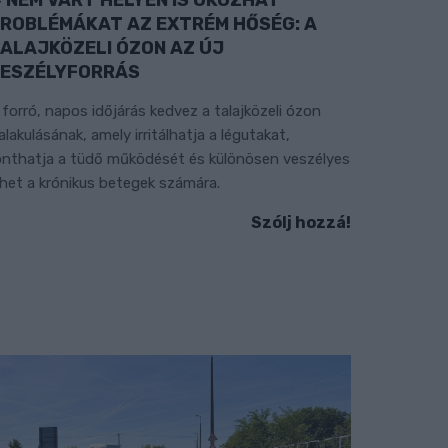
ROBLÉMÁKAT AZ EXTRÉM HŐSÉG: A
ALAJKÖZELI ÓZON AZ ÚJ
ESZÉLYFORRÁS
 forró, napos időjárás kedvez a talajközeli ózon
ialakulásának, amely irritálhatja a légutakat,
onthatja a tüdő működését és különösen veszélyes
ehet a krónikus betegek számára.
Szólj hozzá!