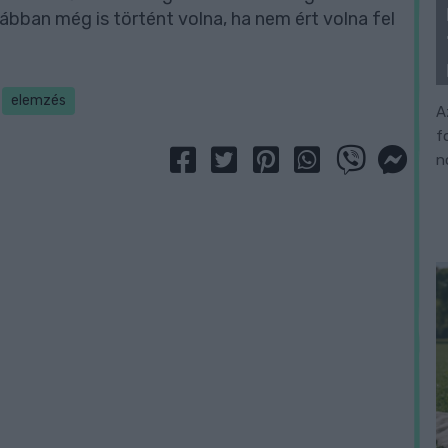
rábban még is történt volna, ha nem ért volna fel
elemzés
A
f
n