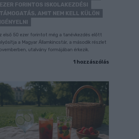
EZER FORINTOS ISKOLAKEZDÉSI
TÁMOGATÁS, AMIT NEM KELL KÜLÖN
IGÉNYELNI
z első 50 ezer forintot még a tanévkezdés előtt
olyósítja a Magyar Államkincstár, a második részlet
ovemberben, utalvány formájában érkezik.
1 hozzászólás