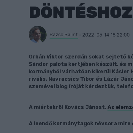
DÖNTÉSHOZA
Bazsó Bálint
2022-05-14 18:22:00
Orbán Viktor szerdán sokat sejtető ké
Sándor palota kertjében készült, és mi
kormányból várhatóan kikerül Kásler Mi
rivális, Navracsics Tibor és Lázár Já
szemével blog íróját kérdeztük, telef
A miértekről Kovács Jánost,
Az elemz
A leendő kormánytagok névsora mire