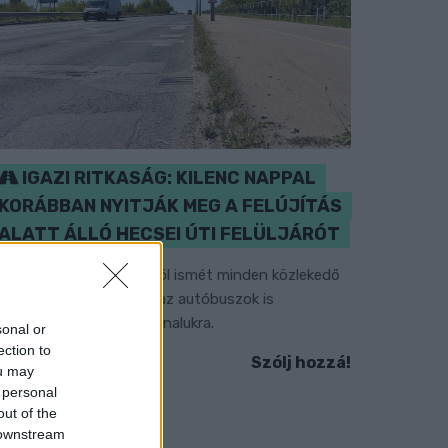
IGAZI RITKASÁG: KILENC NAPPAL
KORÁBBAN NYITJÁK MEG A FELÚJÍTÁS
ALATT ÁLLÓ HECSEI ÚTI FELÜLJÁRÓT
étfőn hajnali négy órától ismét minden közlekedő
asználhatja az átkelőt, az autóbuszok is
isszatérnek eredeti útvonalukra.
sonal or
ection to
Szólj hozzá!
ou may
 personal
out of the
 downstream