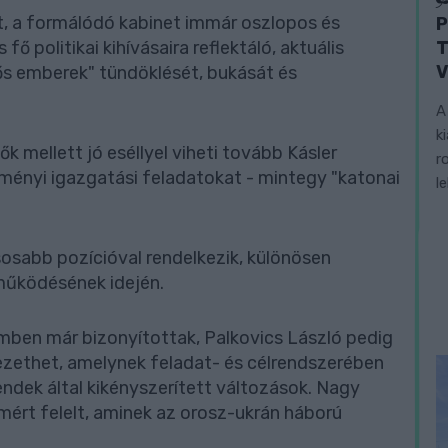
át, a formálódó kabinet immár oszlopos és
P
T
fő politikai kihívásaira reflektáló, aktuális
V
rős emberek" tündöklését, bukását és
A
k
k mellett jó eséllyel viheti tovább Kásler
r
zményi igazgatási feladatokat - mintegy "katonai
l
osabb pozícióval rendelkezik, különösen
működésének idején.
lemben már bizonyítottak, Palkovics László pedig
ezethet, amelynek feladat- és célrendszerében
ndek által kikényszerített változások. Nagy
umért felelt, aminek az orosz-ukrán háború