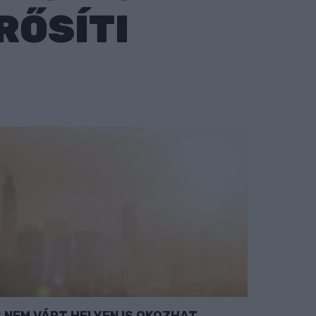
RŐSÍTI
NEM VÁRT HELYEN IS OKOZHAT