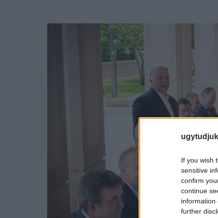
ugytudjuk
If you wish 
sensitive in
confirm you
continue se
information 
further disc