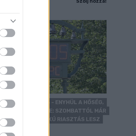
Szólj hozzá!
KÁNIKULA 2026 - ENYHÜL A HŐSÉG,
DE MÉG NINCS VÉGE: SZOMBATTÓL MÁR
“CSAK” MÁSODFOKÚ RIASZTÁS LESZ
ÉRVÉNYBEN