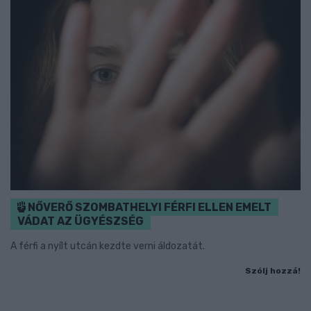
NŐVERŐ SZOMBATHELYI FÉRFI ELLEN EMELT
VÁDAT AZ ÜGYÉSZSÉG
A férfi a nyílt utcán kezdte verni áldozatát.
Szólj hozzá!