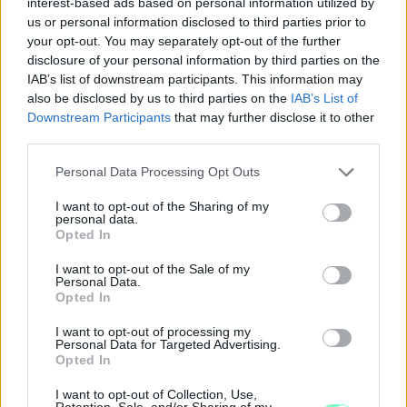
interest-based ads based on personal information utilized by
us or personal information disclosed to third parties prior to
your opt-out. You may separately opt-out of the further
disclosure of your personal information by third parties on the
IAB’s list of downstream participants. This information may
also be disclosed by us to third parties on the
IAB’s List of
Downstream Participants
that may further disclose it to other
KICSERÉLTÉK A GYŐRI KÓRHÁZBAN
third parties.
MEGHIBÁSODOTT TRANSZFORMÁTORT
Please note that this website/app uses one or more Google
Personal Data Processing Opt Outs
Megkezdték az elhalasztott egészségügyi ellátásokat.
services and may gather and store information including but
not limited to your visit or usage behaviour. You may click to
I want to opt-out of the Sharing of my
Szólj hozzá!
personal data.
grant or deny consent to Google and its third-party tags to
Opted In
use your data for below specified purposes in below Google
consent section.
I want to opt-out of the Sale of my
Personal Data.
Opted In
I want to opt-out of processing my
Personal Data for Targeted Advertising.
Opted In
I want to opt-out of Collection, Use,
Retention, Sale, and/or Sharing of my