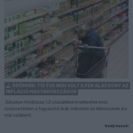
ÖRÖMHÍR: TÍZ ÉVE NEM VOLT ILYEN ALACSONY AZ
INFLÁCIÓ MAGYARORSZÁGON
Júliusban mindössze 1,2 százalékkal emelkedtek éves
összevetésben a fogyasztói árak, miközben az élelmiszerek ára
már csökkent.
Szólj hozzá!