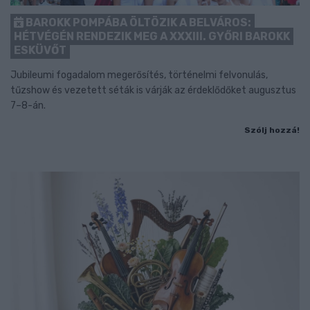
BAROKK POMPÁBA ÖLTÖZIK A BELVÁROS:
HÉTVÉGÉN RENDEZIK MEG A XXXIII. GYŐRI BAROKK
ESKÜVŐT
Jubileumi fogadalom megerősítés, történelmi felvonulás,
tűzshow és vezetett séták is várják az érdeklődőket augusztus
7–8-án.
Szólj hozzá!