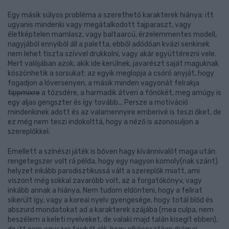
Egy másik súlyos probléma a szerethető karakterek hiánya: itt
ugyanis mindenki vagy megátalkodott tajparaszt, vagy
életképtelen mamlasz, vagy baltaarcú, érzelemmentes modell,
nagyjából ennyiből áll a paletta, ebből adódóan kvázi senkinek
nem lehet tiszta szívvel drukkolni, vagy akár együttérezni vele.
Mert valójában azok, akik ide kerülnek, javarészt saját maguknak
köszönhetik a sorsukat: az egyik meglopja a csóró anyját, hogy
fogadjon a lóversenyen, a másik minden vagyonát felrakja
tippmixre
a tőzsdére, a harmadik átveri a főnökét, meg amúgy is
egy aljas gengszter és így tovább... Persze a motiváció
mindenkinek adott és az valamennyire emberivé is teszi őket, de
ez még nem teszi indokolttá, hogy a néző is azonosuljon a
szereplőkkel.
Emellett a színészi játék is bőven hagy kívánnivalót maga után:
rengetegszer volt rá példa, hogy egy nagyon komoly(nak szánt)
helyzet inkább parodisztikussá vált a szereplők miatt, ami
viszont még sokkal zavaróbb volt, az a forgatókönyv, vagy
inkább annak a hiánya. Nem tudom eldönteni, hogy a felirat
sikerült így, vagy a koreai nyelv gyengesége, hogy totál blőd és
abszurd mondatokat ad a karakterek szájába (mea culpa, nem
beszélem a keleti nyelveket, de valaki majd talán kisegít ebben),