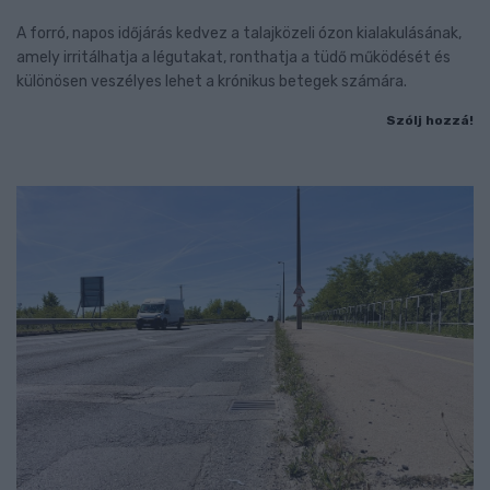
A forró, napos időjárás kedvez a talajközeli ózon kialakulásának,
amely irritálhatja a légutakat, ronthatja a tüdő működését és
különösen veszélyes lehet a krónikus betegek számára.
Szólj hozzá!