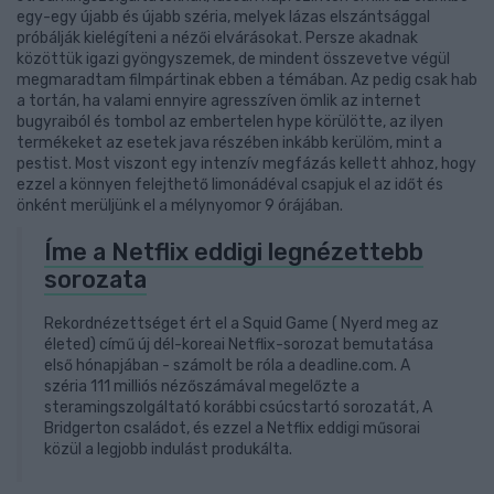
egy-egy újabb és újabb széria, melyek lázas elszántsággal
próbálják kielégíteni a nézői elvárásokat. Persze akadnak
közöttük igazi gyöngyszemek, de mindent összevetve végül
megmaradtam filmpártinak ebben a témában. Az pedig csak hab
a tortán, ha valami ennyire agresszíven ömlik az internet
bugyraiból és tombol az embertelen hype körülötte, az ilyen
termékeket az esetek java részében inkább kerülöm, mint a
pestist. Most viszont egy intenzív megfázás kellett ahhoz, hogy
ezzel a könnyen felejthető limonádéval csapjuk el az időt és
önként merüljünk el a mélynyomor 9 órájában.
Íme a Netflix eddigi legnézettebb
sorozata
Rekordnézettséget ért el a Squid Game ( Nyerd meg az
életed) című új dél-koreai Netflix-sorozat bemutatása
első hónapjában - számolt be róla a deadline.com. A
széria 111 milliós nézőszámával megelőzte a
steramingszolgáltató korábbi csúcstartó sorozatát, A
Bridgerton családot, és ezzel a Netflix eddigi műsorai
közül a legjobb indulást produkálta.