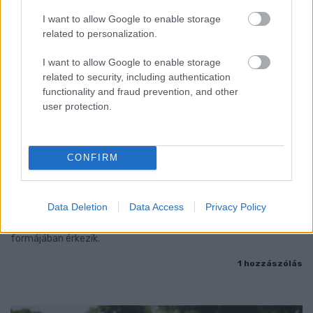
I want to allow Google to enable storage
related to personalization.
I want to allow Google to enable storage
related to security, including authentication
functionality and fraud prevention, and other
user protection.
KÉT RÉSZLETBEN ÉRKEZIK A 100 EZER FORINTOS
CONFIRM
ISKOLAKEZDÉSI TÁMOGATÁS, AMIT NEM KELL KÜLÖN
IGÉNYELNI
Data Deletion
Data Access
Privacy Policy
Az első 50 ezer forintot még a tanévkezdés előtt folyósítja a
Magyar Államkincstár, a második részlet novemberben, utalvány
formájában érkezik.
1 hozzászólás