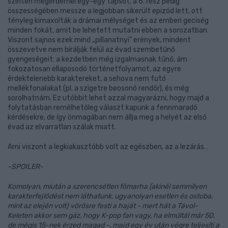
szintén megérdemel egy-egy tapsot, a 6. rész pedig
összességében messze a legjobban sikerült epizód lett, ott
tényleg kimaxolták a drámai mélységet és az emberi geciség
minden fokát, amit be lehetett mutatni ebben a sorozatban.
Viszont sajnos ezek mind „pillanatnyi" erények, mindent
összevetve nem bírálják felül az évad szembetűnő
gyengeségeit: a kezdetben még izgalmasnak tűnő, ám
fokozatosan ellaposodó történetfolyamot, az egyre
érdektelenebb karaktereket, a sehova nem futó
mellékfonalakat (pl. a szigetre beosonó rendőr), és még
sorolhatnám. Ez utóbbit lehet azzal magyarázni, hogy majd a
folytatásban remélhetőleg választ kapunk a fennmaradó
kérdésekre, de így önmagában nem állja meg a helyét az első
évad az elvarratlan szálak miatt.
Ami viszont a legkiakasztóbb volt az egészben, az a lezárás…
-SPOILER-
Komolyan, miután a szerencsétlen főmarha (akinél semmilyen
karakterfejlődést nem láthatunk, ugyanolyan esetlen és ostoba,
mint az elején volt) vörösre festi a haját - mert hát a Távol-
Keleten akkor sem gáz, hogy K-pop fan vagy, ha elmúltál már 50,
de mégis 15-nek érzed magad -, majd egy év után végre teljesíti a