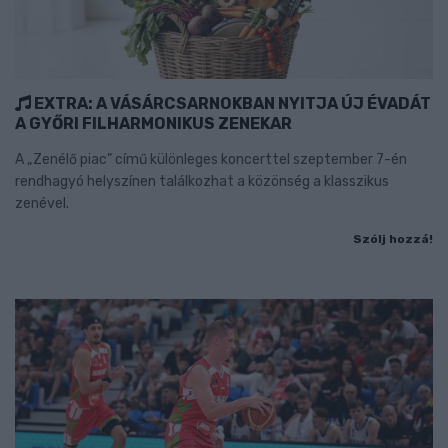
EXTRA: A VÁSÁRCSARNOKBAN NYITJA ÚJ ÉVADÁT
A GYŐRI FILHARMONIKUS ZENEKAR
A „Zenélő piac” című különleges koncerttel szeptember 7-én
rendhagyó helyszínen találkozhat a közönség a klasszikus
zenével.
Szólj hozzá!