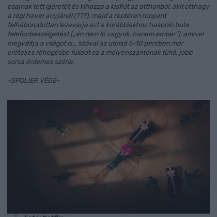
csajnak tett ígéretét és kihozza a kisfiút az otthonból, akit otthagy
a régi haver anyjánál (???), majd a reptéren roppant
felháborodottan lezavarja azt a korábbiakhoz hasonló buta
telefonbeszélgetést („én nem ló vagyok, hanem ember"), amivel
megváltja a világot is… szóval az utolsó 5-10 percben már
erőteljes röhögésbe fulladt ez a mélyenszántónak tűnő, jobb
sorsa érdemes széria.
-SPOLIER VÉGE-