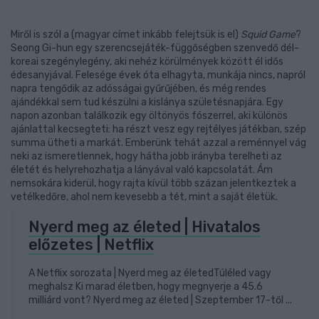
Miről is szól a (magyar címet inkább felejtsük is el)
Squid Game
?
Seong Gi-hun egy szerencsejáték-függőségben szenvedő dél-
koreai szegénylegény, aki nehéz körülmények között él idős
édesanyjával. Felesége évek óta elhagyta, munkája nincs, napról
napra tengődik az adósságai gyűrűjében, és még rendes
ajándékkal sem tud készülni a kislánya születésnapjára. Egy
napon azonban találkozik egy öltönyös fószerrel, aki különös
ajánlattal kecsegteti: ha részt vesz egy rejtélyes játékban, szép
summa ütheti a markát. Emberünk tehát azzal a reménnyel vág
neki az ismeretlennek, hogy hátha jobb irányba terelheti az
életét és helyrehozhatja a lányával való kapcsolatát. Ám
nemsokára kiderül, hogy rajta kívül több százan jelentkeztek a
vetélkedőre, ahol nem kevesebb a tét, mint a saját életük.
Nyerd meg az életed | Hivatalos
előzetes | Netflix
A Netflix sorozata | Nyerd meg az életedTúléled vagy
meghalsz Ki marad életben, hogy megnyerje a 45.6
milliárd vont? Nyerd meg az életed | Szeptember 17-től ...