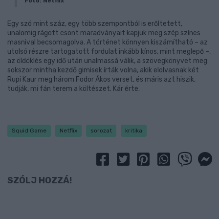
Fotó: Netflix
Egy szó mint száz, egy több szempontból is erőltetett,
unalomig rágott csont maradványait kapjuk meg szép színes
masnival becsomagolva. A történet könnyen kiszámítható – az
utolsó részre tartogatott fordulat inkább kínos, mint meglepő –,
az öldöklés egy idő után unalmassá válik, a szövegkönyvet meg
sokszor mintha kezdő gimisek írták volna, akik elolvasnak két
Rupi Kaur meg három Fodor Ákos verset, és máris azt hiszik,
tudják, mi fán terem a költészet. Kár érte.
Squid Game
Netflix
sorozat
kritika
SZÓLJ HOZZÁ!