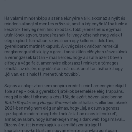
Ha valami mindenképp a széria előnyére válik, akkor az a nyílt és
minden sallangtól mentes erőszak, amit a képenyőn láthatunk: a
készítők tényleg nem finomkodtak, több jelenetnél is egymás
után lőnek agyon, trancsíroznak fel vagy késelnek meg valakit
elég explicit formában, szóval nem egy kellemes délutáni,
gyerekbarát matinét kapunk. A kivégzések valóban remekül
megkoreografáltak, így a gore-fanok külön előnyben részesülnek
a vérengzések láttán – más kérdés, hogy a szufla azért bőven
elfogy a vége felé, amennyire elborzaszt minket a tömeges
elhullás az elején, egy idő után már csak unottan ásítunk, hogy
„jól van, ez is halott, mehetünk tovább".
Sajnos az alapsztori sem annyira eredeti, mint amennyire elájult
tőle a nép – oké, a gyerekkori játékok beemelése elég frappáns,
meg jól is oldották meg a készítők, de azért bőven akad benne
Battle Royale
meg
Hunger Games
-féle áthallás –, ellenben akinek
2021-ben még nem elég unalmas, hogy „jaj, a csúnya gonosz
gazdagok mindent megtehetnek ártatlan nincstelenekkel”,
annak javaslom, hogy ismerkedjen meg a dark web fogalmával…
Bizony ám, itt is megkapjuk a kismilliószor átrágott
kapitalizmus-kritikát, ami ugyan eleinte aránylag pontosan