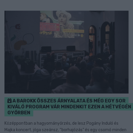
A BAROKK ÖSSZES ÁRNYALATA ÉS MÉG EGY SOR
KIVÁLÓ PROGRAM VÁR MINDENKIT EZEN A HÉTVÉGÉN
GYŐRBEN
Középpontban a hagyományőrzés, de lesz Pogány Induló és
Majka koncert, jóga szeánsz, “borhajózás” és egy csomó minden