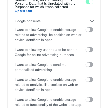
Personal Data that Is Unrelated with the
Purposes for which it was collected.
Opted Out
Google consents
I want to allow Google to enable storage
related to advertising like cookies on web or
KÁNIKULA 2026 - ENYHÜL A HŐSÉG, DE MÉG
device identifiers in apps.
NINCS VÉGE: SZOMBATTÓL MÁR “CSAK”
MÁSODFOKÚ RIASZTÁS LESZ ÉRVÉNYBEN
I want to allow my user data to be sent to
Google for online advertising purposes.
A július vége óta tartó harmadfokú hőségriasztást mérséklik, de
a tartós meleg miatt továbbra is fokozott óvatosságra van
I want to allow Google to send me
szükség.
personalized advertising.
Szólj hozzá!
I want to allow Google to enable storage
related to analytics like cookies on web or
device identifiers in apps.
I want to allow Google to enable storage
related to functionality of the website or app.