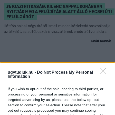
IGAZI RITKASÁG: KILENC NAPPAL KORÁBBAN
NYITJÁK MEG A FELÚJÍTÁS ALATT ÁLLÓ HECSEI ÚTI
FELÜLJÁRÓT
Hétfőn hajnali négy órától ismét minden közlekedő használhatja
az átkelőt, az autóbuszok is visszatérnek eredeti útvonalukra.
Szólj hozzá!
ugytudjuk.hu -
Do Not Process My Personal
Information
If you wish to opt-out of the sale, sharing to third parties, or
processing of your personal or sensitive information for
targeted advertising by us, please use the below opt-out
section to confirm your selection. Please note that after your
opt-out request is processed you may continue seeing