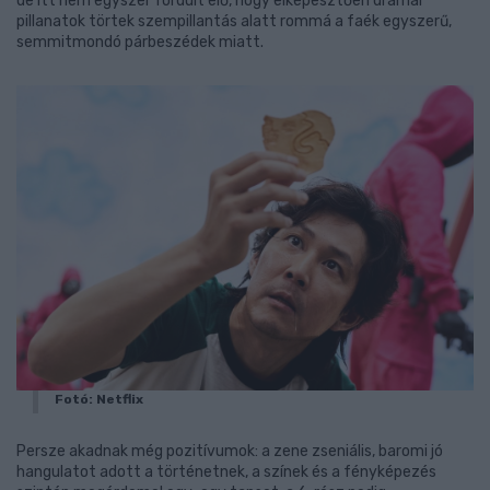
de itt nem egyszer fordult elő, hogy elképesztően drámai
pillanatok törtek szempillantás alatt rommá a faék egyszerű,
semmitmondó párbeszédek miatt.
Fotó: Netflix
Persze akadnak még pozitívumok: a zene zseniális, baromi jó
hangulatot adott a történetnek, a színek és a fényképezés