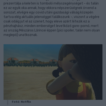
prezentálja a keleten is tomboló mélyszegénységet – és talán
ez az egyik oka annak, hogy ekkora népszerűségnek örvend a
sorozat, elvégre egy covid utáni gazdasági válság közepén
tartva elég aktuális jelenséggel találkozunk –, viszont a végére
csak odáig jut el az üzenet, hogy eleve azért létezik ez a
pénzhajhász, minden emberséget levetkőző gore-pornó, mert
az ország Mészáros Lőrincei éppen (pici spoiler, talán nem olyan
meglepő) unatkoznak.
Fotó: Netflix