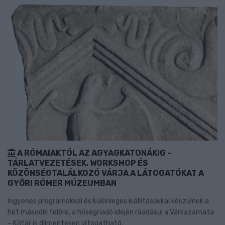
A RÓMAIAKTÓL AZ AGYAGKATONÁKIG –
TÁRLATVEZETÉSEK, WORKSHOP ÉS
KÖZÖNSÉGTALÁLKOZÓ VÁRJA A LÁTOGATÓKAT A
GYŐRI RÓMER MÚZEUMBAN
Ingyenes programokkal és különleges kiállításokkal készülnek a
hét második felére, a hőségriadó idején ráadásul a Várkazamata
– Kőtár is díjmentesen látogatható.