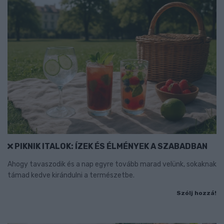
PIKNIK ITALOK: ÍZEK ÉS ÉLMÉNYEK A SZABADBAN
Ahogy tavaszodik és a nap egyre tovább marad velünk, sokaknak
támad kedve kirándulni a természetbe.
Szólj hozzá!