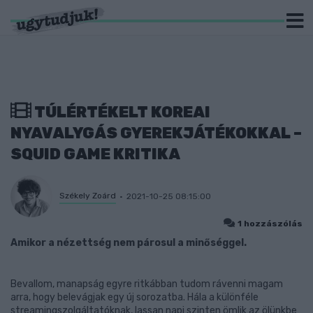
TÚLÉRTÉKELT KOREAI
NYAVALYGÁS GYEREKJÁTÉKOKKAL –
SQUID GAME KRITIKA
Székely Zoárd
2021-10-25 08:15:00
1 hozzászólás
Amikor a nézettség nem párosul a minőséggel.
Bevallom, manapság egyre ritkábban tudom rávenni magam
arra, hogy belevágjak egy új sorozatba. Hála a különféle
streamingszolgáltatóknak, lassan napi szinten ömlik az ölünkbe