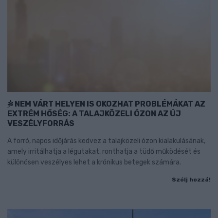
NEM VÁRT HELYEN IS OKOZHAT PROBLÉMÁKAT AZ
EXTRÉM HŐSÉG: A TALAJKÖZELI ÓZON AZ ÚJ
VESZÉLYFORRÁS
A forró, napos időjárás kedvez a talajközeli ózon kialakulásának,
amely irritálhatja a légutakat, ronthatja a tüdő működését és
különösen veszélyes lehet a krónikus betegek számára.
Szólj hozzá!