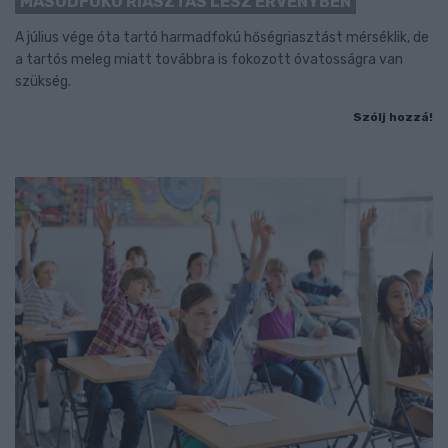
MÁSODFOKÚ RIASZTÁS LESZ ÉRVÉNYBEN
A július vége óta tartó harmadfokú hőségriasztást mérséklik, de
a tartós meleg miatt továbbra is fokozott óvatosságra van
szükség.
Szólj hozzá!