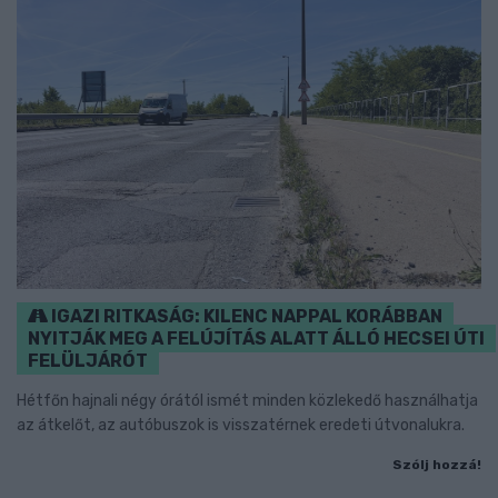
IGAZI RITKASÁG: KILENC NAPPAL KORÁBBAN
NYITJÁK MEG A FELÚJÍTÁS ALATT ÁLLÓ HECSEI ÚTI
FELÜLJÁRÓT
Hétfőn hajnali négy órától ismét minden közlekedő használhatja
az átkelőt, az autóbuszok is visszatérnek eredeti útvonalukra.
Szólj hozzá!