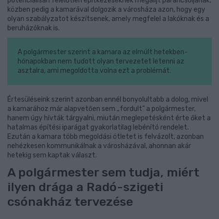
potenciálisan felelőtlen építkezéseknek megálljt parancsoljanak,
közben pedig a kamarával dolgozik a városháza azon, hogy egy
olyan szabályzatot készítsenek, amely megfelel a lakóknak és a
beruházóknak is.
A polgármester szerint a kamara az elmúlt hetekben-
hónapokban nem tudott olyan tervezetet letenni az
asztalra, ami megoldotta volna ezt a problémát.
Értesüléseink szerint azonban ennél bonyolultabb a dolog, mivel
a kamarához már alapvetően sem „fordult” a polgármester,
hanem úgy hívták tárgyalni, miután meglepetésként érte őket a
hatalmas építési iparágat gyakorlatilag lebénító rendelet.
Ezután a kamara több megoldási ötletet is felvázolt, azonban
nehézkesen kommunikálnak a városházával, ahonnan akár
hetekig sem kaptak választ.
A polgármester sem tudja, miért
ilyen drága a Radó-szigeti
csónakház tervezése