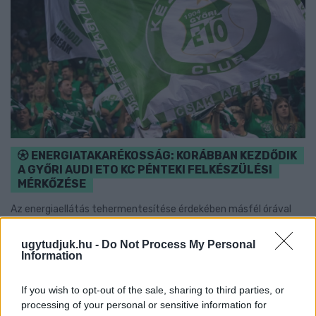
ENERGIATAKARÉKOSSÁG: KORÁBBAN KEZDŐDIK
A GYŐRI AUDI ETO KC PÉNTEKI FELKÉSZÜLÉSI
MÉRKŐZÉSE
Az energiaellátás tehermentesítése érdekében másfél órával
előrébb hozták a Brest Bretagne Handball elleni találkozó
kezdését.
ugytudjuk.hu -
Do Not Process My Personal
Information
1 hozzászólás
If you wish to opt-out of the sale, sharing to third parties, or
processing of your personal or sensitive information for