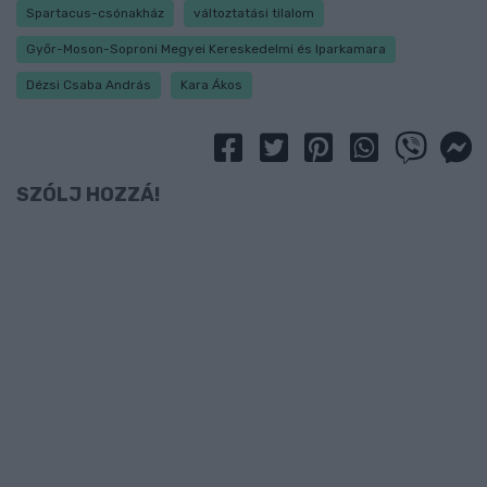
Spartacus-csónakház
változtatási tilalom
Győr-Moson-Soproni Megyei Kereskedelmi és Iparkamara
Dézsi Csaba András
Kara Ákos
SZÓLJ HOZZÁ!