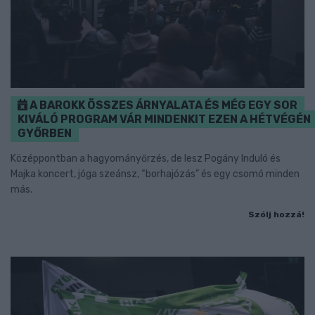
A BAROKK ÖSSZES ÁRNYALATA ÉS MÉG EGY SOR
KIVÁLÓ PROGRAM VÁR MINDENKIT EZEN A HÉTVÉGÉN
GYŐRBEN
Középpontban a hagyományőrzés, de lesz Pogány Induló és
Majka koncert, jóga szeánsz, “borhajózás” és egy csomó minden
más.
Szólj hozzá!