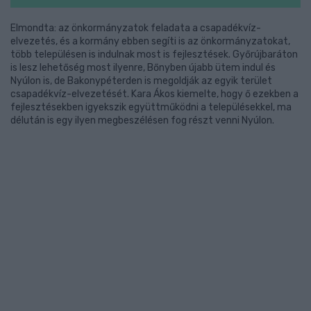
Elmondta: az önkormányzatok feladata a csapadékvíz-
elvezetés, és a kormány ebben segíti is az önkormányzatokat,
több településen is indulnak most is fejlesztések. Győrújbaráton
is lesz lehetőség most ilyenre, Bőnyben újabb ütem indul és
Nyúlon is, de Bakonypéterden is megoldják az egyik terület
csapadékvíz-elvezetését. Kara Ákos kiemelte, hogy ő ezekben a
fejlesztésekben igyekszik együttműködni a településekkel, ma
délután is egy ilyen megbeszélésen fog részt venni Nyúlon.