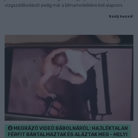
vízgazdálkodását pedig már a klímamodellekre kell alapozni.
Szólj hozzá!
MEGRÁZÓ VIDEÓ BÁBOLNÁRÓL: HAJLÉKTALAN
FÉRFIT BÁNTALMAZTAK ÉS ALÁZTAK MEG - HELYI