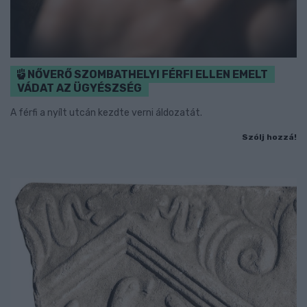
NŐVERŐ SZOMBATHELYI FÉRFI ELLEN EMELT
VÁDAT AZ ÜGYÉSZSÉG
A férfi a nyílt utcán kezdte verni áldozatát.
Szólj hozzá!