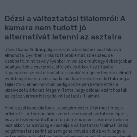
Dézsi a változtatási tilalomról: A
kamara nem tudott jó
alternatívát letenni az asztalra
Dézsi Csaba András polgármester a kérdéshez csatlakozva
elmondta: Győrben is okozott problémát az esőzés, de
kisebbett, mint tavaly ilyenkor, mivel az elmúlt egy évben jobban
odafigyeltek a csatornák, elfolyók és árkok tisztítására.
Ugyanakkor szerinte továbbra is problémát jelentenek az elmúlt
évek beépítései, mivel a parkolást közterületen oldották meg a
fejlesztők, ennek nyomán pedig sok helyen betemették a
vízelvezető árkokat. Megemlítette, hogy például ezért hozták
az egész városra kiterjedő változtatási tilalmat.
Mivel ezzel kapcsolatban – a polgármester által most meg is
erősített – információink szerint a kormányhivatal már lépett,
és az intézkedésről a Kúria fog dönteni, ezért rákérdeztünk, mi
lesz akkor, ha a bíróság elkaszálja a változtatási tilalmat. Dézsi
polgármester szerint az sem gond, mivel a cél az volt, hogy a