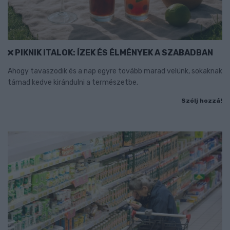
PIKNIK ITALOK: ÍZEK ÉS ÉLMÉNYEK A SZABADBAN
Ahogy tavaszodik és a nap egyre tovább marad velünk, sokaknak
támad kedve kirándulni a természetbe.
Szólj hozzá!