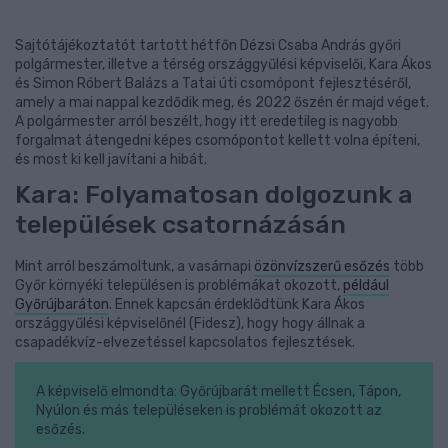
Sajtótájékoztatót tartott hétfőn Dézsi Csaba András győri
polgármester, illetve a térség országgyűlési képviselői, Kara Ákos
és Simon Róbert Balázs a Tatai úti csomópont fejlesztéséről,
amely a mai nappal kezdődik meg, és 2022 őszén ér majd véget.
A polgármester arról beszélt, hogy itt eredetileg is nagyobb
forgalmat átengedni képes csomópontot kellett volna építeni,
és most ki kell javítani a hibát.
Kara: Folyamatosan dolgozunk a
települések csatornázásán
Mint arról beszámoltunk, a vasárnapi
özönvízszerű esőzés
több
Győr környéki településen is problémákat okozott,
például
Győrújbaráton
. Ennek kapcsán érdeklődtünk Kara Ákos
országgyűlési képviselőnél (Fidesz), hogy hogy állnak a
csapadékvíz-elvezetéssel kapcsolatos fejlesztések.
A képviselő elmondta: Győrújbarát mellett Écsen, Tápon,
Nyúlon és más településeken is problémát okozott az
esőzés.