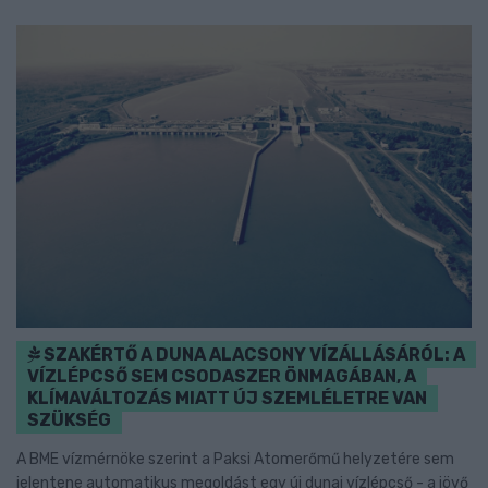
SZAKÉRTŐ A DUNA ALACSONY VÍZÁLLÁSÁRÓL: A
VÍZLÉPCSŐ SEM CSODASZER ÖNMAGÁBAN, A
KLÍMAVÁLTOZÁS MIATT ÚJ SZEMLÉLETRE VAN
SZÜKSÉG
A BME vízmérnöke szerint a Paksi Atomerőmű helyzetére sem
jelentene automatikus megoldást egy új dunai vízlépcső - a jövő