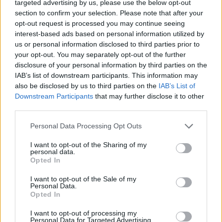
targeted advertising by us, please use the below opt-out
section to confirm your selection. Please note that after your
opt-out request is processed you may continue seeing
interest-based ads based on personal information utilized by
us or personal information disclosed to third parties prior to
your opt-out. You may separately opt-out of the further
disclosure of your personal information by third parties on the
IAB’s list of downstream participants. This information may
also be disclosed by us to third parties on the
IAB’s List of
Downstream Participants
that may further disclose it to other
third parties.
Please note that this website/app uses one or more Google
Personal Data Processing Opt Outs
services and may gather and store information including but
BAROKK POMPÁBA ÖLTÖZIK A BELVÁROS:
not limited to your visit or usage behaviour. You may click to
I want to opt-out of the Sharing of my
personal data.
HÉTVÉGÉN RENDEZIK MEG A XXXIII. GYŐRI BAROKK
grant or deny consent to Google and its third-party tags to
Opted In
ESKÜVŐT
use your data for below specified purposes in below Google
consent section.
I want to opt-out of the Sale of my
Jubileumi fogadalom megerősítés, történelmi felvonulás,
Personal Data.
tűzshow és vezetett séták is várják az érdeklődőket augusztus
Opted In
7–8-án.
I want to opt-out of processing my
Personal Data for Targeted Advertising.
Szólj hozzá!