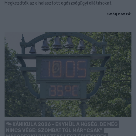
Megkezdték az elhalasztott egészségügyi ellátásokat.
Szólj hozzá!
KÁNIKULA 2026 - ENYHÜL A HŐSÉG, DE MÉG
NINCS VÉGE: SZOMBATTÓL MÁR “CSAK”