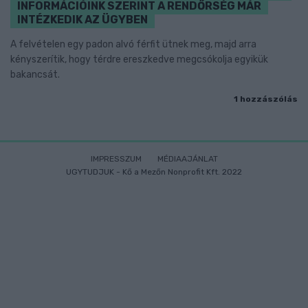
INFORMÁCIÓINK SZERINT A RENDŐRSÉG MÁR
INTÉZKEDIK AZ ÜGYBEN
A felvételen egy padon alvó férfit ütnek meg, majd arra
kényszerítik, hogy térdre ereszkedve megcsókolja egyikük
bakancsát.
1 hozzászólás
IMPRESSZUM
MÉDIAAJÁNLAT
UGYTUDJUK - Kő a Mezőn Nonprofit Kft. 2022