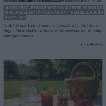
KÉT RÉSZLETBEN ÉRKEZIK A 100 EZER FORINTOS
ISKOLAKEZDÉSI TÁMOGATÁS, AMIT NEM KELL KÜLÖN
IGÉNYELNI
Az első 50 ezer forintot még a tanévkezdés előtt folyósítja a
Magyar Államkincstár, a második részlet novemberben, utalvány
formájában érkezik.
1 hozzászólás