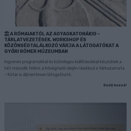
A RÓMAIAKTÓL AZ AGYAGKATONÁKIG –
TÁRLATVEZETÉSEK, WORKSHOP ÉS
KÖZÖNSÉGTALÁLKOZÓ VÁRJA A LÁTOGATÓKAT A
GYŐRI RÓMER MÚZEUMBAN
Ingyenes programokkal és különleges kiállításokkal készülnek a
hét második felére, a hőségriadó idején ráadásul a Várkazamata
– Kőtár is díjmentesen látogatható.
Szólj hozzá!