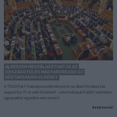
KEDDEN MEGVÁLASZTHATJA AZ
ORSZÁGGYŰLÉS MAGYARORSZÁG ÚJ
KÖZTÁRSASÁGI ELNÖKÉT
A TISZA Párt frakciója kezdeményezte az államfőválasztás
augusztus 11-re való kitűzését - a kormánypárti jelölt személye
ugyanakkor egyelőre nem ismert.
Szólj hozzá!