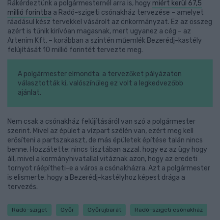
Rákérdeztünk a polgármesternél arra is, hogy
miért kerül 67,5
millió forintba
a Radó-szigeti csónakház tervezése – amelyet
ráadásul kész tervekkel vásárolt az önkormányzat. Ez az összeg
azért is tűnik kirívóan magasnak, mert ugyanez a cég – az
Artenim Kft. – korábban a szintén műemlék Bezerédj-kastély
felújítását 10 millió forintét tervezte meg.
A polgármester elmondta: a tervezőket pályázaton
választották ki, valószínűleg ez volt a legkedvezőbb
ajánlat.
Nem csak a csónakház felújításáról van szó a polgármester
szerint. Mivel az épület a vízpart szélén van, ezért meg kell
erősíteni a partszakaszt, de más épületek építése talán nincs
benne. Hozzátette: nincs tisztában azzal, hogy ez az ügy hogy
áll, mivel a kormányhivatallal vitáznak azon, hogy az eredeti
tornyot ráépítheti-e a város a csónakházra. Azt a polgármester
is elismerte, hogy a Bezerédj-kastélyhoz képest drága a
tervezés.
Radó-sziget
Győr
Győrújbarát
Radó-szigeti csónakház