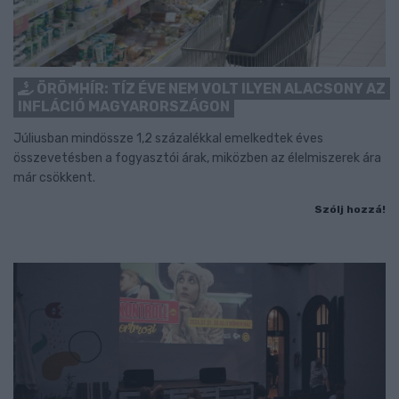
ÖRÖMHÍR: TÍZ ÉVE NEM VOLT ILYEN ALACSONY AZ
INFLÁCIÓ MAGYARORSZÁGON
Júliusban mindössze 1,2 százalékkal emelkedtek éves
összevetésben a fogyasztói árak, miközben az élelmiszerek ára
már csökkent.
Szólj hozzá!