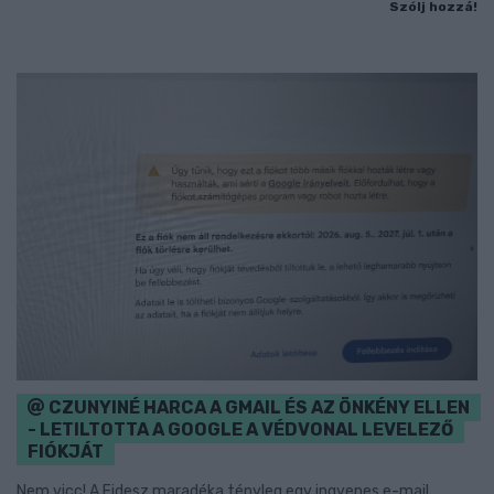
Szólj hozzá!
CZUNYINÉ HARCA A GMAIL ÉS AZ ÖNKÉNY ELLEN
- LETILTOTTA A GOOGLE A VÉDVONAL LEVELEZŐ
FIÓKJÁT
Nem vicc! A Fidesz maradéka tényleg egy ingyenes e-mail