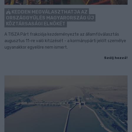
KEDDEN MEGVÁLASZTHATJA AZ
ORSZÁGGYŰLÉS MAGYARORSZÁG ÚJ
KÖZTÁRSASÁGI ELNÖKÉT
A TISZA Párt frakciója kezdeményezte az államfőválasztás
augusztus 11-re való kitűzését - a kormánypárti jelölt személye
ugyanakkor egyelőre nem ismert.
Szólj hozzá!