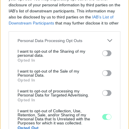
disclosure of your personal information by third parties on the
IAB’s list of downstream participants. This information may
also be disclosed by us to third parties on the
IAB’s List of
Downstream Participants
that may further disclose it to other
third parties.
Please note that this website/app uses one or more Google
Personal Data Processing Opt Outs
services and may gather and store information including but
not limited to your visit or usage behaviour. You may click to
I want to opt-out of the Sharing of my
personal data.
grant or deny consent to Google and its third-party tags to
Opted In
use your data for below specified purposes in below Google
consent section.
I want to opt-out of the Sale of my
Personal Data.
Opted In
I want to opt-out of processing my
Personal Data for Targeted Advertising.
A NAPOKBAN BEFEJEZŐDIK A GYŐRI
Opted In
DÍSZKIVILÁGÍTÁS LEKAPCSOLÁSA
I want to opt-out of Collection, Use,
A város 77 helyszínén zajlik a munkavégzés, a Győr Projekt
Retention, Sale, and/or Sharing of my
Personal Data that Is Unrelated with the
kezelésében lévő épületek egy részét is érinti az intézkedés.
Purposes for which it was collected.
Opted Out