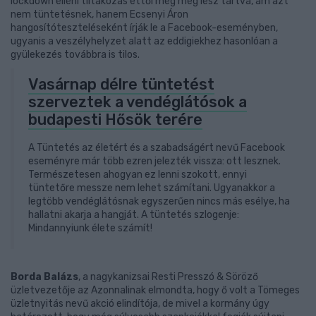
lockdown elleni tiltakozás ettől még meg lesz tartva, ám azt
nem tüntetésnek, hanem Ecsenyi Áron
hangosítóteszteléseként írják le a Facebook-eseményben,
ugyanis a veszélyhelyzet alatt az eddigiekhez hasonlóan a
gyülekezés továbbra is tilos.
Vasárnap délre tüntetést
szerveztek a vendéglátósok a
budapesti Hősök terére
A Tüntetés az életért és a szabadságért nevű Facebook
eseményre már több ezren jelezték vissza: ott lesznek.
Természetesen ahogyan ez lenni szokott, ennyi
tüntetőre messze nem lehet számítani. Ugyanakkor a
legtöbb vendéglátósnak egyszerűen nincs más esélye, ha
hallatni akarja a hangját. A tüntetés szlogenje:
Mindannyiunk élete számít!
Borda Balázs
, a nagykanizsai Resti Presszó & Söröző
üzletvezetője az Azonnalinak elmondta, hogy ő volt a Tömeges
üzletnyitás nevű akció elindítója, de mivel a kormány úgy