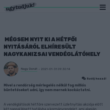
MÉGSEM NYIT KI A HÉTFŐI
NYITÁSÁRÓL ELHÍRESÜLT
NAGYKANIZSAI VENDÉGLÁTÓHELY
Nagy Donát
2021-01-31 09:30:14
Szólj hozzá!
Mivel a rendőrség mérlegelés nélkül fog milliós
büntetéseket adni, így nem mernek kockáztatni.
A vendéglátósok hétfőre szervezett üzletnyitási akciója előtt
két nappal lépett hatályba a kormányrendelet, ami alapján