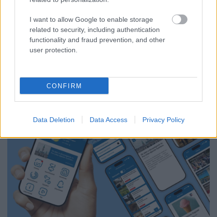
EGYELŐRE KITART
A Védelmi Munkacsoport szerint egyelőre stabil az ország
I want to allow Google to enable storage
villamosenergia-rendszere, de továbbra is takarékosságra kérik
related to security, including authentication
a lakosságot és a nagyfogyasztókat.
functionality and fraud prevention, and other
user protection.
Szólj hozzá!
CONFIRM
Data Deletion
Data Access
Privacy Policy