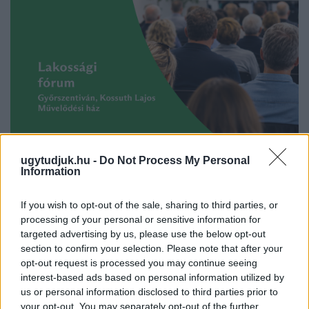
ugytudjuk.hu -
Do Not Process My Personal
Information
LAKOSSÁGI FÓRUMON MUTATJÁK BE A
If you wish to opt-out of the sale, sharing to third parties, or
GYŐRSZENTIVÁNI KÖR TÉR FELÚJÍTÁSÁNAK
processing of your personal or sensitive information for
TERVEIT
targeted advertising by us, please use the below opt-out
section to confirm your selection. Please note that after your
Augusztus 6-án a beruházás ütemezéséről és az új kerékpárút
opt-out request is processed you may continue seeing
építéséről is tájékoztatják az érdeklődőket.
interest-based ads based on personal information utilized by
us or personal information disclosed to third parties prior to
Szólj hozzá!
your opt-out. You may separately opt-out of the further