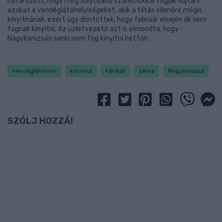
határozott, hogy még súlyosabb szankciókkal fogják sújtani
azokat a vendéglátóhelyiségeket, akik a tiltás ellenére mégis
kinyitnának, ezért úgy döntöttek, hogy február elsején ők sem
fognak kinyitni. Az üzletvezető azt is elmondta, hogy
Nagykanizsán senki nem fog kinyitni hétfőn.
vendéglátóhely
kocsma
kávézó
zárva
Nagykanizsa
SZÓLJ HOZZÁ!