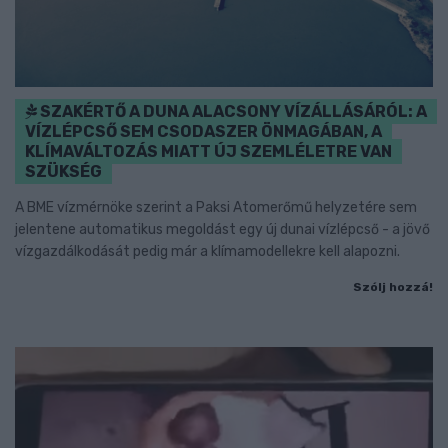
SZAKÉRTŐ A DUNA ALACSONY VÍZÁLLÁSÁRÓL: A
VÍZLÉPCSŐ SEM CSODASZER ÖNMAGÁBAN, A
KLÍMAVÁLTOZÁS MIATT ÚJ SZEMLÉLETRE VAN
SZÜKSÉG
A BME vízmérnöke szerint a Paksi Atomerőmű helyzetére sem
jelentene automatikus megoldást egy új dunai vízlépcső - a jövő
vízgazdálkodását pedig már a klímamodellekre kell alapozni.
Szólj hozzá!