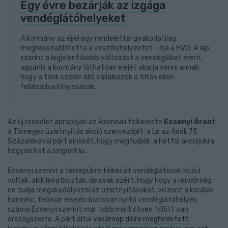
Egy évre bezárják az izgága
vendéglátóhelyeket
A kormány az éjjel egy rendelettel gyakorlatilag
meghosszabbította a veszélyhelyzetet - írja a HVG. A lap
szerint a legjelentősebb változást a vendéglőket érinti,
ugyanis a kormány láthatóan elejét akarja venni annak,
hogy a tönk szélén álló vállalkozók a tiltás ellen
fellázadva kinyissanak.
Az új rendelet apropóján az Azonnali felkereste
Ecsenyi Áron
t,
a Tömeges üzletnyitás akció szervezőjét, a Le az Adók 75
Százalékával párt elnökét, hogy megtudják, a hétfői akciójukra
hogyan hat a szigorítás.
Ecsenyi szerint a térképükre felkerült vendéglátósok közül
voltak, akik leiratkoztak, de csak azért, hogy hogy a rendőrség
ne tudja megakadályozni az üzletnyitásukat, viszont a korábbi
harminc, február elsején biztosan nyitó vendéglátóhelyek
száma Ecsenyi szerint már több mint ötven fölött van
országszerte. A párt által
vasárnap délre meghirdetett