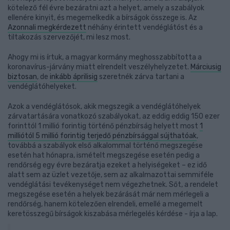
kötelező fél évre bezáratni azt a helyet, amely a szabályok
ellenére kinyit, és megemelkedik a bírságok összege is. Az
Azonnali megkérdezett
néhány érintett vendéglátóst és a
tiltakozás szervezőjét, mi lesz most.
Ahogy mi is írtuk, a magyar kormány meghosszabbította a
koronavírus-járvány miatt elrendelt veszélyhelyzetet.
Márciusig
biztosan
, de
inkább áprilisig
szeretnék zárva tartani a
vendéglátóhelyeket.
Azok a vendéglátósok, akik megszegik a vendéglátóhelyek
zárvatartására vonatkozó szabályokat, az eddig eddig 150 ezer
forinttól 1 millió forintig történő pénzbírság helyett most
1
milliótól 5 millió forintig terjedő pénzbírsággal sújthatóak
,
továbbá a szabályok első alkalommal történő megszegése
esetén hat hónapra, ismételt megszegése esetén pedig a
rendőrség egy évre bezáratja ezeket a helyiségeket – ez idő
alatt sem az üzlet vezetője, sem az alkalmazottai semmiféle
vendéglátási tevékenységet nem végezhetnek. Sőt, a rendelet
megszegése esetén a helyek bezárását már nem mérlegeli a
rendőrség, hanem kötelezően elrendeli, emellé a megemelt
keretösszegű bírságok kiszabása mérlegelés kérdése - írja a lap.