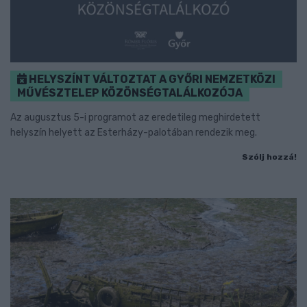
HELYSZÍNT VÁLTOZTAT A GYŐRI NEMZETKÖZI
MŰVÉSZTELEP KÖZÖNSÉGTALÁLKOZÓJA
Az augusztus 5-i programot az eredetileg meghirdetett
helyszín helyett az Esterházy-palotában rendezik meg.
Szólj hozzá!