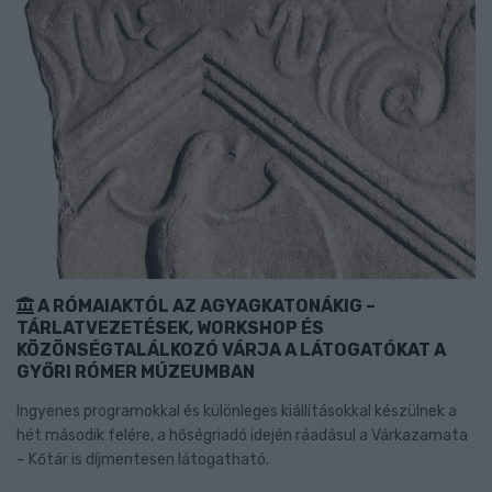
A RÓMAIAKTÓL AZ AGYAGKATONÁKIG –
TÁRLATVEZETÉSEK, WORKSHOP ÉS
KÖZÖNSÉGTALÁLKOZÓ VÁRJA A LÁTOGATÓKAT A
GYŐRI RÓMER MÚZEUMBAN
Ingyenes programokkal és különleges kiállításokkal készülnek a
hét második felére, a hőségriadó idején ráadásul a Várkazamata
– Kőtár is díjmentesen látogatható.