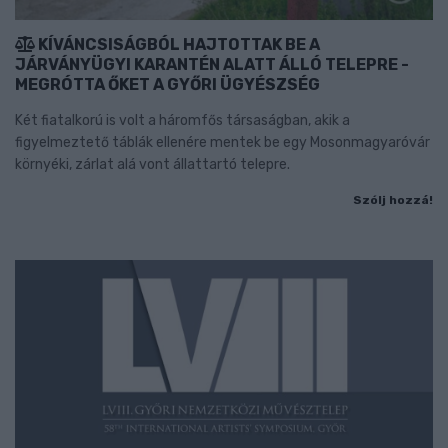
KÍVÁNCSISÁGBÓL HAJTOTTAK BE A
JÁRVÁNYÜGYI KARANTÉN ALATT ÁLLÓ TELEPRE -
MEGRÓTTA ŐKET A GYŐRI ÜGYÉSZSÉG
Két fiatalkorú is volt a háromfős társaságban, akik a
figyelmeztető táblák ellenére mentek be egy Mosonmagyaróvár
környéki, zárlat alá vont állattartó telepre.
Szólj hozzá!