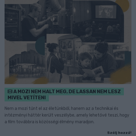
A MOZI NEM HALT MEG, DE LASSAN NEM LESZ
MIVEL VETÍTENI
Nem a mozi tűnt el az életünkből, hanem az a technikai és
intézményi háttér került veszélybe, amely lehetővé teszi, hogy
a film továbbra is közösségi élmény maradjon.
Szólj hozzá!