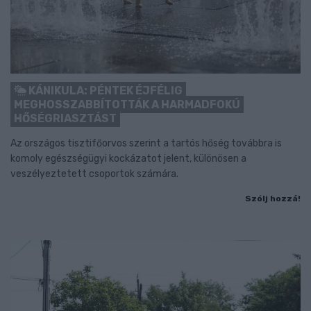
KÁNIKULA: PÉNTEK ÉJFÉLIG
MEGHOSSZABBÍTOTTÁK A HARMADFOKÚ
HŐSÉGRIASZTÁST
Az országos tisztifőorvos szerint a tartós hőség továbbra is
komoly egészségügyi kockázatot jelent, különösen a
veszélyeztetett csoportok számára.
Szólj hozzá!