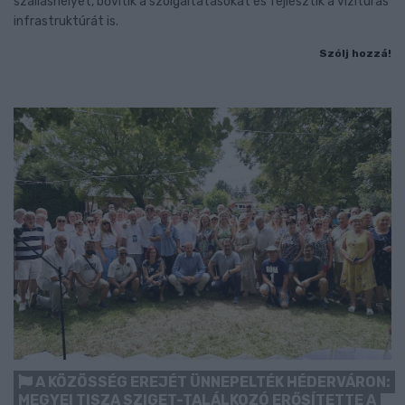
szálláshelyet, bővítik a szolgáltatásokat és fejlesztik a vízitúrás
infrastruktúrát is.
Szólj hozzá!
A KÖZÖSSÉG EREJÉT ÜNNEPELTÉK HÉDERVÁRON:
MEGYEI TISZA SZIGET-TALÁLKOZÓ ERŐSÍTETTE A