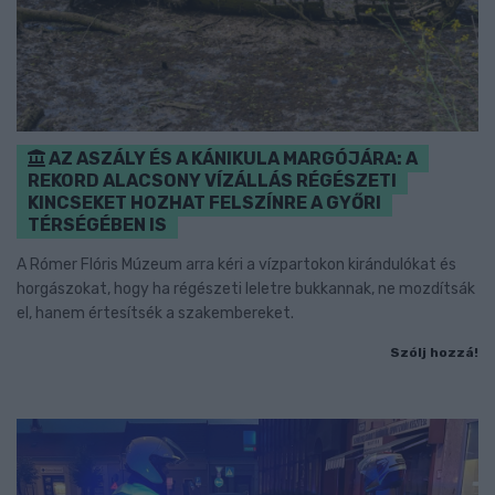
AZ ASZÁLY ÉS A KÁNIKULA MARGÓJÁRA: A
REKORD ALACSONY VÍZÁLLÁS RÉGÉSZETI
KINCSEKET HOZHAT FELSZÍNRE A GYŐRI
TÉRSÉGÉBEN IS
A Rómer Flóris Múzeum arra kéri a vízpartokon kirándulókat és
horgászokat, hogy ha régészeti leletre bukkannak, ne mozdítsák
el, hanem értesítsék a szakembereket.
Szólj hozzá!