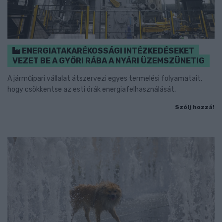
ENERGIATAKARÉKOSSÁGI INTÉZKEDÉSEKET
VEZET BE A GYŐRI RÁBA A NYÁRI ÜZEMSZÜNETIG
A járműipari vállalat átszervezi egyes termelési folyamatait,
hogy csökkentse az esti órák energiafelhasználását.
Szólj hozzá!