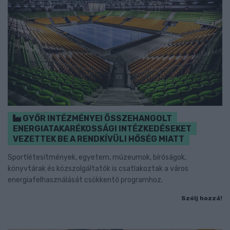
GYŐR INTÉZMÉNYEI ÖSSZEHANGOLT
ENERGIATAKARÉKOSSÁGI INTÉZKEDÉSEKET
VEZETTEK BE A RENDKÍVÜLI HŐSÉG MIATT
Sportlétesítmények, egyetem, múzeumok, bíróságok,
könyvtárak és közszolgáltatók is csatlakoztak a város
energiafelhasználását csökkentő programhoz.
Szólj hozzá!