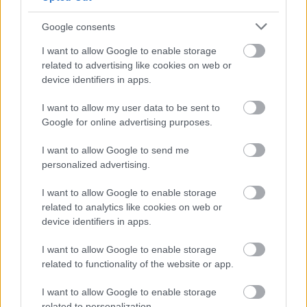
Szólj hozzá!
Google consents
I want to allow Google to enable storage
related to advertising like cookies on web or
device identifiers in apps.
I want to allow my user data to be sent to
Google for online advertising purposes.
I want to allow Google to send me
personalized advertising.
I want to allow Google to enable storage
related to analytics like cookies on web or
device identifiers in apps.
I want to allow Google to enable storage
KÁNIKULA-AKTUÁL: MEGHOSSZABBÍTOTTÁK A
related to functionality of the website or app.
HŐSÉGRIASZTÁST, A KÖVETKEZŐ 48 ÓRA LEHET A
LEGKRITIKUSABB AZ ENERGIAELLÁTÁS
I want to allow Google to enable storage
SZEMPONTJÁBÓL, DE AZ UTOLSÓ PAKSI TURBINA
related to personalization.