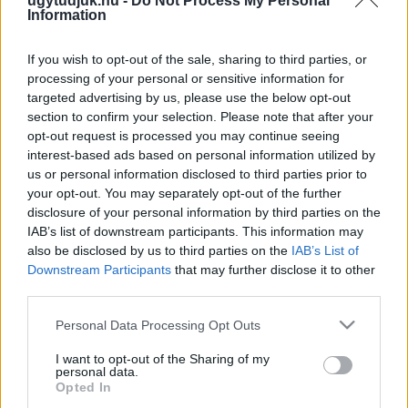
ugytudjuk.hu -
Do Not Process My Personal
Information
2022. június. 23. 17:30
Paolo Gentiloni, az Európai Bizottság gazdaságpolitikáért felelős
If you wish to opt-out of the sale, sharing to third parties, or
tagja szerint olyan intézkedésekre lenne szükség, amelyek
bevételt termelnek az EU számára.
processing of your personal or sensitive information for
targeted advertising by us, please use the below opt-out
AZ EU MEGADÓZTATTA VOLNA A MULTIKAT,
section to confirm your selection. Please note that after your
MAGYARORSZÁG MEGVÉTÓZTA A DÖNTÉST
opt-out request is processed you may continue seeing
2022. június. 17. 17:09
interest-based ads based on personal information utilized by
A magyar kormány nem akar úgy plusz terhet kiróni az
us or personal information disclosed to third parties prior to
óriásvállalatokra, hogy a szabály mindenkire érvényes.
your opt-out. You may separately opt-out of the further
RUBELT A GÁZÉRT: A MAGYAR KORMÁNY
disclosure of your personal information by third parties on the
VÉTÓZTA MEG, HOGY AZ EU NEMET MONDJON
IAB’s list of downstream participants. This information may
PUTYIN ZSAROLÁSÁRA
also be disclosed by us to third parties on the
IAB’s List of
Downstream Participants
that may further disclose it to other
2022. Április. 01. 11:53
third parties.
Két brit lap brüsszeli tudósítója egymástól függetlenül, pár perc
különbséggel írta ki az információt a Twitterre.
Please note that this website/app uses one or more Google
Personal Data Processing Opt Outs
ORBÁN CSAK AZZAL A FELTÉTELLEL FOGADJA
services and may gather and store information including but
EL AZ EU-S KÖLTSÉGVETÉST, HA A
not limited to your visit or usage behaviour. You may click to
I want to opt-out of the Sharing of my
VÁLASZTÁSOKIG NEM VIZSGÁLJÁK
personal data.
grant or deny consent to Google and its third-party tags to
Opted In
MAGYARORSZÁG KÖLTÉSEIT
use your data for below specified purposes in below Google