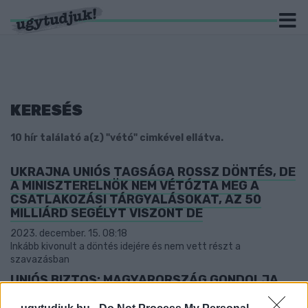
KERESÉS
10 hír találató a(z) "vétó" cimkével ellátva.
UKRAJNA UNIÓS TAGSÁGA ROSSZ DÖNTÉS, DE
A MINISZTERELNÖK NEM VÉTÓZTA MEG A
CSATLAKOZÁSI TÁRGYALÁSOKAT, AZ 50
MILLIÁRD SEGÉLYT VISZONT DE
2023. december. 15. 08:18
Inkább kivonult a döntés idejére és nem vett részt a
szavazásban
UNIÓS BIZTOS: MAGYARORSZÁG GONDOLJA
ÚJRA ÁLLÁSPONTJÁT A GLOBÁLIS
MINIMUMADÓVAL KAPCSOLATBAN