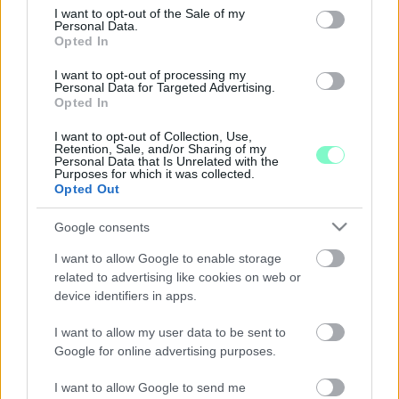
consent section.
2020. december. 09. 14:31
I want to opt-out of the Sale of my
A németek belemehetnek a politikai alkuba, így továbbra sem
Personal Data.
Opted In
kötik jogállamisági feltételekhez a kifizetéseket.
LMP: A VÉTÓ FENNTARTÁSA MAGYARORSZÁG
I want to opt-out of processing my
EGÉSZÉNEK KÁROS
Personal Data for Targeted Advertising.
Opted In
2020. december. 04. 15:56
Az LMP felszólítja a kormányt, hogy ne vétózza tovább - immár
I want to opt-out of Collection, Use,
egyedül - az európai gazdasági mentőcsomagot és
Retention, Sale, and/or Sharing of my
Personal Data that Is Unrelated with the
költségvetést, legalább a lengyel lépést kövesse, és ne menjen
Purposes for which it was collected.
szembe a józan ésszel, az ország és egész Európa érdekeivel -
Opted Out
olvasható a párt pénteki közleményében.
ORBÁN EGYEDÜL MARADT ŐRÜLT TERVÉVEL: A
Google consents
LENGYELEK KÉSZEK FELADNI AZ UNIÓS
KÖLTSÉGVETÉS VÉTÓJÁT
I want to allow Google to enable storage
related to advertising like cookies on web or
2020. december. 03. 21:29
device identifiers in apps.
Azt mondják, tudatosult bennük, hogy ha vétót emelnek, az
senkinek sem jó. Nekik sem.
I want to allow my user data to be sent to
MANFRED WEBER: HA NEM LENNE JÁRVÁNY,
Google for online advertising purposes.
MÁR KIZÁRTÁK VOLNA A FIDESZT AZ EURÓPAI
NÉPPÁRTBÓL
I want to allow Google to send me