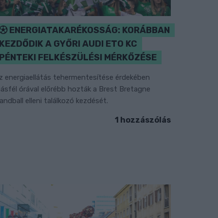
ENERGIATAKARÉKOSSÁG: KORÁBBAN
KEZDŐDIK A GYŐRI AUDI ETO KC
PÉNTEKI FELKÉSZÜLÉSI MÉRKŐZÉSE
z energiaellátás tehermentesítése érdekében
ásfél órával előrébb hozták a Brest Bretagne
andball elleni találkozó kezdését.
1 hozzászólás