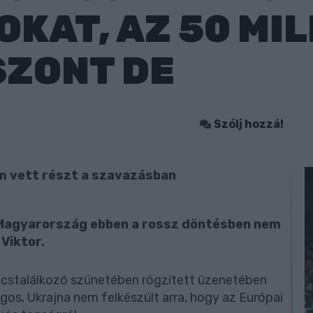
KAT, AZ 50 MI
SZONT DE
Szólj hozzá!
em vett részt a szavazásban
 Magyarország ebben a rossz döntésben nem
 Viktor.
súcstalálkozó szünetében rögzített üzenetében
ágos, Ukrajna nem felkészült arra, hogy az Európai