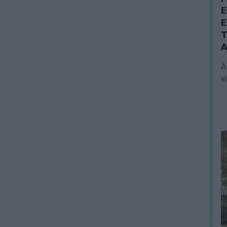
E
E
T
A
Á
e