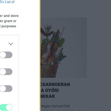
B’s List of
er and store
to grant or
ed purposes
EXTRA: A VÁSÁRCSARNOKBAN
YITJA ÚJ ÉVADÁT A GYŐRI
ILHARMONIKUS ZENEKAR
 „Zenélő piac” című különleges koncerttel