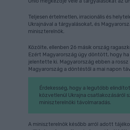
Unió megkezdje vele a tárgyalásokat az un
Teljesen értelmetlen, irracionális és hely
Ukrajnával a tárgyalásokat, és Magyarorszá
miniszterelnök.
Közölte, ellenben 26 másik ország ragasz
Ezért Magyarország úgy döntött, hogy ha 
jelentette ki. Magyarország ebben a rossz
Magyarország a döntéstől a mai napon táv
Érdekesség, hogy a legutóbb elindíto
közvetlenül Ukrajna csatlakozásáról sz
miniszterelnöki távolmaradás.
A miniszterelnök később arról adott tájék