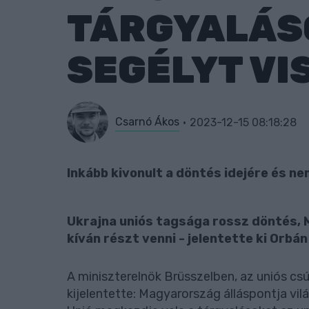
TÁRGYALÁSO
SEGÉLYT VI
Csarnó Ákos
2023-12-15 08:18:28
Inkább kivonult a döntés idejére és n
Ukrajna uniós tagsága rossz döntés,
kíván részt venni - jelentette ki Orbán
A miniszterelnök Brüsszelben, az uniós c
kijelentette: Magyarország álláspontja vil