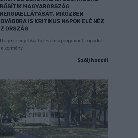
RŐSÍTIK MAGYARORSZÁG
NERGIAELLÁTÁSÁT, MIKÖZBEN
OVÁBBRA IS KRITIKUS NAPOK ELÉ NÉZ
Z ORSZÁG
tfogó energetikai fejlesztési programot fogadott
l a kormány.
Szólj hozzá!