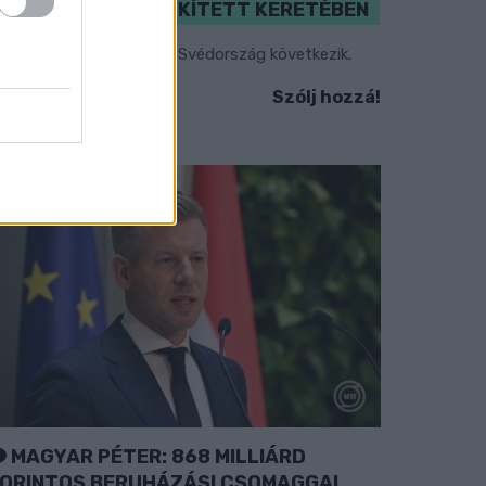
VÁLOGATOTT SZŰKÍTETT KERETÉBEN
sztország, Szlovénia és Svédország következik.
Szólj hozzá!
MAGYAR PÉTER: 868 MILLIÁRD
ORINTOS BERUHÁZÁSI CSOMAGGAL