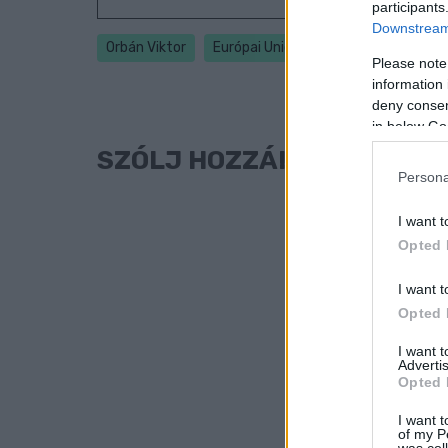
participants
Downstream 
Orbán Viktor
Európai Unió
Ukrajna
vétó
Please note
information 
deny consent
in below Go
SZÓLJ HOZZÁ!
Persona
I want t
Opted 
I want t
Opted 
I want 
Advertis
Opted 
I want t
of my P
was col