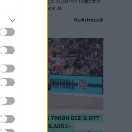
zeptember 7-én rendhagyó helyszínen találkozhat
 közönség a klasszikus zenével.
Szólj hozzá!
PERL, VÁRADI ÉS TANOH DEZ IS OTT
VAN A FÉRFI KOSÁRLABDA-