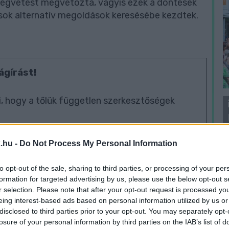
öltségvetést megvétózta, vagyis ezek a döntések
usok alternatív megoldások keresésébe kezdtek.
ágírást!
, hogy a tőlük független szerkesztőségek
legyen még a hatalmat ellenőrző hang, akkor
.hu -
Do Not Process My Personal Information
J
egítő Nemzeti Újságírók Demokratikus
f
to opt-out of the sale, sharing to third parties, or processing of your per
é
formation for targeted advertising by us, please use the below opt-out s
r selection. Please note that after your opt-out request is processed y
01-00000113-44920004.
eing interest-based ads based on personal information utilized by us or
disclosed to third parties prior to your opt-out. You may separately opt-
losure of your personal information by third parties on the IAB’s list of
Köszönjük!