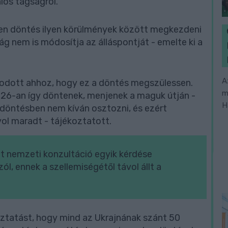
iós tagságról.
telen döntés ilyen körülmények között megkezdeni
g nem is módosítja az álláspontját - emelte ki a
A
kodott ahhoz, hogy ez a döntés megszülessen.
m
26-an így döntenek, menjenek a maguk útján -
H
 döntésben nem kíván osztozni, és ezért
ol maradt - tájékoztatott.
tt nemzeti konzultáció egyik kérdése
ól, ennek a szellemiségétől távol állt a
oztatást, hogy mind az Ukrajnának szánt 50