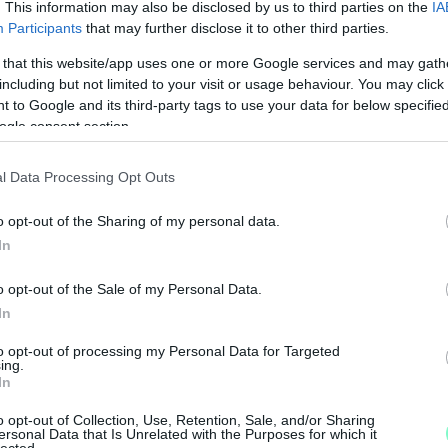
. This information may also be disclosed by us to third parties on the
IA
Participants
that may further disclose it to other third parties.
költségvetés
 that this website/app uses one or more Google services and may gath
including but not limited to your visit or usage behaviour. You may click 
 to Google and its third-party tags to use your data for below specifi
ogle consent section.
l Data Processing Opt Outs
o opt-out of the Sharing of my personal data.
In
o opt-out of the Sale of my Personal Data.
In
to opt-out of processing my Personal Data for Targeted
N
ing.
In
F
o opt-out of Collection, Use, Retention, Sale, and/or Sharing
A
ersonal Data that Is Unrelated with the Purposes for which it
lected.