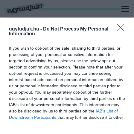
ugytudjuk.hu -
Do Not Process My Personal
Information
KERESÉS
If you wish to opt-out of the sale, sharing to third parties, or
processing of your personal or sensitive information for
4 hír találató a(z) "választás 2018" cimkével ellátva.
targeted advertising by us, please use the below opt-out
section to confirm your selection. Please note that after your
opt-out request is processed you may continue seeing
EGYSZER CSAK ÚJRA MEGJELENTEK
interest-based ads based on personal information utilized by
SZOMBATHELYEN BALASSA PÉTER JOBBIKOS
us or personal information disclosed to third parties prior to
POLITIKUS 1,5 ÉVVEL EZELŐTTI VÁLASZTÁSI
PLAKÁTJAI
your opt-out. You may separately opt-out of the further
disclosure of your personal information by third parties on the
2019. december. 20. 10:02
IAB’s list of downstream participants. This information may
Valaki nagyon vicces kedvében van.
also be disclosed by us to third parties on the
IAB’s List of
A VÁLASZTÁSOK ÓTA TÖBB SZÁZ FŐVEL
Downstream Participants
that may further disclose it to other
CSÖKKENT AZ UKRÁN HATÁRON ÁLLÓ
third parties.
KISPALÁD LAKOSSÁGA
Please note that this website/app uses one or more Google