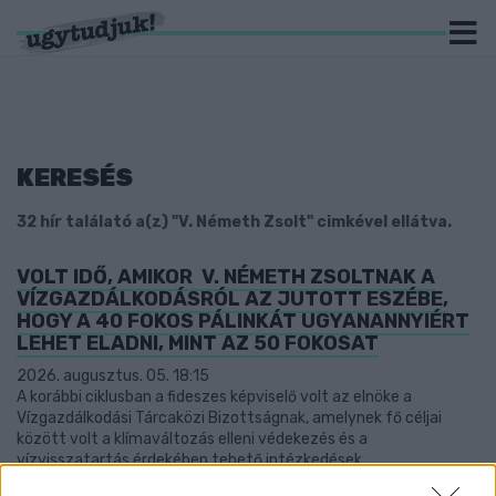
KERESÉS
32 hír találató a(z) "V. Németh Zsolt" cimkével ellátva.
VOLT IDŐ, AMIKOR V. NÉMETH ZSOLTNAK A
VÍZGAZDÁLKODÁSRÓL AZ JUTOTT ESZÉBE,
HOGY A 40 FOKOS PÁLINKÁT UGYANANNYIÉRT
LEHET ELADNI, MINT AZ 50 FOKOSAT
2026. augusztus. 05. 18:15
A korábbi ciklusban a fideszes képviselő volt az elnöke a
Vízgazdálkodási Tárcaközi Bizottságnak, amelynek fő céljai
között volt a klímaváltozás elleni védekezés és a
vízvisszatartás érdekében tehető intézkedések
megfogalmazása.