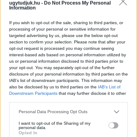
ugytudjuk.hu -
Do Not Process My Personal
V. NÉMETH ZSOLT SZERINT AZ, HOGY EGY
Information
SZERKESZTŐSÉG FELTESZ EGY KÉRDÉST, AZ
AZ ÚJSÁGÍRÁS LEGALJA
If you wish to opt-out of the sale, sharing to third parties, or
2026. június. 22. 10:19
processing of your personal or sensitive information for
A Nyugat.hu arra volt kíváncsi, hogy olvasói szerint a Fidesz
targeted advertising by us, please use the below opt-out
megyei elnöke belebukhat-e a nagykölkedi gumi ügybe. A
section to confirm your selection. Please note that after your
politikus erre húzta fel a bajuszát.
opt-out request is processed you may continue seeing
ÚJABB MUTYI NAGYKÖLKEDEN? ÚGY NÉZ KI A
interest-based ads based on personal information utilized by
FIDESZES VEZETÉSŰ ZALAEGERSZEGI
us or personal information disclosed to third parties prior to
ÖNKORMÁNYZAT CÉGE KERESHET A GUMIK
your opt-out. You may separately opt-out of the further
ELSZÁLLÍTÁSÁVAL
disclosure of your personal information by third parties on the
2026. március. 11. 15:24
IAB’s list of downstream participants. This information may
Még eredményt sem hirdettek a gumitelep felszámolásának
also be disclosed by us to third parties on the
IAB’s List of
pályázatában, az egyik lehetséges pályázó már dolgozik is a
Downstream Participants
that may further disclose it to other
telepen. Egymilliárd forintnyi közpénzt költenek el, de V.Németh
third parties.
Zsolt nem nyilatkozik az ügyben.
Please note that this website/app uses one or more Google
HIVATALOS: SZABÓ BARNA A FIDESZ
Personal Data Processing Opt Outs
services and may gather and store information including but
POLGÁRMESTER-JELÖLTJE KÖRMENDEN
not limited to your visit or usage behaviour. You may click to
I want to opt-out of the Sharing of my
2024. március. 08. 11:41
personal data.
grant or deny consent to Google and its third-party tags to
Opted In
Rogán Antal húga újrázna Szakonyfaluban.
use your data for below specified purposes in below Google