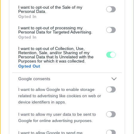
NINCS MÁR MEG V. NÉMETH ZSOLT 145
consent section.
I want to opt-out of the Sale of my
NÉGYZETMÉTERES VASVÁRI CSALÁDI HÁZA
Personal Data.
Opted In
2023. február. 01. 14:23
De a Renault Kadjart még mindig gyűri.
I want to opt-out of processing my
Personal Data for Targeted Advertising.
V. NÉMETH ZSOLT: REMÉLEM, HOGY A TÁPLÁNI
Opted In
ZÖLDHULLADÉK-KEZELŐ ÜGYÉBEN A HELYI
KÖZÖSSÉG ÉRDEKEIT VALÓSAN, HOSSZÚ
I want to opt-out of Collection, Use,
TÁVON SZOLGÁLÓ DÖNTÉS SZÜLETIK
Retention, Sale, and/or Sharing of my
Personal Data that Is Unrelated with the
Purposes for which it was collected.
2022. július. 06. 07:19
Opted Out
A szakhatóság mondja ki a végső áment.
V. NÉMETH ZSOLT MOSTANTÓL
Google consents
MINISZTERELNÖKI BIZTOSKÉNT VÉDI A
MAGYAR ÉLETMÓDOT ÉS NEMZETI
I want to allow Google to enable storage
ÉRTÉKEINKET
related to advertising like cookies on web or
device identifiers in apps.
2022. június. 29. 09:40
A Vas megyei képviselőnek megélhető közelségbe kell hoznia a
hagyományainkat.
I want to allow my user data to be sent to
Google for online advertising purposes.
A VAS MEGYEI FIDESZES KÉPVISELŐK A BAL
OLDALRA ÁLLTAK
I want to allow Google to send me