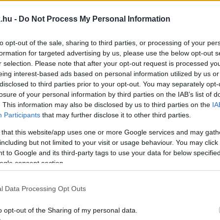
AT A BESZAKADT ÚTRÓL A SZOMBATHELYI PETŐFI 
.hu -
Do Not Process My Personal Information
to opt-out of the sale, sharing to third parties, or processing of your per
formation for targeted advertising by us, please use the below opt-out s
r selection. Please note that after your opt-out request is processed y
eing interest-based ads based on personal information utilized by us or
disclosed to third parties prior to your opt-out. You may separately opt-
OLGÁRMESTERJELÖLTJE SZERINT FEL KELL MÉRNI
losure of your personal information by third parties on the IAB’s list of
. This information may also be disclosed by us to third parties on the
IA
Participants
that may further disclose it to other third parties.
ezetés csak a választások idején ígérget útfelújítások
 that this website/app uses one or more Google services and may gath
including but not limited to your visit or usage behaviour. You may click 
END KÖZÖTTI SZAKASZ MEGÉPÍTÉSÉT ÉS A KÖRM
 to Google and its third-party tags to use your data for below specifi
ogle consent section.
l Data Processing Opt Outs
ológiai Minisztérium államtitkára jelentette be.
o opt-out of the Sharing of my personal data.