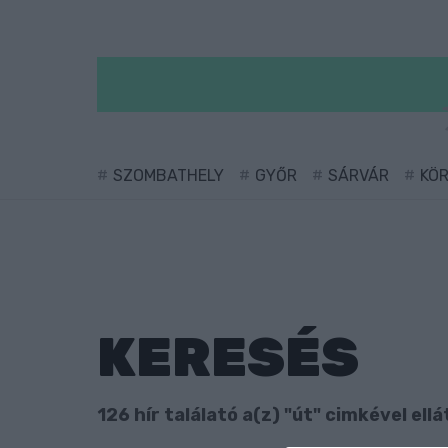
SZOMBATHELY
GYŐR
SÁRVÁR
KÖ
KERESÉS
126 hír találató a(z) "út" cimkével ellá