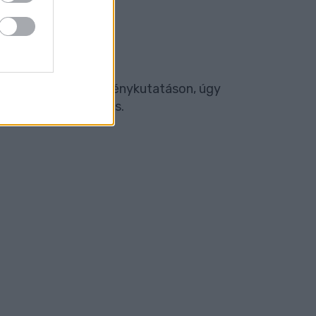
ől.
pszavazáson/közvéleménykutatáson, úgy
epet átszelő úttal is.