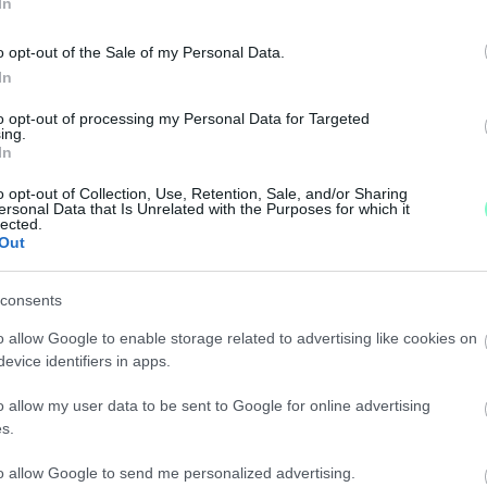
In
T KŐSZEGET ÉS RATTERSDORFOT ÖSSZEKÖTŐ SZA
o opt-out of the Sale of my Personal Data.
In
to opt-out of processing my Personal Data for Targeted
ing.
LUNK, SÁRVÁR KÖZELÉBEN ERŐS AZ ÉSZAKI SZÉL
In
o opt-out of Collection, Use, Retention, Sale, and/or Sharing
ersonal Data that Is Unrelated with the Purposes for which it
lected.
e szárazak az utak.
Out
IGYÁZNI AZ UTAKON!
consents
o allow Google to enable storage related to advertising like cookies on
em éppen megfelelő útviszonyok miatt.
evice identifiers in apps.
o allow my user data to be sent to Google for online advertising
ATHELY ÉS EGYHÁZASRÁDÓC KÖZÖTT
s.
to allow Google to send me personalized advertising.