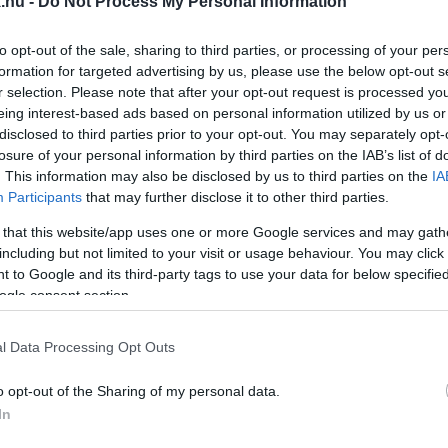
.hu -
Do Not Process My Personal Information
IGARCHÁHOZ TARTOZÓ JACHTOT
to opt-out of the sale, sharing to third parties, or processing of your per
formation for targeted advertising by us, please use the below opt-out s
r selection. Please note that after your opt-out request is processed y
oglalkozó konglomerátumot vezet Moszkvában.
eing interest-based ads based on personal information utilized by us or
disclosed to third parties prior to your opt-out. You may separately opt-
JAIT PRÓBÁLTA MEGINGATNI, DE CSÚNYÁN ELSZÁ
losure of your personal information by third parties on the IAB’s list of
. This information may also be disclosed by us to third parties on the
IA
Participants
that may further disclose it to other third parties.
 az orosz légitársaságok gépeit.
 that this website/app uses one or more Google services and may gath
including but not limited to your visit or usage behaviour. You may click 
LTA AZ AMBASSADOR-HIDAT AZ OLTÁSELLENES 
 to Google and its third-party tags to use your data for below specifi
ogle consent section.
l az Egyesült Államokat és Kanadát összekötő hidat.
l Data Processing Opt Outs
-I KORMÁNYZÓ SZEXUÁLIS ZAKLATÁSOS ÜGYÉBEN
o opt-out of the Sharing of my personal data.
In