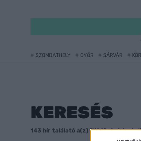
SZOMBATHELY
GYŐR
SÁRVÁR
KÖ
KERESÉS
143 hír találató a(z) "USA" cimkével el