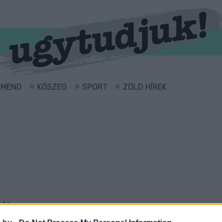
RMEND
KŐSZEG
SPORT
ZÖLD HÍREK
látva.