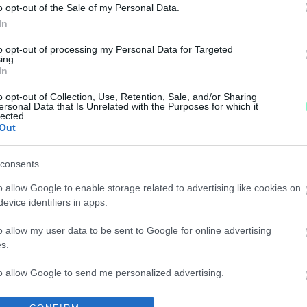
o opt-out of the Sale of my Personal Data.
, hogy Andrew Cuomo erőszakkal nyúlt az asszisztens
In
 SZEREPE MIATT KIRÚGTA A CNN AZ EGYIK SZTÁ
to opt-out of processing my Personal Data for Targeted
ing.
In
yja ügyét, aki korábban New York kormányzója volt.
o opt-out of Collection, Use, Retention, Sale, and/or Sharing
ersonal Data that Is Unrelated with the Purposes for which it
lected.
SMERT AMERIKAI RAPPERT, YOUNG DOLPH-OT
Out
consents
lélt.
o allow Google to enable storage related to advertising like cookies on
evice identifiers in apps.
G A KOKAINBÁRÓ EGYKORI OTTHONA MELLETT ÉLD
o allow my user data to be sent to Google for online advertising
s.
az állatok, mostanra viszont elszaporodtak a környék
to allow Google to send me personalized advertising.
GERPARTJAIT EGY HATALMAS OLAJKIÖMLÉS UTÁN
o allow Google to enable storage related to analytics like cookies on