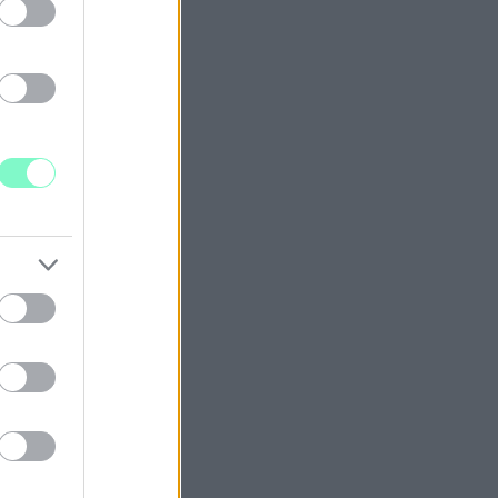
éhez.
RMŰSORVEZETŐJÉT
EGÉLNEK
en.