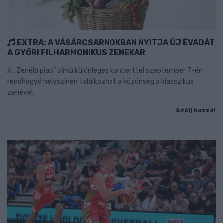
EXTRA: A VÁSÁRCSARNOKBAN NYITJA ÚJ ÉVADÁT
A GYŐRI FILHARMONIKUS ZENEKAR
A „Zenélő piac” című különleges koncerttel szeptember 7-én
rendhagyó helyszínen találkozhat a közönség a klasszikus
zenével.
Szólj hozzá!