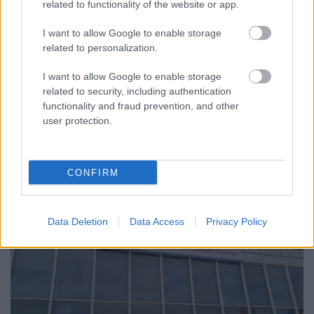
related to functionality of the website or app.
I want to allow Google to enable storage
related to personalization.
IGAZI RITKASÁG: KILENC NAPPAL KORÁBBAN
NYITJÁK MEG A FELÚJÍTÁS ALATT ÁLLÓ HECSEI ÚTI
I want to allow Google to enable storage
FELÜLJÁRÓT
related to security, including authentication
functionality and fraud prevention, and other
Hétfőn hajnali négy órától ismét minden közlekedő használhatja
user protection.
az átkelőt, az autóbuszok is visszatérnek eredeti útvonalukra.
Szólj hozzá!
CONFIRM
Data Deletion
Data Access
Privacy Policy