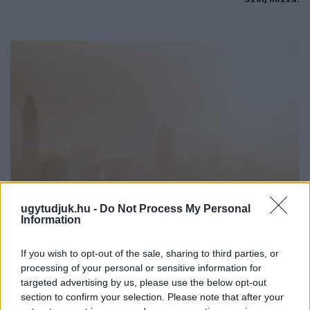
ugytudjuk.hu -
Do Not Process My Personal
Information
NEM VÁRT HELYEN IS OKOZHAT PROBLÉMÁKAT AZ
If you wish to opt-out of the sale, sharing to third parties, or
EXTRÉM HŐSÉG: A TALAJKÖZELI ÓZON AZ ÚJ
processing of your personal or sensitive information for
VESZÉLYFORRÁS
targeted advertising by us, please use the below opt-out
section to confirm your selection. Please note that after your
A forró, napos időjárás kedvez a talajközeli ózon kialakulásának,