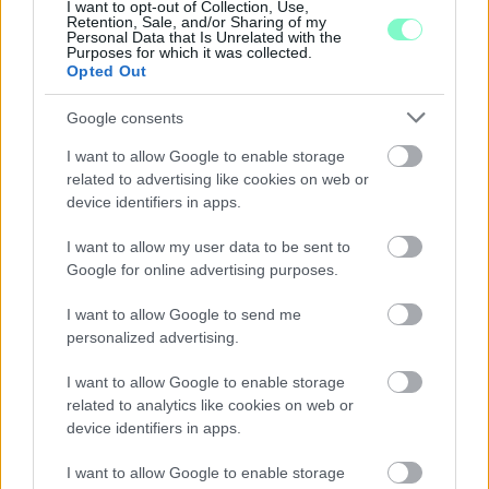
NAPFOGYATKOZÁS: KÜLÖNLEGES CSILLAGÁSZATI
I want to opt-out of Collection, Use,
Retention, Sale, and/or Sharing of my
PROGRAMOK JÖNNEK GYŐRBEN ÉS NYÚLON
Personal Data that Is Unrelated with the
Purposes for which it was collected.
Három estén is az égbolt kerül a középpontba: távcsöves
Opted Out
megfigyelések, zenés installációk és lézeres csillagtúrák mellett
augusztus 12-én egy látványos részleges napfogyatkozást is
Google consents
megfigyelhetnek az érdeklődők.
I want to allow Google to enable storage
Szólj hozzá!
related to advertising like cookies on web or
device identifiers in apps.
I want to allow my user data to be sent to
Google for online advertising purposes.
I want to allow Google to send me
personalized advertising.
I want to allow Google to enable storage
related to analytics like cookies on web or
device identifiers in apps.
I want to allow Google to enable storage