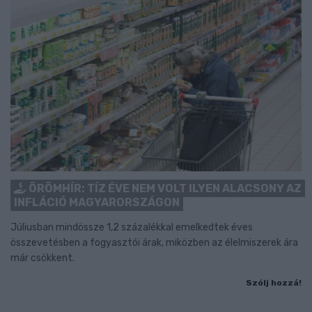
ÖRÖMHÍR: TÍZ ÉVE NEM VOLT ILYEN ALACSONY AZ
INFLÁCIÓ MAGYARORSZÁGON
Júliusban mindössze 1,2 százalékkal emelkedtek éves
összevetésben a fogyasztói árak, miközben az élelmiszerek ára
már csökkent.
Szólj hozzá!