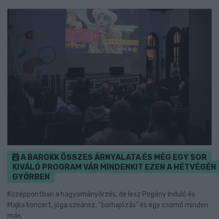
A BAROKK ÖSSZES ÁRNYALATA ÉS MÉG EGY SOR
KIVÁLÓ PROGRAM VÁR MINDENKIT EZEN A HÉTVÉGÉN
GYŐRBEN
Középpontban a hagyományőrzés, de lesz Pogány Induló és
Majka koncert, jóga szeánsz, “borhajózás” és egy csomó minden
más.