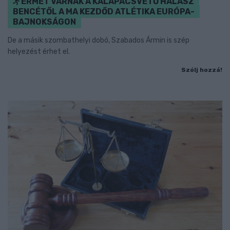
ÉRMET VÁRNAK A KALAPÁCSVETŐ HALÁSZ
BENCÉTŐL A MA KEZDŐD ATLÉTIKA EURÓPA-
BAJNOKSÁGON
De a másik szombathelyi dobó, Szabados Ármin is szép
helyezést érhet el.
Szólj hozzá!