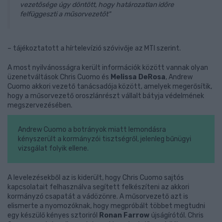
vezetősége úgy döntött, hogy határozatlan időre
felfüggeszti a műsorvezetőt"
– tájékoztatott a hírtelevízió szóvivője az MTI szerint.
A most nyilvánosságra került információk között vannak olyan
üzenetváltások Chris Cuomo és
Melissa DeRosa
, Andrew
Cuomo akkori vezető tanácsadója között, amelyek megerősítik,
hogy a műsorvezető oroszlánrészt vállalt bátyja védelmének
megszervezésében.
Andrew Cuomo a botrányok miatt lemondásra
kényszerült a kormányzói tisztségről, jelenleg bűnügyi
vizsgálat folyik ellene.
A levelezésekből az is kiderült, hogy Chris Cuomo sajtós
kapcsolatait felhasználva segített felkészíteni az akkori
kormányzó csapatát a vádözönre. A műsorvezető azt is
elismerte a nyomozóknak, hogy megpróbált többet megtudni
egy készülő kényes sztoriról
Ronan Farrow
újságírótól. Chris