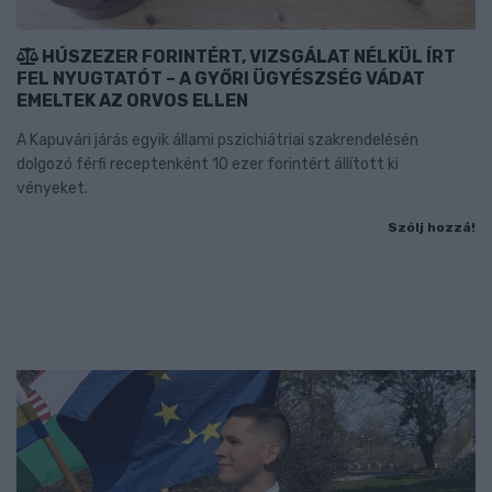
HÚSZEZER FORINTÉRT, VIZSGÁLAT NÉLKÜL ÍRT
FEL NYUGTATÓT – A GYŐRI ÜGYÉSZSÉG VÁDAT
EMELTEK AZ ORVOS ELLEN
A Kapuvári járás egyik állami pszichiátriai szakrendelésén
dolgozó férfi receptenként 10 ezer forintért állított ki
vényeket.
Szólj hozzá!