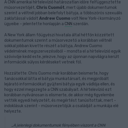
A CNN amerikai hírtelevízió határozatlan időre felfüggesztette
műsorvezetőjét,
Chris Cuomót
, mert újabb dokumentumok
szerint a véltnél jobban belefolyt bátyja, a többszörös szexuális
zaklatással vádolt
Andrew Cuomo
volt New York-i kormányzó
ügyeibe – jelentette honlapján a
CNN
szerdán.
A New York állam főügyészi hivatala által hétfőn közzétett
dokumentumok szerint a műsorvezető a korábban véltnél
sokkal jobban kivette részét a bátyja, Andrew Cuomo
védelmének megszervezéséből – mondta el a hírtelevízió egyik
szóvivője kedd este, jelezve, hogy az újonnan napvilágra került
információk súlyos kérdéseket vetnek föl.
Hozzátette: Chris Cuomo már korábban beismerte, hogy
tanácsokkal látta el bátyja munkatársait, és megpróbált
lejárató információkat gyűjteni bátyja egyik vádlója ellen, és
hogy ezzel megszegte a CNN szabályait. A hírtelevízió ezt
korábban nyilvánosan is elismerte, de akkor még figyelembe
vették egyedi helyzetét, és megértést tanúsítottak, mert -
indoklásuk szerint - műsorvezetőjük a családját a munkája elé
helyezte.
„A jelenlegi dokumentumok fényében viszont a CNN