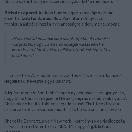
Cuomo szerint az ilyesmi „bevett gyakorlat" a médiában.
Rich Azzopardi
, Andrew Cuomo egyik szóvivője szerdán
közölte:
Letitia James
, New York állam főügyésze
manipulálási céllal hozta nyilvánosságra a dokumentumokat.
„New York lakóit senki sem csaphatja be. A napnál is
világosabb, hogy James és kollégái visszaélnek a
kormányzati forrásokkal politikai ellenfeleik lejáratása
érdekében"
– szögezte le Azzopardi, aki „visszataszítónak, etikátlannak és
illegálisnak" nevezte a gyakorlatot.
A lépést megelőzően több újságíró nyilvánosan is megjegyezte,
hogy Chris Cuomo megsértette az újságírás íratlan szabályait. A
CNN berkein belül is többen elégedetlenségüket fejezték ki a
műsorvezető viselkedése miatt – írta honlapján a hírtelevízió.
Charlotte Bennett, a volt New York-i kormányzó egyik áldozata
a Twitteren azt követelte a CNN-től, hogy rúgják ki Chris