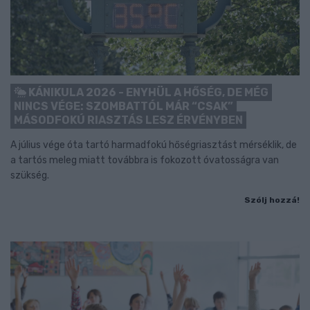
KÁNIKULA 2026 - ENYHÜL A HŐSÉG, DE MÉG
NINCS VÉGE: SZOMBATTÓL MÁR “CSAK”
MÁSODFOKÚ RIASZTÁS LESZ ÉRVÉNYBEN
A július vége óta tartó harmadfokú hőségriasztást mérséklik, de
a tartós meleg miatt továbbra is fokozott óvatosságra van
szükség.
Szólj hozzá!