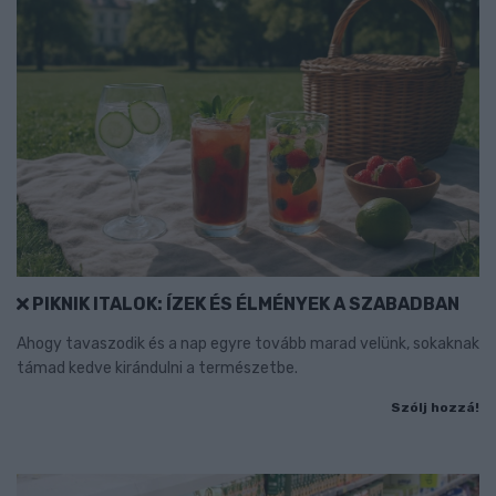
PIKNIK ITALOK: ÍZEK ÉS ÉLMÉNYEK A SZABADBAN
Ahogy tavaszodik és a nap egyre tovább marad velünk, sokaknak
támad kedve kirándulni a természetbe.
Szólj hozzá!