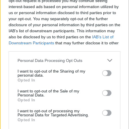
opt-out request is processed you may continue seeing
amely irritálhatja a légutakat, ronthatja a tüdő működését és
interest-based ads based on personal information utilized by
különösen veszélyes lehet a krónikus betegek számára.
us or personal information disclosed to third parties prior to
your opt-out. You may separately opt-out of the further
Szólj hozzá!
disclosure of your personal information by third parties on the
IAB’s list of downstream participants. This information may
also be disclosed by us to third parties on the
IAB’s List of
Downstream Participants
that may further disclose it to other
third parties.
Please note that this website/app uses one or more Google
Personal Data Processing Opt Outs
services and may gather and store information including but
not limited to your visit or usage behaviour. You may click to
I want to opt-out of the Sharing of my
personal data.
grant or deny consent to Google and its third-party tags to
Opted In
use your data for below specified purposes in below Google
consent section.
I want to opt-out of the Sale of my
Personal Data.
Opted In
I want to opt-out of processing my
Personal Data for Targeted Advertising.
Opted In
CSILLAGOK, HULLÓCSILLAGOK ÉS