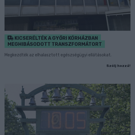
KICSERÉLTÉK A GYŐRI KÓRHÁZBAN
MEGHIBÁSODOTT TRANSZFORMÁTORT
Megkezdték az elhalasztott egészségügyi ellátásokat.
Szólj hozzá!