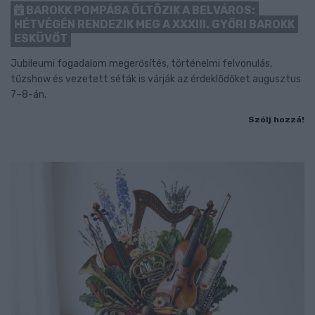
BAROKK POMPÁBA ÖLTÖZIK A BELVÁROS:
HÉTVÉGÉN RENDEZIK MEG A XXXIII. GYŐRI BAROKK
ESKÜVŐT
Jubileumi fogadalom megerősítés, történelmi felvonulás,
tűzshow és vezetett séták is várják az érdeklődőket augusztus
7–8-án.
Szólj hozzá!