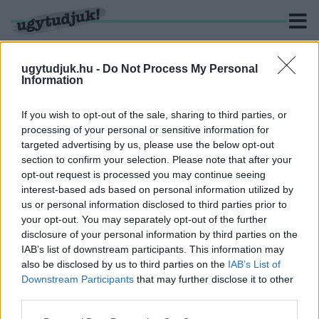
ugytudjuk.hu -
Do Not Process My Personal
Information
KERESÉS
If you wish to opt-out of the sale, sharing to third parties, or
processing of your personal or sensitive information for
3 hír találató a(z) "Toldi Tamás" cimkével ellátva.
targeted advertising by us, please use the below opt-out
section to confirm your selection. Please note that after your
opt-out request is processed you may continue seeing
MORZSOLÓDIK A SÁRVÁRI FIDESZ - NÉMETH
interest-based ads based on personal information utilized by
RÓBERT ÖNKORMÁNYZATI KÉPVISELŐ KILÉP A
us or personal information disclosed to third parties prior to
PÁRTBÓL, FÜGGETLENKÉNT ÜL EZENTÚL A
TESTÜLETBEN
your opt-out. You may separately opt-out of the further
disclosure of your personal information by third parties on the
2026. június. 24. 21:09
IAB’s list of downstream participants. This information may
Toldi Tamás képviselő lemondásra szólította fel a “kamu”
also be disclosed by us to third parties on the
IAB’s List of
Magyar Péternek aláírásokat gyűjtő fideszes Varga Károlyt.
Downstream Participants
that may further disclose it to other
CSAK NÉMA CSÖND JÖTT VÁLASZUL A
third parties.
SÁRVÁRI FIDESZES ÖNKORMÁNYZATI
KÉPVISELŐKTŐL, AMIKOR AZT KÉRDEZTÉK
Please note that this website/app uses one or more Google