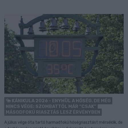
KÁNIKULA 2026 - ENYHÜL A HŐSÉG, DE MÉG
NINCS VÉGE: SZOMBATTÓL MÁR “CSAK”
MÁSODFOKÚ RIASZTÁS LESZ ÉRVÉNYBEN
A július vége óta tartó harmadfokú hőségriasztást mérséklik, de