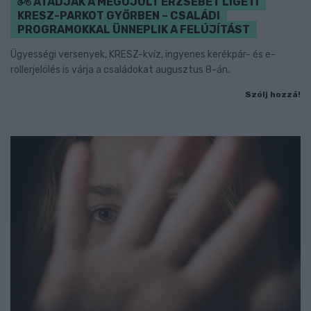
ÁTADJÁK A MEGÚJULT ERZSÉBET LIGETI
KRESZ-PARKOT GYŐRBEN – CSALÁDI
PROGRAMOKKAL ÜNNEPLIK A FELÚJÍTÁST
Ügyességi versenyek, KRESZ-kvíz, ingyenes kerékpár- és e-
rollerjelölés is várja a családokat augusztus 8-án.
Szólj hozzá!