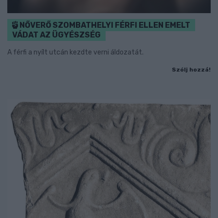
NŐVERŐ SZOMBATHELYI FÉRFI ELLEN EMELT
VÁDAT AZ ÜGYÉSZSÉG
A férfi a nyílt utcán kezdte verni áldozatát.
Szólj hozzá!