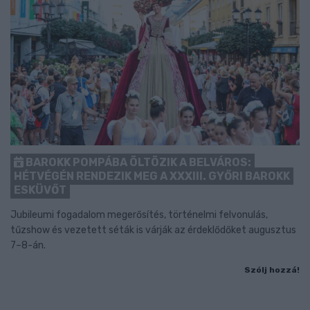
BAROKK POMPÁBA ÖLTÖZIK A BELVÁROS:
HÉTVÉGÉN RENDEZIK MEG A XXXIII. GYŐRI BAROKK
ESKÜVŐT
Jubileumi fogadalom megerősítés, történelmi felvonulás,
tűzshow és vezetett séták is várják az érdeklődőket augusztus
7–8-án.
Szólj hozzá!