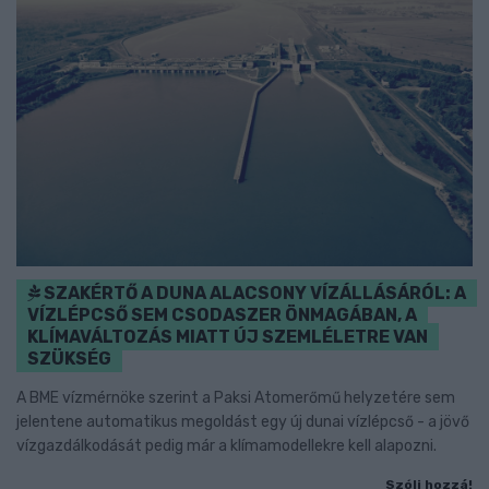
SZAKÉRTŐ A DUNA ALACSONY VÍZÁLLÁSÁRÓL: A
VÍZLÉPCSŐ SEM CSODASZER ÖNMAGÁBAN, A
KLÍMAVÁLTOZÁS MIATT ÚJ SZEMLÉLETRE VAN
SZÜKSÉG
A BME vízmérnöke szerint a Paksi Atomerőmű helyzetére sem
jelentene automatikus megoldást egy új dunai vízlépcső - a jövő
vízgazdálkodását pedig már a klímamodellekre kell alapozni.
Szólj hozzá!