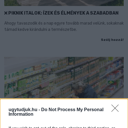
PIKNIK ITALOK: ÍZEK ÉS ÉLMÉNYEK A SZABADBAN
Ahogy tavaszodik és a nap egyre tovább marad velünk, sokaknak
támad kedve kirándulni a természetbe.
Szólj hozzá!
ugytudjuk.hu -
Do Not Process My Personal
Information
If you wish to opt-out of the sale, sharing to third parties, or