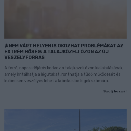
NEM VÁRT HELYEN IS OKOZHAT PROBLÉMÁKAT AZ
EXTRÉM HŐSÉG: A TALAJKÖZELI ÓZON AZ ÚJ
VESZÉLYFORRÁS
A forró, napos időjárás kedvez a talajközeli ózon kialakulásának,
amely irritálhatja a légutakat, ronthatja a tüdő működését és
különösen veszélyes lehet a krónikus betegek számára.
Szólj hozzá!