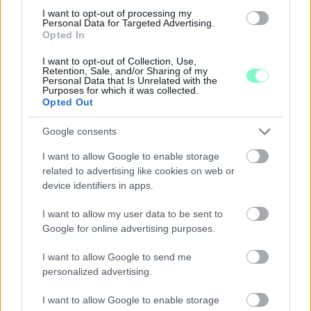
I want to opt-out of processing my
Personal Data for Targeted Advertising.
Opted In
I want to opt-out of Collection, Use,
A BAROKK ÖSSZES ÁRNYALATA ÉS MÉG EGY SOR
Retention, Sale, and/or Sharing of my
KIVÁLÓ PROGRAM VÁR MINDENKIT EZEN A HÉTVÉGÉN
Personal Data that Is Unrelated with the
Purposes for which it was collected.
GYŐRBEN
Opted Out
Középpontban a hagyományőrzés, de lesz Pogány Induló és
Google consents
Majka koncert, jóga szeánsz, “borhajózás” és egy csomó minden
más.
I want to allow Google to enable storage
related to advertising like cookies on web or
Szólj hozzá!
device identifiers in apps.
I want to allow my user data to be sent to
Google for online advertising purposes.
I want to allow Google to send me
personalized advertising.
I want to allow Google to enable storage