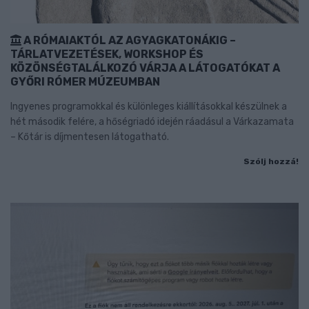
A RÓMAIAKTÓL AZ AGYAGKATONÁKIG –
TÁRLATVEZETÉSEK, WORKSHOP ÉS
KÖZÖNSÉGTALÁLKOZÓ VÁRJA A LÁTOGATÓKAT A
GYŐRI RÓMER MÚZEUMBAN
Ingyenes programokkal és különleges kiállításokkal készülnek a
hét második felére, a hőségriadó idején ráadásul a Várkazamata
– Kőtár is díjmentesen látogatható.
Szólj hozzá!