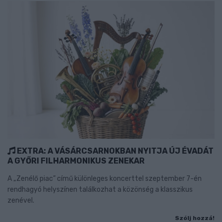
EXTRA: A VÁSÁRCSARNOKBAN NYITJA ÚJ ÉVADÁT
A GYŐRI FILHARMONIKUS ZENEKAR
A „Zenélő piac” című különleges koncerttel szeptember 7-én
rendhagyó helyszínen találkozhat a közönség a klasszikus
zenével.
Szólj hozzá!