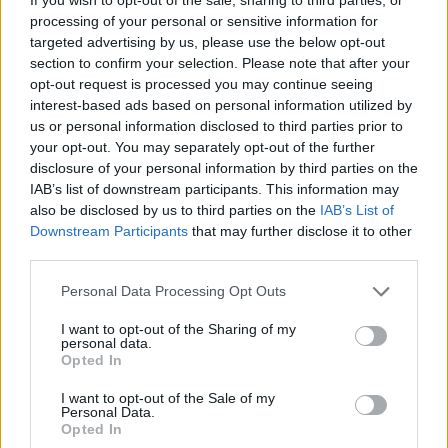
processing of your personal or sensitive information for
ÖRÖMHÍR: TÍZ ÉVE NEM VOLT ILYEN ALACSONY AZ
targeted advertising by us, please use the below opt-out
INFLÁCIÓ MAGYARORSZÁGON
section to confirm your selection. Please note that after your
opt-out request is processed you may continue seeing
Júliusban mindössze 1,2 százalékkal emelkedtek éves
interest-based ads based on personal information utilized by
összevetésben a fogyasztói árak, miközben az élelmiszerek ára
us or personal information disclosed to third parties prior to
már csökkent.
your opt-out. You may separately opt-out of the further
disclosure of your personal information by third parties on the
Szólj hozzá!
IAB’s list of downstream participants. This information may
also be disclosed by us to third parties on the
IAB’s List of
Downstream Participants
that may further disclose it to other
third parties.
Please note that this website/app uses one or more Google
Personal Data Processing Opt Outs
services and may gather and store information including but
not limited to your visit or usage behaviour. You may click to
I want to opt-out of the Sharing of my
personal data.
grant or deny consent to Google and its third-party tags to
Opted In
use your data for below specified purposes in below Google
consent section.
I want to opt-out of the Sale of my
Personal Data.
Opted In