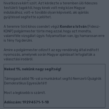
hivatkozva kért szót. Azt kérdezte a teremben ülő fideszes
testületi tagoktól, hogy kinek volt még köze Magyar
indulásához, volt-e további olyan képviselő, aki ajánlás
gyűjtéssel segítette a jelöltet.
A teremre törő kínos csendet végül
Kondora István
(Fidesz-
KDNP) polgármester törte meg azzal, hogy azt mondta,
valamiféle vizsgálat úgyis folyamatban van, így hamarosan erre
is fény fog derülni.
Amire a polgármester célzott az egy rendőrség által indított
nyomozás, amelynek során Magyar ajánlásait lefoglalták a
választási irodáról.
Neked 1%, nekünk nagy segítség!
Támogasd adód 1%-val a munkánkat segítő Nemzeti Újságírók
Demokratikus Egyesületét!
Most a legkisebb is számít.
Adószám: 19294571-1-18