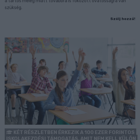
a tartós meleg miatt továbbra is fokozott óvatosságra van
szükség.
Szólj hozzá!
KÉT RÉSZLETBEN ÉRKEZIK A 100 EZER FORINTOS
ISKOLAKEZDÉSI TÁMOGATÁS, AMIT NEM KELL KÜLÖN