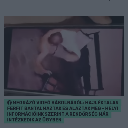
MEGRÁZÓ VIDEÓ BÁBOLNÁRÓL: HAJLÉKTALAN
FÉRFIT BÁNTALMAZTAK ÉS ALÁZTAK MEG - HELYI
INFORMÁCIÓINK SZERINT A RENDŐRSÉG MÁR
INTÉZKEDIK AZ ÜGYBEN