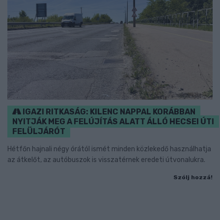
IGAZI RITKASÁG: KILENC NAPPAL KORÁBBAN
NYITJÁK MEG A FELÚJÍTÁS ALATT ÁLLÓ HECSEI ÚTI
FELÜLJÁRÓT
Hétfőn hajnali négy órától ismét minden közlekedő használhatja
az átkelőt, az autóbuszok is visszatérnek eredeti útvonalukra.
Szólj hozzá!