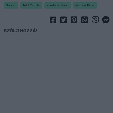
Sárvár
Toldi Tamás
Kondora István
Magyar Péter
SZÓLJ HOZZÁ!