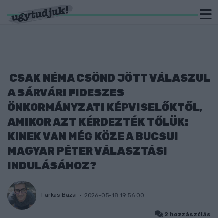
CSAK NÉMA CSÖND JÖTT VÁLASZUL
A SÁRVÁRI FIDESZES
ÖNKORMÁNYZATI KÉPVISELŐKTŐL,
AMIKOR AZT KÉRDEZTÉK TŐLÜK:
KINEK VAN MÉG KÖZE A BUCSUI
MAGYAR PÉTER VÁLASZTÁSI
INDULÁSÁHOZ?
Farkas Bazsi
2026-05-18 19:56:00
2 hozzászólás