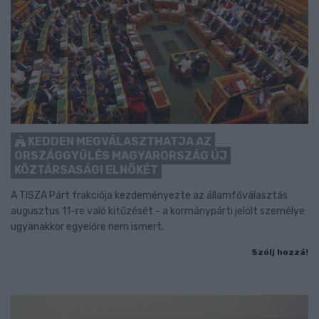
KEDDEN MEGVÁLASZTHATJA AZ
ORSZÁGGYŰLÉS MAGYARORSZÁG ÚJ
KÖZTÁRSASÁGI ELNÖKÉT
A TISZA Párt frakciója kezdeményezte az államfőválasztás
augusztus 11-re való kitűzését - a kormánypárti jelölt személye
ugyanakkor egyelőre nem ismert.
Szólj hozzá!