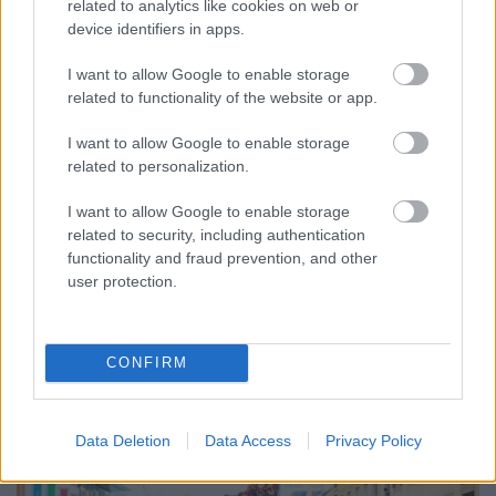
related to analytics like cookies on web or
device identifiers in apps.
I want to allow Google to enable storage
related to functionality of the website or app.
I want to allow Google to enable storage
related to personalization.
ENERGIATAKARÉKOSSÁG: KORÁBBAN KEZDŐDIK
A GYŐRI AUDI ETO KC PÉNTEKI FELKÉSZÜLÉSI
I want to allow Google to enable storage
MÉRKŐZÉSE
related to security, including authentication
functionality and fraud prevention, and other
Az energiaellátás tehermentesítése érdekében másfél órával
user protection.
előrébb hozták a Brest Bretagne Handball elleni találkozó
kezdését.
1 hozzászólás
CONFIRM
Data Deletion
Data Access
Privacy Policy