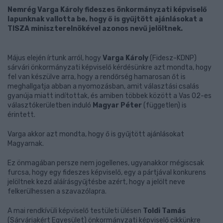
Nemrég Varga Károly fideszes önkormányzati képviselő
lapunknak vallotta be, hogy ő is gyűjtött ajánlásokat a
TISZA miniszterelnökével azonos nevű jelöltnek.
Május elején írtunk arról, hogy
Varga Károly
(Fidesz-KDNP)
sárvári önkormányzati képviselő kérdésünkre azt mondta, hogy
fel van készülve arra, hogy a rendőrség hamarosan őt is
meghallgatja abban a nyomozásban, amit választási csalás
gyanúja miatt indítottak, és amiben többek között a Vas 02-es
választókerületben induló
Magyar Péter
(független) is
érintett.
Varga akkor azt mondta, hogy ő is gyűjtött ajánlásokat
Magyarnak.
Ez önmagában persze nem jogellenes, ugyanakkor mégiscsak
furcsa, hogy egy fideszes képviselő, egy a pártjával konkurens
jelöltnek kezd aláírásgyűjtésbe azért, hogy a jelölt neve
felkerülhessen a szavazólapra.
A mai rendkívüli képviselő testületi ülésen
Toldi Tamás
(Sárváriakért Egyesület) önkormányzati képviselő cikkünkre