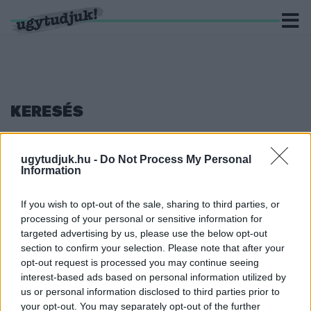
KERESÉS
8 hír találató a(z) "tisztújítás" cimkével ellátva.
ugytudjuk.hu -
Do Not Process My Personal
Information
SCHMUCK ERZSÉBETET ÉS UNGÁR PÉTERT
VÁLASZTOTTÁK AZ LMP TÁRSELNÖKEIVÉ A
TISZTÚJÍTÁSON
If you wish to opt-out of the sale, sharing to third parties, or
processing of your personal or sensitive information for
2022. augusztus. 27. 14:34
targeted advertising by us, please use the below opt-out
A zöld párt küldöttjei országos titkárt és elnökségi tagokat is
választottak.
section to confirm your selection. Please note that after your
opt-out request is processed you may continue seeing
HAJNAL MIKLÓS ELINDUL A MOMENTUM ELNÖKI
interest-based ads based on personal information utilized by
POSZTJÁÉRT
us or personal information disclosed to third parties prior to
2022. május. 13. 16:59
your opt-out. You may separately opt-out of the further