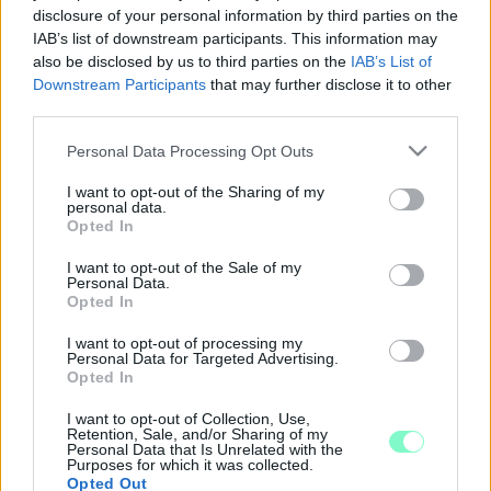
A politikus azt írta, egy hete nem gondolta volna, hogy ilyen
disclosure of your personal information by third parties on the
bejelentést fog tenni.
IAB’s list of downstream participants. This information may
TISZTÚJÍTÁS VOLT A GYŐRI JOBBIKNÁL
also be disclosed by us to third parties on the
IAB’s List of
Downstream Participants
that may further disclose it to other
2020. november. 13. 11:15
third parties.
A helyi szervezet elnöke ismét Haba Vilmos lett.
A GYŐRI POLLREISZ BALÁZS IS BEKERÜLT AZ
Please note that this website/app uses one or more Google
Personal Data Processing Opt Outs
MSZP ORSZÁGOS ELNÖKSÉGÉBE
services and may gather and store information including but
not limited to your visit or usage behaviour. You may click to
I want to opt-out of the Sharing of my
2020. szeptember. 20. 11:44
personal data.
grant or deny consent to Google and its third-party tags to
Tisztújítást tartott a szocialista párt, Tóth Bertalan és
Opted In
use your data for below specified purposes in below Google
Kunhalmi Ágnes lettek a társelnökei.
consent section.
I want to opt-out of the Sale of my
SCHMUCK ERZSÉBET LETT AZ LMP
Personal Data.
TÁRSELNÖKE
Opted In
2019. november. 23. 16:37
I want to opt-out of processing my
Az LMP kongresszusa nagy többséggel társelnökévé
Personal Data for Targeted Advertising.
választotta Schmuck Erzsébet parlamenti frakcióvezető-
Opted In
helyettest. Az új társelnök szombaton, a megválasztását
követő sajtótájékoztatón elmondta: 2022-re megkerülhetetlen
I want to opt-out of Collection, Use,
és kormányzóképes zöld párttá kívánják tenni a pártot.
Retention, Sale, and/or Sharing of my
Personal Data that Is Unrelated with the
LE FOGSZ DÖBBENNI, HA MEGTUDOD KI LETT A
Purposes for which it was collected.
Opted Out
FIDESZ ELNÖKE