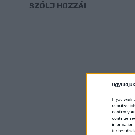
SZÓLJ HOZZÁ!
ugytudjuk
If you wish 
sensitive in
confirm you
continue se
information 
further disc