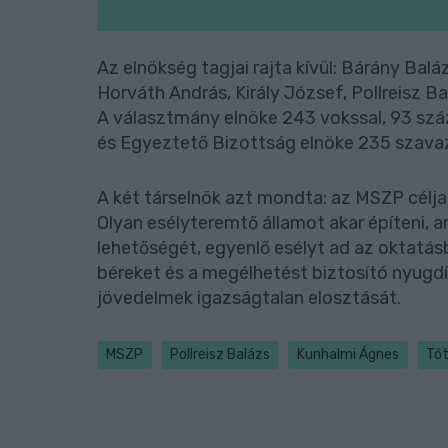
Az elnökség tagjai rajta kívül: Bárány Balá
Horváth András, Király József, Pollreisz Ba
A választmány elnöke 243 vokssal, 93 száza
és Egyeztető Bizottság elnöke 235 szava
A két társelnök azt mondta: az MSZP célja
Olyan esélyteremtő államot akar építeni, 
lehetőségét, egyenlő esélyt ad az oktatá
béreket és a megélhetést biztosító nyugdí
jövedelmek igazságtalan elosztását.
MSZP
Pollreisz Balázs
Kunhalmi Ágnes
Tót