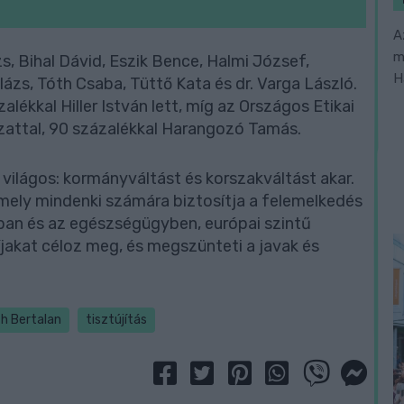
A
m
zs, Bihal Dávid, Eszik Bence, Halmi József,
H
lázs, Tóth Csaba, Tüttő Kata és dr. Varga László.
lékkal Hiller István lett, míg az Országos Etikai
zattal, 90 százalékkal Harangozó Tamás.
 világos: kormányváltást és korszakváltást akar.
amely mindenki számára biztosítja a felemelkedés
sban és az egészségügyben, európai szintű
jakat céloz meg, és megszünteti a javak és
h Bertalan
tisztújítás