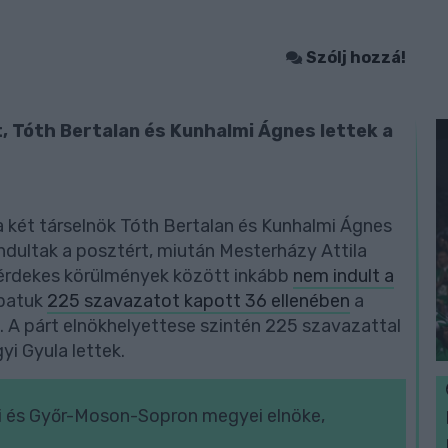
Szólj hozzá!
t, Tóth Bertalan és Kunhalmi Ágnes lettek a
 két társelnök Tóth Bertalan és Kunhalmi Ágnes
 indultak a posztért, miután Mesterházy Attila
t érdekes körülmények között inkább
nem indult a
apatuk
225 szavazatot kapott 36 ellenében
a
. A párt elnökhelyettese szintén 225 szavazattal
yi Gyula lettek.
i és Győr-Moson-Sopron megyei elnöke,