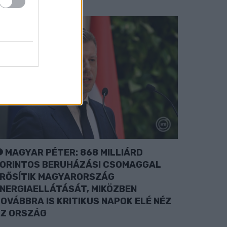
MAGYAR PÉTER: 868 MILLIÁRD
ORINTOS BERUHÁZÁSI CSOMAGGAL
RŐSÍTIK MAGYARORSZÁG
NERGIAELLÁTÁSÁT, MIKÖZBEN
OVÁBBRA IS KRITIKUS NAPOK ELÉ NÉZ
Z ORSZÁG