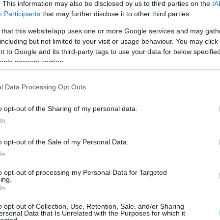
. This information may also be disclosed by us to third parties on the
IA
Participants
that may further disclose it to other third parties.
 that this website/app uses one or more Google services and may gath
including but not limited to your visit or usage behaviour. You may click 
 to Google and its third-party tags to use your data for below specifi
ogle consent section.
l Data Processing Opt Outs
o opt-out of the Sharing of my personal data.
N
In
F
o opt-out of the Sale of my Personal Data.
A
In
s
to opt-out of processing my Personal Data for Targeted
a
ing.
In
o opt-out of Collection, Use, Retention, Sale, and/or Sharing
ersonal Data that Is Unrelated with the Purposes for which it
lected.