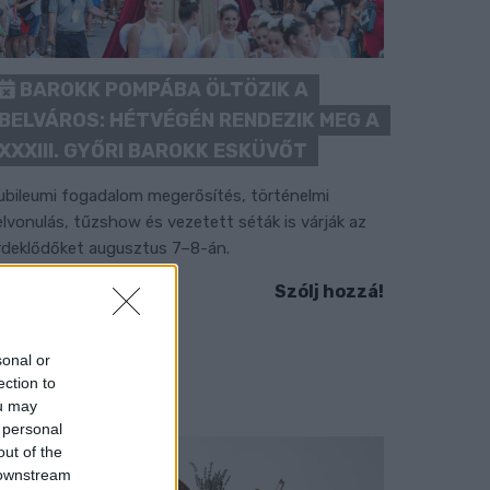
BAROKK POMPÁBA ÖLTÖZIK A
BELVÁROS: HÉTVÉGÉN RENDEZIK MEG A
XXXIII. GYŐRI BAROKK ESKÜVŐT
ubileumi fogadalom megerősítés, történelmi
elvonulás, tűzshow és vezetett séták is várják az
rdeklődőket augusztus 7–8-án.
Szólj hozzá!
sonal or
ection to
ou may
 personal
out of the
 downstream