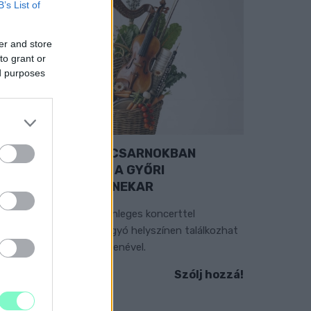
B’s List of
er and store
to grant or
ed purposes
EXTRA: A VÁSÁRCSARNOKBAN
YITJA ÚJ ÉVADÁT A GYŐRI
ILHARMONIKUS ZENEKAR
 „Zenélő piac” című különleges koncerttel
zeptember 7-én rendhagyó helyszínen találkozhat
 közönség a klasszikus zenével.
Szólj hozzá!