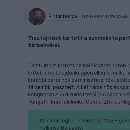
Pintér Bence
2020-09-20 11:44:38
Tisztújítást tartott a szocialista pár
társelnökei.
Tisztújítást tartott az MSZP szombaton: a
lettek, akik tulajdonképpen ellenfél nélkül
korábbi pártelnök és miniszterelnök-jelöl
társelnöki posztért
. A két társelnök és cs
kongresszus 261 küldöttétől (86 százalék)
Komjáthi Imre, alelnökei Gurmai Zita és Heg
Az elnökségbe bekerült az MSZP győr
Pollreisz Balázs is.