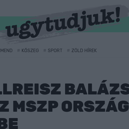
RMEND
KŐSZEG
SPORT
ZÖLD HÍREK
LLREISZ BALÁZS
AZ MSZP ORSZÁ
BE