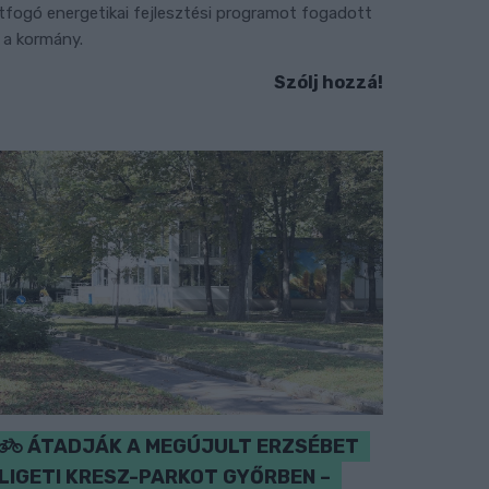
tfogó energetikai fejlesztési programot fogadott
l a kormány.
Szólj hozzá!
ÁTADJÁK A MEGÚJULT ERZSÉBET
LIGETI KRESZ-PARKOT GYŐRBEN –