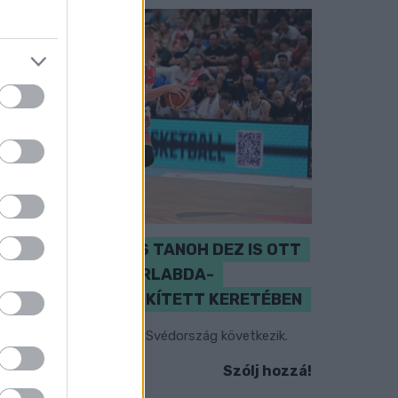
PERL, VÁRADI ÉS TANOH DEZ IS OTT
VAN A FÉRFI KOSÁRLABDA-
VÁLOGATOTT SZŰKÍTETT KERETÉBEN
sztország, Szlovénia és Svédország következik.
Szólj hozzá!