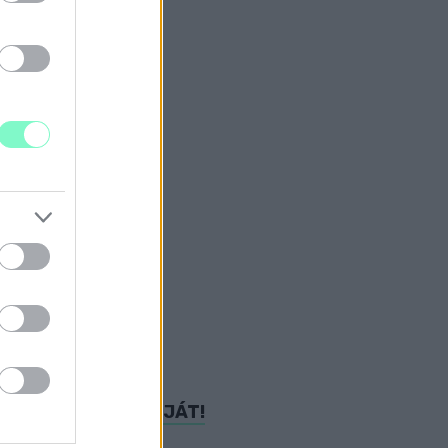
ALÁT
.
S BÁRMELY FORMÁJÁT!