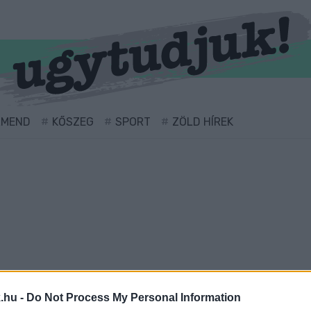
RMEND
KŐSZEG
SPORT
ZÖLD HÍREK
t" cimkével ellátva.
.hu -
Do Not Process My Personal Information