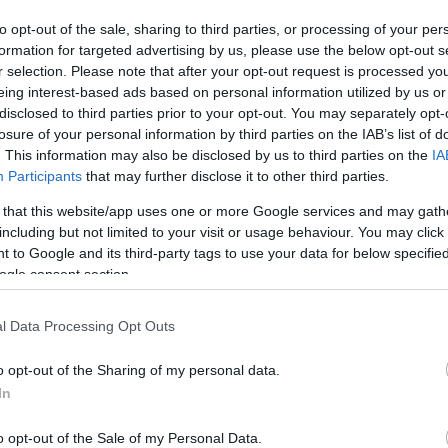
K SZOMBATHELYEN A SZENT FLÓRIÁN KÖRÚT - RU
to opt-out of the sale, sharing to third parties, or processing of your per
formation for targeted advertising by us, please use the below opt-out s
T
r selection. Please note that after your opt-out request is processed y
eing interest-based ads based on personal information utilized by us or
disclosed to third parties prior to your opt-out. You may separately opt-
losure of your personal information by third parties on the IAB’s list of
. This information may also be disclosed by us to third parties on the
IA
Participants
that may further disclose it to other third parties.
HELY KÉT KÖRFORGALMÁNAK A FELÚJÍTÁSÁVAL
 that this website/app uses one or more Google services and may gath
including but not limited to your visit or usage behaviour. You may click 
 to Google and its third-party tags to use your data for below specifi
ap a Szent Gellért - Hunyadi és a Szent Flórián - Kör
ogle consent section.
OMBATHELYI HUNYADI ÚT ÉS SZENT FLÓRIÁN KÖR
l Data Processing Opt Outs
o opt-out of the Sharing of my personal data.
tja.
In
ZENT FLÓRIÁN KÖRÚTI BUSZMEGÁLLÓ ÜGYÉBEN
o opt-out of the Sale of my Personal Data.