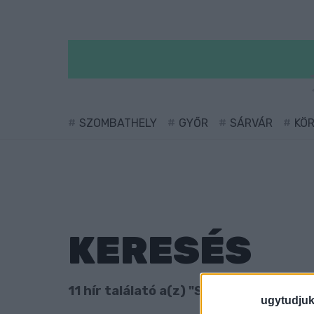
SZOMBATHELY
GYŐR
SÁRVÁR
KÖ
KERESÉS
11 hír találató a(z) "Szent Flórián körú
ugytudjuk