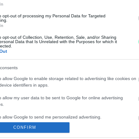
In
to opt-out of processing my Personal Data for Targeted
ing.
SZÖNŐ SÁTORY KÁROLY TÖRÖLTE FACEBOOK-OLD
In
o opt-out of Collection, Use, Retention, Sale, and/or Sharing
ersonal Data that Is Unrelated with the Purposes for which it
lected.
Out
ARODJON A SZOMBATHELYI POLITIKAI ÉLETBŐL!
consents
ele az, hogy szombathelyiek testi épségét kockáztatják
o allow Google to enable storage related to advertising like cookies on
evice identifiers in apps.
EGÁLLÓJA SZOMBATHELYEN
o allow my user data to be sent to Google for online advertising
s.
to allow Google to send me personalized advertising.
ROMBOLÁSÁRÓL: ELUTASÍTJUK A GYŰLÖLETKELTÉ
CONFIRM
o allow Google to enable storage related to analytics like cookies on
evice identifiers in apps.