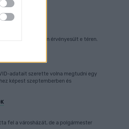
ORMÁNYZAT
bbára csak szavakban érvényesült e téren.
I ALAKULÁSÁRÓL
VID-adatait szerette volna megtudni egy
 ehhez képest szeptemberben és
OK
a fel a városházát, de a polgármester