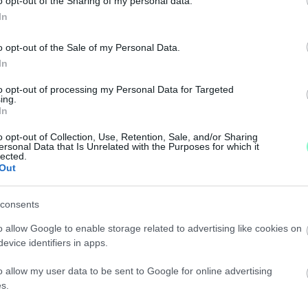
o opt-out of the Sharing of my personal data.
In
NEMZETI SZÍNHÁZ ÜGYÉBEN SZAKÁCS ANDRÁS
o opt-out of the Sale of my Personal Data.
In
ssal a város.
to opt-out of processing my Personal Data for Targeted
ing.
 POLGÁRMESTERE TÁRSASJÁTÉKKAL MÚLATTA AZ
In
o opt-out of Collection, Use, Retention, Sale, and/or Sharing
ersonal Data that Is Unrelated with the Purposes for which it
t Dézsi ezzel gúnyt űzött a választókból, lemondásra s
lected.
Out
ÖZGYŰLÉSRŐL DÉZSI CSABA ANDRÁS
consents
o allow Google to enable storage related to advertising like cookies on
t kérdés elől tűnt el.
evice identifiers in apps.
LT A LEBONTÁSTÓL, IDEJE ÚJRAINDÍTANUNK A F
o allow my user data to be sent to Google for online advertising
s.