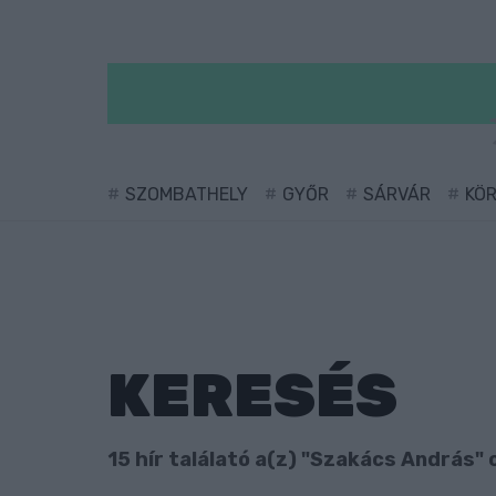
SZOMBATHELY
GYŐR
SÁRVÁR
KÖ
KERESÉS
15 hír találató a(z) "Szakács András" 