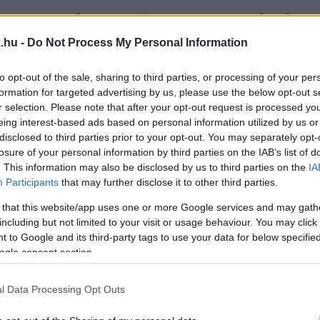
LLENTMONDÁSOS A GYŐRI FIDESZ–KDNP ÁLLÁSPO
.hu -
Do Not Process My Personal Information
to opt-out of the sale, sharing to third parties, or processing of your per
formation for targeted advertising by us, please use the below opt-out s
gy a szabályozás a jelenlegi formájában nem jó, de a
r selection. Please note that after your opt-out request is processed y
elvonás Győr stratégiai érdeke.
eing interest-based ads based on personal information utilized by us or
disclosed to third parties prior to your opt-out. You may separately opt-
VÁDOL A GYŐRI SZÁLLAL IS RENDELKEZŐ PARKFE
losure of your personal information by third parties on the IAB’s list of
. This information may also be disclosed by us to third parties on the
IA
Participants
that may further disclose it to other third parties.
ozzon, hogy Szakács András tudhatott-e a korrupciós há
 that this website/app uses one or more Google services and may gath
including but not limited to your visit or usage behaviour. You may click 
 to Google and its third-party tags to use your data for below specifi
ogle consent section.
KÉPVISELŐI KERETÉT 2025-BEN
l Data Processing Opt Outs
.