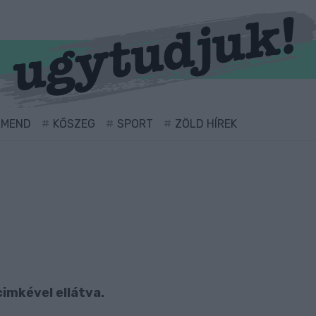
RMEND
KŐSZEG
SPORT
ZÖLD HÍREK
cimkével ellátva.