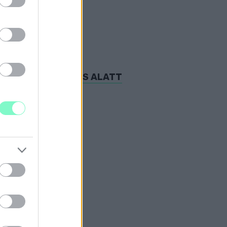
 IDŐT A KÖZGYŰLÉS ALATT
zólította fel.
ELÚJÍTÁSÁT