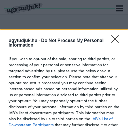
ugytudjuk.hu -
Do Not Process My Personal
KERESÉS
Information
5 hír találató a(z) "Saul fia" cimkével ellátva.
If you wish to opt-out of the sale, sharing to third parties, or
processing of your personal or sensitive information for
MÁR ELÉRHETŐ AZ ORSZÁG EGYETLEN
targeted advertising by us, please use the below opt-out
KIZÁRÓLAG MŰVÉSZFILMEKET KÍNÁLÓ ONLINE
section to confirm your selection. Please note that after your
VIDEÓTÉKÁJA
opt-out request is processed you may continue seeing
interest-based ads based on personal information utilized by
2020. május. 20. 19:28
us or personal information disclosed to third parties prior to
A Cinego műsortárában többek között Cannesban, Velencében,
your opt-out. You may separately opt-out of the further
Berlinben, Torontoban és Karlovy Varyban díjazott alkotásokat is
disclosure of your personal information by third parties on the
megnézhetünk.
IAB’s list of downstream participants. This information may
IDÉN ONLINE ELÉRHETŐ FILMEKKEL
also be disclosed by us to third parties on the
IAB’s List of
EMLÉKEZNEK A HOLOKAUSZT
Downstream Participants
that may further disclose it to other
MAGYARORSZÁGI ÁLDOZATAIRA