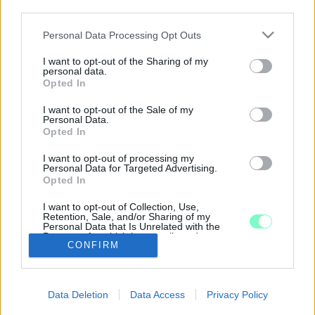
third parties.
2020. Április. 16. 14:17
Please note that this website/app uses one or more Google
A koronavírus miatt nem tudnak rendezvényt tartani.
Personal Data Processing Opt Outs
services and may gather and store information including but
AZ OSCAR-DÍJAS SAUL FIA IS FELKERÜLT
not limited to your visit or usage behaviour. You may click to
I want to opt-out of the Sharing of my
TÖBB MAGYAR FILMMEL A NETFLIX
personal data.
grant or deny consent to Google and its third-party tags to
MŰSORTÁRÁBA
Opted In
use your data for below specified purposes in below Google
2019. december. 06. 19:40
consent section.
I want to opt-out of the Sale of my
A rengeteg külföldi film és sorozat mellett a mai naptól az
Personal Data.
utóbbi évek legsikeresebb magyar alkotásait is megnézhetjük.
Opted In
"SAUL FIA-STÍLUSBAN" FORGATTÁK A
I want to opt-out of processing my
TRÓNOK HARCA UTOLSÓ ÉVADÁNAK EGYIK
Personal Data for Targeted Advertising.
JELENETÉT
Opted In
2019. augusztus. 03. 14:33
I want to opt-out of Collection, Use,
Büszkeség.
Retention, Sale, and/or Sharing of my
Personal Data that Is Unrelated with the
AZ ELMÚLT HÚSZ ÉV 200 LEGJOBB FILMJE
Purposes for which it was collected.
KÖZÉ BEKERÜLT EGY MAGYAR IS
CONFIRM
Opted Out
2018. augusztus. 21. 14:02
Google consents
Legalábbis az egyik amerikai oldal szerint.
Data Deletion
Data Access
Privacy Policy
I want to allow Google to enable storage