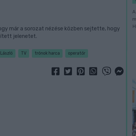
A
m
H
 hogy már a sorozat nézése közben sejtette, hogy
ített jelenetet.
László
TV
trónok harca
operatőr