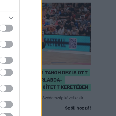
PERL, VÁRADI ÉS TANOH DEZ IS OTT
VAN A FÉRFI KOSÁRLABDA-
VÁLOGATOTT SZŰKÍTETT KERETÉBEN
sztország, Szlovénia és Svédország következik.
Szólj hozzá!