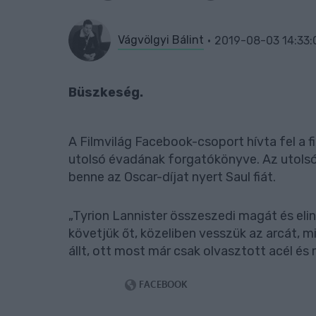
Vágvölgyi Bálint
2019-08-03 14:33:
Büszkeség.
A Filmvilág Facebook-csoport hívta fel a f
utolsó évadának forgatókönyve. Az utolsó 
benne az Oscar-díjat nyert Saul fiát.
„Tyrion Lannister összeszedi magát és eli
követjük őt, közeliben vesszük az arcát, m
állt, ott most már csak olvasztott acél é