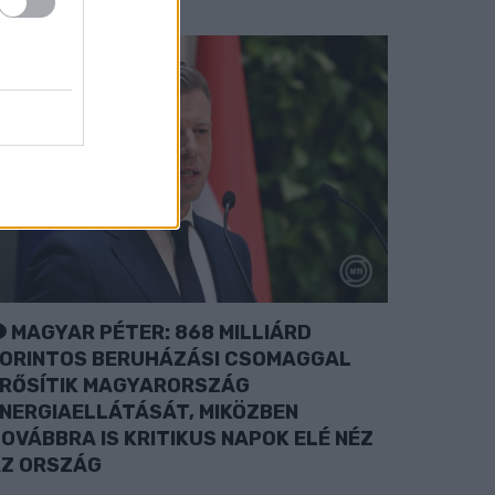
MAGYAR PÉTER: 868 MILLIÁRD
ORINTOS BERUHÁZÁSI CSOMAGGAL
RŐSÍTIK MAGYARORSZÁG
NERGIAELLÁTÁSÁT, MIKÖZBEN
OVÁBBRA IS KRITIKUS NAPOK ELÉ NÉZ
Z ORSZÁG