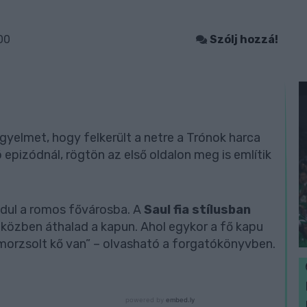
00
Szólj hozzá!
igyelmet, hogy felkerült a netre a Trónok harca
epizódnál, rögtön az első oldalon meg is említik
ndul a romos fővárosba.
A
Saul fia stílusban
iközben áthalad a kapun. Ahol egykor a fő kapu
s morzsolt kő van” – olvasható a forgatókönyvben.