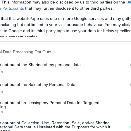
. This information may also be disclosed by us to third parties on the
IA
Participants
that may further disclose it to other third parties.
 that this website/app uses one or more Google services and may gath
including but not limited to your visit or usage behaviour. You may click 
 to Google and its third-party tags to use your data for below specifi
ogle consent section.
l Data Processing Opt Outs
o opt-out of the Sharing of my personal data.
N
In
F
o opt-out of the Sale of my Personal Data.
A
In
s
to opt-out of processing my Personal Data for Targeted
a
ing.
In
o opt-out of Collection, Use, Retention, Sale, and/or Sharing
ersonal Data that Is Unrelated with the Purposes for which it
lected.