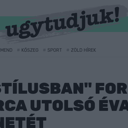
RMEND
KŐSZEG
SPORT
ZÖLD HÍREK
STÍLUSBAN" FO
RCA UTOLSÓ ÉV
NETÉT