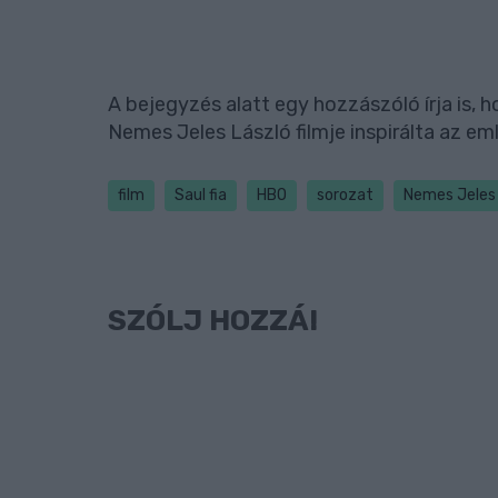
A bejegyzés alatt egy hozzászóló írja is,
Nemes Jeles László filmje inspirálta az eml
film
Saul fia
HBO
sorozat
Nemes Jeles 
SZÓLJ HOZZÁ!