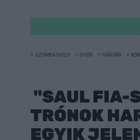
SZOMBATHELY
GYŐR
SÁRVÁR
KÖ
"SAUL FIA-
TRÓNOK HA
EGYIK JELE