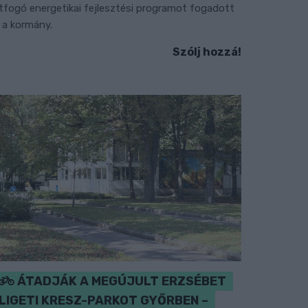
tfogó energetikai fejlesztési programot fogadott
l a kormány.
Szólj hozzá!
ÁTADJÁK A MEGÚJULT ERZSÉBET
LIGETI KRESZ-PARKOT GYŐRBEN –