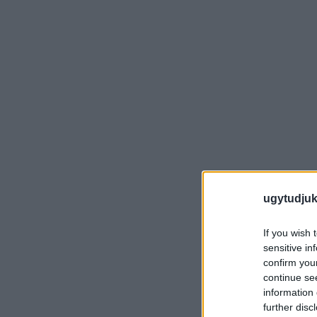
ugytudjuk
If you wish 
sensitive in
confirm you
continue se
information 
further disc