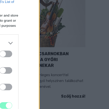
B’s List of
er and store
to grant or
ed purposes
EXTRA: A VÁSÁRCSARNOKBAN
YITJA ÚJ ÉVADÁT A GYŐRI
ILHARMONIKUS ZENEKAR
 „Zenélő piac” című különleges koncerttel
zeptember 7-én rendhagyó helyszínen találkozhat
 közönség a klasszikus zenével.
Szólj hozzá!