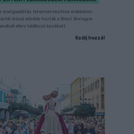
z energiaellátás tehermentesítése érdekében
ásfél órával előrébb hozták a Brest Bretagne
andball elleni találkozó kezdését.
Szólj hozzá!