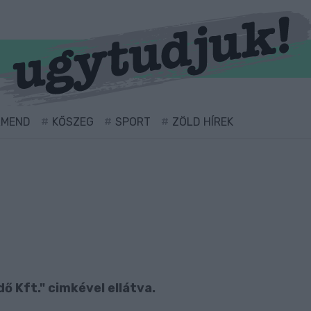
RMEND
KŐSZEG
SPORT
ZÖLD HÍREK
ő Kft." cimkével ellátva.