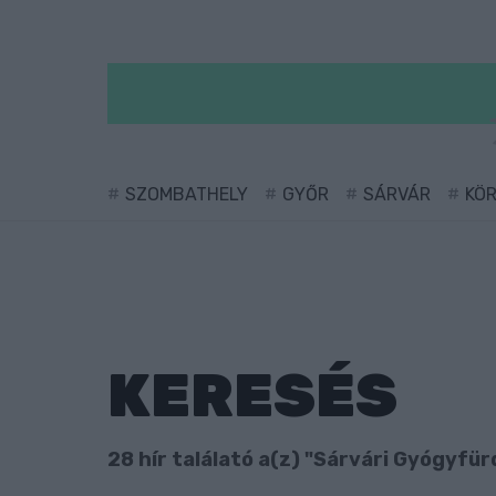
SZOMBATHELY
GYŐR
SÁRVÁR
KÖ
KERESÉS
28 hír találató a(z) "Sárvári Gyógyfürd