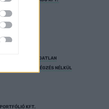
ÖNKORMÁNYZATI INGATLAN
INT VALÓS MUNKAVÉGZÉS NÉLKÜL
PORTFÓLIÓ KFT.