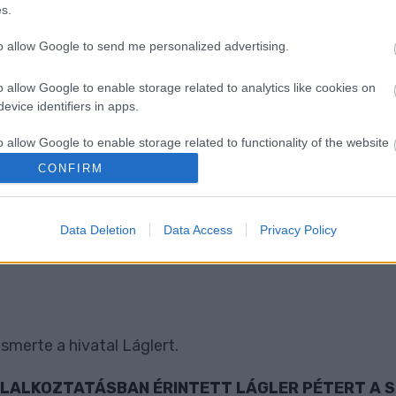
s.
to allow Google to send me personalized advertising.
lást.
o allow Google to enable storage related to analytics like cookies on
YZATI CÉGEK ÜGYVEZETŐINEK FIZETÉSEI
evice identifiers in apps.
o allow Google to enable storage related to functionality of the website
seket.
CONFIRM
o allow Google to enable storage related to personalization.
OLGÁRMESTER, HOGY MIÉRT HÍVTÁK MEG HÁROM 
Data Deletion
Data Access
Privacy Policy
o allow Google to enable storage related to security, including
A LÁGLER PÉTERT, AKI A FÜRDŐN A GYANÚ SZER
cation functionality and fraud prevention, and other user protection.
smerte a hivatal Láglert.
GLALKOZTATÁSBAN ÉRINTETT LÁGLER PÉTERT A S