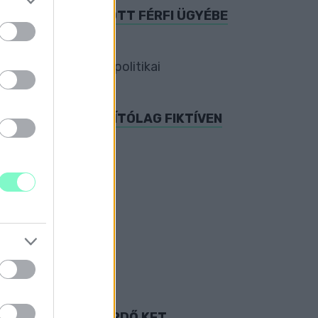
 FOGLALKOZTATOTT FÉRFI ÜGYÉBE
esetből vonják le a politikai
ÁGA A FÜRDŐN ÁLLÍTÓLAG FIKTÍVEN
 SÁRVÁRI GYÓGYFÜRDŐ KFT.