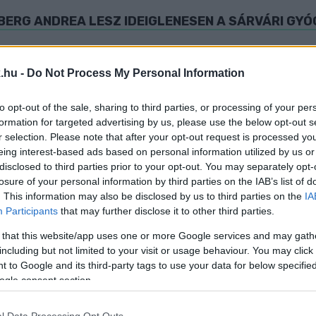
NBERG ANDREA LESZ IDEIGLENESEN A SÁRVÁRI G
bízatása. A végleges vezetőt pályázaton választják k
.hu -
Do Not Process My Personal Information
ÓGYFÜRDŐNÉL? ISMÉT BELSŐ VIZSGÁLAT INDUL E
to opt-out of the sale, sharing to third parties, or processing of your per
formation for targeted advertising by us, please use the below opt-out s
r selection. Please note that after your opt-out request is processed y
eing interest-based ads based on personal information utilized by us or
disclosed to third parties prior to your opt-out. You may separately opt-
losure of your personal information by third parties on the IAB’s list of
énybe többen is szolgáltatásokat.
. This information may also be disclosed by us to third parties on the
IA
Participants
that may further disclose it to other third parties.
 VAS NÉPE IDÉN ÁPRILISBAN ARRÓL ÍRT, HOGY NEM
 that this website/app uses one or more Google services and may gath
NÉL
including but not limited to your visit or usage behaviour. You may click 
 to Google and its third-party tags to use your data for below specifi
ogle consent section.