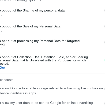
l Data Processing Opt Outs
ETŐ A SÁRVÁRI GYÓGYFÜRDŐN FANTOMÁLLÁSBAN
o opt-out of the Sharing of my personal data.
In
ították a polgármester, és az alpolgármestert, hogy az 
o opt-out of the Sale of my Personal Data.
övetkezetesek.
In
TT KI A SÁRVÁRI GYÓGYFÜRDŐ VIZSGÁLÓ BIZOTTS
to opt-out of processing my Personal Data for Targeted
ing.
In
o opt-out of Collection, Use, Retention, Sale, and/or Sharing
ersonal Data that Is Unrelated with the Purposes for which it
lected.
Párhuzamosan az ügyészség is nyomoz.
Out
 A SÁRVÁRI GYÓGYFÜRDŐN
consents
o allow Google to enable storage related to advertising like cookies on
ehettek igénybe szolgáltatásokat.
evice identifiers in apps.
o allow my user data to be sent to Google for online advertising
ILLIÓS TAVALYI ÁRBEVÉTEL UTÁN HOTELT VETT A