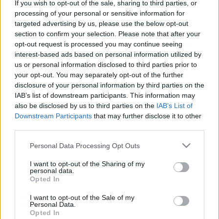
If you wish to opt-out of the sale, sharing to third parties, or
2026. június. 25. 18:33
processing of your personal or sensitive information for
Közleményben reagált a fürdő az új csúszdák kapcsán történt
targeted advertising by us, please use the below opt-out
balesetekre.
section to confirm your selection. Please note that after your
opt-out request is processed you may continue seeing
NEM BÍRT MAGÁVAL A SÁRVÁRI FÜRDŐ
interest-based ads based on personal information utilized by
VENDÉGE, NEKIDOBTA A TÁVIRÁNYÍTÓT AZ
EGYIK BÁRBAN TALÁLHATÓ TÉVÉNEK
us or personal information disclosed to third parties prior to
your opt-out. You may separately opt-out of the further
2026. május. 15. 12:22
disclosure of your personal information by third parties on the
1 millió forintos kárt okozott.
IAB’s list of downstream participants. This information may
HIÁBA KÉRDEZTÜK, NEM NYILATKOZOTT MÁHR
also be disclosed by us to third parties on the
IAB’s List of
TIVADAR A HAJNALI FÜRDŐ LÁTOGATÁSAIRÓL
Downstream Participants
that may further disclose it to other
third parties.
2026. január. 22. 11:47
A sárvári alpolgármester azt mondta, küldjük meg írásban a
Please note that this website/app uses one or more Google
Personal Data Processing Opt Outs
kérdéseinket, csakhogy azokat már 2 hete megküldtük, de
services and may gather and store information including but
válasz eddig nem érkezett.
not limited to your visit or usage behaviour. You may click to
I want to opt-out of the Sharing of my
VÉLETLENÜL VAGY SZÁNDÉKOSAN, DE 200
personal data.
grant or deny consent to Google and its third-party tags to
EZER FORINTTAL MAGASABB FIZETÉST ÍRTAK
Opted In
use your data for below specified purposes in below Google
BE A SÁRVÁRI MÉDIA KFT. ÜGYVEZETŐJÉNEK A
consent section.
I want to opt-out of the Sale of my
TESTÜLETI ELŐTERJESZTÉSBEN
Personal Data.
Opted In
2024. július. 18. 17:33