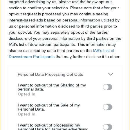
targeted advertising by us, please use the below opt-out
SOPRONI NŐ
section to confirm your selection. Please note that after your
2020. július. 24. 11:57
opt-out request is processed you may continue seeing
A 36 éves tettes legalább egy éve árulta a tiltott szert.
interest-based ads based on personal information utilized by
us or personal information disclosed to third parties prior to
50 HELYETT 100-ZAL SZÁGULDOZOTT EGY
your opt-out. You may separately opt-out of the further
FÉRFI GYŐR BELVÁROSÁBAN
disclosure of your personal information by third parties on the
2020. július. 21. 10:32
IAB’s list of downstream participants. This information may
A rendőrök a mutatványt 90 ezer forintnyi büntetéssel és 6
also be disclosed by us to third parties on the
IAB’s List of
előéleti büntetőponttal jutalmazták.
Downstream Participants
that may further disclose it to other
TÖBB KÁBÍTÓSZERGYANÚS ANYAGOT IS
third parties.
TALÁLTAK EGY FERTŐSZENTMIKLÓSI
LAKOSNÁL
Please note that this website/app uses one or more Google
Personal Data Processing Opt Outs
services and may gather and store information including but
2020. július. 20. 17:37
not limited to your visit or usage behaviour. You may click to
I want to opt-out of the Sharing of my
A 24 éves férfi drogtesztje THC, amfetamin és
personal data.
grant or deny consent to Google and its third-party tags to
metamfetaminra is pozitív értéket mutatott.
Opted In
use your data for below specified purposes in below Google
TÖBB SZABÁLYSÉRTŐT IS ELFOGTAK TEGNAP
consent section.
I want to opt-out of the Sale of my
A GYŐRI RENDŐRÖK
Personal Data.
Opted In
2020. július. 10. 18:55
A rendőrök gyorshajtókat, illetve egy körözött férfit fogtak el,
I want to opt-out of processing my
valamint egy embert bűncselekmény elkövetésének gyanúja
Personal Data for Targeted Advertising.