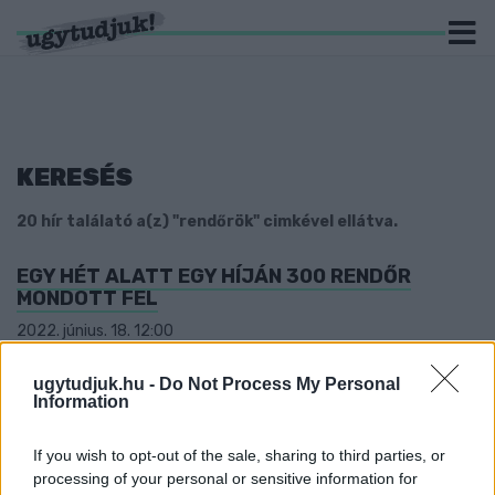
KERESÉS
20 hír találató a(z) "rendőrök" cimkével ellátva.
EGY HÉT ALATT EGY HÍJÁN 300 RENDŐR
MONDOTT FEL
2022. június. 18. 12:00
Eddig a járvány miatt nem távozhattak a testületről.
UNGÁR: MIKOR KAPNAK BÉREMELÉST A
ugytudjuk.hu -
Do Not Process My Personal
Information
RENDVÉDELMI DOLGOZÓK?
2021. június. 01. 19:01
If you wish to opt-out of the sale, sharing to third parties, or
Válasz: Gyurcsány!
processing of your personal or sensitive information for
SAJÁT OTTHONÁBAN ÁRULT A KÁBSZIT EGY