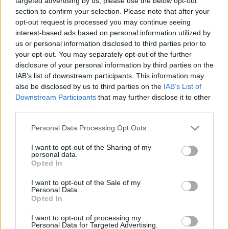
targeted advertising by us, please use the below opt-out
Szomorú valutatörténelmi pillanat.
section to confirm your selection. Please note that after your
REKORDÁRON KELT EL KÉT STAR WARS
opt-out request is processed you may continue seeing
PLAKÁT BUDAPESTEN
interest-based ads based on personal information utilized by
us or personal information disclosed to third parties prior to
2022. május. 16. 14:31
Star Wars poszterért magyarországi teremárverésen ennyit
your opt-out. You may separately opt-out of the further
korábban még senki sem fizetett.
disclosure of your personal information by third parties on the
IAB’s list of downstream participants. This information may
VASSURÁNYBAN A KORMÁNYPROPAGANDA
also be disclosed by us to third parties on the
IAB’s List of
ELLENÉRE ELSÖPRŐ TÖBBSÉGGEL SZAVAZTAK
Downstream Participants
that may further disclose it to other
IGENNEL A NÉPSZAVAZÁSON, EZÉRT
third parties.
VIZSGÁLATOT INDÍTANAK
2022. Április. 07. 18:28
Please note that this website/app uses one or more Google
Personal Data Processing Opt Outs
Sok jelzés érkezett a helyiektől, adminisztrációs hiba is állhat a
services and may gather and store information including but
háttérben.
not limited to your visit or usage behaviour. You may click to
I want to opt-out of the Sharing of my
personal data.
MÉG BE SEM FEJEZTÉK A FORGATÁST, DE A
grant or deny consent to Google and its third-party tags to
Opted In
GALAXIS ŐRZŐI HARMADIK RÉSZE MÁR
use your data for below specified purposes in below Google
MEGDÖNTÖTT EGY REKORDOT
consent section.
I want to opt-out of the Sale of my
Personal Data.
2022. Április. 07. 05:59
Opted In
2000 óta egy filmnek sem sikerült az, mint a készülő Marvel
produkciónak.
I want to opt-out of processing my
Personal Data for Targeted Advertising.