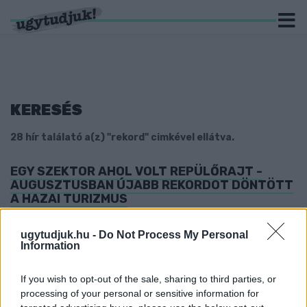
KERESÉS
28 hír találató a(z) "rekord" cimkével ellátva.
EGY SZEKTOR AHOL VOLT REPÜLŐRAJT -
AUGUSZTUSBAN ÚJABB REKORDOT DÖNTÖTT
A HAZAI TURIZMUS
2025. szeptember. 26. 14:02
Közel 3 millió vendég, összesen több, mint 7 millió
ugytudjuk.hu -
Do Not Process My Personal
vendégéjszakát töltött Magyarországon.
Information
ÚJ REKORD: A FORINT SOHA NEM VOLT MÉG
ENNYIRE GYENGE A DOLLÁRHOZ KÉPEST
If you wish to opt-out of the sale, sharing to third parties, or
processing of your personal or sensitive information for
2022. augusztus. 23. 15:46