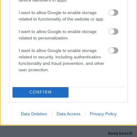
I want to allow Google to enable storage
related to functionality of the website or app.
I want to allow Google to enable storage
related to personalization.
I want to allow Google to enable storage
related to security, including authentication
functionality and fraud prevention, and other
user protection.
FONTOS ÜZENET A HŐSÉGRIADÓ IDEJÉRE: A GYŐR
APPLIKÁCIÓ LETÖLTÉSÉRE BIZTATJA A
CONFIRM
LAKOSSÁGOT KÓSA ROLAND
Az alpolgármester szerint a rendkívüli kánikula a
Data Deletion
Data Access
Privacy Policy
közműrendszereket is fokozottan terheli, ezért érdemes
bekapcsolni a push értesítéseket.
Szólj hozzá!