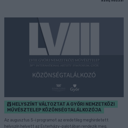
Szólj hozzá!
HELYSZÍNT VÁLTOZTAT A GYŐRI NEMZETKÖZI
MŰVÉSZTELEP KÖZÖNSÉGTALÁLKOZÓJA
Az augusztus 5-i programot az eredetileg meghirdetett
helyszín helyett az Esterházy-palotában rendezik meg.