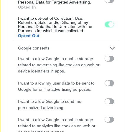
Personal Data for Targeted Advertising.
Opted In
I want to opt-out of Collection, Use,
Retention, Sale, and/or Sharing of my
Personal Data that Is Unrelated with the
Purposes for which it was collected.
Opted Out
Google consents
KÁNIKULA-AKTUÁL: MEGHOSSZABBÍTOTTÁK A
HŐSÉGRIASZTÁST, A KÖVETKEZŐ 48 ÓRA LEHET A
I want to allow Google to enable storage
LEGKRITIKUSABB AZ ENERGIAELLÁTÁS
related to advertising like cookies on web or
SZEMPONTJÁBÓL, DE AZ UTOLSÓ PAKSI TURBINA
device identifiers in apps.
EGYELŐRE KITART
I want to allow my user data to be sent to
A Védelmi Munkacsoport szerint egyelőre stabil az ország
Google for online advertising purposes.
villamosenergia-rendszere, de továbbra is takarékosságra kérik
a lakosságot és a nagyfogyasztókat.
I want to allow Google to send me
personalized advertising.
Szólj hozzá!
I want to allow Google to enable storage
related to analytics like cookies on web or
device identifiers in apps.