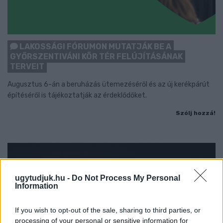
LAKOSSÁGI FÓRUMON MUTATJÁK BE A
GYŐRSZENTIVÁNI KÖR TÉR FELÚJÍTÁSÁNAK
TERVEIT
Augusztus 6-án a beruházás ütemezéséről és az új kerékpárút
építéséről is tájékoztatják az érdeklődőket.
Szólj hozzá!
ugytudjuk.hu -
Do Not Process My Personal
Information
If you wish to opt-out of the sale, sharing to third parties, or
processing of your personal or sensitive information for