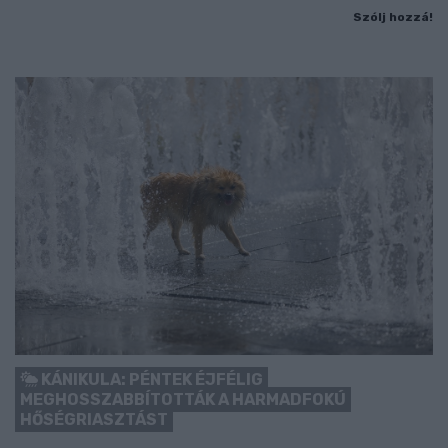
Szólj hozzá!
KÁNIKULA: PÉNTEK ÉJFÉLIG
MEGHOSSZABBÍTOTTÁK A HARMADFOKÚ
HŐSÉGRIASZTÁST