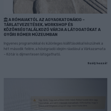
A RÓMAIAKTÓL AZ AGYAGKATONÁKIG –
TÁRLATVEZETÉSEK, WORKSHOP ÉS
KÖZÖNSÉGTALÁLKOZÓ VÁRJA A LÁTOGATÓKAT A
GYŐRI RÓMER MÚZEUMBAN
Ingyenes programokkal és különleges kiállításokkal készülnek a
hét második felére, a hőségriadó idején ráadásul a Várkazamata
– Kőtár is díjmentesen látogatható.
Szólj hozzá!