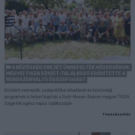
A KÖZÖSSÉG EREJÉT ÜNNEPELTÉK HÉDERVÁRON:
MEGYEI TISZA SZIGET-TALÁLKOZÓ ERŐSÍTETTE A
RENDSZERVÁLTÓ ÖSSZEFOGÁST
Közéleti szereplők, szakpolitikai előadások és közösségi
programok is helyet kaptak a Győr-Moson-Sopron megyei TISZA
Szigetek egész napos találkozóján.
1 hozzászólás