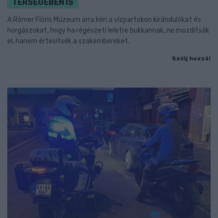
TÉRSÉGÉBEN IS
A Rómer Flóris Múzeum arra kéri a vízpartokon kirándulókat és
horgászokat, hogy ha régészeti leletre bukkannak, ne mozdítsák
el, hanem értesítsék a szakembereket.
Szólj hozzá!