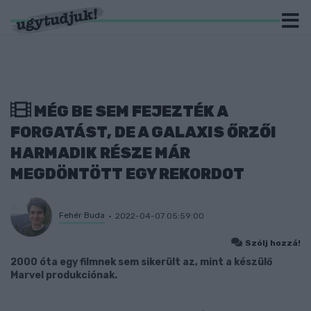
MÉG BE SEM FEJEZTÉK A
FORGATÁST, DE A GALAXIS ŐRZŐI
HARMADIK RÉSZE MÁR
MEGDÖNTÖTT EGY REKORDOT
Fehér Buda
2022-04-07 05:59:00
Szólj hozzá!
2000 óta egy filmnek sem sikerült az, mint a készülő
Marvel produkciónak.