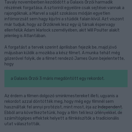
Tavaly novemberben kezdődött a Galaxis Őrzői harmadik
részének forgatása. A sztoriról egyelőre csak sejtései vannak a
rajongóknak, a Marvel a saját szokásos módján egyetlen
infómorzsát sem hagy kijutni a stúdiók falain kívül. Azt viszont
már tudjuk, hogy az Őrzőknek lesz egy új társak éspervagy
ellenfelük Adam Warlock személyében, akit Will Poulter alakít
jelenleg is Atlantában.
A forgatást a tervek szerint áprilisban fejezik be, majd jövő
májusban küldik a mozikba a kész filmet. A munka tehát még
gőzerővel folyik, de a filmet rendező James Gunn bejelentette,
hogy
a Galaxis Őrzői 3 máris megdöntött egy rekordot.
Az érdem a filmen dolgozó sminkmestereket illeti, ugyanis a
rekordot azzal döntötték meg, hogy még egy filmnél sem
használtak fel annyi protézist, mint most, írja az
Independent
.
Ebből arra következtetünk, hogy a film teli lesz űrlényekkel, de
számítógépes effektek helyett a filmkészítők a tradícionális
utat választották.