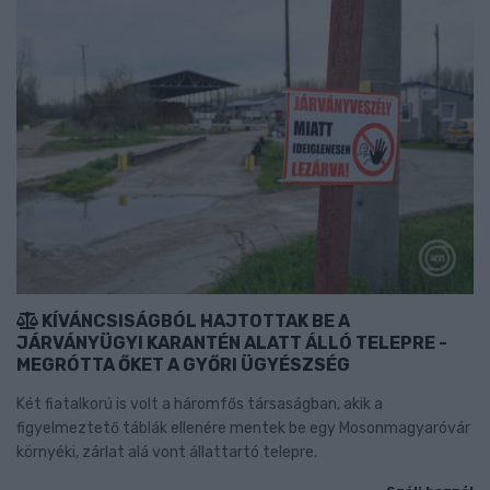
KÍVÁNCSISÁGBÓL HAJTOTTAK BE A
JÁRVÁNYÜGYI KARANTÉN ALATT ÁLLÓ TELEPRE -
MEGRÓTTA ŐKET A GYŐRI ÜGYÉSZSÉG
Két fiatalkorú is volt a háromfős társaságban, akik a
figyelmeztető táblák ellenére mentek be egy Mosonmagyaróvár
környéki, zárlat alá vont állattartó telepre.