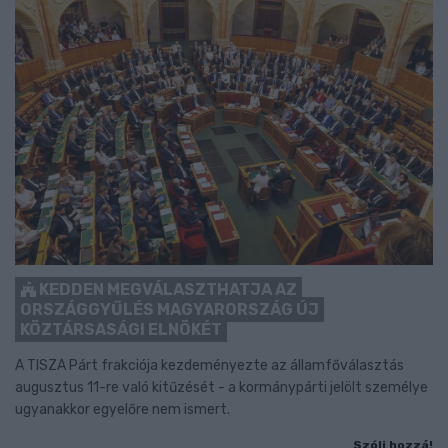
KEDDEN MEGVÁLASZTHATJA AZ
ORSZÁGGYŰLÉS MAGYARORSZÁG ÚJ
KÖZTÁRSASÁGI ELNÖKÉT
A TISZA Párt frakciója kezdeményezte az államfőválasztás
augusztus 11-re való kitűzését - a kormánypárti jelölt személye
ugyanakkor egyelőre nem ismert.
Szólj hozzá!