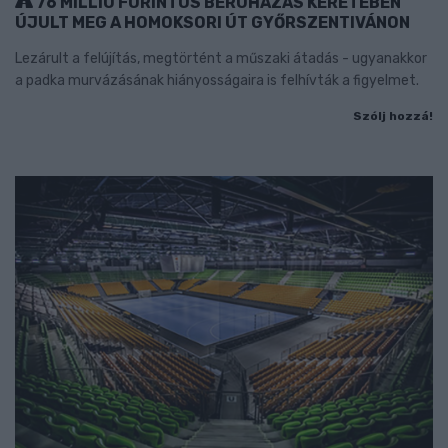
76 MILLIÓ FORINTOS BERUHÁZÁS KERETÉBEN
ÚJULT MEG A HOMOKSORI ÚT GYŐRSZENTIVÁNON
Lezárult a felújítás, megtörtént a műszaki átadás - ugyanakkor
a padka murvázásának hiányosságaira is felhívták a figyelmet.
Szólj hozzá!