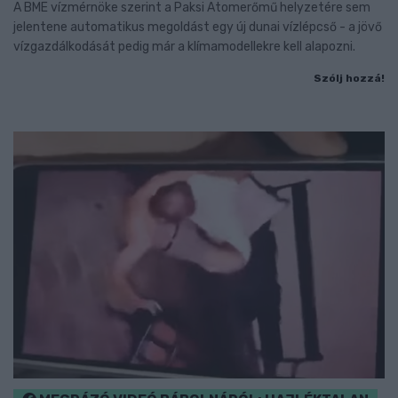
A BME vízmérnöke szerint a Paksi Atomerőmű helyzetére sem
jelentene automatikus megoldást egy új dunai vízlépcső - a jövő
vízgazdálkodását pedig már a klímamodellekre kell alapozni.
Szólj hozzá!