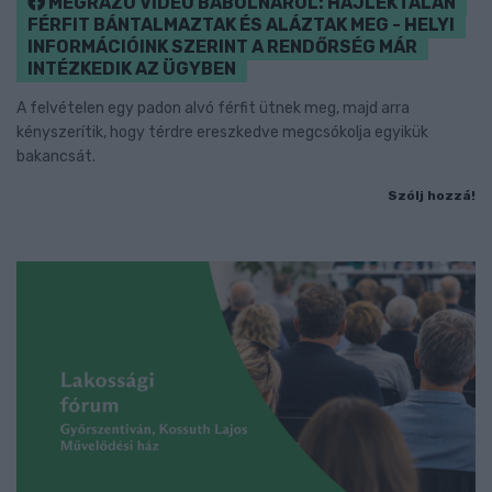
MEGRÁZÓ VIDEÓ BÁBOLNÁRÓL: HAJLÉKTALAN
FÉRFIT BÁNTALMAZTAK ÉS ALÁZTAK MEG - HELYI
INFORMÁCIÓINK SZERINT A RENDŐRSÉG MÁR
INTÉZKEDIK AZ ÜGYBEN
A felvételen egy padon alvó férfit ütnek meg, majd arra
kényszerítik, hogy térdre ereszkedve megcsókolja egyikük
bakancsát.
Szólj hozzá!