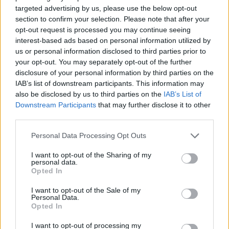
targeted advertising by us, please use the below opt-out
section to confirm your selection. Please note that after your
opt-out request is processed you may continue seeing
interest-based ads based on personal information utilized by
us or personal information disclosed to third parties prior to
your opt-out. You may separately opt-out of the further
A NAPOKBAN BEFEJEZŐDIK A GYŐRI
disclosure of your personal information by third parties on the
DÍSZKIVILÁGÍTÁS LEKAPCSOLÁSA
IAB’s list of downstream participants. This information may
also be disclosed by us to third parties on the
IAB’s List of
A város 77 helyszínén zajlik a munkavégzés, a Győr Projekt
Downstream Participants
that may further disclose it to other
kezelésében lévő épületek egy részét is érinti az intézkedés.
third parties.
Szólj hozzá!
Please note that this website/app uses one or more Google
Personal Data Processing Opt Outs
services and may gather and store information including but
not limited to your visit or usage behaviour. You may click to
I want to opt-out of the Sharing of my
personal data.
grant or deny consent to Google and its third-party tags to
Opted In
use your data for below specified purposes in below Google
consent section.
I want to opt-out of the Sale of my
Personal Data.
Opted In
I want to opt-out of processing my