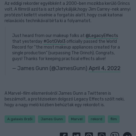
Az eddigi rekorder egyébként a 2000-ben mozikba kerülő Grincs
volt. A filmről azóta is azt pletykálják,hogy Jim Carrey-nek annyi
protézist kellett viselnie a forgatás alatt, hogy csak katonai
relaxációs technikával bírta ki a folyamatot.
Just heard from our makeup folks at
@LegacyEffects
that yesterday
#GotGVol3
officially passed the World
Record for “the most makeup appliances created for a
single production” (surpassing The Grinch). Congrats,
guys! Thanks for keeping practical effects alive!
— James Gunn (@JamesGunn)
April 4, 2022
A Marvel-film elismeréséről James Gunn a Twitteren is
beszámolt, a protéziseken dolgozó Legacy Effects szólt neki,
hogy a nagy meló közben behúztak egy rekordot is.
A galaxis őrzői
James Gunn
Marvel
rekord
film