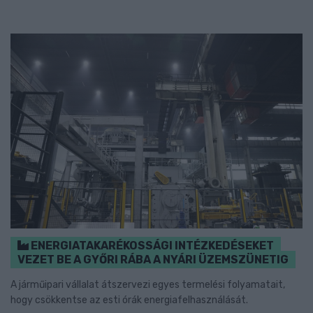
ENERGIATAKARÉKOSSÁGI INTÉZKEDÉSEKET
VEZET BE A GYŐRI RÁBA A NYÁRI ÜZEMSZÜNETIG
A járműipari vállalat átszervezi egyes termelési folyamatait,
hogy csökkentse az esti órák energiafelhasználását.