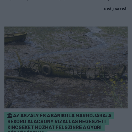
Szólj hozzá!
AZ ASZÁLY ÉS A KÁNIKULA MARGÓJÁRA: A
REKORD ALACSONY VÍZÁLLÁS RÉGÉSZETI
KINCSEKET HOZHAT FELSZÍNRE A GYŐRI