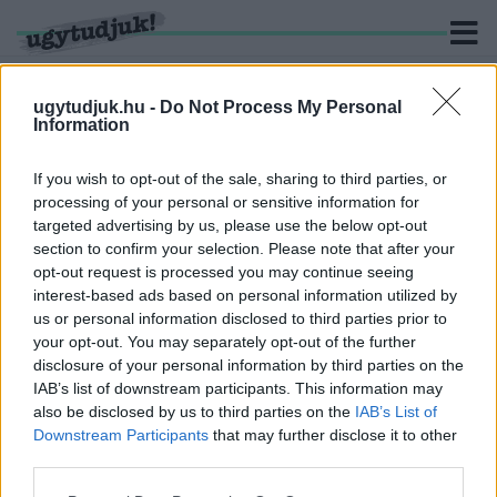
ugytudjuk.hu -
Do Not Process My Personal
Information
KERESÉS
If you wish to opt-out of the sale, sharing to third parties, or
processing of your personal or sensitive information for
3 hír találató a(z) "Radnóti-szobor" cimkével ellátva.
targeted advertising by us, please use the below opt-out
section to confirm your selection. Please note that after your
opt-out request is processed you may continue seeing
A GYŐRI EGYETEMÉ LETT AZ EGYRE ROSSZABB
interest-based ads based on personal information utilized by
ÁLLAPOTBAN LÉVŐ ZRÍNYI UTCAI
us or personal information disclosed to third parties prior to
KÓRHÁZÉPÜLET
your opt-out. You may separately opt-out of the further
2021. június. 19. 12:59
disclosure of your personal information by third parties on the
A hely sorsa több mint egy évtizede bizonytalan volt.
IAB’s list of downstream participants. This information may
Riportunkban felelevenítjük, mi vezetett ide.
also be disclosed by us to third parties on the
IAB’s List of
HA A BELPOLITIKÁBAN NEM IS, A GYŐRI
Downstream Participants
that may further disclose it to other
RADNÓTI-SZOBORNÁL MEGTÖRTÉNT AZ
third parties.
ÁROKBETEMETÉS
Please note that this website/app uses one or more Google