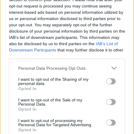
opt-out request is processed you may continue seeing
2025. július. 22. 17:31
interest-based ads based on personal information utilized by
A szerkesztő leginkább ellenzéki lapokra, többek között az
us or personal information disclosed to third parties prior to
Ugytudjuk.hu-ra hivatkozott.
your opt-out. You may separately opt-out of the further
AZ 1 FŐ ÖNKORMÁNYZATI FŐTANÁCSADÓ
disclosure of your personal information by third parties on the
HELYETT, 4 FŐS POLGÁRMESTERI KABINET
IAB’s list of downstream participants. This information may
MŰKÖDIK SÁRVÁRON
also be disclosed by us to third parties on the
IAB’s List of
2024. december. 17. 14:59
Downstream Participants
that may further disclose it to other
Polgár Lívia, Gagyi Levente, Szabó Zoltán és Pajor András segítik
third parties.
a polgármester munkáját.
Please note that this website/app uses one or more Google
Personal Data Processing Opt Outs
HIVATALOS: KÁNTÁS ZOLTÁN A SÁRVÁRI
services and may gather and store information including but
FÜRDŐ IGAZGATÓJA
not limited to your visit or usage behaviour. You may click to
I want to opt-out of the Sharing of my
personal data.
2019. november. 29. 08:06
grant or deny consent to Google and its third-party tags to
Opted In
Tegnap testületi ülésen döntött erről a sárvári
use your data for below specified purposes in below Google
képviselőtestület. Más szombathelyi fideszes is Sárváron került
consent section.
I want to opt-out of the Sale of my
pozícióba.
Personal Data.
Opted In
KELEMEN KRISZTIÁN: MINIMUM ELVÁRÁS, HOGY
A FIDESZES KÉPVISELŐJELÖLT LEGALÁBB A
I want to opt-out of processing my
VÁLASZTÓKÖRZETET ISMERJE!
Personal Data for Targeted Advertising.
Opted In
2019. október. 03. 10:10