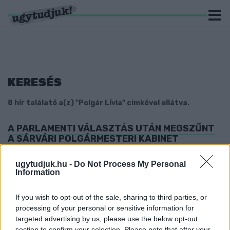
KERESÉS
8 hír találató a(z) "Polgár Lívia" cimkével ellátva.
A PARLAMENTI VÁLASZTÁS UTÁN MEGSZŰNT
A SÁRVÁRI POLGÁRMESTERI KABINET
2026. július. 03. 17:05
Utolsóként, május 15-én Gagyi Levente tette be az ajtót, ezzel
ugytudjuk.hu -
Do Not Process My Personal
Information
több, mint 800 ezer forinttal csappant meg a havi jövedelme.
EGY FELHASZNÁLÓ FRISSÍTENI SZERETTE
VOLNA ÁGH PÉTER WIKIPÉDIA-OLDALÁT, MIRE
If you wish to opt-out of the sale, sharing to third parties, or
VALAKI AZZAL VÉTÓZTA MEG, HOGY
processing of your personal or sensitive information for
POLITIKAILAG TORZÍTÓ HIVATKOZÁSOK
targeted advertising by us, please use the below opt-out
KERÜLTEK BELE
section to confirm your selection. Please note that after your