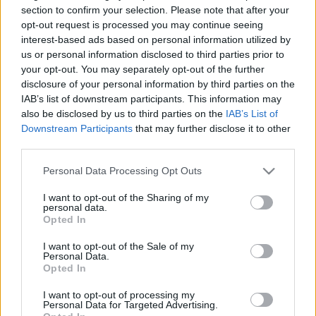
Hatósági zár alá vették az érintett szakaszt, a 2-es metró
section to confirm your selection. Please note that after your
helyett pótlóbuszok járnak a környéken.
opt-out request is processed you may continue seeing
HATÉVES KISLÁNYÁVAL ROHANT A BÉCS FELÉ
interest-based ads based on personal information utilized by
MENŐ VONAT ALÁ A MAGYAR FÉRFI
us or personal information disclosed to third parties prior to
your opt-out. You may separately opt-out of the further
2022. január. 12. 20:43
disclosure of your personal information by third parties on the
Mindketten meghaltak. Az anyáról most egy válságstáb
IAB’s list of downstream participants. This information may
gondoskodik. A rendőrség gyilkosságot és öngyilkosságot
also be disclosed by us to third parties on the
IAB’s List of
feltételez.
Downstream Participants
that may further disclose it to other
FELAKASZTOTTA MAGÁT A LUKÁCSHÁZÁNÁL
third parties.
MA DÉLUTÁN ÁROKBA HAJTOTT SOFŐR
Please note that this website/app uses one or more Google
2021. december. 29. 17:12
Personal Data Processing Opt Outs
services and may gather and store information including but
A férfi zaklatott viselkedését mutatta, hogy a balesetet
not limited to your visit or usage behaviour. You may click to
I want to opt-out of the Sharing of my
szenvedett autót a helyszínen hagyta.
personal data.
grant or deny consent to Google and its third-party tags to
KIDERÜLT, MI IGAZ BORKAI
Opted In
use your data for below specified purposes in below Google
ÖNGYILKOSSÁGÁBÓL
consent section.
I want to opt-out of the Sale of my
2021. december. 29. 14:11
Personal Data.
Napok óta terjed a pletyka Győr korábbi fideszes
Opted In
polgármesteréről.
I want to opt-out of processing my
ÖNGYILKOS LETT A DUNAKESZI CSALÁDIRTÓ
Personal Data for Targeted Advertising.