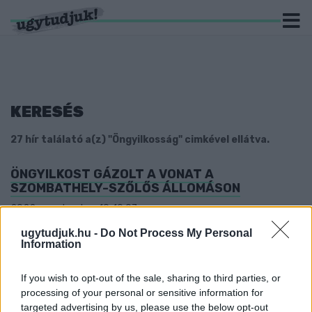
KERESÉS
27 hír találató a(z) "Öngyilkosság" cimkével ellátva.
ÖNGYILKOST GÁZOLT A VONAT A
SZOMBATHELY-SZŐLŐS ÁLLOMÁSON
2022. szeptember. 19. 10:07
Jelenleg vonatpótló autóbuszok közlekednek.
ugytudjuk.hu -
Do Not Process My Personal
EGY FÉRFI BESZALADT AZ ALAGÚTBA A
Information
BLAHA LUJZA TÉRI METRÓMEGÁLLÓNÁL
BUDAPESTEN, ÉS OTT EGY KÉSSEL ELVÁGTA A
If you wish to opt-out of the sale, sharing to third parties, or
TORKÁT
processing of your personal or sensitive information for
2022. június. 25. 11:41
targeted advertising by us, please use the below opt-out